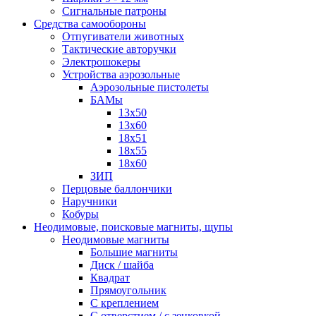
Сигнальные патроны
Средства самообороны
Отпугиватели животных
Тактические авторучки
Электрошокеры
Устройства аэрозольные
Аэрозольные пистолеты
БАМы
13х50
13х60
18х51
18х55
18х60
ЗИП
Перцовые баллончики
Наручники
Кобуры
Неодимовые, поисковые магниты, щупы
Неодимовые магниты
Большие магниты
Диск / шайба
Квадрат
Прямоугольник
С креплением
С отверстием / с зенковкой