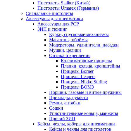
Пистолеты Stalker (Китай)
Пистолеты Umarex (Германия)
Сигнальные пистолеты
Аксессуары для пневматики
Аксессуары для PCP
ЗИП и тюнинг
Курки, спусковые механизмы
Магазины, обоймы
Модераторы, удлинители, насадки
Мушки, целики
Оптика и крепления
Коллиматорные прицелы
Планки, кольца, кронштейны
Прицелы Borner
Прицелы Leapers
Прицелы Nikko Stirling
Прицелы ВОМЗ
Поршни, газовые и витые пружины
Приклады, рукояти
Ремни, антабки
Сошки
Уплотнительные кольца, манжеты
Прочий ЗИП
Кейсы, чехлы, кобуры для пневматики
Кейсы и чехлы для пистолетов