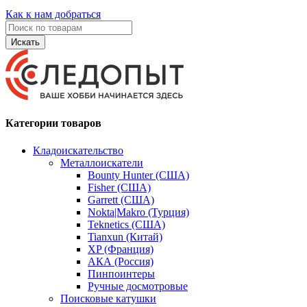
Как к нам добраться
Искать
Категории товаров
Кладоискательство
Металлоискатели
Bounty Hunter (США)
Fisher (США)
Garrett (США)
Nokta|Makro (Турция)
Teknetics (США)
Tianxun (Китай)
XP (Франция)
АКА (Россия)
Пинпоинтеры
Ручные досмотровые
Поисковые катушки