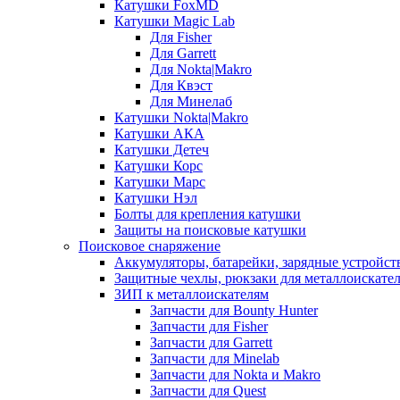
Катушки FoxMD
Катушки Magic Lab
Для Fisher
Для Garrett
Для Nokta|Makro
Для Квэст
Для Минелаб
Катушки Nokta|Makro
Катушки АКА
Катушки Детеч
Катушки Корс
Катушки Марс
Катушки Нэл
Болты для крепления катушки
Защиты на поисковые катушки
Поисковое снаряжение
Аккумуляторы, батарейки, зарядные устройст
Защитные чехлы, рюкзаки для металлоискате
ЗИП к металлоискателям
Запчасти для Bounty Hunter
Запчасти для Fisher
Запчасти для Garrett
Запчасти для Minelab
Запчасти для Nokta и Makro
Запчасти для Quest