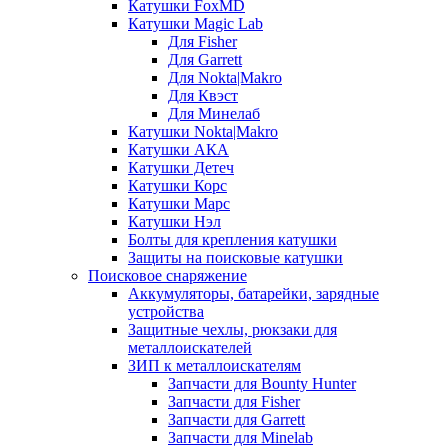
Катушки FoxMD
Катушки Magic Lab
Для Fisher
Для Garrett
Для Nokta|Makro
Для Квэст
Для Минелаб
Катушки Nokta|Makro
Катушки АКА
Катушки Детеч
Катушки Корс
Катушки Марс
Катушки Нэл
Болты для крепления катушки
Защиты на поисковые катушки
Поисковое снаряжение
Аккумуляторы, батарейки, зарядные
устройства
Защитные чехлы, рюкзаки для
металлоискателей
ЗИП к металлоискателям
Запчасти для Bounty Hunter
Запчасти для Fisher
Запчасти для Garrett
Запчасти для Minelab