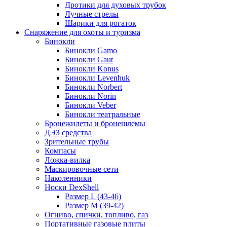
Дротики для духовых трубок
Лучные стрелы
Шарики для рогаток
Снаряжение для охоты и туризма
Бинокли
Бинокли Gamo
Бинокли Gaut
Бинокли Konus
Бинокли Levenhuk
Бинокли Norbert
Бинокли Norin
Бинокли Veber
Бинокли театральные
Бронежилеты и бронешлемы
ДЭЗ средства
Зрительные трубы
Компасы
Ложка-вилка
Маскировочные сети
Наколенники
Носки DexShell
Размер L (43-46)
Размер M (39-42)
Огниво, спички, топливо, газ
Портативные газовые плиты