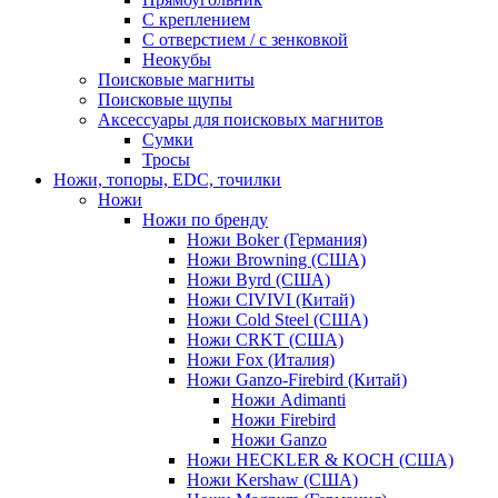
С креплением
С отверстием / с зенковкой
Неокубы
Поисковые магниты
Поисковые щупы
Аксессуары для поисковых магнитов
Сумки
Тросы
Ножи, топоры, EDC, точилки
Ножи
Ножи по бренду
Ножи Boker (Германия)
Ножи Browning (США)
Ножи Byrd (США)
Ножи CIVIVI (Китай)
Ножи Cold Steel (США)
Ножи CRKT (США)
Ножи Fox (Италия)
Ножи Ganzo-Firebird (Китай)
Ножи Adimanti
Ножи Firebird
Ножи Ganzo
Ножи HECKLER & KOCH (США)
Ножи Kershaw (США)