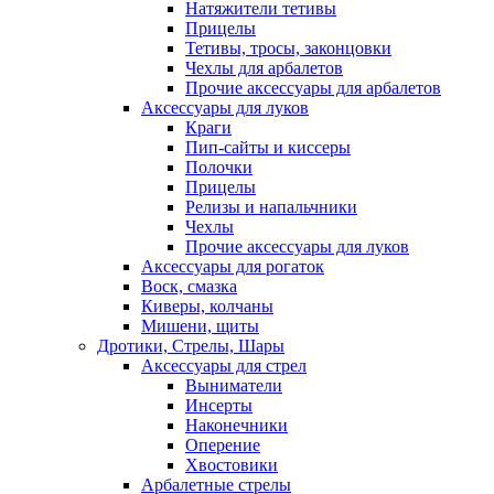
Натяжители тетивы
Прицелы
Тетивы, тросы, законцовки
Чехлы для арбалетов
Прочие аксессуары для арбалетов
Аксессуары для луков
Краги
Пип-сайты и киссеры
Полочки
Прицелы
Релизы и напальчники
Чехлы
Прочие аксессуары для луков
Аксессуары для рогаток
Воск, смазка
Киверы, колчаны
Мишени, щиты
Дротики, Стрелы, Шары
Аксессуары для стрел
Выниматели
Инсерты
Наконечники
Оперение
Хвостовики
Арбалетные стрелы