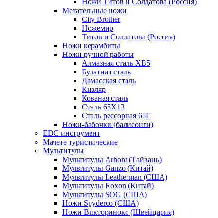
Ножи Титов и Солдатова (Россия)
Метательные ножи
City Brother
Ножемир
Титов и Солдатова (Россия)
Ножи керамбиты
Ножи ручной работы
Алмазная сталь ХВ5
Булатная сталь
Дамасская сталь
Кизляр
Кованая сталь
Сталь 65Х13
Сталь рессорная 65Г
Ножи-бабочки (балисонги)
EDC инструмент
Мачете туристические
Мультитулы
Мультитулы Arhont (Тайвань)
Мультитулы Ganzo (Китай)
Мультитулы Leatherman (США)
Мультитулы Roxon (Китай)
Мультитулы SOG (США)
Ножи Spyderco (США)
Ножи Викторинокс (Швейцария)