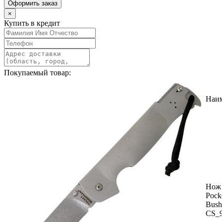
Оформить заказ
×
Купить в кредит
Покупаемый товар:
Наи
Нож 
Pock
Bus
CS_