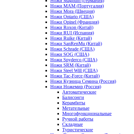
Ножи Magnum (Германия)
Ножи MAM (Португалия)
Ножи Mora (Швеция)
Ножи Ontario (США)
Ножи Opinel (Франция)
Ножи Roxon (Китай)
Ножи RUI (Испания)
Ножи Ruike (Китай)
Ножи SanRenMu (Китай)
Ножи Schrade (США)
Ножи SOG (США)
Ножи Spyderco (США)
Ножи SRM (Китай)
Ножи Steel Will (США)
Ножи Tac-Force (Китай)
Ножи Кузница Семина (Россия)
Ножи Ножемир (Россия)
Автоматические
Балисонги
Керамбиты
Метательные
Многофункциональные
Ручной работы
Складные
Туристические