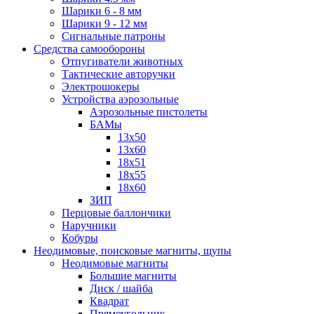
Шарики 6 - 8 мм
Шарики 9 - 12 мм
Сигнальные патроны
Средства самообороны
Отпугиватели животных
Тактические авторучки
Электрошокеры
Устройства аэрозольные
Аэрозольные пистолеты
БАМы
13х50
13х60
18х51
18х55
18х60
ЗИП
Перцовые баллончики
Наручники
Кобуры
Неодимовые, поисковые магниты, щупы
Неодимовые магниты
Большие магниты
Диск / шайба
Квадрат
Прямоугольник