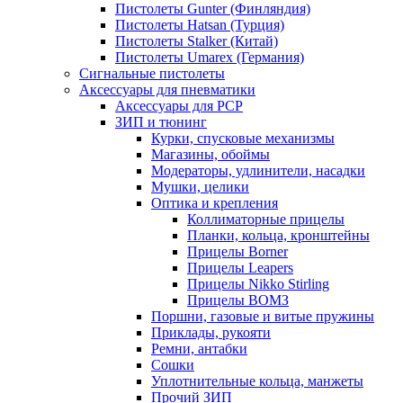
Пистолеты Gunter (Финляндия)
Пистолеты Hatsan (Турция)
Пистолеты Stalker (Китай)
Пистолеты Umarex (Германия)
Сигнальные пистолеты
Аксессуары для пневматики
Аксессуары для PCP
ЗИП и тюнинг
Курки, спусковые механизмы
Магазины, обоймы
Модераторы, удлинители, насадки
Мушки, целики
Оптика и крепления
Коллиматорные прицелы
Планки, кольца, кронштейны
Прицелы Borner
Прицелы Leapers
Прицелы Nikko Stirling
Прицелы ВОМЗ
Поршни, газовые и витые пружины
Приклады, рукояти
Ремни, антабки
Сошки
Уплотнительные кольца, манжеты
Прочий ЗИП