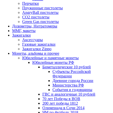
Перчатки
Пружинные пистолеты
AngryBall пистолеты
CO2 пистолеты
Green Gas пистолеты
Дозиметры, Нитратомеры
ММГ, макеты
Зажигалки
Аксессуары
Газовые зажигалки
Зажигалки Zippo
Монеты, альбомы и прочее
Юбилейные и памятные монеты
Юбилейные монеты РФ
Биметаллические 10 рублей
Субъекты Российской
Федерации
Древние города России
Министерства РФ
События и годовщины
ГВС и аналогичные 10 рублей
70 лет Победы в ВОВ
200 лет победы 1812
Олимпиада в Сочи 2014
ЧМ по футболу 2018