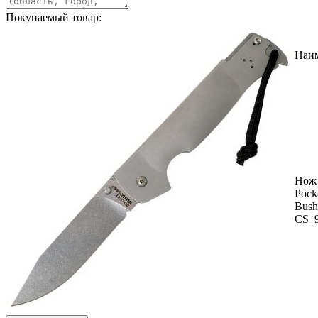
Покупаемый товар:
Наи
Нож 
Pock
Bus
CS_