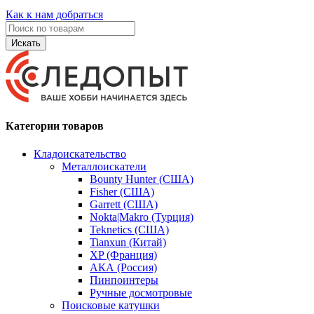
Как к нам добраться
Искать
Категории товаров
Кладоискательство
Металлоискатели
Bounty Hunter (США)
Fisher (США)
Garrett (США)
Nokta|Makro (Турция)
Teknetics (США)
Tianxun (Китай)
XP (Франция)
АКА (Россия)
Пинпоинтеры
Ручные досмотровые
Поисковые катушки