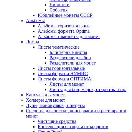
Личности
События
Юбилейные монеты СССР
Альбомы
Альбомы горизонтальные
Альбомы формата Optima
Альбомы-планшеты для монет
Листы
Листы тематические
Блистерные листы
Разделители для бон
Разделители для монет
Листы горизонтальные
Листы формата НУМИС
Листы формата ОПТИМА
Листы для монет
Листы для бон, марок, открыток и пр.
Капсулы для монет
Холдеры для монет
Лупы, монокуляры, пинцеты
Средства для чистки, консервации и реставрации
монет
Чистящие средства
Консервация и защита от коррозии
Серия Proof