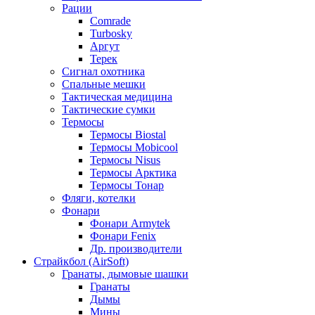
Рации
Comrade
Turbosky
Аргут
Терек
Сигнал охотника
Спальные мешки
Тактическая медицина
Тактические сумки
Термосы
Термосы Biostal
Термосы Mobicool
Термосы Nisus
Термосы Арктика
Термосы Тонар
Фляги, котелки
Фонари
Фонари Armytek
Фонари Fenix
Др. производители
Страйкбол (AirSoft)
Гранаты, дымовые шашки
Гранаты
Дымы
Мины