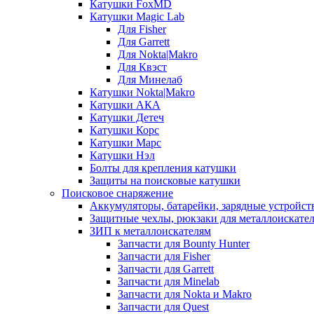
Катушки FoxMD
Катушки Magic Lab
Для Fisher
Для Garrett
Для Nokta|Makro
Для Квэст
Для Минелаб
Катушки Nokta|Makro
Катушки АКА
Катушки Детеч
Катушки Корс
Катушки Марс
Катушки Нэл
Болты для крепления катушки
Защиты на поисковые катушки
Поисковое снаряжение
Аккумуляторы, батарейки, зарядные устройст
Защитные чехлы, рюкзаки для металлоискате
ЗИП к металлоискателям
Запчасти для Bounty Hunter
Запчасти для Fisher
Запчасти для Garrett
Запчасти для Minelab
Запчасти для Nokta и Makro
Запчасти для Quest