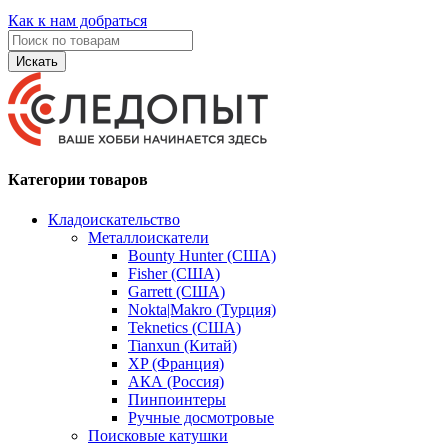
Как к нам добраться
Искать
Категории товаров
Кладоискательство
Металлоискатели
Bounty Hunter (США)
Fisher (США)
Garrett (США)
Nokta|Makro (Турция)
Teknetics (США)
Tianxun (Китай)
XP (Франция)
АКА (Россия)
Пинпоинтеры
Ручные досмотровые
Поисковые катушки