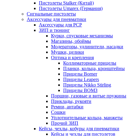
Пистолеты Stalker (Китай)
Пистолеты Umarex (Германия)
Сигнальные пистолеты
Аксессуары для пневматики
Аксессуары для PCP
ЗИП и тюнинг
Курки, спусковые механизмы
Магазины, обоймы
Модераторы, удлинители, насадки
Мушки, целики
Оптика и крепления
Коллиматорные прицелы
Планки, кольца, кронштейны
Прицелы Borner
Прицелы Leapers
Прицелы Nikko Stirling
Прицелы ВОМЗ
Поршни, газовые и витые пружины
Приклады, рукояти
Ремни, антабки
Сошки
Уплотнительные кольца, манжеты
Прочий ЗИП
Кейсы, чехлы, кобуры для пневматики
Кейсы и чехлы для пистолетов