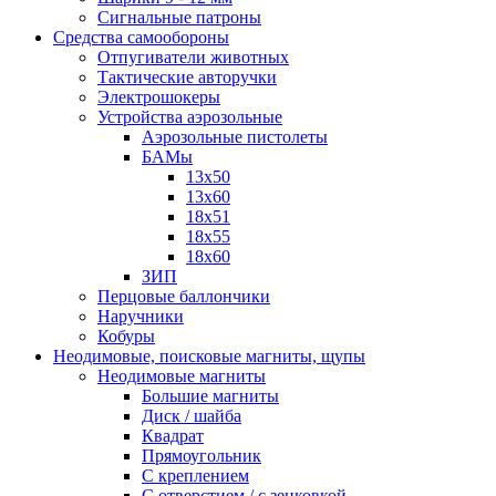
Сигнальные патроны
Средства самообороны
Отпугиватели животных
Тактические авторучки
Электрошокеры
Устройства аэрозольные
Аэрозольные пистолеты
БАМы
13х50
13х60
18х51
18х55
18х60
ЗИП
Перцовые баллончики
Наручники
Кобуры
Неодимовые, поисковые магниты, щупы
Неодимовые магниты
Большие магниты
Диск / шайба
Квадрат
Прямоугольник
С креплением
С отверстием / с зенковкой