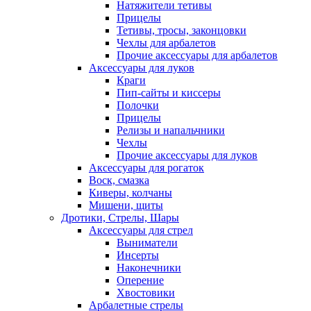
Натяжители тетивы
Прицелы
Тетивы, тросы, законцовки
Чехлы для арбалетов
Прочие аксессуары для арбалетов
Аксессуары для луков
Краги
Пип-сайты и киссеры
Полочки
Прицелы
Релизы и напальчники
Чехлы
Прочие аксессуары для луков
Аксессуары для рогаток
Воск, смазка
Киверы, колчаны
Мишени, щиты
Дротики, Стрелы, Шары
Аксессуары для стрел
Выниматели
Инсерты
Наконечники
Оперение
Хвостовики
Арбалетные стрелы