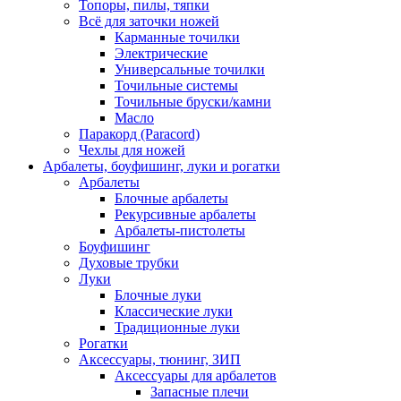
Топоры, пилы, тяпки
Всё для заточки ножей
Карманные точилки
Электрические
Универсальные точилки
Точильные системы
Точильные бруски/камни
Масло
Паракорд (Paracord)
Чехлы для ножей
Арбалеты, боуфишинг, луки и рогатки
Арбалеты
Блочные арбалеты
Рекурсивные арбалеты
Арбалеты-пистолеты
Боуфишинг
Духовые трубки
Луки
Блочные луки
Классические луки
Традиционные луки
Рогатки
Аксессуары, тюнинг, ЗИП
Аксессуары для арбалетов
Запасные плечи