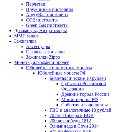
Перчатки
Пружинные пистолеты
AngryBall пистолеты
CO2 пистолеты
Green Gas пистолеты
Дозиметры, Нитратомеры
ММГ, макеты
Зажигалки
Аксессуары
Газовые зажигалки
Зажигалки Zippo
Монеты, альбомы и прочее
Юбилейные и памятные монеты
Юбилейные монеты РФ
Биметаллические 10 рублей
Субъекты Российской
Федерации
Древние города России
Министерства РФ
События и годовщины
ГВС и аналогичные 10 рублей
70 лет Победы в ВОВ
200 лет победы 1812
Олимпиада в Сочи 2014
ЧМ по футболу 2018