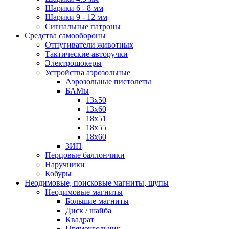
Шарики 6 - 8 мм
Шарики 9 - 12 мм
Сигнальные патроны
Средства самообороны
Отпугиватели животных
Тактические авторучки
Электрошокеры
Устройства аэрозольные
Аэрозольные пистолеты
БАМы
13х50
13х60
18х51
18х55
18х60
ЗИП
Перцовые баллончики
Наручники
Кобуры
Неодимовые, поисковые магниты, щупы
Неодимовые магниты
Большие магниты
Диск / шайба
Квадрат
Прямоугольник