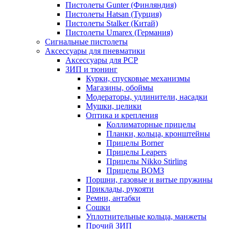
Пистолеты Gunter (Финляндия)
Пистолеты Hatsan (Турция)
Пистолеты Stalker (Китай)
Пистолеты Umarex (Германия)
Сигнальные пистолеты
Аксессуары для пневматики
Аксессуары для PCP
ЗИП и тюнинг
Курки, спусковые механизмы
Магазины, обоймы
Модераторы, удлинители, насадки
Мушки, целики
Оптика и крепления
Коллиматорные прицелы
Планки, кольца, кронштейны
Прицелы Borner
Прицелы Leapers
Прицелы Nikko Stirling
Прицелы ВОМЗ
Поршни, газовые и витые пружины
Приклады, рукояти
Ремни, антабки
Сошки
Уплотнительные кольца, манжеты
Прочий ЗИП