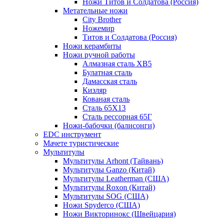
Ножи Титов и Солдатова (Россия)
Метательные ножи
City Brother
Ножемир
Титов и Солдатова (Россия)
Ножи керамбиты
Ножи ручной работы
Алмазная сталь ХВ5
Булатная сталь
Дамасская сталь
Кизляр
Кованая сталь
Сталь 65Х13
Сталь рессорная 65Г
Ножи-бабочки (балисонги)
EDC инструмент
Мачете туристические
Мультитулы
Мультитулы Arhont (Тайвань)
Мультитулы Ganzo (Китай)
Мультитулы Leatherman (США)
Мультитулы Roxon (Китай)
Мультитулы SOG (США)
Ножи Spyderco (США)
Ножи Викторинокс (Швейцария)