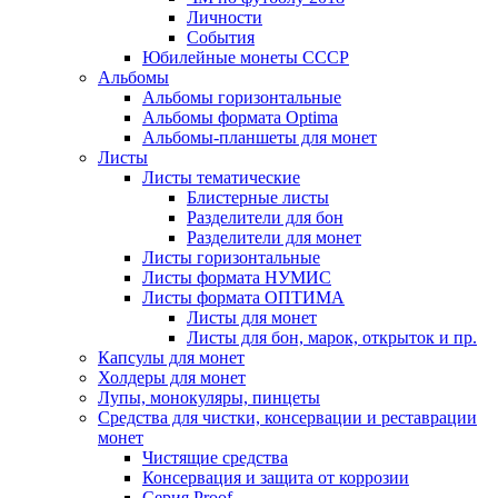
Личности
События
Юбилейные монеты СССР
Альбомы
Альбомы горизонтальные
Альбомы формата Optima
Альбомы-планшеты для монет
Листы
Листы тематические
Блистерные листы
Разделители для бон
Разделители для монет
Листы горизонтальные
Листы формата НУМИС
Листы формата ОПТИМА
Листы для монет
Листы для бон, марок, открыток и пр.
Капсулы для монет
Холдеры для монет
Лупы, монокуляры, пинцеты
Средства для чистки, консервации и реставрации
монет
Чистящие средства
Консервация и защита от коррозии
Серия Proof