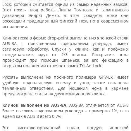
Lock, который считается одним из самых надежных замков.
Этот нож - плод работы Линна Томпсона и талантливого
дизайнера Эндрю Демко, в этом складном ноже они
воссоздали традиционный финский нож, но в современном
исполнении.
Клинок ножа в форме drop-point выполнен из японской стали
AUS-8A с повышенным содержанием углерода, имеет
сатиновую обработку. Спуски у клинка, как и положено,
скандинавские, идут от 2/3 клинка. Раскрытие ножа
происходит при помощи шпенька, за его фиксацию в
открытом положении отвечает замок Tri-Ad Lock.
Рукоять выполнена из прочного полимера Griv-Ex, имеет
удобную подпальцевую выемку и упор, также оснащена
темлячным отверстием. Для ношения ножа в кармане
предусмотрена стальная двухпозиционная клипса.
Клинок выполнен из
AUS-8A.
AUS-8A отличается от AUS-8
более высоким содержанием углерода – примерно 1%, в то
время как в AUS-8 всего 0.7%.
Это высоколегированный сплав, продукт японской