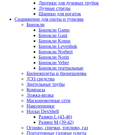
Дротики для духовых трубок
Лучные стрелы
Шарики для рогаток
Снаряжение для охоты и туризма
Бинокли
Бинокли Gamo
Бинокли Gaut
Бинокли Konus
Бинокли Levenhuk
Бинокли Norbert
Бинокли Norin
Бинокли Veber
Бинокли театральные
Бронежилеты и бронешлемы
ДЭЗ средства
Зрительные трубы
Компасы
Ложка-вилка
Маскировочные сети
Наколенники
Носки DexShell
Размер L (43-46)
Размер M (39-42)
Огниво, спички, топливо, газ
Портативные газовые плиты