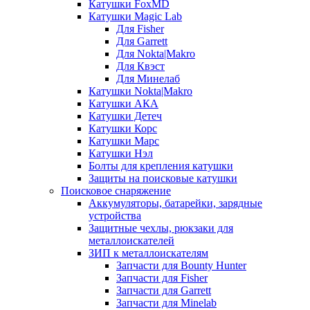
Катушки FoxMD
Катушки Magic Lab
Для Fisher
Для Garrett
Для Nokta|Makro
Для Квэст
Для Минелаб
Катушки Nokta|Makro
Катушки АКА
Катушки Детеч
Катушки Корс
Катушки Марс
Катушки Нэл
Болты для крепления катушки
Защиты на поисковые катушки
Поисковое снаряжение
Аккумуляторы, батарейки, зарядные
устройства
Защитные чехлы, рюкзаки для
металлоискателей
ЗИП к металлоискателям
Запчасти для Bounty Hunter
Запчасти для Fisher
Запчасти для Garrett
Запчасти для Minelab