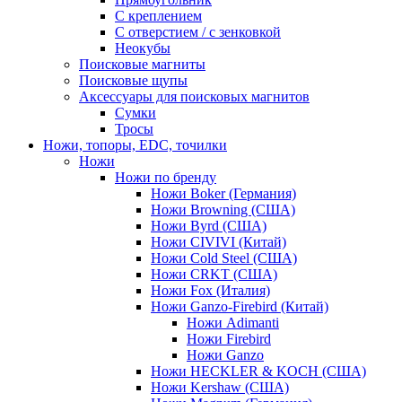
С креплением
С отверстием / с зенковкой
Неокубы
Поисковые магниты
Поисковые щупы
Аксессуары для поисковых магнитов
Сумки
Тросы
Ножи, топоры, EDC, точилки
Ножи
Ножи по бренду
Ножи Boker (Германия)
Ножи Browning (США)
Ножи Byrd (США)
Ножи CIVIVI (Китай)
Ножи Cold Steel (США)
Ножи CRKT (США)
Ножи Fox (Италия)
Ножи Ganzo-Firebird (Китай)
Ножи Adimanti
Ножи Firebird
Ножи Ganzo
Ножи HECKLER & KOCH (США)
Ножи Kershaw (США)