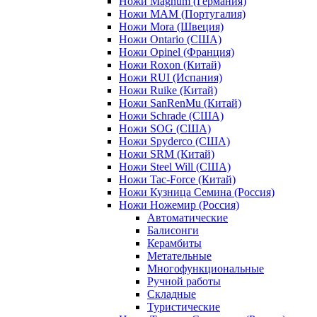
Ножи Magnum (Германия)
Ножи MAM (Португалия)
Ножи Mora (Швеция)
Ножи Ontario (США)
Ножи Opinel (Франция)
Ножи Roxon (Китай)
Ножи RUI (Испания)
Ножи Ruike (Китай)
Ножи SanRenMu (Китай)
Ножи Schrade (США)
Ножи SOG (США)
Ножи Spyderco (США)
Ножи SRM (Китай)
Ножи Steel Will (США)
Ножи Tac-Force (Китай)
Ножи Кузница Семина (Россия)
Ножи Ножемир (Россия)
Автоматические
Балисонги
Керамбиты
Метательные
Многофункциональные
Ручной работы
Складные
Туристические