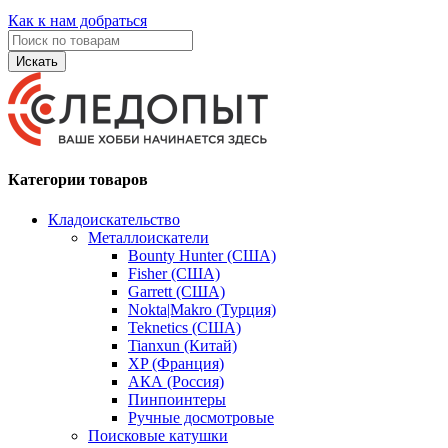
Как к нам добраться
Искать
Категории товаров
Кладоискательство
Металлоискатели
Bounty Hunter (США)
Fisher (США)
Garrett (США)
Nokta|Makro (Турция)
Teknetics (США)
Tianxun (Китай)
XP (Франция)
АКА (Россия)
Пинпоинтеры
Ручные досмотровые
Поисковые катушки