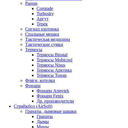
Рации
Comrade
Turbosky
Аргут
Терек
Сигнал охотника
Спальные мешки
Тактическая медицина
Тактические сумки
Термосы
Термосы Biostal
Термосы Mobicool
Термосы Nisus
Термосы Арктика
Термосы Тонар
Фляги, котелки
Фонари
Фонари Armytek
Фонари Fenix
Др. производители
Страйкбол (AirSoft)
Гранаты, дымовые шашки
Гранаты
Дымы
Мины