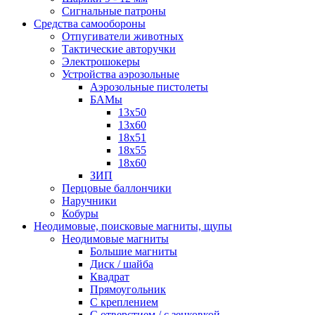
Сигнальные патроны
Средства самообороны
Отпугиватели животных
Тактические авторучки
Электрошокеры
Устройства аэрозольные
Аэрозольные пистолеты
БАМы
13х50
13х60
18х51
18х55
18х60
ЗИП
Перцовые баллончики
Наручники
Кобуры
Неодимовые, поисковые магниты, щупы
Неодимовые магниты
Большие магниты
Диск / шайба
Квадрат
Прямоугольник
С креплением
С отверстием / с зенковкой