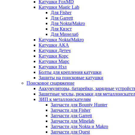
Катушки FoxMD
Катушки Magic Lab
Для Fisher
Для Garrett
Для Nokta|Makro
Для Квэст
Для Минелаб
Катушки Nokta|Makro
Катушки АКА
Катушки Детеч
Катушки Корс
Катушки Марс
Катушки Нэл
Болты для крепления катушки
Защиты на поисковые катушки
Поисковое снаряжение
Аккумуляторы, батарейки, зарядные устройст
Защитные чехлы, рюкзаки для металлоискате
ЗИП к металлоискателям
Запчасти для Bounty Hunter
Запчасти для Fisher
Запчасти для Garrett
Запчасти для Minelab
Запчасти для Nokta и Makro
Запчасти для Quest