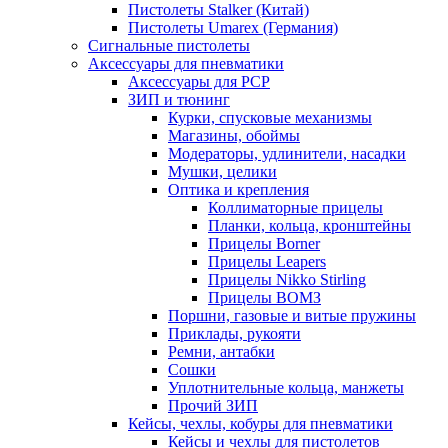
Пистолеты Stalker (Китай)
Пистолеты Umarex (Германия)
Сигнальные пистолеты
Аксессуары для пневматики
Аксессуары для PCP
ЗИП и тюнинг
Курки, спусковые механизмы
Магазины, обоймы
Модераторы, удлинители, насадки
Мушки, целики
Оптика и крепления
Коллиматорные прицелы
Планки, кольца, кронштейны
Прицелы Borner
Прицелы Leapers
Прицелы Nikko Stirling
Прицелы ВОМЗ
Поршни, газовые и витые пружины
Приклады, рукояти
Ремни, антабки
Сошки
Уплотнительные кольца, манжеты
Прочий ЗИП
Кейсы, чехлы, кобуры для пневматики
Кейсы и чехлы для пистолетов