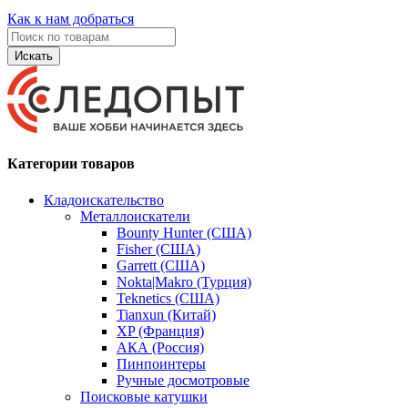
Как к нам добраться
Искать
Категории товаров
Кладоискательство
Металлоискатели
Bounty Hunter (США)
Fisher (США)
Garrett (США)
Nokta|Makro (Турция)
Teknetics (США)
Tianxun (Китай)
XP (Франция)
АКА (Россия)
Пинпоинтеры
Ручные досмотровые
Поисковые катушки