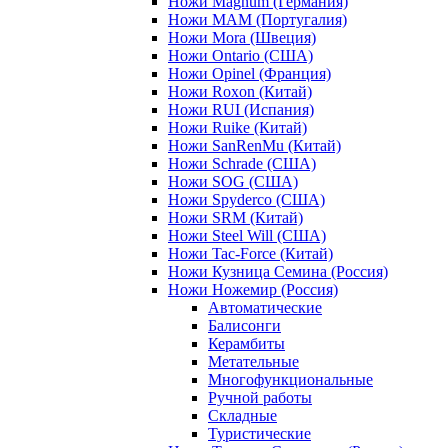
Ножи Magnum (Германия)
Ножи MAM (Португалия)
Ножи Mora (Швеция)
Ножи Ontario (США)
Ножи Opinel (Франция)
Ножи Roxon (Китай)
Ножи RUI (Испания)
Ножи Ruike (Китай)
Ножи SanRenMu (Китай)
Ножи Schrade (США)
Ножи SOG (США)
Ножи Spyderco (США)
Ножи SRM (Китай)
Ножи Steel Will (США)
Ножи Tac-Force (Китай)
Ножи Кузница Семина (Россия)
Ножи Ножемир (Россия)
Автоматические
Балисонги
Керамбиты
Метательные
Многофункциональные
Ручной работы
Складные
Туристические