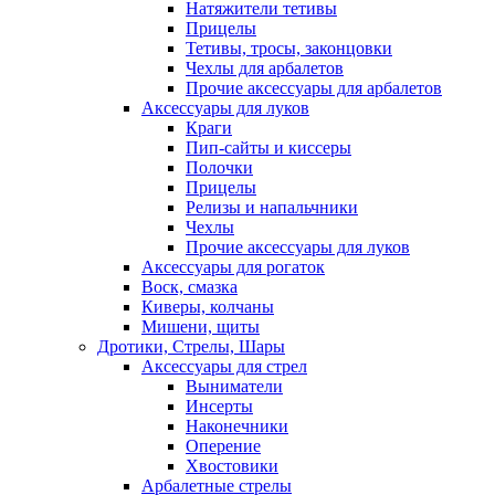
Натяжители тетивы
Прицелы
Тетивы, тросы, законцовки
Чехлы для арбалетов
Прочие аксессуары для арбалетов
Аксессуары для луков
Краги
Пип-сайты и киссеры
Полочки
Прицелы
Релизы и напальчники
Чехлы
Прочие аксессуары для луков
Аксессуары для рогаток
Воск, смазка
Киверы, колчаны
Мишени, щиты
Дротики, Стрелы, Шары
Аксессуары для стрел
Выниматели
Инсерты
Наконечники
Оперение
Хвостовики
Арбалетные стрелы