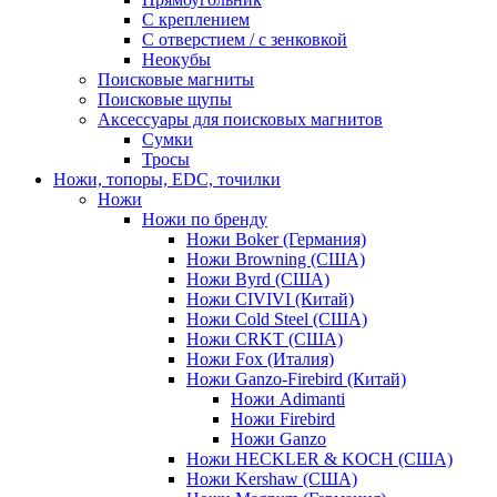
С креплением
С отверстием / с зенковкой
Неокубы
Поисковые магниты
Поисковые щупы
Аксессуары для поисковых магнитов
Сумки
Тросы
Ножи, топоры, EDC, точилки
Ножи
Ножи по бренду
Ножи Boker (Германия)
Ножи Browning (США)
Ножи Byrd (США)
Ножи CIVIVI (Китай)
Ножи Cold Steel (США)
Ножи CRKT (США)
Ножи Fox (Италия)
Ножи Ganzo-Firebird (Китай)
Ножи Adimanti
Ножи Firebird
Ножи Ganzo
Ножи HECKLER & KOCH (США)
Ножи Kershaw (США)