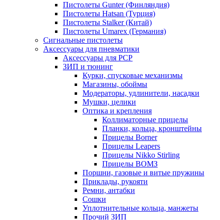
Пистолеты Gunter (Финляндия)
Пистолеты Hatsan (Турция)
Пистолеты Stalker (Китай)
Пистолеты Umarex (Германия)
Сигнальные пистолеты
Аксессуары для пневматики
Аксессуары для PCP
ЗИП и тюнинг
Курки, спусковые механизмы
Магазины, обоймы
Модераторы, удлинители, насадки
Мушки, целики
Оптика и крепления
Коллиматорные прицелы
Планки, кольца, кронштейны
Прицелы Borner
Прицелы Leapers
Прицелы Nikko Stirling
Прицелы ВОМЗ
Поршни, газовые и витые пружины
Приклады, рукояти
Ремни, антабки
Сошки
Уплотнительные кольца, манжеты
Прочий ЗИП