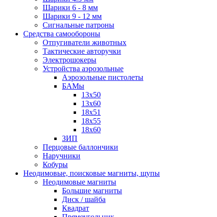
Шарики 6 - 8 мм
Шарики 9 - 12 мм
Сигнальные патроны
Средства самообороны
Отпугиватели животных
Тактические авторучки
Электрошокеры
Устройства аэрозольные
Аэрозольные пистолеты
БАМы
13х50
13х60
18х51
18х55
18х60
ЗИП
Перцовые баллончики
Наручники
Кобуры
Неодимовые, поисковые магниты, щупы
Неодимовые магниты
Большие магниты
Диск / шайба
Квадрат
Прямоугольник