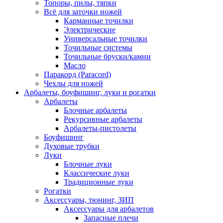
Топоры, пилы, тяпки
Всё для заточки ножей
Карманные точилки
Электрические
Универсальные точилки
Точильные системы
Точильные бруски/камни
Масло
Паракорд (Paracord)
Чехлы для ножей
Арбалеты, боуфишинг, луки и рогатки
Арбалеты
Блочные арбалеты
Рекурсивные арбалеты
Арбалеты-пистолеты
Боуфишинг
Духовые трубки
Луки
Блочные луки
Классические луки
Традиционные луки
Рогатки
Аксессуары, тюнинг, ЗИП
Аксессуары для арбалетов
Запасные плечи