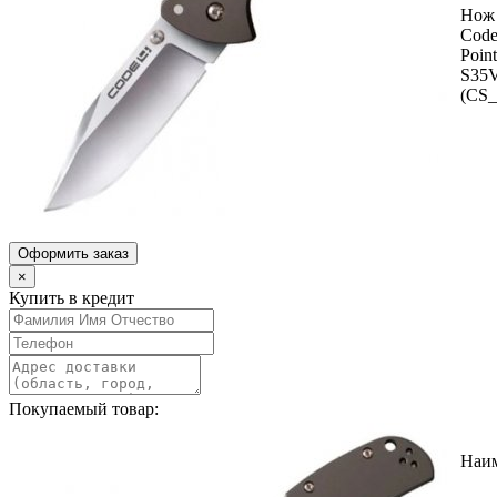
Нож 
Code
Poin
S35
(CS_
Оформить заказ
×
Купить в кредит
Покупаемый товар:
Наи