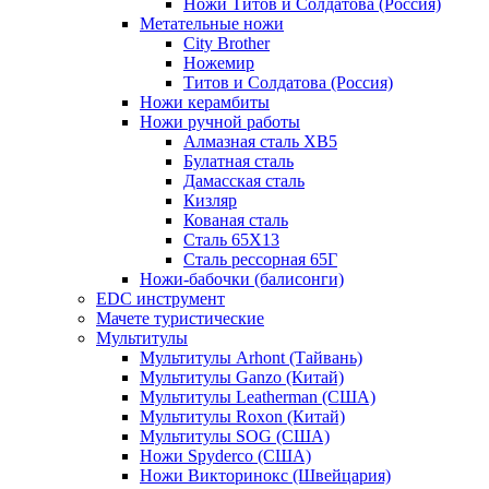
Ножи Титов и Солдатова (Россия)
Метательные ножи
City Brother
Ножемир
Титов и Солдатова (Россия)
Ножи керамбиты
Ножи ручной работы
Алмазная сталь ХВ5
Булатная сталь
Дамасская сталь
Кизляр
Кованая сталь
Сталь 65Х13
Сталь рессорная 65Г
Ножи-бабочки (балисонги)
EDC инструмент
Мачете туристические
Мультитулы
Мультитулы Arhont (Тайвань)
Мультитулы Ganzo (Китай)
Мультитулы Leatherman (США)
Мультитулы Roxon (Китай)
Мультитулы SOG (США)
Ножи Spyderco (США)
Ножи Викторинокс (Швейцария)