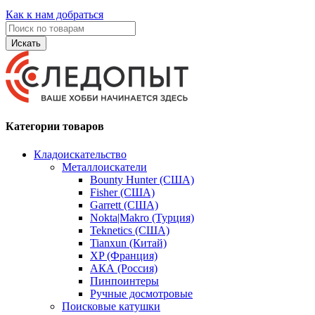
Как к нам добраться
Искать
Категории товаров
Кладоискательство
Металлоискатели
Bounty Hunter (США)
Fisher (США)
Garrett (США)
Nokta|Makro (Турция)
Teknetics (США)
Tianxun (Китай)
XP (Франция)
АКА (Россия)
Пинпоинтеры
Ручные досмотровые
Поисковые катушки