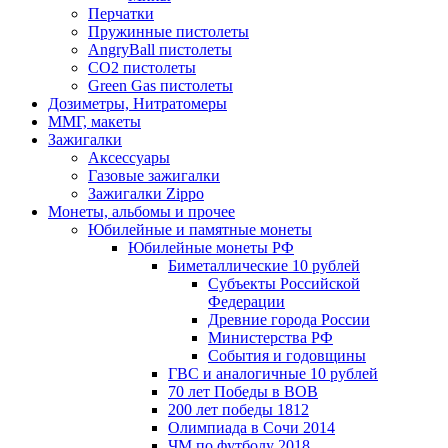
Перчатки
Пружинные пистолеты
AngryBall пистолеты
CO2 пистолеты
Green Gas пистолеты
Дозиметры, Нитратомеры
ММГ, макеты
Зажигалки
Аксессуары
Газовые зажигалки
Зажигалки Zippo
Монеты, альбомы и прочее
Юбилейные и памятные монеты
Юбилейные монеты РФ
Биметаллические 10 рублей
Субъекты Российской
Федерации
Древние города России
Министерства РФ
События и годовщины
ГВС и аналогичные 10 рублей
70 лет Победы в ВОВ
200 лет победы 1812
Олимпиада в Сочи 2014
ЧМ по футболу 2018