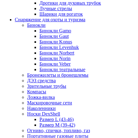
Дротики для духовых трубок
Лучные стрелы
Шарики для рогаток
Снаряжение для охоты и туризма
Бинокли
Бинокли Gamo
Бинокли Gaut
Бинокли Konus
Бинокли Levenhuk
Бинокли Norbert
Бинокли Norin
Бинокли Veber
Бинокли театральные
Бронежилеты и бронешлемы
ДЭЗ средства
Зрительные трубы
Компасы
Ложка-вилка
Маскировочные сети
Наколенники
Носки DexShell
Размер L (43-46)
Размер M (39-42)
Огниво, спички, топливо, газ
Портативные газовые плиты