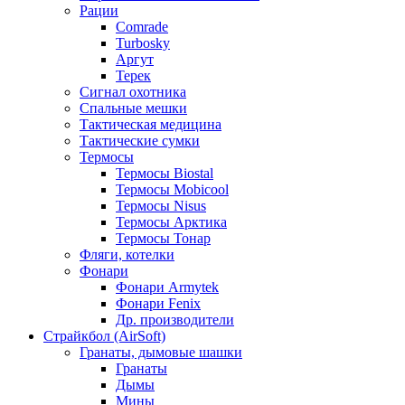
Рации
Comrade
Turbosky
Аргут
Терек
Сигнал охотника
Спальные мешки
Тактическая медицина
Тактические сумки
Термосы
Термосы Biostal
Термосы Mobicool
Термосы Nisus
Термосы Арктика
Термосы Тонар
Фляги, котелки
Фонари
Фонари Armytek
Фонари Fenix
Др. производители
Страйкбол (AirSoft)
Гранаты, дымовые шашки
Гранаты
Дымы
Мины