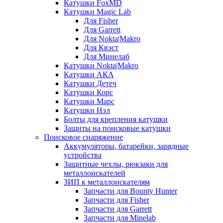
Катушки FoxMD
Катушки Magic Lab
Для Fisher
Для Garrett
Для Nokta|Makro
Для Квэст
Для Минелаб
Катушки Nokta|Makro
Катушки АКА
Катушки Детеч
Катушки Корс
Катушки Марс
Катушки Нэл
Болты для крепления катушки
Защиты на поисковые катушки
Поисковое снаряжение
Аккумуляторы, батарейки, зарядные
устройства
Защитные чехлы, рюкзаки для
металлоискателей
ЗИП к металлоискателям
Запчасти для Bounty Hunter
Запчасти для Fisher
Запчасти для Garrett
Запчасти для Minelab