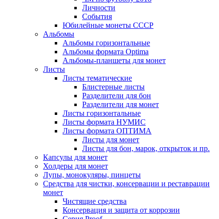
Личности
События
Юбилейные монеты СССР
Альбомы
Альбомы горизонтальные
Альбомы формата Optima
Альбомы-планшеты для монет
Листы
Листы тематические
Блистерные листы
Разделители для бон
Разделители для монет
Листы горизонтальные
Листы формата НУМИС
Листы формата ОПТИМА
Листы для монет
Листы для бон, марок, открыток и пр.
Капсулы для монет
Холдеры для монет
Лупы, монокуляры, пинцеты
Средства для чистки, консервации и реставрации
монет
Чистящие средства
Консервация и защита от коррозии
Серия Proof