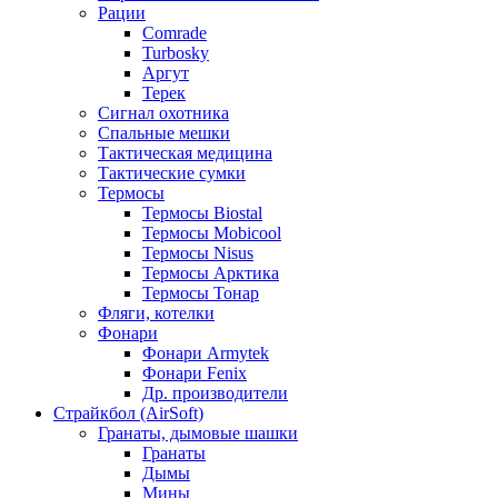
Рации
Comrade
Turbosky
Аргут
Терек
Сигнал охотника
Спальные мешки
Тактическая медицина
Тактические сумки
Термосы
Термосы Biostal
Термосы Mobicool
Термосы Nisus
Термосы Арктика
Термосы Тонар
Фляги, котелки
Фонари
Фонари Armytek
Фонари Fenix
Др. производители
Страйкбол (AirSoft)
Гранаты, дымовые шашки
Гранаты
Дымы
Мины