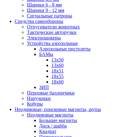
Шарики 6 - 8 мм
Шарики 9 - 12 мм
Сигнальные патроны
Средства самообороны
Отпугиватели животных
Тактические авторучки
Электрошокеры
Устройства аэрозольные
Аэрозольные пистолеты
БАМы
13х50
13х60
18х51
18х55
18х60
ЗИП
Перцовые баллончики
Наручники
Кобуры
Неодимовые, поисковые магниты, щупы
Неодимовые магниты
Большие магниты
Диск / шайба
Квадрат
Прямоугольник