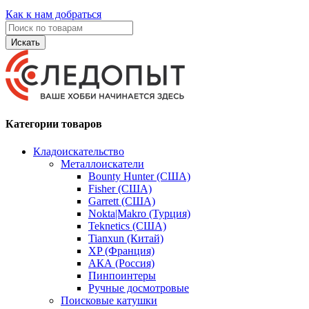
Как к нам добраться
Искать
Категории товаров
Кладоискательство
Металлоискатели
Bounty Hunter (США)
Fisher (США)
Garrett (США)
Nokta|Makro (Турция)
Teknetics (США)
Tianxun (Китай)
XP (Франция)
АКА (Россия)
Пинпоинтеры
Ручные досмотровые
Поисковые катушки