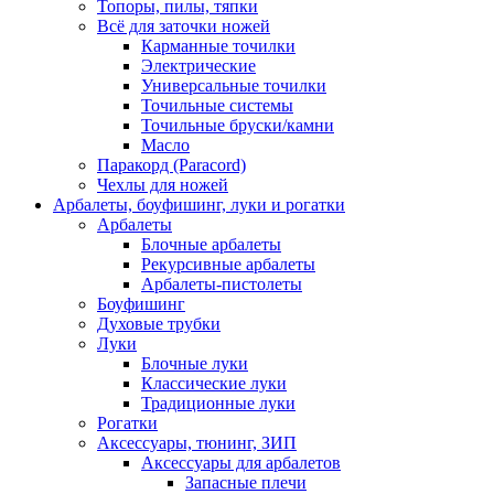
Топоры, пилы, тяпки
Всё для заточки ножей
Карманные точилки
Электрические
Универсальные точилки
Точильные системы
Точильные бруски/камни
Масло
Паракорд (Paracord)
Чехлы для ножей
Арбалеты, боуфишинг, луки и рогатки
Арбалеты
Блочные арбалеты
Рекурсивные арбалеты
Арбалеты-пистолеты
Боуфишинг
Духовые трубки
Луки
Блочные луки
Классические луки
Традиционные луки
Рогатки
Аксессуары, тюнинг, ЗИП
Аксессуары для арбалетов
Запасные плечи