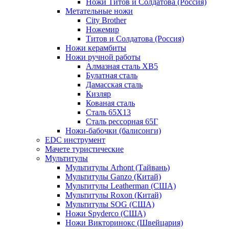
Ножи Титов и Солдатова (Россия)
Метательные ножи
City Brother
Ножемир
Титов и Солдатова (Россия)
Ножи керамбиты
Ножи ручной работы
Алмазная сталь ХВ5
Булатная сталь
Дамасская сталь
Кизляр
Кованая сталь
Сталь 65Х13
Сталь рессорная 65Г
Ножи-бабочки (балисонги)
EDC инструмент
Мачете туристические
Мультитулы
Мультитулы Arhont (Тайвань)
Мультитулы Ganzo (Китай)
Мультитулы Leatherman (США)
Мультитулы Roxon (Китай)
Мультитулы SOG (США)
Ножи Spyderco (США)
Ножи Викторинокс (Швейцария)