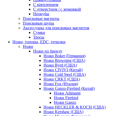
С креплением
С отверстием / с зенковкой
Неокубы
Поисковые магниты
Поисковые щупы
Аксессуары для поисковых магнитов
Сумки
Тросы
Ножи, топоры, EDC, точилки
Ножи
Ножи по бренду
Ножи Boker (Германия)
Ножи Browning (США)
Ножи Byrd (США)
Ножи CIVIVI (Китай)
Ножи Cold Steel (США)
Ножи CRKT (США)
Ножи Fox (Италия)
Ножи Ganzo-Firebird (Китай)
Ножи Adimanti
Ножи Firebird
Ножи Ganzo
Ножи HECKLER & KOCH (США)
Ножи Kershaw (США)