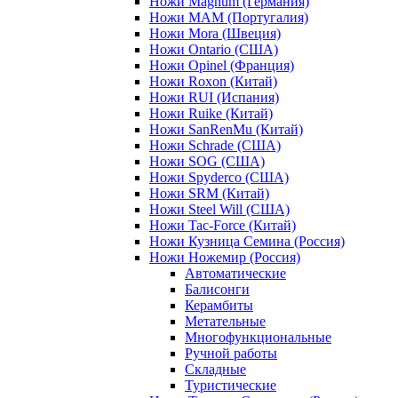
Ножи Magnum (Германия)
Ножи MAM (Португалия)
Ножи Mora (Швеция)
Ножи Ontario (США)
Ножи Opinel (Франция)
Ножи Roxon (Китай)
Ножи RUI (Испания)
Ножи Ruike (Китай)
Ножи SanRenMu (Китай)
Ножи Schrade (США)
Ножи SOG (США)
Ножи Spyderco (США)
Ножи SRM (Китай)
Ножи Steel Will (США)
Ножи Tac-Force (Китай)
Ножи Кузница Семина (Россия)
Ножи Ножемир (Россия)
Автоматические
Балисонги
Керамбиты
Метательные
Многофункциональные
Ручной работы
Складные
Туристические