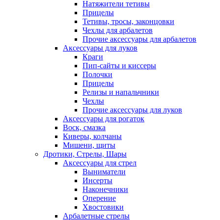
Натяжители тетивы
Прицелы
Тетивы, тросы, законцовки
Чехлы для арбалетов
Прочие аксессуары для арбалетов
Аксессуары для луков
Краги
Пип-сайты и киссеры
Полочки
Прицелы
Релизы и напальчники
Чехлы
Прочие аксессуары для луков
Аксессуары для рогаток
Воск, смазка
Киверы, колчаны
Мишени, щиты
Дротики, Стрелы, Шары
Аксессуары для стрел
Выниматели
Инсерты
Наконечники
Оперение
Хвостовики
Арбалетные стрелы