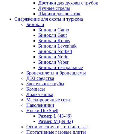
Дротики для духовых трубок
Лучные стрелы
Шарики для рогаток
Снаряжение для охоты и туризма
Бинокли
Бинокли Gamo
Бинокли Gaut
Бинокли Konus
Бинокли Levenhuk
Бинокли Norbert
Бинокли Norin
Бинокли Veber
Бинокли театральные
Бронежилеты и бронешлемы
ДЭЗ средства
Зрительные трубы
Компасы
Ложка-вилка
Маскировочные сети
Наколенники
Носки DexShell
Размер L (43-46)
Размер M (39-42)
Огниво, спички, топливо, газ
Портативные газовые плиты