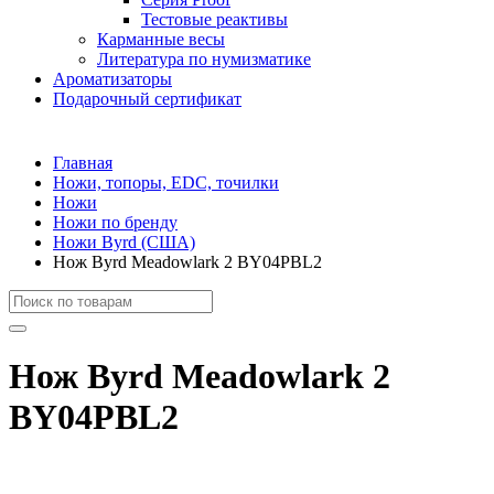
Тестовые реактивы
Карманные весы
Литература по нумизматике
Ароматизаторы
Подарочный сертификат
Главная
Ножи, топоры, EDC, точилки
Ножи
Ножи по бренду
Ножи Byrd (США)
Нож Byrd Meadowlark 2 BY04PBL2
Нож Byrd Meadowlark 2
BY04PBL2