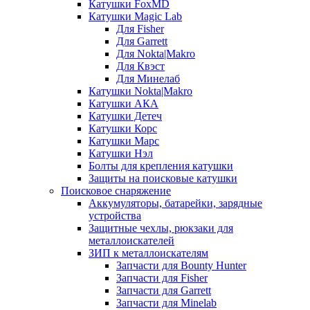
Катушки FoxMD
Катушки Magic Lab
Для Fisher
Для Garrett
Для Nokta|Makro
Для Квэст
Для Минелаб
Катушки Nokta|Makro
Катушки АКА
Катушки Детеч
Катушки Корс
Катушки Марс
Катушки Нэл
Болты для крепления катушки
Защиты на поисковые катушки
Поисковое снаряжение
Аккумуляторы, батарейки, зарядные
устройства
Защитные чехлы, рюкзаки для
металлоискателей
ЗИП к металлоискателям
Запчасти для Bounty Hunter
Запчасти для Fisher
Запчасти для Garrett
Запчасти для Minelab