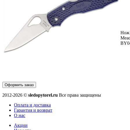
Нож
Mead
BY0
Оформить заказ
2012-2026 ©
sledopytorel.ru
Все права защищены
Оплата и доставка
Гарантия и возврат
О нас
Акции