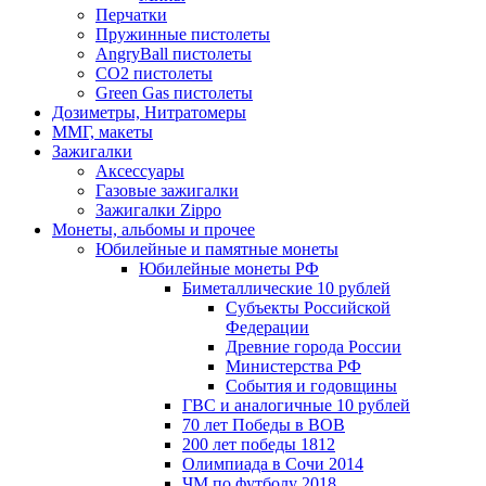
Перчатки
Пружинные пистолеты
AngryBall пистолеты
CO2 пистолеты
Green Gas пистолеты
Дозиметры, Нитратомеры
ММГ, макеты
Зажигалки
Аксессуары
Газовые зажигалки
Зажигалки Zippo
Монеты, альбомы и прочее
Юбилейные и памятные монеты
Юбилейные монеты РФ
Биметаллические 10 рублей
Субъекты Российской
Федерации
Древние города России
Министерства РФ
События и годовщины
ГВС и аналогичные 10 рублей
70 лет Победы в ВОВ
200 лет победы 1812
Олимпиада в Сочи 2014
ЧМ по футболу 2018