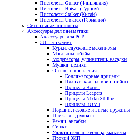
Пистолеты Gunter (Финляндия)
Пистолеты Hatsan (Турция)
Пистолеты Stalker (Китай)
Пистолеты Umarex (Германия)
Сигнальные пистолеты
Аксессуары для пневматики
Аксессуары для PCP
ЗИП и тюнинг
Курки, спусковые механизмы
Магазины, обоймы
Модераторы, удлинители, насадки
Мушки, целики
Оптика и крепления
Коллиматорные прицелы
Планки, кольца, кронштейны
Прицелы Borner
Прицелы Leapers
Прицелы Nikko Stirling
Прицелы ВОМЗ
Поршни, газовые и витые пружины
Приклады, рукояти
Ремни, антабки
Сошки
Уплотнительные кольца, манжеты
Прочий ЗИП