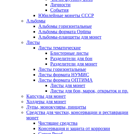
Личности
События
Юбилейные монеты СССР
Альбомы
Альбомы горизонтальные
Альбомы формата Optima
Альбомы-планшеты для монет
Листы
Листы тематические
Блистерные листы
Разделители для бон
Разделители для монет
Листы горизонтальные
Листы формата НУМИС
Листы формата ОПТИМА
Листы для монет
Листы для бон, марок, открыток и пр.
Капсулы для монет
Холдеры для монет
Лупы, монокуляры, пинцеты
Средства для чистки, консервации и реставрации
монет
Чистящие средства
Консервация и защита от коррозии
Серия Proof