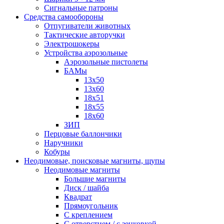
Сигнальные патроны
Средства самообороны
Отпугиватели животных
Тактические авторучки
Электрошокеры
Устройства аэрозольные
Аэрозольные пистолеты
БАМы
13х50
13х60
18х51
18х55
18х60
ЗИП
Перцовые баллончики
Наручники
Кобуры
Неодимовые, поисковые магниты, щупы
Неодимовые магниты
Большие магниты
Диск / шайба
Квадрат
Прямоугольник
С креплением
С отверстием / с зенковкой