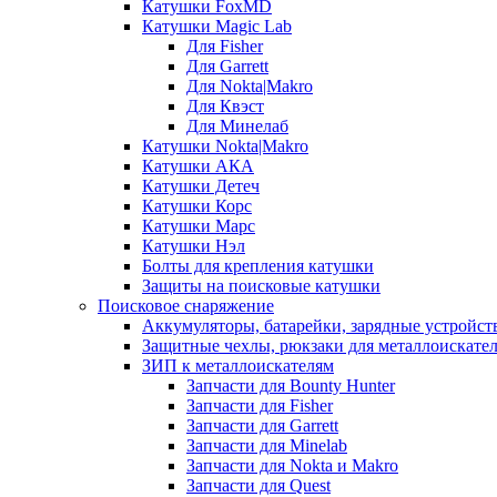
Катушки FoxMD
Катушки Magic Lab
Для Fisher
Для Garrett
Для Nokta|Makro
Для Квэст
Для Минелаб
Катушки Nokta|Makro
Катушки АКА
Катушки Детеч
Катушки Корс
Катушки Марс
Катушки Нэл
Болты для крепления катушки
Защиты на поисковые катушки
Поисковое снаряжение
Аккумуляторы, батарейки, зарядные устройст
Защитные чехлы, рюкзаки для металлоискате
ЗИП к металлоискателям
Запчасти для Bounty Hunter
Запчасти для Fisher
Запчасти для Garrett
Запчасти для Minelab
Запчасти для Nokta и Makro
Запчасти для Quest