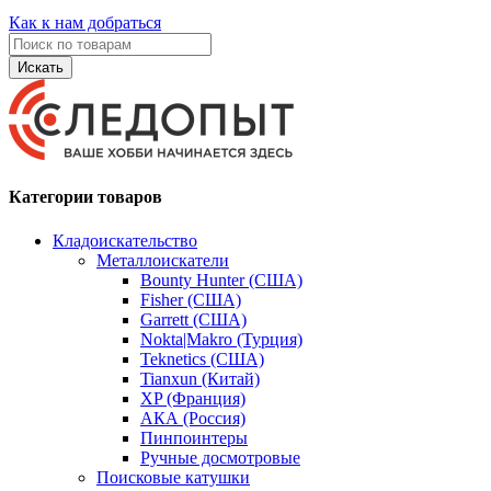
Как к нам добраться
Искать
Категории товаров
Кладоискательство
Металлоискатели
Bounty Hunter (США)
Fisher (США)
Garrett (США)
Nokta|Makro (Турция)
Teknetics (США)
Tianxun (Китай)
XP (Франция)
АКА (Россия)
Пинпоинтеры
Ручные досмотровые
Поисковые катушки