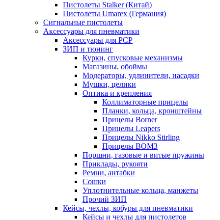
Пистолеты Stalker (Китай)
Пистолеты Umarex (Германия)
Сигнальные пистолеты
Аксессуары для пневматики
Аксессуары для PCP
ЗИП и тюнинг
Курки, спусковые механизмы
Магазины, обоймы
Модераторы, удлинители, насадки
Мушки, целики
Оптика и крепления
Коллиматорные прицелы
Планки, кольца, кронштейны
Прицелы Borner
Прицелы Leapers
Прицелы Nikko Stirling
Прицелы ВОМЗ
Поршни, газовые и витые пружины
Приклады, рукояти
Ремни, антабки
Сошки
Уплотнительные кольца, манжеты
Прочий ЗИП
Кейсы, чехлы, кобуры для пневматики
Кейсы и чехлы для пистолетов