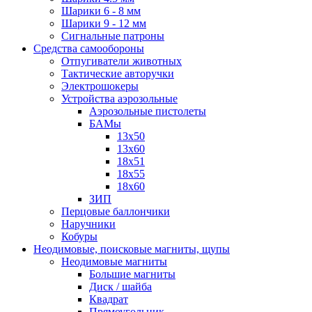
Шарики 6 - 8 мм
Шарики 9 - 12 мм
Сигнальные патроны
Средства самообороны
Отпугиватели животных
Тактические авторучки
Электрошокеры
Устройства аэрозольные
Аэрозольные пистолеты
БАМы
13х50
13х60
18х51
18х55
18х60
ЗИП
Перцовые баллончики
Наручники
Кобуры
Неодимовые, поисковые магниты, щупы
Неодимовые магниты
Большие магниты
Диск / шайба
Квадрат
Прямоугольник