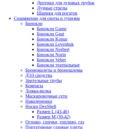
Дротики для духовых трубок
Лучные стрелы
Шарики для рогаток
Снаряжение для охоты и туризма
Бинокли
Бинокли Gamo
Бинокли Gaut
Бинокли Konus
Бинокли Levenhuk
Бинокли Norbert
Бинокли Norin
Бинокли Veber
Бинокли театральные
Бронежилеты и бронешлемы
ДЭЗ средства
Зрительные трубы
Компасы
Ложка-вилка
Маскировочные сети
Наколенники
Носки DexShell
Размер L (43-46)
Размер M (39-42)
Огниво, спички, топливо, газ
Портативные газовые плиты