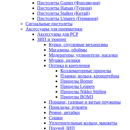
Пистолеты Gunter (Финляндия)
Пистолеты Hatsan (Турция)
Пистолеты Stalker (Китай)
Пистолеты Umarex (Германия)
Сигнальные пистолеты
Аксессуары для пневматики
Аксессуары для PCP
ЗИП и тюнинг
Курки, спусковые механизмы
Магазины, обоймы
Модераторы, удлинители, насадки
Мушки, целики
Оптика и крепления
Коллиматорные прицелы
Планки, кольца, кронштейны
Прицелы Borner
Прицелы Leapers
Прицелы Nikko Stirling
Прицелы ВОМЗ
Поршни, газовые и витые пружины
Приклады, рукояти
Ремни, антабки
Сошки
Уплотнительные кольца, манжеты
Прочий ЗИП