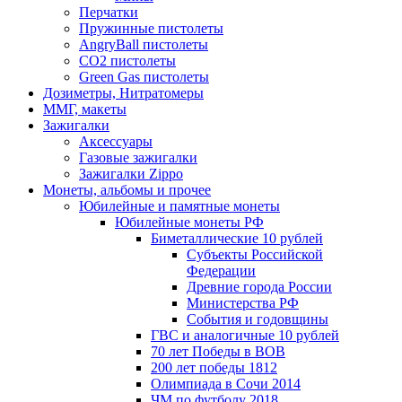
Перчатки
Пружинные пистолеты
AngryBall пистолеты
CO2 пистолеты
Green Gas пистолеты
Дозиметры, Нитратомеры
ММГ, макеты
Зажигалки
Аксессуары
Газовые зажигалки
Зажигалки Zippo
Монеты, альбомы и прочее
Юбилейные и памятные монеты
Юбилейные монеты РФ
Биметаллические 10 рублей
Субъекты Российской
Федерации
Древние города России
Министерства РФ
События и годовщины
ГВС и аналогичные 10 рублей
70 лет Победы в ВОВ
200 лет победы 1812
Олимпиада в Сочи 2014
ЧМ по футболу 2018