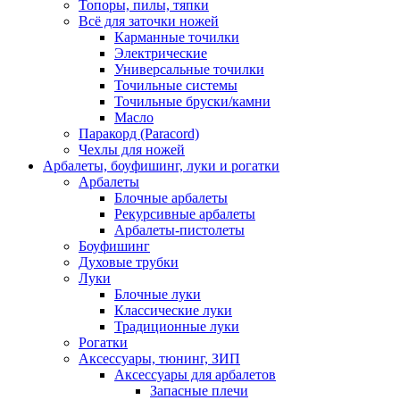
Топоры, пилы, тяпки
Всё для заточки ножей
Карманные точилки
Электрические
Универсальные точилки
Точильные системы
Точильные бруски/камни
Масло
Паракорд (Paracord)
Чехлы для ножей
Арбалеты, боуфишинг, луки и рогатки
Арбалеты
Блочные арбалеты
Рекурсивные арбалеты
Арбалеты-пистолеты
Боуфишинг
Духовые трубки
Луки
Блочные луки
Классические луки
Традиционные луки
Рогатки
Аксессуары, тюнинг, ЗИП
Аксессуары для арбалетов
Запасные плечи