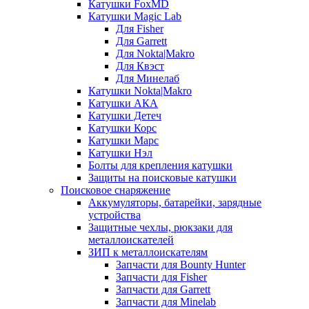
Катушки FoxMD
Катушки Magic Lab
Для Fisher
Для Garrett
Для Nokta|Makro
Для Квэст
Для Минелаб
Катушки Nokta|Makro
Катушки АКА
Катушки Детеч
Катушки Корс
Катушки Марс
Катушки Нэл
Болты для крепления катушки
Защиты на поисковые катушки
Поисковое снаряжение
Аккумуляторы, батарейки, зарядные
устройства
Защитные чехлы, рюкзаки для
металлоискателей
ЗИП к металлоискателям
Запчасти для Bounty Hunter
Запчасти для Fisher
Запчасти для Garrett
Запчасти для Minelab