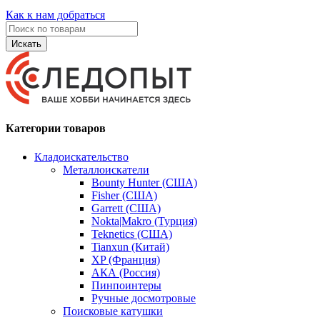
Как к нам добраться
Искать
Категории товаров
Кладоискательство
Металлоискатели
Bounty Hunter (США)
Fisher (США)
Garrett (США)
Nokta|Makro (Турция)
Teknetics (США)
Tianxun (Китай)
XP (Франция)
АКА (Россия)
Пинпоинтеры
Ручные досмотровые
Поисковые катушки