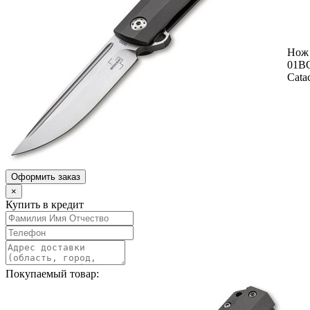
Нож 
01B
Catac
Оформить заказ
×
Купить в кредит
Покупаемый товар: