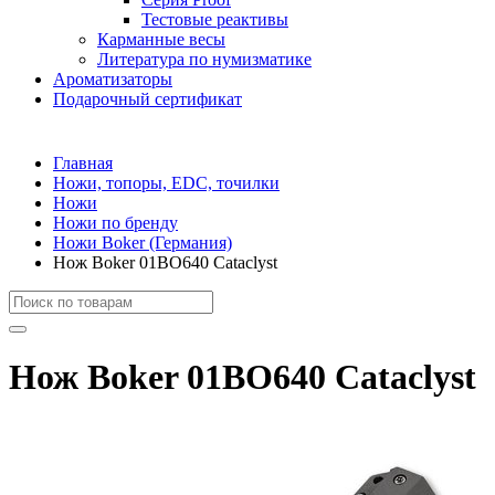
Тестовые реактивы
Карманные весы
Литература по нумизматике
Ароматизаторы
Подарочный сертификат
Главная
Ножи, топоры, EDC, точилки
Ножи
Ножи по бренду
Ножи Boker (Германия)
Нож Boker 01BO640 Cataclyst
Нож Boker 01BO640 Cataclyst