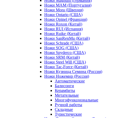
Ножи Magnum (Германия)
Ножи MAM (Португалия)
Ножи Mora (Швеция)
Ножи Ontario (США)
Ножи Opinel (Франция)
Ножи Roxon (Китай)
Ножи RUI (Испания)
Ножи Ruike (Китай)
Ножи SanRenMu (Китай)
Ножи Schrade (США)
Ножи SOG (США)
Ножи Spyderco (США)
Ножи SRM (Китай)
Ножи Steel Will (США)
Ножи Tac-Force (Китай)
Ножи Кузница Семина (Россия)
Ножи Ножемир (Россия)
Автоматические
Балисонги
Керамбиты
Метательные
Многофункциональные
Ручной работы
Складные
Туристические