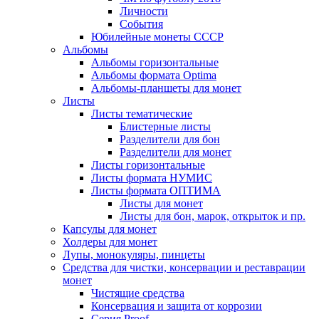
Личности
События
Юбилейные монеты СССР
Альбомы
Альбомы горизонтальные
Альбомы формата Optima
Альбомы-планшеты для монет
Листы
Листы тематические
Блистерные листы
Разделители для бон
Разделители для монет
Листы горизонтальные
Листы формата НУМИС
Листы формата ОПТИМА
Листы для монет
Листы для бон, марок, открыток и пр.
Капсулы для монет
Холдеры для монет
Лупы, монокуляры, пинцеты
Средства для чистки, консервации и реставрации
монет
Чистящие средства
Консервация и защита от коррозии
Серия Proof