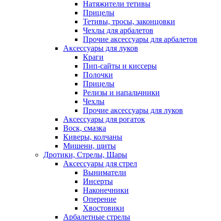
Натяжители тетивы
Прицелы
Тетивы, тросы, законцовки
Чехлы для арбалетов
Прочие аксессуары для арбалетов
Аксессуары для луков
Краги
Пип-сайты и киссеры
Полочки
Прицелы
Релизы и напальчники
Чехлы
Прочие аксессуары для луков
Аксессуары для рогаток
Воск, смазка
Киверы, колчаны
Мишени, щиты
Дротики, Стрелы, Шары
Аксессуары для стрел
Выниматели
Инсерты
Наконечники
Оперение
Хвостовики
Арбалетные стрелы