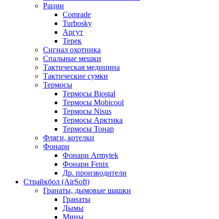
Рации
Comrade
Turbosky
Аргут
Терек
Сигнал охотника
Спальные мешки
Тактическая медицина
Тактические сумки
Термосы
Термосы Biostal
Термосы Mobicool
Термосы Nisus
Термосы Арктика
Термосы Тонар
Фляги, котелки
Фонари
Фонари Armytek
Фонари Fenix
Др. производители
Страйкбол (AirSoft)
Гранаты, дымовые шашки
Гранаты
Дымы
Мины