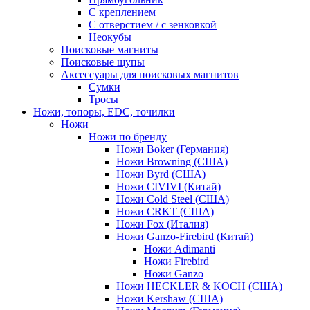
С креплением
С отверстием / с зенковкой
Неокубы
Поисковые магниты
Поисковые щупы
Аксессуары для поисковых магнитов
Сумки
Тросы
Ножи, топоры, EDC, точилки
Ножи
Ножи по бренду
Ножи Boker (Германия)
Ножи Browning (США)
Ножи Byrd (США)
Ножи CIVIVI (Китай)
Ножи Cold Steel (США)
Ножи CRKT (США)
Ножи Fox (Италия)
Ножи Ganzo-Firebird (Китай)
Ножи Adimanti
Ножи Firebird
Ножи Ganzo
Ножи HECKLER & KOCH (США)
Ножи Kershaw (США)