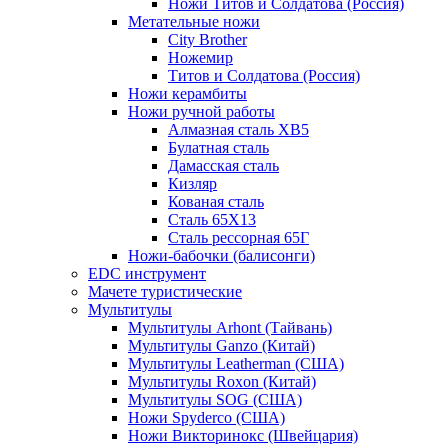
Ножи Титов и Солдатова (Россия)
Метательные ножи
City Brother
Ножемир
Титов и Солдатова (Россия)
Ножи керамбиты
Ножи ручной работы
Алмазная сталь ХВ5
Булатная сталь
Дамасская сталь
Кизляр
Кованая сталь
Сталь 65Х13
Сталь рессорная 65Г
Ножи-бабочки (балисонги)
EDC инструмент
Мачете туристические
Мультитулы
Мультитулы Arhont (Тайвань)
Мультитулы Ganzo (Китай)
Мультитулы Leatherman (США)
Мультитулы Roxon (Китай)
Мультитулы SOG (США)
Ножи Spyderco (США)
Ножи Викторинокс (Швейцария)