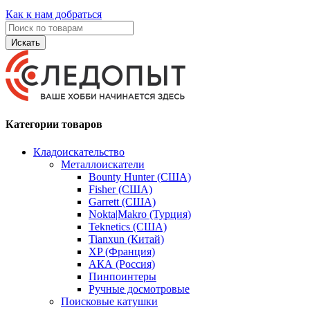
Как к нам добраться
Искать
Категории товаров
Кладоискательство
Металлоискатели
Bounty Hunter (США)
Fisher (США)
Garrett (США)
Nokta|Makro (Турция)
Teknetics (США)
Tianxun (Китай)
XP (Франция)
АКА (Россия)
Пинпоинтеры
Ручные досмотровые
Поисковые катушки