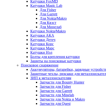
Катушки FoxMD
Катушки Magic Lab
Для Fisher
Для Garrett
Для Nokta|Makro
Для Квэст
Для Минелаб
Катушки Nokta|Makro
Катушки АКА
Катушки Детеч
Катушки Корс
Катушки Марс
Катушки Нэл
Болты для крепления катушки
Защиты на поисковые катушки
Поисковое снаряжение
Аккумуляторы, батарейки, зарядные устройст
Защитные чехлы, рюкзаки для металлоискате
ЗИП к металлоискателям
Запчасти для Bounty Hunter
Запчасти для Fisher
Запчасти для Garrett
Запчасти для Minelab
Запчасти для Nokta и Makro
Запчасти для Quest