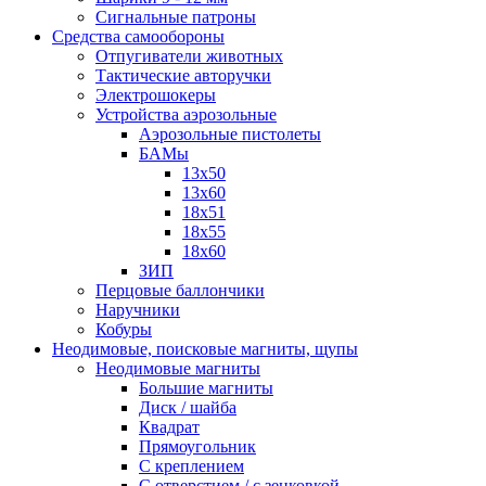
Сигнальные патроны
Средства самообороны
Отпугиватели животных
Тактические авторучки
Электрошокеры
Устройства аэрозольные
Аэрозольные пистолеты
БАМы
13х50
13х60
18х51
18х55
18х60
ЗИП
Перцовые баллончики
Наручники
Кобуры
Неодимовые, поисковые магниты, щупы
Неодимовые магниты
Большие магниты
Диск / шайба
Квадрат
Прямоугольник
С креплением
С отверстием / с зенковкой