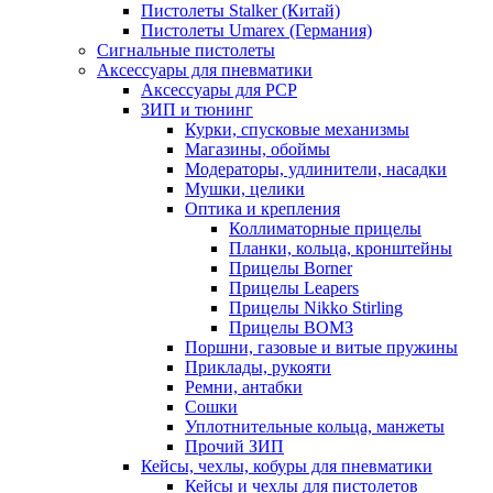
Пистолеты Stalker (Китай)
Пистолеты Umarex (Германия)
Сигнальные пистолеты
Аксессуары для пневматики
Аксессуары для PCP
ЗИП и тюнинг
Курки, спусковые механизмы
Магазины, обоймы
Модераторы, удлинители, насадки
Мушки, целики
Оптика и крепления
Коллиматорные прицелы
Планки, кольца, кронштейны
Прицелы Borner
Прицелы Leapers
Прицелы Nikko Stirling
Прицелы ВОМЗ
Поршни, газовые и витые пружины
Приклады, рукояти
Ремни, антабки
Сошки
Уплотнительные кольца, манжеты
Прочий ЗИП
Кейсы, чехлы, кобуры для пневматики
Кейсы и чехлы для пистолетов