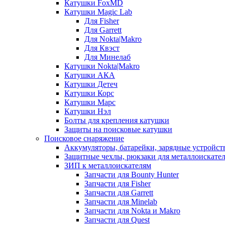
Катушки FoxMD
Катушки Magic Lab
Для Fisher
Для Garrett
Для Nokta|Makro
Для Квэст
Для Минелаб
Катушки Nokta|Makro
Катушки АКА
Катушки Детеч
Катушки Корс
Катушки Марс
Катушки Нэл
Болты для крепления катушки
Защиты на поисковые катушки
Поисковое снаряжение
Аккумуляторы, батарейки, зарядные устройст
Защитные чехлы, рюкзаки для металлоискате
ЗИП к металлоискателям
Запчасти для Bounty Hunter
Запчасти для Fisher
Запчасти для Garrett
Запчасти для Minelab
Запчасти для Nokta и Makro
Запчасти для Quest