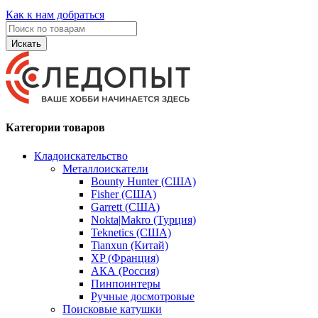
Как к нам добраться
Искать
Категории товаров
Кладоискательство
Металлоискатели
Bounty Hunter (США)
Fisher (США)
Garrett (США)
Nokta|Makro (Турция)
Teknetics (США)
Tianxun (Китай)
XP (Франция)
АКА (Россия)
Пинпоинтеры
Ручные досмотровые
Поисковые катушки