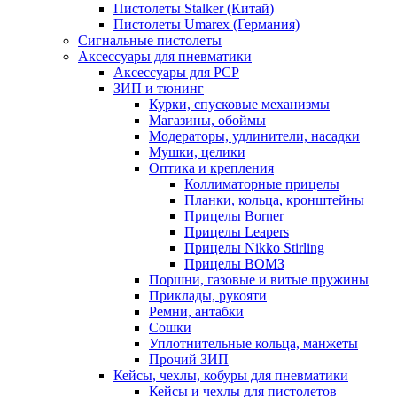
Пистолеты Stalker (Китай)
Пистолеты Umarex (Германия)
Сигнальные пистолеты
Аксессуары для пневматики
Аксессуары для PCP
ЗИП и тюнинг
Курки, спусковые механизмы
Магазины, обоймы
Модераторы, удлинители, насадки
Мушки, целики
Оптика и крепления
Коллиматорные прицелы
Планки, кольца, кронштейны
Прицелы Borner
Прицелы Leapers
Прицелы Nikko Stirling
Прицелы ВОМЗ
Поршни, газовые и витые пружины
Приклады, рукояти
Ремни, антабки
Сошки
Уплотнительные кольца, манжеты
Прочий ЗИП
Кейсы, чехлы, кобуры для пневматики
Кейсы и чехлы для пистолетов