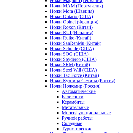
Ножи Magnum (Германия)
Ножи MAM (Португалия)
Ножи Mora (Швеция)
Ножи Ontario (США)
Ножи Opinel (Франция)
Ножи Roxon (Китай)
Ножи RUI (Испания)
Ножи Ruike (Китай)
Ножи SanRenMu (Китай)
Ножи Schrade (США)
Ножи SOG (США)
Ножи Spyderco (США)
Ножи SRM (Китай)
Ножи Steel Will (США)
Ножи Tac-Force (Китай)
Ножи Кузница Семина (Россия)
Ножи Ножемир (Россия)
Автоматические
Балисонги
Керамбиты
Метательные
Многофункциональные
Ручной работы
Складные
Туристические