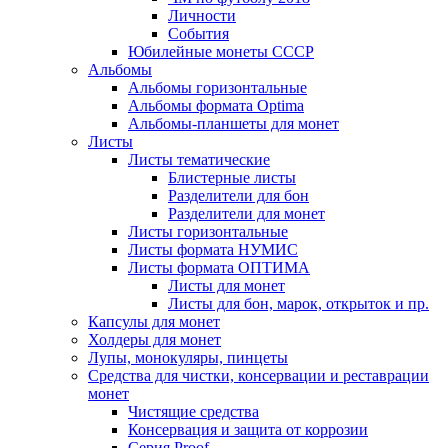
Личности
События
Юбилейные монеты СССР
Альбомы
Альбомы горизонтальные
Альбомы формата Optima
Альбомы-планшеты для монет
Листы
Листы тематические
Блистерные листы
Разделители для бон
Разделители для монет
Листы горизонтальные
Листы формата НУМИС
Листы формата ОПТИМА
Листы для монет
Листы для бон, марок, открыток и пр.
Капсулы для монет
Холдеры для монет
Лупы, монокуляры, пинцеты
Средства для чистки, консервации и реставрации
монет
Чистящие средства
Консервация и защита от коррозии
Серия Proof