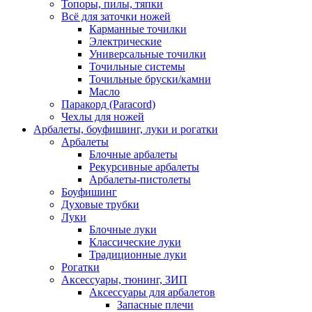
Топоры, пилы, тяпки
Всё для заточки ножей
Карманные точилки
Электрические
Универсальные точилки
Точильные системы
Точильные бруски/камни
Масло
Паракорд (Paracord)
Чехлы для ножей
Арбалеты, боуфишинг, луки и рогатки
Арбалеты
Блочные арбалеты
Рекурсивные арбалеты
Арбалеты-пистолеты
Боуфишинг
Духовые трубки
Луки
Блочные луки
Классические луки
Традиционные луки
Рогатки
Аксессуары, тюнинг, ЗИП
Аксессуары для арбалетов
Запасные плечи