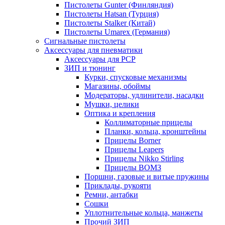
Пистолеты Gunter (Финляндия)
Пистолеты Hatsan (Турция)
Пистолеты Stalker (Китай)
Пистолеты Umarex (Германия)
Сигнальные пистолеты
Аксессуары для пневматики
Аксессуары для PCP
ЗИП и тюнинг
Курки, спусковые механизмы
Магазины, обоймы
Модераторы, удлинители, насадки
Мушки, целики
Оптика и крепления
Коллиматорные прицелы
Планки, кольца, кронштейны
Прицелы Borner
Прицелы Leapers
Прицелы Nikko Stirling
Прицелы ВОМЗ
Поршни, газовые и витые пружины
Приклады, рукояти
Ремни, антабки
Сошки
Уплотнительные кольца, манжеты
Прочий ЗИП