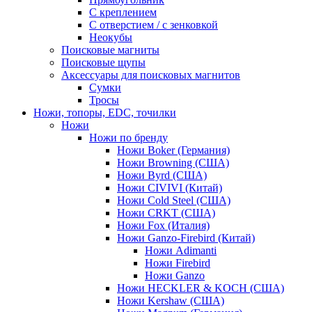
С креплением
С отверстием / с зенковкой
Неокубы
Поисковые магниты
Поисковые щупы
Аксессуары для поисковых магнитов
Сумки
Тросы
Ножи, топоры, EDC, точилки
Ножи
Ножи по бренду
Ножи Boker (Германия)
Ножи Browning (США)
Ножи Byrd (США)
Ножи CIVIVI (Китай)
Ножи Cold Steel (США)
Ножи CRKT (США)
Ножи Fox (Италия)
Ножи Ganzo-Firebird (Китай)
Ножи Adimanti
Ножи Firebird
Ножи Ganzo
Ножи HECKLER & KOCH (США)
Ножи Kershaw (США)