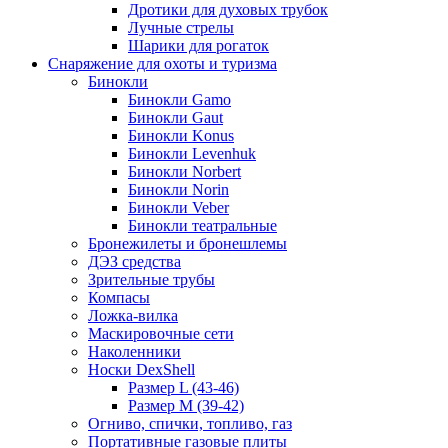
Дротики для духовых трубок
Лучные стрелы
Шарики для рогаток
Снаряжение для охоты и туризма
Бинокли
Бинокли Gamo
Бинокли Gaut
Бинокли Konus
Бинокли Levenhuk
Бинокли Norbert
Бинокли Norin
Бинокли Veber
Бинокли театральные
Бронежилеты и бронешлемы
ДЭЗ средства
Зрительные трубы
Компасы
Ложка-вилка
Маскировочные сети
Наколенники
Носки DexShell
Размер L (43-46)
Размер M (39-42)
Огниво, спички, топливо, газ
Портативные газовые плиты