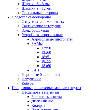
Шарики 6 - 8 мм
Шарики 9 - 12 мм
Сигнальные патроны
Средства самообороны
Отпугиватели животных
Тактические авторучки
Электрошокеры
Устройства аэрозольные
Аэрозольные пистолеты
БАМы
13х50
13х60
18х51
18х55
18х60
ЗИП
Перцовые баллончики
Наручники
Кобуры
Неодимовые, поисковые магниты, щупы
Неодимовые магниты
Большие магниты
Диск / шайба
Квадрат
Прямоугольник