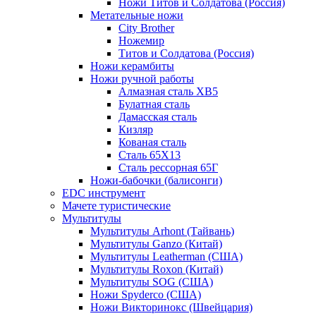
Ножи Титов и Солдатова (Россия)
Метательные ножи
City Brother
Ножемир
Титов и Солдатова (Россия)
Ножи керамбиты
Ножи ручной работы
Алмазная сталь ХВ5
Булатная сталь
Дамасская сталь
Кизляр
Кованая сталь
Сталь 65Х13
Сталь рессорная 65Г
Ножи-бабочки (балисонги)
EDC инструмент
Мачете туристические
Мультитулы
Мультитулы Arhont (Тайвань)
Мультитулы Ganzo (Китай)
Мультитулы Leatherman (США)
Мультитулы Roxon (Китай)
Мультитулы SOG (США)
Ножи Spyderco (США)
Ножи Викторинокс (Швейцария)