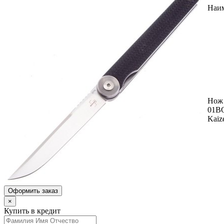
Наи
Нож 
01B
Kaiz
Оформить заказ
×
Купить в кредит