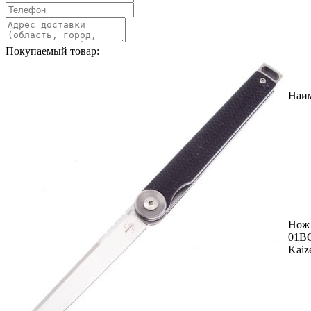
Покупаемый товар:
Наи
Нож 
01B
Kaiz