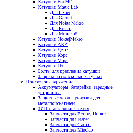
Катушки FoxMD
Катушки Magic Lab
Для Fisher
Для Garrett
Для Nokta|Makro
Для Квэст
Для Минелаб
Катушки Nokta|Makro
Катушки АКА
Катушки Детеч
Катушки Корс
Катушки Марс
Катушки Нэл
Болты для крепления катушки
Защиты на поисковые катушки
Поисковое снаряжение
Аккумуляторы, батарейки, зарядные
устройства
Защитные чехлы, рюкзаки для
металлоискателей
ЗИП к металлоискателям
Запчасти для Bounty Hunter
Запчасти для Fisher
Запчасти для Garrett
Запчасти для Minelab