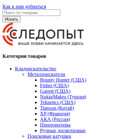
Как к нам добраться
Искать
Категории товаров
Кладоискательство
Металлоискатели
Bounty Hunter (США)
Fisher (США)
Garrett (США)
Nokta|Makro (Турция)
Teknetics (США)
Tianxun (Китай)
XP (Франция)
АКА (Россия)
Пинпоинтеры
Ручные досмотровые
Поисковые катушки