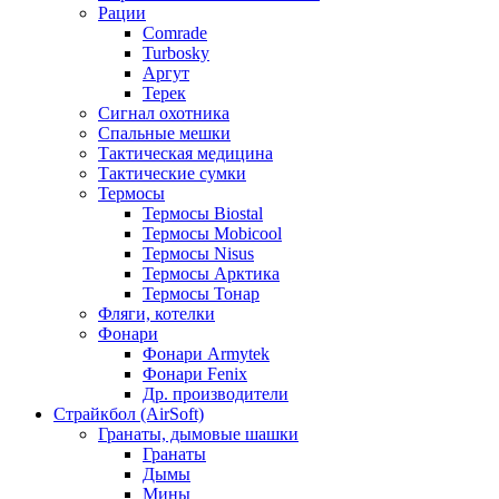
Рации
Comrade
Turbosky
Аргут
Терек
Сигнал охотника
Спальные мешки
Тактическая медицина
Тактические сумки
Термосы
Термосы Biostal
Термосы Mobicool
Термосы Nisus
Термосы Арктика
Термосы Тонар
Фляги, котелки
Фонари
Фонари Armytek
Фонари Fenix
Др. производители
Страйкбол (AirSoft)
Гранаты, дымовые шашки
Гранаты
Дымы
Мины