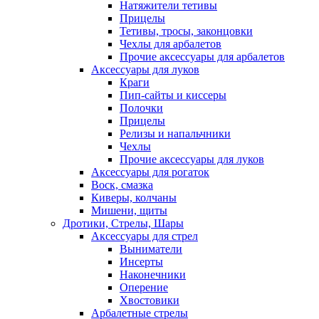
Натяжители тетивы
Прицелы
Тетивы, тросы, законцовки
Чехлы для арбалетов
Прочие аксессуары для арбалетов
Аксессуары для луков
Краги
Пип-сайты и киссеры
Полочки
Прицелы
Релизы и напальчники
Чехлы
Прочие аксессуары для луков
Аксессуары для рогаток
Воск, смазка
Киверы, колчаны
Мишени, щиты
Дротики, Стрелы, Шары
Аксессуары для стрел
Выниматели
Инсерты
Наконечники
Оперение
Хвостовики
Арбалетные стрелы