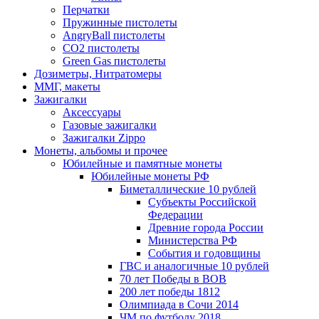
Перчатки
Пружинные пистолеты
AngryBall пистолеты
CO2 пистолеты
Green Gas пистолеты
Дозиметры, Нитратомеры
ММГ, макеты
Зажигалки
Аксессуары
Газовые зажигалки
Зажигалки Zippo
Монеты, альбомы и прочее
Юбилейные и памятные монеты
Юбилейные монеты РФ
Биметаллические 10 рублей
Субъекты Российской
Федерации
Древние города России
Министерства РФ
События и годовщины
ГВС и аналогичные 10 рублей
70 лет Победы в ВОВ
200 лет победы 1812
Олимпиада в Сочи 2014
ЧМ по футболу 2018