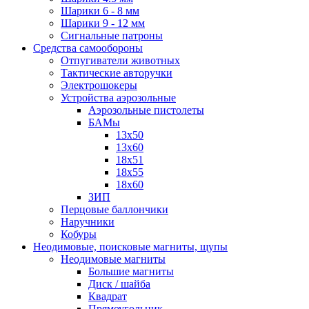
Шарики 6 - 8 мм
Шарики 9 - 12 мм
Сигнальные патроны
Средства самообороны
Отпугиватели животных
Тактические авторучки
Электрошокеры
Устройства аэрозольные
Аэрозольные пистолеты
БАМы
13х50
13х60
18х51
18х55
18х60
ЗИП
Перцовые баллончики
Наручники
Кобуры
Неодимовые, поисковые магниты, щупы
Неодимовые магниты
Большие магниты
Диск / шайба
Квадрат
Прямоугольник