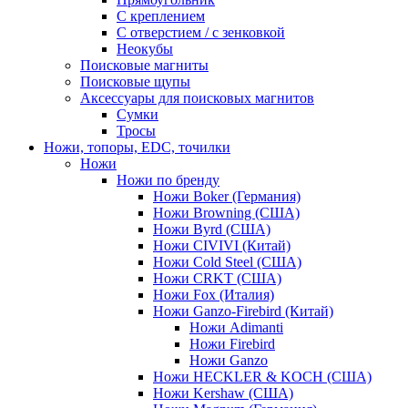
С креплением
С отверстием / с зенковкой
Неокубы
Поисковые магниты
Поисковые щупы
Аксессуары для поисковых магнитов
Сумки
Тросы
Ножи, топоры, EDC, точилки
Ножи
Ножи по бренду
Ножи Boker (Германия)
Ножи Browning (США)
Ножи Byrd (США)
Ножи CIVIVI (Китай)
Ножи Cold Steel (США)
Ножи CRKT (США)
Ножи Fox (Италия)
Ножи Ganzo-Firebird (Китай)
Ножи Adimanti
Ножи Firebird
Ножи Ganzo
Ножи HECKLER & KOCH (США)
Ножи Kershaw (США)