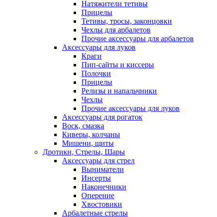
Натяжители тетивы
Прицелы
Тетивы, тросы, законцовки
Чехлы для арбалетов
Прочие аксессуары для арбалетов
Аксессуары для луков
Краги
Пип-сайты и киссеры
Полочки
Прицелы
Релизы и напальчники
Чехлы
Прочие аксессуары для луков
Аксессуары для рогаток
Воск, смазка
Киверы, колчаны
Мишени, щиты
Дротики, Стрелы, Шары
Аксессуары для стрел
Выниматели
Инсерты
Наконечники
Оперение
Хвостовики
Арбалетные стрелы