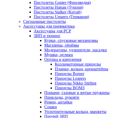
Пистолеты Gunter (Финляндия)
Пистолеты Hatsan (Турция)
Пистолеты Stalker (Китай)
Пистолеты Umarex (Германия)
Сигнальные пистолеты
Аксессуары для пневматики
Аксессуары для PCP
ЗИП и тюнинг
Курки, спусковые механизмы
Магазины, обоймы
Модераторы, удлинители, насадки
Мушки, целики
Оптика и крепления
Коллиматорные прицелы
Планки, кольца, кронштейны
Прицелы Borner
Прицелы Leapers
Прицелы Nikko Stirling
Прицелы ВОМЗ
Поршни, газовые и витые пружины
Приклады, рукояти
Ремни, антабки
Сошки
Уплотнительные кольца, манжеты
Прочий ЗИП