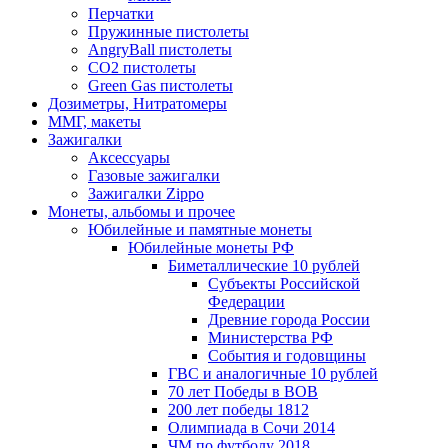
Перчатки
Пружинные пистолеты
AngryBall пистолеты
CO2 пистолеты
Green Gas пистолеты
Дозиметры, Нитратомеры
ММГ, макеты
Зажигалки
Аксессуары
Газовые зажигалки
Зажигалки Zippo
Монеты, альбомы и прочее
Юбилейные и памятные монеты
Юбилейные монеты РФ
Биметаллические 10 рублей
Субъекты Российской
Федерации
Древние города России
Министерства РФ
События и годовщины
ГВС и аналогичные 10 рублей
70 лет Победы в ВОВ
200 лет победы 1812
Олимпиада в Сочи 2014
ЧМ по футболу 2018