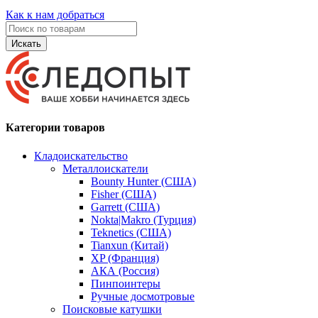
Как к нам добраться
Искать
Категории товаров
Кладоискательство
Металлоискатели
Bounty Hunter (США)
Fisher (США)
Garrett (США)
Nokta|Makro (Турция)
Teknetics (США)
Tianxun (Китай)
XP (Франция)
АКА (Россия)
Пинпоинтеры
Ручные досмотровые
Поисковые катушки