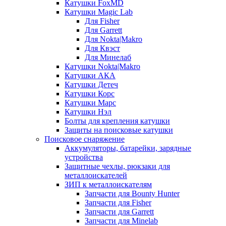
Катушки FoxMD
Катушки Magic Lab
Для Fisher
Для Garrett
Для Nokta|Makro
Для Квэст
Для Минелаб
Катушки Nokta|Makro
Катушки АКА
Катушки Детеч
Катушки Корс
Катушки Марс
Катушки Нэл
Болты для крепления катушки
Защиты на поисковые катушки
Поисковое снаряжение
Аккумуляторы, батарейки, зарядные
устройства
Защитные чехлы, рюкзаки для
металлоискателей
ЗИП к металлоискателям
Запчасти для Bounty Hunter
Запчасти для Fisher
Запчасти для Garrett
Запчасти для Minelab