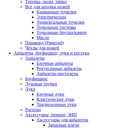
Топоры, пилы, тяпки
Всё для заточки ножей
Карманные точилки
Электрические
Универсальные точилки
Точильные системы
Точильные бруски/камни
Масло
Паракорд (Paracord)
Чехлы для ножей
Арбалеты, боуфишинг, луки и рогатки
Арбалеты
Блочные арбалеты
Рекурсивные арбалеты
Арбалеты-пистолеты
Боуфишинг
Духовые трубки
Луки
Блочные луки
Классические луки
Традиционные луки
Рогатки
Аксессуары, тюнинг, ЗИП
Аксессуары для арбалетов
Запасные плечи