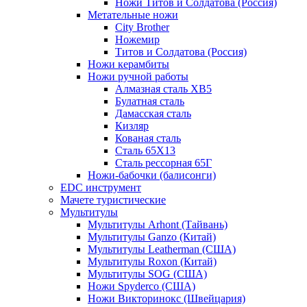
Ножи Титов и Солдатова (Россия)
Метательные ножи
City Brother
Ножемир
Титов и Солдатова (Россия)
Ножи керамбиты
Ножи ручной работы
Алмазная сталь ХВ5
Булатная сталь
Дамасская сталь
Кизляр
Кованая сталь
Сталь 65Х13
Сталь рессорная 65Г
Ножи-бабочки (балисонги)
EDC инструмент
Мачете туристические
Мультитулы
Мультитулы Arhont (Тайвань)
Мультитулы Ganzo (Китай)
Мультитулы Leatherman (США)
Мультитулы Roxon (Китай)
Мультитулы SOG (США)
Ножи Spyderco (США)
Ножи Викторинокс (Швейцария)