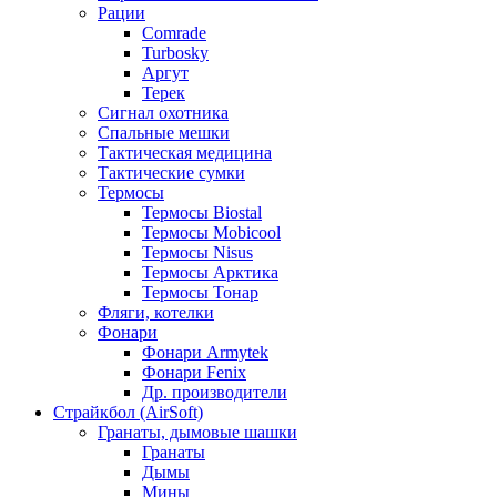
Рации
Comrade
Turbosky
Аргут
Терек
Сигнал охотника
Спальные мешки
Тактическая медицина
Тактические сумки
Термосы
Термосы Biostal
Термосы Mobicool
Термосы Nisus
Термосы Арктика
Термосы Тонар
Фляги, котелки
Фонари
Фонари Armytek
Фонари Fenix
Др. производители
Страйкбол (AirSoft)
Гранаты, дымовые шашки
Гранаты
Дымы
Мины