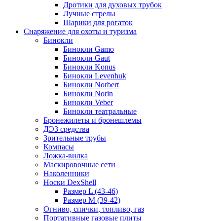
Дротики для духовых трубок
Лучные стрелы
Шарики для рогаток
Снаряжение для охоты и туризма
Бинокли
Бинокли Gamo
Бинокли Gaut
Бинокли Konus
Бинокли Levenhuk
Бинокли Norbert
Бинокли Norin
Бинокли Veber
Бинокли театральные
Бронежилеты и бронешлемы
ДЭЗ средства
Зрительные трубы
Компасы
Ложка-вилка
Маскировочные сети
Наколенники
Носки DexShell
Размер L (43-46)
Размер M (39-42)
Огниво, спички, топливо, газ
Портативные газовые плиты