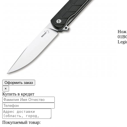
Нож 
01B
Legi
Оформить заказ
×
Купить в кредит
Покупаемый товар: