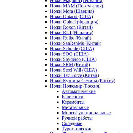
Ножи Magnum (Германия)
Ножи MAM (Португалия)
Ножи Mora (Швеция)
Ножи Ontario (США)
Ножи Opinel (Франция)
Ножи Roxon (Китай)
Ножи RUI (Испания)
Ножи Ruike (Китай)
Ножи SanRenMu (Китай)
Ножи Schrade (США)
Ножи SOG (США)
Ножи Spyderco (США)
Ножи SRM (Китай)
Ножи Steel Will (США)
Ножи Tac-Force (Китай)
Ножи Кузница Семина (Россия)
Ножи Ножемир (Россия)
Автоматические
Балисонги
Керамбиты
Метательные
Многофункциональные
Ручной работы
Складные
Туристические