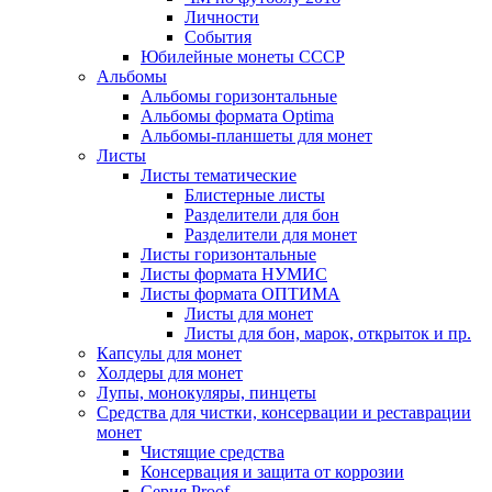
Личности
События
Юбилейные монеты СССР
Альбомы
Альбомы горизонтальные
Альбомы формата Optima
Альбомы-планшеты для монет
Листы
Листы тематические
Блистерные листы
Разделители для бон
Разделители для монет
Листы горизонтальные
Листы формата НУМИС
Листы формата ОПТИМА
Листы для монет
Листы для бон, марок, открыток и пр.
Капсулы для монет
Холдеры для монет
Лупы, монокуляры, пинцеты
Средства для чистки, консервации и реставрации
монет
Чистящие средства
Консервация и защита от коррозии
Серия Proof