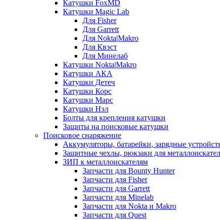
Катушки FoxMD
Катушки Magic Lab
Для Fisher
Для Garrett
Для Nokta|Makro
Для Квэст
Для Минелаб
Катушки Nokta|Makro
Катушки АКА
Катушки Детеч
Катушки Корс
Катушки Марс
Катушки Нэл
Болты для крепления катушки
Защиты на поисковые катушки
Поисковое снаряжение
Аккумуляторы, батарейки, зарядные устройст
Защитные чехлы, рюкзаки для металлоискате
ЗИП к металлоискателям
Запчасти для Bounty Hunter
Запчасти для Fisher
Запчасти для Garrett
Запчасти для Minelab
Запчасти для Nokta и Makro
Запчасти для Quest