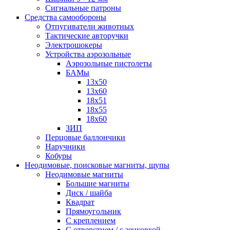
Сигнальные патроны
Средства самообороны
Отпугиватели животных
Тактические авторучки
Электрошокеры
Устройства аэрозольные
Аэрозольные пистолеты
БАМы
13х50
13х60
18х51
18х55
18х60
ЗИП
Перцовые баллончики
Наручники
Кобуры
Неодимовые, поисковые магниты, щупы
Неодимовые магниты
Большие магниты
Диск / шайба
Квадрат
Прямоугольник
С креплением
С отверстием / с зенковкой