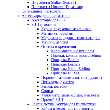
Пистолеты Stalker (Китай)
Пистолеты Umarex (Германия)
Сигнальные пистолеты
Аксессуары для пневматики
Аксессуары для PCP
ЗИП и тюнинг
Курки, спусковые механизмы
Магазины, обоймы
Модераторы, удлинители, насадки
Мушки, целики
Оптика и крепления
Коллиматорные прицелы
Планки, кольца, кронштейны
Прицелы Borner
Прицелы Leapers
Прицелы Nikko Stirling
Прицелы ВОМЗ
Поршни, газовые и витые пружины
Приклады, рукояти
Ремни, антабки
Сошки
Уплотнительные кольца, манжеты
Прочий ЗИП
Кейсы, чехлы, кобуры для пневматики
Кейсы и чехлы для пистолетов