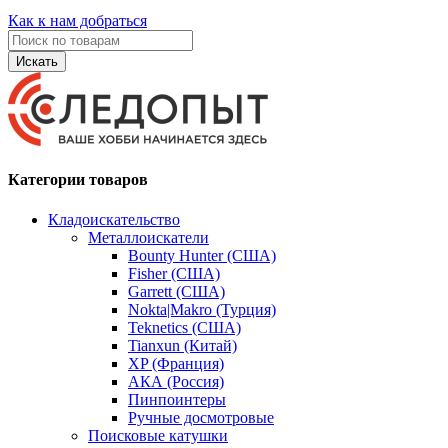
Как к нам добраться
Искать
Категории товаров
Кладоискательство
Металлоискатели
Bounty Hunter (США)
Fisher (США)
Garrett (США)
Nokta|Makro (Турция)
Teknetics (США)
Tianxun (Китай)
XP (Франция)
АКА (Россия)
Пинпоинтеры
Ручные досмотровые
Поисковые катушки