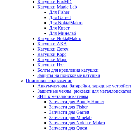
Катушки FoxMD
Катушки Magic Lab
Для Fisher
Для Garrett
Для Nokta|Makro
Для Квэст
Для Минелаб
Катушки Nokta|Makro
Катушки АКА
Катушки Детеч
Катушки Корс
Катушки Марс
Катушки Нэл
Болты для крепления катушки
Защиты на поисковые катушки
Поисковое снаряжение
Аккумуляторы, батарейки, зарядные устройст
Защитные чехлы, рюкзаки для металлоискате
ЗИП к металлоискателям
Запчасти для Bounty Hunter
Запчасти для Fisher
Запчасти для Garrett
Запчасти для Minelab
Запчасти для Nokta и Makro
Запчасти для Quest