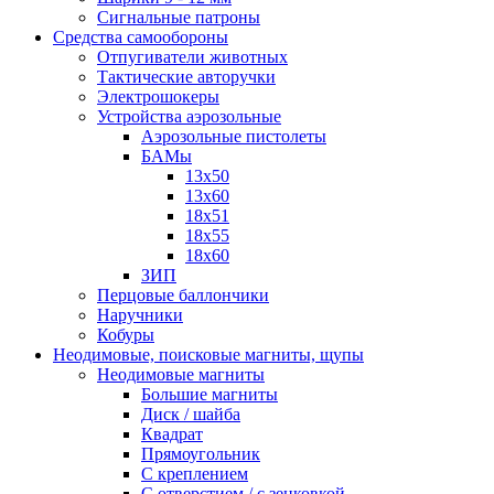
Сигнальные патроны
Средства самообороны
Отпугиватели животных
Тактические авторучки
Электрошокеры
Устройства аэрозольные
Аэрозольные пистолеты
БАМы
13х50
13х60
18х51
18х55
18х60
ЗИП
Перцовые баллончики
Наручники
Кобуры
Неодимовые, поисковые магниты, щупы
Неодимовые магниты
Большие магниты
Диск / шайба
Квадрат
Прямоугольник
С креплением
С отверстием / с зенковкой