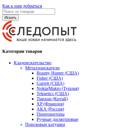
Как к нам добраться
Искать
Категории товаров
Кладоискательство
Металлоискатели
Bounty Hunter (США)
Fisher (США)
Garrett (США)
Nokta|Makro (Турция)
Teknetics (США)
Tianxun (Китай)
XP (Франция)
АКА (Россия)
Пинпоинтеры
Ручные досмотровые
Поисковые катушки