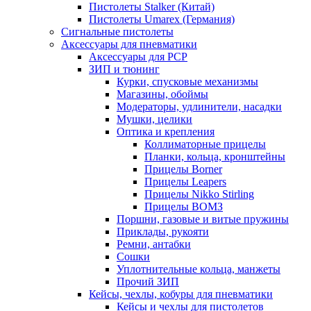
Пистолеты Stalker (Китай)
Пистолеты Umarex (Германия)
Сигнальные пистолеты
Аксессуары для пневматики
Аксессуары для PCP
ЗИП и тюнинг
Курки, спусковые механизмы
Магазины, обоймы
Модераторы, удлинители, насадки
Мушки, целики
Оптика и крепления
Коллиматорные прицелы
Планки, кольца, кронштейны
Прицелы Borner
Прицелы Leapers
Прицелы Nikko Stirling
Прицелы ВОМЗ
Поршни, газовые и витые пружины
Приклады, рукояти
Ремни, антабки
Сошки
Уплотнительные кольца, манжеты
Прочий ЗИП
Кейсы, чехлы, кобуры для пневматики
Кейсы и чехлы для пистолетов