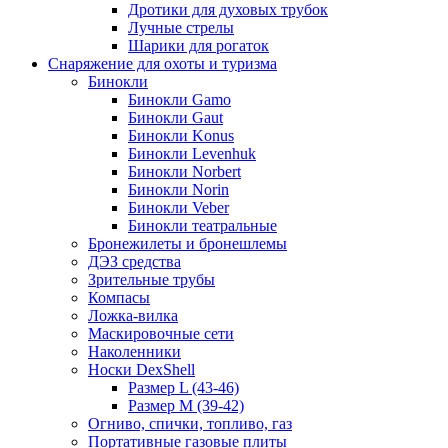
Дротики для духовых трубок
Лучные стрелы
Шарики для рогаток
Снаряжение для охоты и туризма
Бинокли
Бинокли Gamo
Бинокли Gaut
Бинокли Konus
Бинокли Levenhuk
Бинокли Norbert
Бинокли Norin
Бинокли Veber
Бинокли театральные
Бронежилеты и бронешлемы
ДЭЗ средства
Зрительные трубы
Компасы
Ложка-вилка
Маскировочные сети
Наколенники
Носки DexShell
Размер L (43-46)
Размер M (39-42)
Огниво, спички, топливо, газ
Портативные газовые плиты