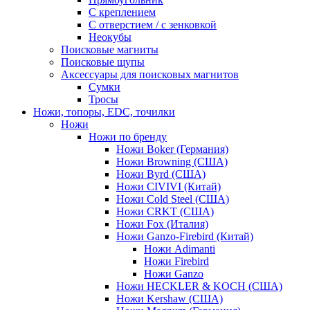
С креплением
С отверстием / с зенковкой
Неокубы
Поисковые магниты
Поисковые щупы
Аксессуары для поисковых магнитов
Сумки
Тросы
Ножи, топоры, EDC, точилки
Ножи
Ножи по бренду
Ножи Boker (Германия)
Ножи Browning (США)
Ножи Byrd (США)
Ножи CIVIVI (Китай)
Ножи Cold Steel (США)
Ножи CRKT (США)
Ножи Fox (Италия)
Ножи Ganzo-Firebird (Китай)
Ножи Adimanti
Ножи Firebird
Ножи Ganzo
Ножи HECKLER & KOCH (США)
Ножи Kershaw (США)