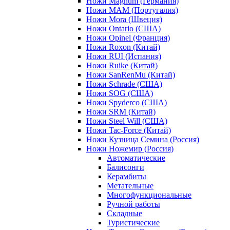
Ножи Magnum (Германия)
Ножи MAM (Португалия)
Ножи Mora (Швеция)
Ножи Ontario (США)
Ножи Opinel (Франция)
Ножи Roxon (Китай)
Ножи RUI (Испания)
Ножи Ruike (Китай)
Ножи SanRenMu (Китай)
Ножи Schrade (США)
Ножи SOG (США)
Ножи Spyderco (США)
Ножи SRM (Китай)
Ножи Steel Will (США)
Ножи Tac-Force (Китай)
Ножи Кузница Семина (Россия)
Ножи Ножемир (Россия)
Автоматические
Балисонги
Керамбиты
Метательные
Многофункциональные
Ручной работы
Складные
Туристические