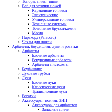
Топоры, пилы, тяпки
Всё для заточки ножей
Карманные точилки
Электрические
Универсальные точилки
Точильные системы
Точильные бруски/камни
Масло
Паракорд (Paracord)
Чехлы для ножей
Арбалеты, боуфишинг, луки и рогатки
Арбалеты
Блочные арбалеты
Рекурсивные арбалеты
Арбалеты-пистолеты
Боуфишинг
Духовые трубки
Луки
Блочные луки
Классические луки
Традиционные луки
Рогатки
Аксессуары, тюнинг, ЗИП
Аксессуары для арбалетов
Запасные плечи