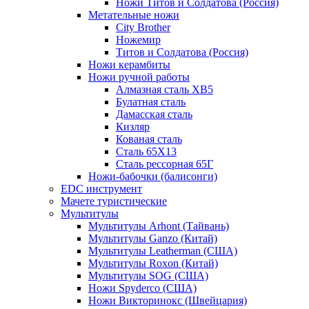
Ножи Титов и Солдатова (Россия)
Метательные ножи
City Brother
Ножемир
Титов и Солдатова (Россия)
Ножи керамбиты
Ножи ручной работы
Алмазная сталь ХВ5
Булатная сталь
Дамасская сталь
Кизляр
Кованая сталь
Сталь 65Х13
Сталь рессорная 65Г
Ножи-бабочки (балисонги)
EDC инструмент
Мачете туристические
Мультитулы
Мультитулы Arhont (Тайвань)
Мультитулы Ganzo (Китай)
Мультитулы Leatherman (США)
Мультитулы Roxon (Китай)
Мультитулы SOG (США)
Ножи Spyderco (США)
Ножи Викторинокс (Швейцария)