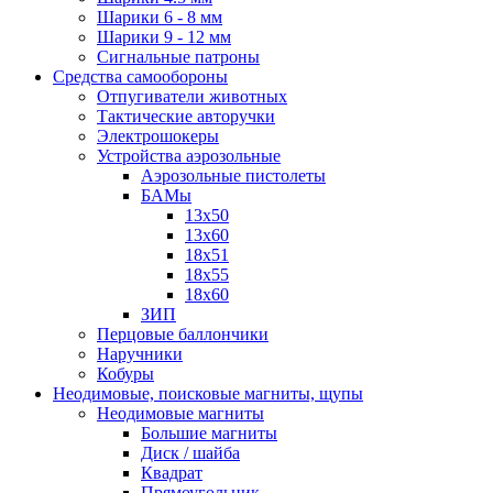
Шарики 6 - 8 мм
Шарики 9 - 12 мм
Сигнальные патроны
Средства самообороны
Отпугиватели животных
Тактические авторучки
Электрошокеры
Устройства аэрозольные
Аэрозольные пистолеты
БАМы
13х50
13х60
18х51
18х55
18х60
ЗИП
Перцовые баллончики
Наручники
Кобуры
Неодимовые, поисковые магниты, щупы
Неодимовые магниты
Большие магниты
Диск / шайба
Квадрат
Прямоугольник