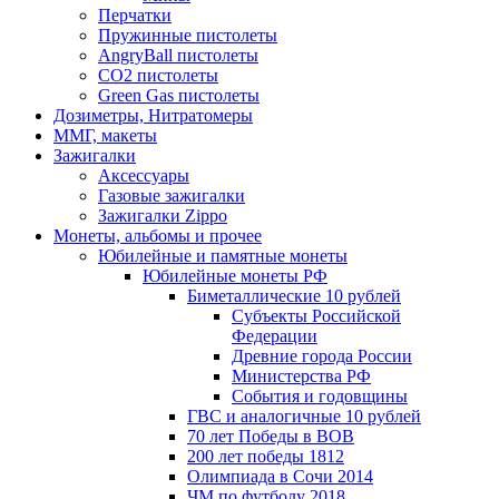
Перчатки
Пружинные пистолеты
AngryBall пистолеты
CO2 пистолеты
Green Gas пистолеты
Дозиметры, Нитратомеры
ММГ, макеты
Зажигалки
Аксессуары
Газовые зажигалки
Зажигалки Zippo
Монеты, альбомы и прочее
Юбилейные и памятные монеты
Юбилейные монеты РФ
Биметаллические 10 рублей
Субъекты Российской
Федерации
Древние города России
Министерства РФ
События и годовщины
ГВС и аналогичные 10 рублей
70 лет Победы в ВОВ
200 лет победы 1812
Олимпиада в Сочи 2014
ЧМ по футболу 2018