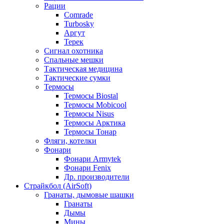
Рации
Comrade
Turbosky
Аргут
Терек
Сигнал охотника
Спальные мешки
Тактическая медицина
Тактические сумки
Термосы
Термосы Biostal
Термосы Mobicool
Термосы Nisus
Термосы Арктика
Термосы Тонар
Фляги, котелки
Фонари
Фонари Armytek
Фонари Fenix
Др. производители
Страйкбол (AirSoft)
Гранаты, дымовые шашки
Гранаты
Дымы
Мины