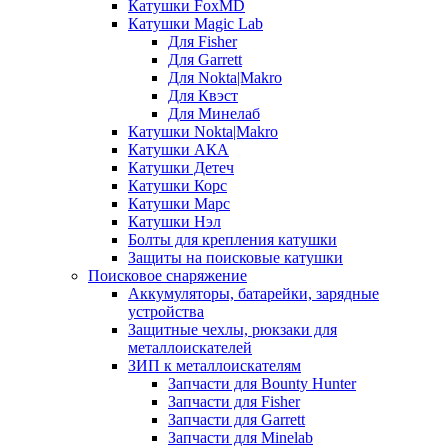
Катушки FoxMD
Катушки Magic Lab
Для Fisher
Для Garrett
Для Nokta|Makro
Для Квэст
Для Минелаб
Катушки Nokta|Makro
Катушки АКА
Катушки Детеч
Катушки Корс
Катушки Марс
Катушки Нэл
Болты для крепления катушки
Защиты на поисковые катушки
Поисковое снаряжение
Аккумуляторы, батарейки, зарядные
устройства
Защитные чехлы, рюкзаки для
металлоискателей
ЗИП к металлоискателям
Запчасти для Bounty Hunter
Запчасти для Fisher
Запчасти для Garrett
Запчасти для Minelab