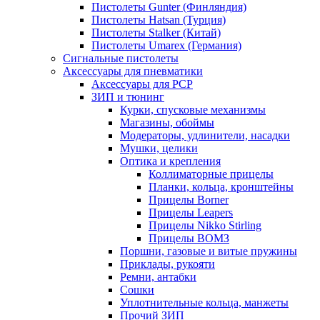
Пистолеты Gunter (Финляндия)
Пистолеты Hatsan (Турция)
Пистолеты Stalker (Китай)
Пистолеты Umarex (Германия)
Сигнальные пистолеты
Аксессуары для пневматики
Аксессуары для PCP
ЗИП и тюнинг
Курки, спусковые механизмы
Магазины, обоймы
Модераторы, удлинители, насадки
Мушки, целики
Оптика и крепления
Коллиматорные прицелы
Планки, кольца, кронштейны
Прицелы Borner
Прицелы Leapers
Прицелы Nikko Stirling
Прицелы ВОМЗ
Поршни, газовые и витые пружины
Приклады, рукояти
Ремни, антабки
Сошки
Уплотнительные кольца, манжеты
Прочий ЗИП