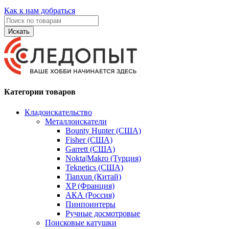
Как к нам добраться
Искать
Категории товаров
Кладоискательство
Металлоискатели
Bounty Hunter (США)
Fisher (США)
Garrett (США)
Nokta|Makro (Турция)
Teknetics (США)
Tianxun (Китай)
XP (Франция)
АКА (Россия)
Пинпоинтеры
Ручные досмотровые
Поисковые катушки