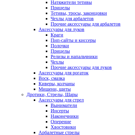
Натяжители тетивы
Прицелы
Тетивы, тросы, законцовки
Чехлы для арбалетов
Прочие аксессуары для арбалетов
Аксессуары для луков
Краги
Пип-сайты и киссеры
Полочки
Прицелы
Релизы и напальчники
Чехлы
Прочие аксессуары для луков
Аксессуары для рогаток
Воск, смазка
Киверы, колчаны
Мишени, щиты
Дротики, Стрелы, Шары
Аксессуары для стрел
Выниматели
Инсерты
Наконечники
Оперение
Хвостовики
Арбалетные стрелы