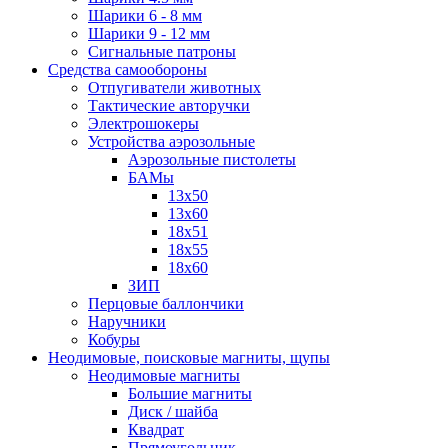
Шарики 6 - 8 мм
Шарики 9 - 12 мм
Сигнальные патроны
Средства самообороны
Отпугиватели животных
Тактические авторучки
Электрошокеры
Устройства аэрозольные
Аэрозольные пистолеты
БАМы
13х50
13х60
18х51
18х55
18х60
ЗИП
Перцовые баллончики
Наручники
Кобуры
Неодимовые, поисковые магниты, щупы
Неодимовые магниты
Большие магниты
Диск / шайба
Квадрат
Прямоугольник