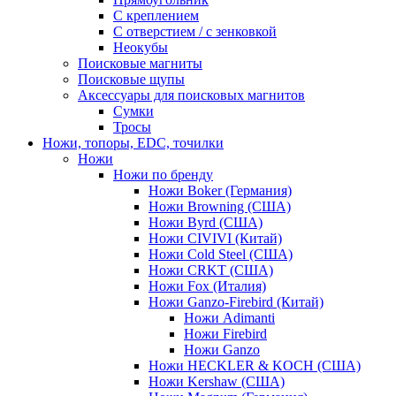
С креплением
С отверстием / с зенковкой
Неокубы
Поисковые магниты
Поисковые щупы
Аксессуары для поисковых магнитов
Сумки
Тросы
Ножи, топоры, EDC, точилки
Ножи
Ножи по бренду
Ножи Boker (Германия)
Ножи Browning (США)
Ножи Byrd (США)
Ножи CIVIVI (Китай)
Ножи Cold Steel (США)
Ножи CRKT (США)
Ножи Fox (Италия)
Ножи Ganzo-Firebird (Китай)
Ножи Adimanti
Ножи Firebird
Ножи Ganzo
Ножи HECKLER & KOCH (США)
Ножи Kershaw (США)