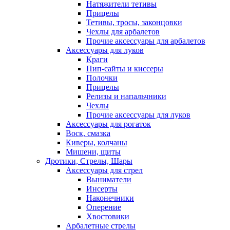
Натяжители тетивы
Прицелы
Тетивы, тросы, законцовки
Чехлы для арбалетов
Прочие аксессуары для арбалетов
Аксессуары для луков
Краги
Пип-сайты и киссеры
Полочки
Прицелы
Релизы и напальчники
Чехлы
Прочие аксессуары для луков
Аксессуары для рогаток
Воск, смазка
Киверы, колчаны
Мишени, щиты
Дротики, Стрелы, Шары
Аксессуары для стрел
Выниматели
Инсерты
Наконечники
Оперение
Хвостовики
Арбалетные стрелы