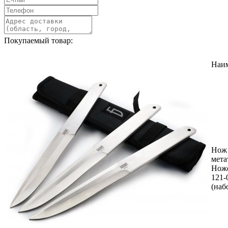
Покупаемый товар:
Наи
Нож
мета
Нож
121-
(наб