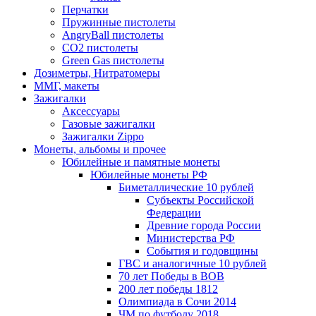
Перчатки
Пружинные пистолеты
AngryBall пистолеты
CO2 пистолеты
Green Gas пистолеты
Дозиметры, Нитратомеры
ММГ, макеты
Зажигалки
Аксессуары
Газовые зажигалки
Зажигалки Zippo
Монеты, альбомы и прочее
Юбилейные и памятные монеты
Юбилейные монеты РФ
Биметаллические 10 рублей
Субъекты Российской
Федерации
Древние города России
Министерства РФ
События и годовщины
ГВС и аналогичные 10 рублей
70 лет Победы в ВОВ
200 лет победы 1812
Олимпиада в Сочи 2014
ЧМ по футболу 2018