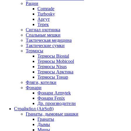
Рации
Comrade
Turbosky
Аргут
Терек
Сигнал охотника
Спальные мешки
Тактическая медицина
Тактические сумки
Термосы
Термосы Biostal
Термосы Mobicool
Термосы Nisus
Термосы Арктика
Термосы Тонар
Фляги, котелки
Фонари
Фонари Armytek
Фонари Fenix
Др. производители
Страйкбол (AirSoft)
Гранаты, дымовые шашки
Гранаты
Дымы
Мины