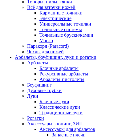
Топоры, пилы, тяпки
Всё для заточки ножей
Карманные точилки
Электрические
Универсальные точилки
Точильные системы
Точильные бруски/камни
Масло
Паракорд (Paracord)
Чехлы для ножей
Арбалеты, боуфишинг, луки и рогатки
Арбалеты
Блочные арбалеты
Рекурсивные арбалеты
Арбалеты-пистолеты
Боуфишинг
Духовые трубки
Луки
Блочные луки
Классические луки
Традиционные луки
Рогатки
Аксессуары, тюнинг, ЗИП
Аксессуары для арбалетов
Запасные плечи