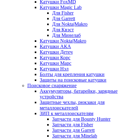
Катушки FoxMD
Катушки Magic Lab
Для Fisher
Для Garrett
Для Nokta|Makro
Для Квэст
Для Минелаб
Катушки Nokta|Makro
Катушки АКА
Катушки Детеч
Катушки Корс
Катушки Марс
Катушки Нэл
Болты для крепления катушки
Защиты на поисковые катушки
Поисковое снаряжение
Аккумуляторы, батарейки, зарядные
устройства
Защитные чехлы, рюкзаки для
металлоискателей
ЗИП к металлоискателям
Запчасти для Bounty Hunter
Запчасти для Fisher
Запчасти для Garrett
Запчасти для Minelab