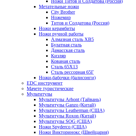
Ножи Титов и Солдатова (Россия)
Метательные ножи
City Brother
Ножемир
Титов и Солдатова (Россия)
Ножи керамбиты
Ножи ручной работы
Алмазная сталь ХВ5
Булатная сталь
Дамасская сталь
Кизляр
Кованая сталь
Сталь 65Х13
Сталь рессорная 65Г
Ножи-бабочки (балисонги)
EDC инструмент
Мачете туристические
Мультитулы
Мультитулы Arhont (Тайвань)
Мультитулы Ganzo (Китай)
Мультитулы Leatherman (США)
Мультитулы Roxon (Китай)
Мультитулы SOG (США)
Ножи Spyderco (США)
Ножи Викторинокс (Швейцария)