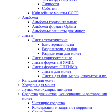
Личности
События
Юбилейные монеты СССР
Альбомы
Альбомы горизонтальные
Альбомы формата Optima
Альбомы-планшеты для монет
Листы
Листы тематические
Блистерные листы
Разделители для бон
Разделители для монет
Листы горизонтальные
Листы формата НУМИС
Листы формата ОПТИМА
Листы для монет
Листы для бон, марок, открыток и пр.
Капсулы для монет
Холдеры для монет
Лупы, монокуляры, пинцеты
Средства для чистки, консервации и реставрации
монет
Чистящие средства
Консервация и защита от коррозии
Серия Proof