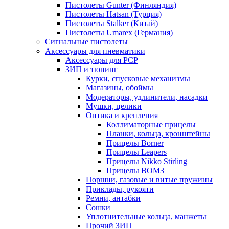
Пистолеты Gunter (Финляндия)
Пистолеты Hatsan (Турция)
Пистолеты Stalker (Китай)
Пистолеты Umarex (Германия)
Сигнальные пистолеты
Аксессуары для пневматики
Аксессуары для PCP
ЗИП и тюнинг
Курки, спусковые механизмы
Магазины, обоймы
Модераторы, удлинители, насадки
Мушки, целики
Оптика и крепления
Коллиматорные прицелы
Планки, кольца, кронштейны
Прицелы Borner
Прицелы Leapers
Прицелы Nikko Stirling
Прицелы ВОМЗ
Поршни, газовые и витые пружины
Приклады, рукояти
Ремни, антабки
Сошки
Уплотнительные кольца, манжеты
Прочий ЗИП