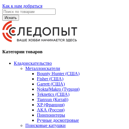
Как к нам добраться
Искать
Категории товаров
Кладоискательство
Металлоискатели
Bounty Hunter (США)
Fisher (США)
Garrett (США)
Nokta|Makro (Турция)
Teknetics (США)
Tianxun (Китай)
XP (Франция)
АКА (Россия)
Пинпоинтеры
Ручные досмотровые
Поисковые катушки