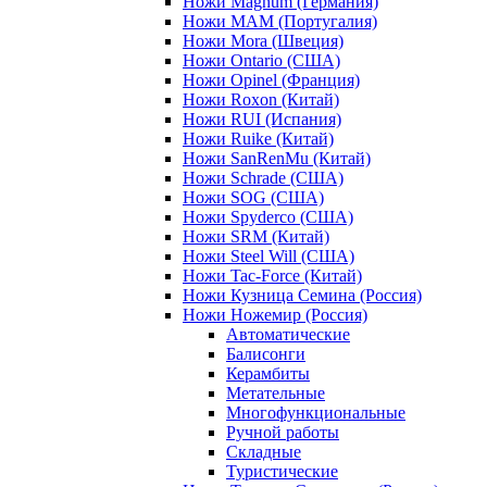
Ножи Magnum (Германия)
Ножи MAM (Португалия)
Ножи Mora (Швеция)
Ножи Ontario (США)
Ножи Opinel (Франция)
Ножи Roxon (Китай)
Ножи RUI (Испания)
Ножи Ruike (Китай)
Ножи SanRenMu (Китай)
Ножи Schrade (США)
Ножи SOG (США)
Ножи Spyderco (США)
Ножи SRM (Китай)
Ножи Steel Will (США)
Ножи Tac-Force (Китай)
Ножи Кузница Семина (Россия)
Ножи Ножемир (Россия)
Автоматические
Балисонги
Керамбиты
Метательные
Многофункциональные
Ручной работы
Складные
Туристические