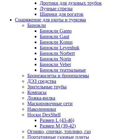
Дротики для духовых трубок
Лучные стрелы
Шарики для рогаток
Снаряжение для охоты и туризма
Бинокли
Бинокли Gamo
Бинокли Gaut
Бинокли Konus
Бинокли Levenhuk
Бинокли Norbert
Бинокли Norin
Бинокли Veber
Бинокли театральные
Бронежилеты и бронешлемы
ДЭЗ средства
Зрительные трубы
Компасы
Ложка-вилка
Маскировочные сети
Наколенники
Носки DexShell
Размер L (43-46)
Размер M (39-42)
Огниво, спички, топливо, газ
Портативные газовые плиты