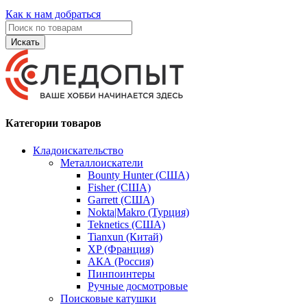
Как к нам добраться
Искать
Категории товаров
Кладоискательство
Металлоискатели
Bounty Hunter (США)
Fisher (США)
Garrett (США)
Nokta|Makro (Турция)
Teknetics (США)
Tianxun (Китай)
XP (Франция)
АКА (Россия)
Пинпоинтеры
Ручные досмотровые
Поисковые катушки