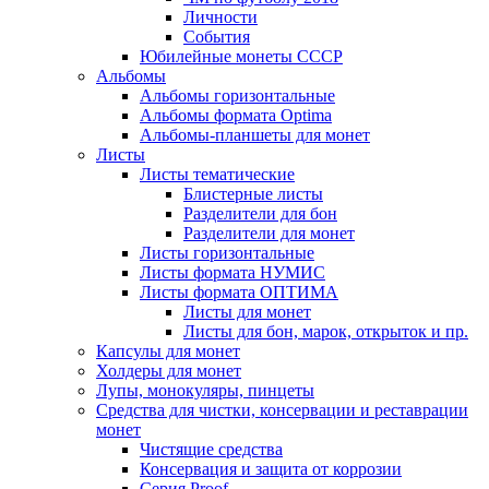
Личности
События
Юбилейные монеты СССР
Альбомы
Альбомы горизонтальные
Альбомы формата Optima
Альбомы-планшеты для монет
Листы
Листы тематические
Блистерные листы
Разделители для бон
Разделители для монет
Листы горизонтальные
Листы формата НУМИС
Листы формата ОПТИМА
Листы для монет
Листы для бон, марок, открыток и пр.
Капсулы для монет
Холдеры для монет
Лупы, монокуляры, пинцеты
Средства для чистки, консервации и реставрации
монет
Чистящие средства
Консервация и защита от коррозии
Серия Proof