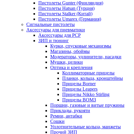
Пистолеты Gunter (Финляндия)
Пистолеты Hatsan (Турция)
Пистолеты Stalker (Китай)
Пистолеты Umarex (Германия)
Сигнальные пистолеты
Аксессуары для пневматики
Аксессуары для PCP
ЗИП и тюнинг
Курки, спусковые механизмы
Магазины, обоймы
Модераторы, удлинители, насадки
Мушки, целики
Оптика и крепления
Коллиматорные прицелы
Планки, кольца, кронштейны
Прицелы Borner
Прицелы Leapers
Прицелы Nikko Stirling
Прицелы ВОМЗ
Поршни, газовые и витые пружины
Приклады, рукояти
Ремни, антабки
Сошки
Уплотнительные кольца, манжеты
Прочий ЗИП