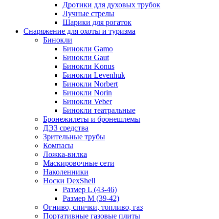
Дротики для духовых трубок
Лучные стрелы
Шарики для рогаток
Снаряжение для охоты и туризма
Бинокли
Бинокли Gamo
Бинокли Gaut
Бинокли Konus
Бинокли Levenhuk
Бинокли Norbert
Бинокли Norin
Бинокли Veber
Бинокли театральные
Бронежилеты и бронешлемы
ДЭЗ средства
Зрительные трубы
Компасы
Ложка-вилка
Маскировочные сети
Наколенники
Носки DexShell
Размер L (43-46)
Размер M (39-42)
Огниво, спички, топливо, газ
Портативные газовые плиты