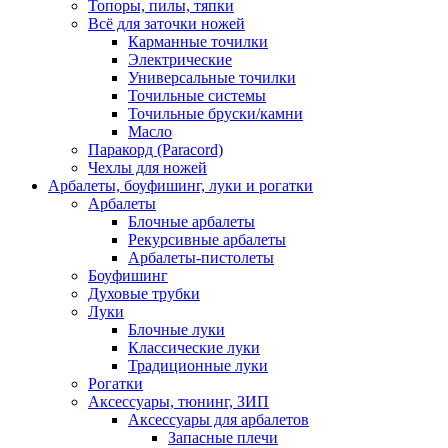
Топоры, пилы, тяпки
Всё для заточки ножей
Карманные точилки
Электрические
Универсальные точилки
Точильные системы
Точильные бруски/камни
Масло
Паракорд (Paracord)
Чехлы для ножей
Арбалеты, боуфишинг, луки и рогатки
Арбалеты
Блочные арбалеты
Рекурсивные арбалеты
Арбалеты-пистолеты
Боуфишинг
Духовые трубки
Луки
Блочные луки
Классические луки
Традиционные луки
Рогатки
Аксессуары, тюнинг, ЗИП
Аксессуары для арбалетов
Запасные плечи