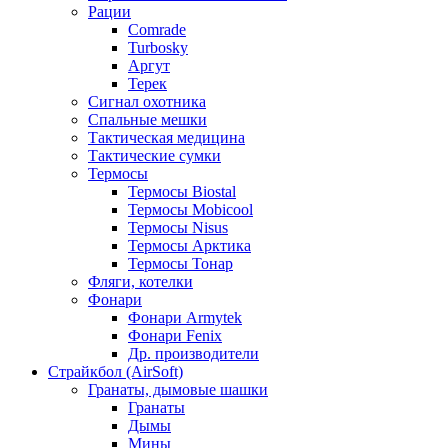
Рации
Comrade
Turbosky
Аргут
Терек
Сигнал охотника
Спальные мешки
Тактическая медицина
Тактические сумки
Термосы
Термосы Biostal
Термосы Mobicool
Термосы Nisus
Термосы Арктика
Термосы Тонар
Фляги, котелки
Фонари
Фонари Armytek
Фонари Fenix
Др. производители
Страйкбол (AirSoft)
Гранаты, дымовые шашки
Гранаты
Дымы
Мины