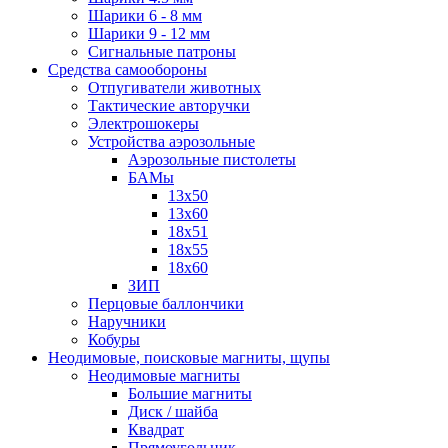
Шарики 6 - 8 мм
Шарики 9 - 12 мм
Сигнальные патроны
Средства самообороны
Отпугиватели животных
Тактические авторучки
Электрошокеры
Устройства аэрозольные
Аэрозольные пистолеты
БАМы
13х50
13х60
18х51
18х55
18х60
ЗИП
Перцовые баллончики
Наручники
Кобуры
Неодимовые, поисковые магниты, щупы
Неодимовые магниты
Большие магниты
Диск / шайба
Квадрат
Прямоугольник