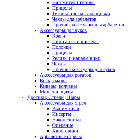
Натяжители тетивы
Прицелы
Тетивы, тросы, законцовки
Чехлы для арбалетов
Прочие аксессуары для арбалетов
Аксессуары для луков
Краги
Пип-сайты и киссеры
Полочки
Прицелы
Релизы и напальчники
Чехлы
Прочие аксессуары для луков
Аксессуары для рогаток
Воск, смазка
Киверы, колчаны
Мишени, щиты
Дротики, Стрелы, Шары
Аксессуары для стрел
Выниматели
Инсерты
Наконечники
Оперение
Хвостовики
Арбалетные стрелы