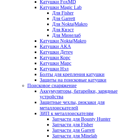
Катушки FoxMD
Катушки Magic Lab
Для Fisher
Для Garrett
Для Nokta|Makro
Для Квэст
Для Минелаб
Катушки Nokta|Makro
Катушки АКА
Катушки Детеч
Катушки Корс
Катушки Марс
Катушки Нэл
Болты для крепления катушки
Защиты на поисковые катушки
Поисковое снаряжение
Аккумуляторы, батарейки, зарядные
устройства
Защитные чехлы, рюкзаки для
металлоискателей
ЗИП к металлоискателям
Запчасти для Bounty Hunter
Запчасти для Fisher
Запчасти для Garrett
Запчасти для Minelab