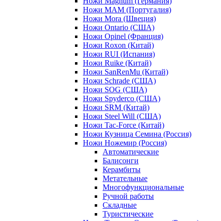
Ножи Magnum (Германия)
Ножи MAM (Португалия)
Ножи Mora (Швеция)
Ножи Ontario (США)
Ножи Opinel (Франция)
Ножи Roxon (Китай)
Ножи RUI (Испания)
Ножи Ruike (Китай)
Ножи SanRenMu (Китай)
Ножи Schrade (США)
Ножи SOG (США)
Ножи Spyderco (США)
Ножи SRM (Китай)
Ножи Steel Will (США)
Ножи Tac-Force (Китай)
Ножи Кузница Семина (Россия)
Ножи Ножемир (Россия)
Автоматические
Балисонги
Керамбиты
Метательные
Многофункциональные
Ручной работы
Складные
Туристические