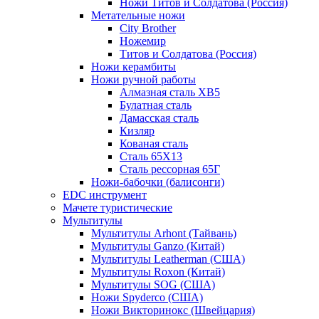
Ножи Титов и Солдатова (Россия)
Метательные ножи
City Brother
Ножемир
Титов и Солдатова (Россия)
Ножи керамбиты
Ножи ручной работы
Алмазная сталь ХВ5
Булатная сталь
Дамасская сталь
Кизляр
Кованая сталь
Сталь 65Х13
Сталь рессорная 65Г
Ножи-бабочки (балисонги)
EDC инструмент
Мачете туристические
Мультитулы
Мультитулы Arhont (Тайвань)
Мультитулы Ganzo (Китай)
Мультитулы Leatherman (США)
Мультитулы Roxon (Китай)
Мультитулы SOG (США)
Ножи Spyderco (США)
Ножи Викторинокс (Швейцария)