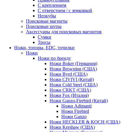
С креплением
С отверстием / с зенковкой
Неокубы
Поисковые магниты
Поисковые щупы
Аксессуары для поисковых магнитов
Сумки
Тросы
Ножи, топоры, EDC, точилки
Ножи
Ножи по бренду
Ножи Boker (Германия)
Ножи Browning (США)
Ножи Byrd (США)
Ножи CIVIVI (Китай)
Ножи Cold Steel (США)
Ножи CRKT (США)
Ножи Fox (Италия)
Ножи Ganzo-Firebird (Китай)
Ножи Adimanti
Ножи Firebird
Ножи Ganzo
Ножи HECKLER & KOCH (США)
Ножи Kershaw (США)