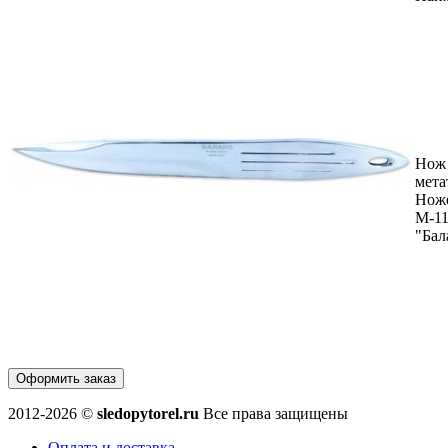
Нож
мета
Нож
М-1
"Бал
Оформить заказ
2012-2026 ©
sledopytorel.ru
Все права защищены
Оплата и доставка