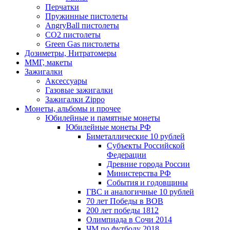
Перчатки
Пружинные пистолеты
AngryBall пистолеты
CO2 пистолеты
Green Gas пистолеты
Дозиметры, Нитратомеры
ММГ, макеты
Зажигалки
Аксессуары
Газовые зажигалки
Зажигалки Zippo
Монеты, альбомы и прочее
Юбилейные и памятные монеты
Юбилейные монеты РФ
Биметаллические 10 рублей
Субъекты Российской
Федерации
Древние города России
Министерства РФ
События и годовщины
ГВС и аналогичные 10 рублей
70 лет Победы в ВОВ
200 лет победы 1812
Олимпиада в Сочи 2014
ЧМ по футболу 2018