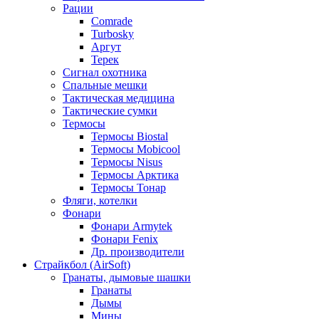
Рации
Comrade
Turbosky
Аргут
Терек
Сигнал охотника
Спальные мешки
Тактическая медицина
Тактические сумки
Термосы
Термосы Biostal
Термосы Mobicool
Термосы Nisus
Термосы Арктика
Термосы Тонар
Фляги, котелки
Фонари
Фонари Armytek
Фонари Fenix
Др. производители
Страйкбол (AirSoft)
Гранаты, дымовые шашки
Гранаты
Дымы
Мины