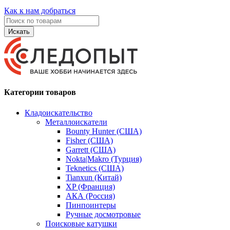
Как к нам добраться
Искать
Категории товаров
Кладоискательство
Металлоискатели
Bounty Hunter (США)
Fisher (США)
Garrett (США)
Nokta|Makro (Турция)
Teknetics (США)
Tianxun (Китай)
XP (Франция)
АКА (Россия)
Пинпоинтеры
Ручные досмотровые
Поисковые катушки