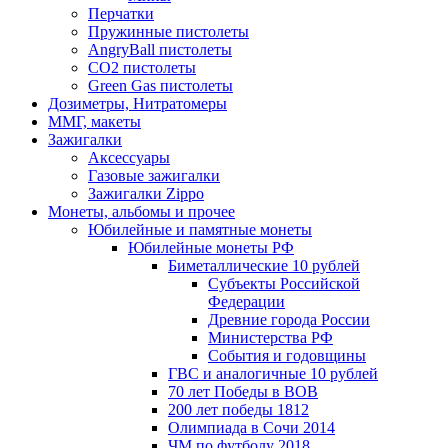
Перчатки
Пружинные пистолеты
AngryBall пистолеты
CO2 пистолеты
Green Gas пистолеты
Дозиметры, Нитратомеры
ММГ, макеты
Зажигалки
Аксессуары
Газовые зажигалки
Зажигалки Zippo
Монеты, альбомы и прочее
Юбилейные и памятные монеты
Юбилейные монеты РФ
Биметаллические 10 рублей
Субъекты Российской
Федерации
Древние города России
Министерства РФ
События и годовщины
ГВС и аналогичные 10 рублей
70 лет Победы в ВОВ
200 лет победы 1812
Олимпиада в Сочи 2014
ЧМ по футболу 2018