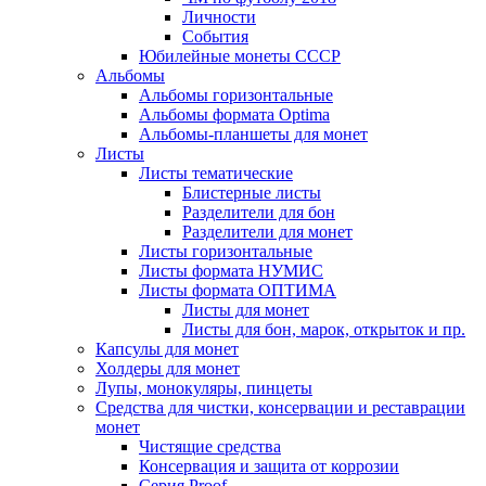
Личности
События
Юбилейные монеты СССР
Альбомы
Альбомы горизонтальные
Альбомы формата Optima
Альбомы-планшеты для монет
Листы
Листы тематические
Блистерные листы
Разделители для бон
Разделители для монет
Листы горизонтальные
Листы формата НУМИС
Листы формата ОПТИМА
Листы для монет
Листы для бон, марок, открыток и пр.
Капсулы для монет
Холдеры для монет
Лупы, монокуляры, пинцеты
Средства для чистки, консервации и реставрации
монет
Чистящие средства
Консервация и защита от коррозии
Серия Proof