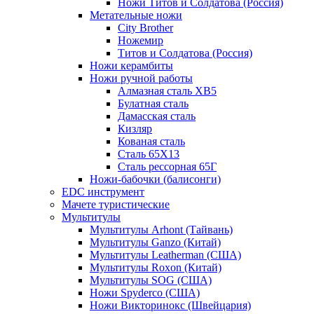
Ножи Титов и Солдатова (Россия)
Метательные ножи
City Brother
Ножемир
Титов и Солдатова (Россия)
Ножи керамбиты
Ножи ручной работы
Алмазная сталь ХВ5
Булатная сталь
Дамасская сталь
Кизляр
Кованая сталь
Сталь 65Х13
Сталь рессорная 65Г
Ножи-бабочки (балисонги)
EDC инструмент
Мачете туристические
Мультитулы
Мультитулы Arhont (Тайвань)
Мультитулы Ganzo (Китай)
Мультитулы Leatherman (США)
Мультитулы Roxon (Китай)
Мультитулы SOG (США)
Ножи Spyderco (США)
Ножи Викторинокс (Швейцария)