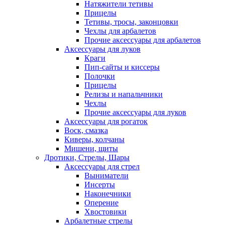
Натяжители тетивы
Прицелы
Тетивы, тросы, законцовки
Чехлы для арбалетов
Прочие аксессуары для арбалетов
Аксессуары для луков
Краги
Пип-сайты и киссеры
Полочки
Прицелы
Релизы и напальчники
Чехлы
Прочие аксессуары для луков
Аксессуары для рогаток
Воск, смазка
Киверы, колчаны
Мишени, щиты
Дротики, Стрелы, Шары
Аксессуары для стрел
Выниматели
Инсерты
Наконечники
Оперение
Хвостовики
Арбалетные стрелы