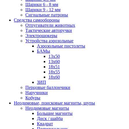
Шарики 6 - 8 мм
Шарики 9 - 12 мм
Сигнальные патроны
Средства самообороны
Отпугиватели животных
Тактические авторучки
Электрошокеры
Устройства аэрозольные
Аэрозольные пистолеты
БАМы
13х50
13х60
18х51
18х55
18х60
ЗИП
Перцовые баллончики
Наручники
Кобуры
Неодимовые, поисковые магниты, щупы
Неодимовые магниты
Большие магниты
Диск / шайба
Квадрат
Прямоугольник