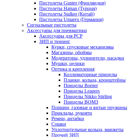
Пистолеты Gunter (Финляндия)
Пистолеты Hatsan (Турция)
Пистолеты Stalker (Китай)
Пистолеты Umarex (Германия)
Сигнальные пистолеты
Аксессуары для пневматики
Аксессуары для PCP
ЗИП и тюнинг
Курки, спусковые механизмы
Магазины, обоймы
Модераторы, удлинители, насадки
Мушки, целики
Оптика и крепления
Коллиматорные прицелы
Планки, кольца, кронштейны
Прицелы Borner
Прицелы Leapers
Прицелы Nikko Stirling
Прицелы ВОМЗ
Поршни, газовые и витые пружины
Приклады, рукояти
Ремни, антабки
Сошки
Уплотнительные кольца, манжеты
Прочий ЗИП