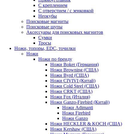
С креплением
С отверстием / с зенковкой
Неокубы
Поисковые магниты
Поисковые щупы
Аксессуары для поисковых магнитов
Сумки
Тросы
Ножи, топоры, EDC, точилки
Ножи
Ножи по бренду
Ножи Boker (Германия)
Ножи Browning (США)
Ножи Byrd (США)
Ножи CIVIVI (Китай)
Ножи Cold Steel (США)
Ножи CRKT (США)
Ножи Fox (Италия)
Ножи Ganzo-Firebird (Китай)
Ножи Adimanti
Ножи Firebird
Ножи Ganzo
Ножи HECKLER & KOCH (США)
Ножи Kershaw (США)