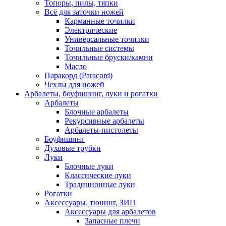
Топоры, пилы, тяпки
Всё для заточки ножей
Карманные точилки
Электрические
Универсальные точилки
Точильные системы
Точильные бруски/камни
Масло
Паракорд (Paracord)
Чехлы для ножей
Арбалеты, боуфишинг, луки и рогатки
Арбалеты
Блочные арбалеты
Рекурсивные арбалеты
Арбалеты-пистолеты
Боуфишинг
Духовые трубки
Луки
Блочные луки
Классические луки
Традиционные луки
Рогатки
Аксессуары, тюнинг, ЗИП
Аксессуары для арбалетов
Запасные плечи