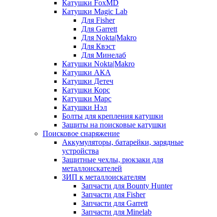
Катушки FoxMD
Катушки Magic Lab
Для Fisher
Для Garrett
Для Nokta|Makro
Для Квэст
Для Минелаб
Катушки Nokta|Makro
Катушки АКА
Катушки Детеч
Катушки Корс
Катушки Марс
Катушки Нэл
Болты для крепления катушки
Защиты на поисковые катушки
Поисковое снаряжение
Аккумуляторы, батарейки, зарядные
устройства
Защитные чехлы, рюкзаки для
металлоискателей
ЗИП к металлоискателям
Запчасти для Bounty Hunter
Запчасти для Fisher
Запчасти для Garrett
Запчасти для Minelab