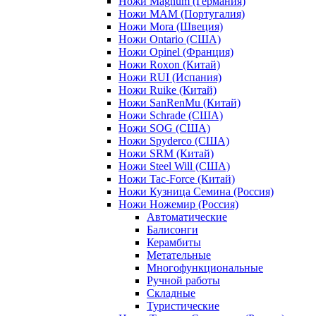
Ножи Magnum (Германия)
Ножи MAM (Португалия)
Ножи Mora (Швеция)
Ножи Ontario (США)
Ножи Opinel (Франция)
Ножи Roxon (Китай)
Ножи RUI (Испания)
Ножи Ruike (Китай)
Ножи SanRenMu (Китай)
Ножи Schrade (США)
Ножи SOG (США)
Ножи Spyderco (США)
Ножи SRM (Китай)
Ножи Steel Will (США)
Ножи Tac-Force (Китай)
Ножи Кузница Семина (Россия)
Ножи Ножемир (Россия)
Автоматические
Балисонги
Керамбиты
Метательные
Многофункциональные
Ручной работы
Складные
Туристические