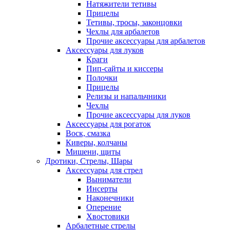
Натяжители тетивы
Прицелы
Тетивы, тросы, законцовки
Чехлы для арбалетов
Прочие аксессуары для арбалетов
Аксессуары для луков
Краги
Пип-сайты и киссеры
Полочки
Прицелы
Релизы и напальчники
Чехлы
Прочие аксессуары для луков
Аксессуары для рогаток
Воск, смазка
Киверы, колчаны
Мишени, щиты
Дротики, Стрелы, Шары
Аксессуары для стрел
Выниматели
Инсерты
Наконечники
Оперение
Хвостовики
Арбалетные стрелы