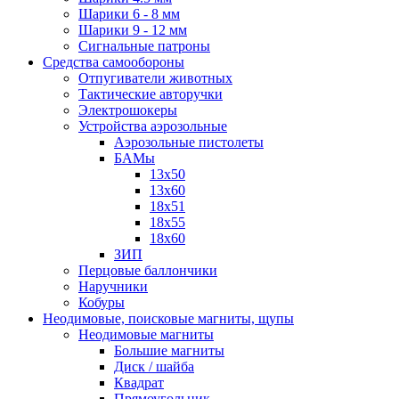
Шарики 6 - 8 мм
Шарики 9 - 12 мм
Сигнальные патроны
Средства самообороны
Отпугиватели животных
Тактические авторучки
Электрошокеры
Устройства аэрозольные
Аэрозольные пистолеты
БАМы
13х50
13х60
18х51
18х55
18х60
ЗИП
Перцовые баллончики
Наручники
Кобуры
Неодимовые, поисковые магниты, щупы
Неодимовые магниты
Большие магниты
Диск / шайба
Квадрат
Прямоугольник