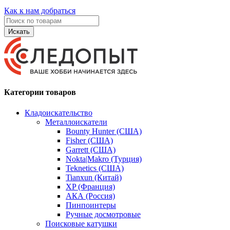
Как к нам добраться
Искать
Категории товаров
Кладоискательство
Металлоискатели
Bounty Hunter (США)
Fisher (США)
Garrett (США)
Nokta|Makro (Турция)
Teknetics (США)
Tianxun (Китай)
XP (Франция)
АКА (Россия)
Пинпоинтеры
Ручные досмотровые
Поисковые катушки