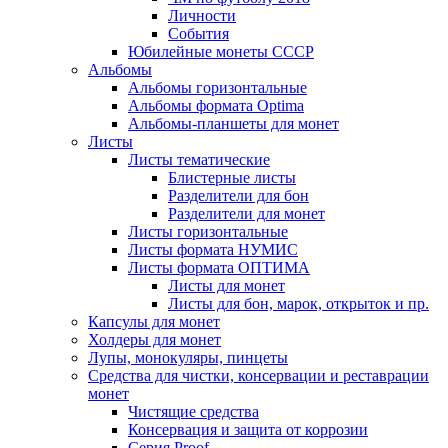
Личности
События
Юбилейные монеты СССР
Альбомы
Альбомы горизонтальные
Альбомы формата Optima
Альбомы-планшеты для монет
Листы
Листы тематические
Блистерные листы
Разделители для бон
Разделители для монет
Листы горизонтальные
Листы формата НУМИС
Листы формата ОПТИМА
Листы для монет
Листы для бон, марок, открыток и пр.
Капсулы для монет
Холдеры для монет
Лупы, монокуляры, пинцеты
Средства для чистки, консервации и реставрации
монет
Чистящие средства
Консервация и защита от коррозии
Серия Proof