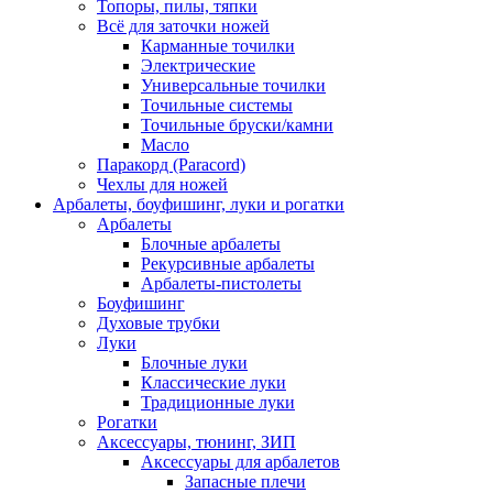
Топоры, пилы, тяпки
Всё для заточки ножей
Карманные точилки
Электрические
Универсальные точилки
Точильные системы
Точильные бруски/камни
Масло
Паракорд (Paracord)
Чехлы для ножей
Арбалеты, боуфишинг, луки и рогатки
Арбалеты
Блочные арбалеты
Рекурсивные арбалеты
Арбалеты-пистолеты
Боуфишинг
Духовые трубки
Луки
Блочные луки
Классические луки
Традиционные луки
Рогатки
Аксессуары, тюнинг, ЗИП
Аксессуары для арбалетов
Запасные плечи