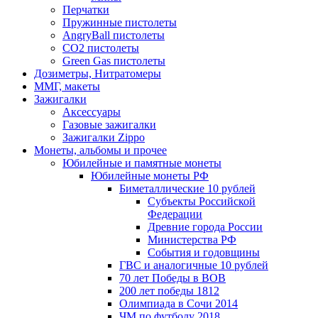
Перчатки
Пружинные пистолеты
AngryBall пистолеты
CO2 пистолеты
Green Gas пистолеты
Дозиметры, Нитратомеры
ММГ, макеты
Зажигалки
Аксессуары
Газовые зажигалки
Зажигалки Zippo
Монеты, альбомы и прочее
Юбилейные и памятные монеты
Юбилейные монеты РФ
Биметаллические 10 рублей
Субъекты Российской
Федерации
Древние города России
Министерства РФ
События и годовщины
ГВС и аналогичные 10 рублей
70 лет Победы в ВОВ
200 лет победы 1812
Олимпиада в Сочи 2014
ЧМ по футболу 2018