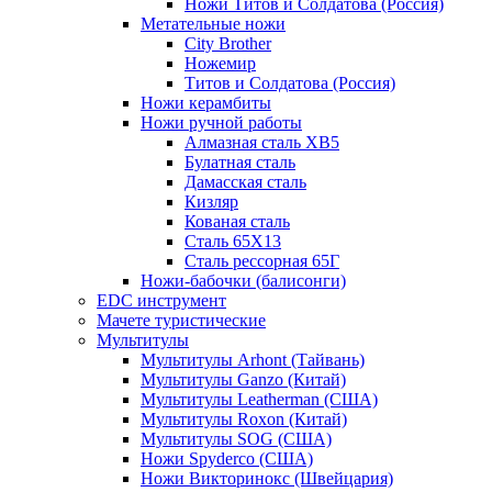
Ножи Титов и Солдатова (Россия)
Метательные ножи
City Brother
Ножемир
Титов и Солдатова (Россия)
Ножи керамбиты
Ножи ручной работы
Алмазная сталь ХВ5
Булатная сталь
Дамасская сталь
Кизляр
Кованая сталь
Сталь 65Х13
Сталь рессорная 65Г
Ножи-бабочки (балисонги)
EDC инструмент
Мачете туристические
Мультитулы
Мультитулы Arhont (Тайвань)
Мультитулы Ganzo (Китай)
Мультитулы Leatherman (США)
Мультитулы Roxon (Китай)
Мультитулы SOG (США)
Ножи Spyderco (США)
Ножи Викторинокс (Швейцария)