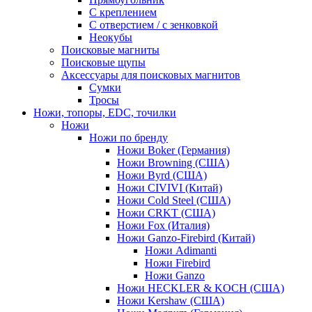
С креплением
С отверстием / с зенковкой
Неокубы
Поисковые магниты
Поисковые щупы
Аксессуары для поисковых магнитов
Сумки
Тросы
Ножи, топоры, EDC, точилки
Ножи
Ножи по бренду
Ножи Boker (Германия)
Ножи Browning (США)
Ножи Byrd (США)
Ножи CIVIVI (Китай)
Ножи Cold Steel (США)
Ножи CRKT (США)
Ножи Fox (Италия)
Ножи Ganzo-Firebird (Китай)
Ножи Adimanti
Ножи Firebird
Ножи Ganzo
Ножи HECKLER & KOCH (США)
Ножи Kershaw (США)