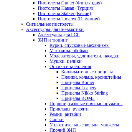
Пистолеты Gunter (Финляндия)
Пистолеты Hatsan (Турция)
Пистолеты Stalker (Китай)
Пистолеты Umarex (Германия)
Сигнальные пистолеты
Аксессуары для пневматики
Аксессуары для PCP
ЗИП и тюнинг
Курки, спусковые механизмы
Магазины, обоймы
Модераторы, удлинители, насадки
Мушки, целики
Оптика и крепления
Коллиматорные прицелы
Планки, кольца, кронштейны
Прицелы Borner
Прицелы Leapers
Прицелы Nikko Stirling
Прицелы ВОМЗ
Поршни, газовые и витые пружины
Приклады, рукояти
Ремни, антабки
Сошки
Уплотнительные кольца, манжеты
Прочий ЗИП