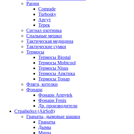
Рации
Comrade
Turbosky
Аргут
Терек
Сигнал охотника
Спальные мешки
Тактическая медицина
Тактические сумки
Термосы
Термосы Biostal
Термосы Mobicool
Термосы Nisus
Термосы Арктика
Термосы Тонар
Фляги, котелки
Фонари
Фонари Armytek
Фонари Fenix
Др. производители
Страйкбол (AirSoft)
Гранаты, дымовые шашки
Гранаты
Дымы
Мины