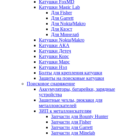
Катушки FoxMD
Катушки Magic Lab
Для Fisher
Для Garrett
Для Nokta|Makro
Для Квэст
Для Минелаб
Катушки Nokta|Makro
Катушки АКА
Катушки Детеч
Катушки Корс
Катушки Марс
Катушки Нэл
Болты для крепления катушки
Защиты на поисковые катушки
Поисковое снаряжение
Аккумуляторы, батарейки, зарядные
устройства
Защитные чехлы, рюкзаки для
металлоискателей
ЗИП к металлоискателям
Запчасти для Bounty Hunter
Запчасти для Fisher
Запчасти для Garrett
Запчасти для Minelab