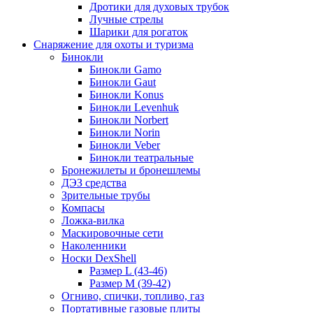
Дротики для духовых трубок
Лучные стрелы
Шарики для рогаток
Снаряжение для охоты и туризма
Бинокли
Бинокли Gamo
Бинокли Gaut
Бинокли Konus
Бинокли Levenhuk
Бинокли Norbert
Бинокли Norin
Бинокли Veber
Бинокли театральные
Бронежилеты и бронешлемы
ДЭЗ средства
Зрительные трубы
Компасы
Ложка-вилка
Маскировочные сети
Наколенники
Носки DexShell
Размер L (43-46)
Размер M (39-42)
Огниво, спички, топливо, газ
Портативные газовые плиты