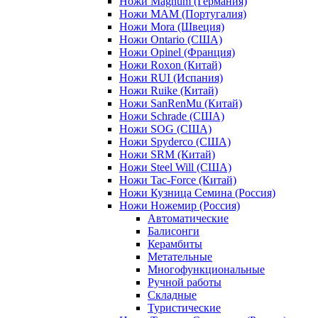
Ножи Magnum (Германия)
Ножи MAM (Португалия)
Ножи Mora (Швеция)
Ножи Ontario (США)
Ножи Opinel (Франция)
Ножи Roxon (Китай)
Ножи RUI (Испания)
Ножи Ruike (Китай)
Ножи SanRenMu (Китай)
Ножи Schrade (США)
Ножи SOG (США)
Ножи Spyderco (США)
Ножи SRM (Китай)
Ножи Steel Will (США)
Ножи Tac-Force (Китай)
Ножи Кузница Семина (Россия)
Ножи Ножемир (Россия)
Автоматические
Балисонги
Керамбиты
Метательные
Многофункциональные
Ручной работы
Складные
Туристические