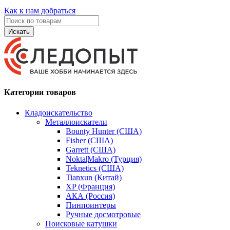
Как к нам добраться
Искать
Категории товаров
Кладоискательство
Металлоискатели
Bounty Hunter (США)
Fisher (США)
Garrett (США)
Nokta|Makro (Турция)
Teknetics (США)
Tianxun (Китай)
XP (Франция)
АКА (Россия)
Пинпоинтеры
Ручные досмотровые
Поисковые катушки