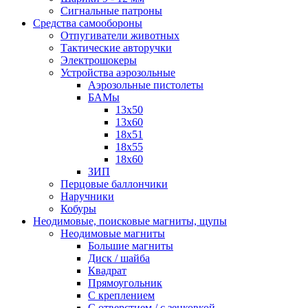
Сигнальные патроны
Средства самообороны
Отпугиватели животных
Тактические авторучки
Электрошокеры
Устройства аэрозольные
Аэрозольные пистолеты
БАМы
13х50
13х60
18х51
18х55
18х60
ЗИП
Перцовые баллончики
Наручники
Кобуры
Неодимовые, поисковые магниты, щупы
Неодимовые магниты
Большие магниты
Диск / шайба
Квадрат
Прямоугольник
С креплением
С отверстием / с зенковкой