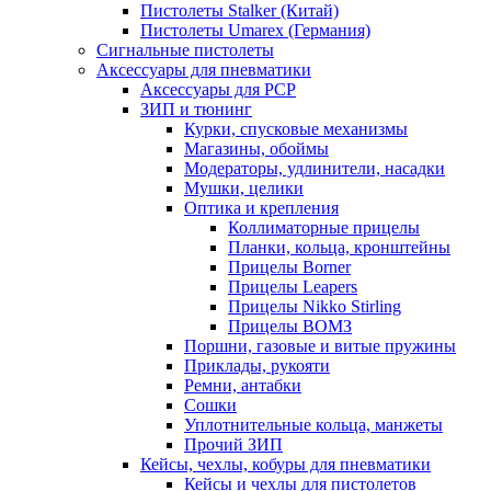
Пистолеты Stalker (Китай)
Пистолеты Umarex (Германия)
Сигнальные пистолеты
Аксессуары для пневматики
Аксессуары для PCP
ЗИП и тюнинг
Курки, спусковые механизмы
Магазины, обоймы
Модераторы, удлинители, насадки
Мушки, целики
Оптика и крепления
Коллиматорные прицелы
Планки, кольца, кронштейны
Прицелы Borner
Прицелы Leapers
Прицелы Nikko Stirling
Прицелы ВОМЗ
Поршни, газовые и витые пружины
Приклады, рукояти
Ремни, антабки
Сошки
Уплотнительные кольца, манжеты
Прочий ЗИП
Кейсы, чехлы, кобуры для пневматики
Кейсы и чехлы для пистолетов