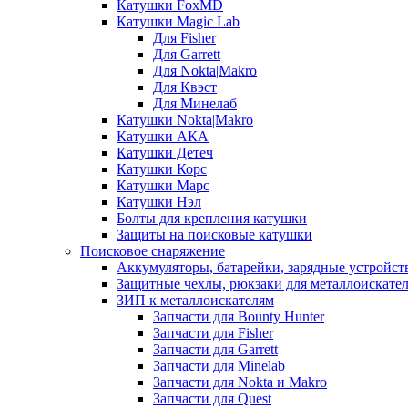
Катушки FoxMD
Катушки Magic Lab
Для Fisher
Для Garrett
Для Nokta|Makro
Для Квэст
Для Минелаб
Катушки Nokta|Makro
Катушки АКА
Катушки Детеч
Катушки Корс
Катушки Марс
Катушки Нэл
Болты для крепления катушки
Защиты на поисковые катушки
Поисковое снаряжение
Аккумуляторы, батарейки, зарядные устройст
Защитные чехлы, рюкзаки для металлоискате
ЗИП к металлоискателям
Запчасти для Bounty Hunter
Запчасти для Fisher
Запчасти для Garrett
Запчасти для Minelab
Запчасти для Nokta и Makro
Запчасти для Quest