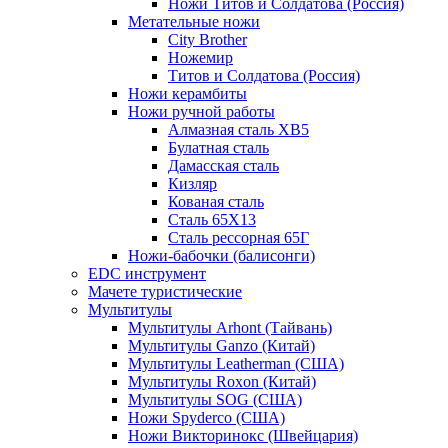
Ножи Титов и Солдатова (Россия)
Метательные ножи
City Brother
Ножемир
Титов и Солдатова (Россия)
Ножи керамбиты
Ножи ручной работы
Алмазная сталь ХВ5
Булатная сталь
Дамасская сталь
Кизляр
Кованая сталь
Сталь 65Х13
Сталь рессорная 65Г
Ножи-бабочки (балисонги)
EDC инструмент
Мачете туристические
Мультитулы
Мультитулы Arhont (Тайвань)
Мультитулы Ganzo (Китай)
Мультитулы Leatherman (США)
Мультитулы Roxon (Китай)
Мультитулы SOG (США)
Ножи Spyderco (США)
Ножи Викторинокс (Швейцария)