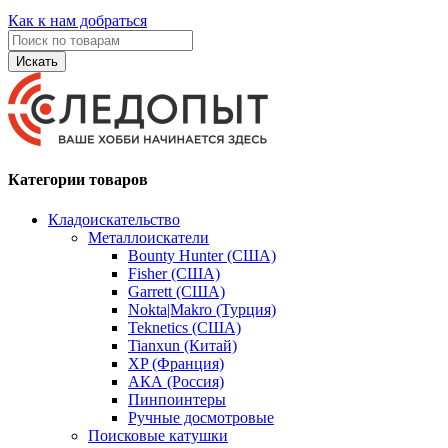
Как к нам добраться
Искать
Категории товаров
Кладоискательство
Металлоискатели
Bounty Hunter (США)
Fisher (США)
Garrett (США)
Nokta|Makro (Турция)
Teknetics (США)
Tianxun (Китай)
XP (Франция)
АКА (Россия)
Пинпоинтеры
Ручные досмотровые
Поисковые катушки