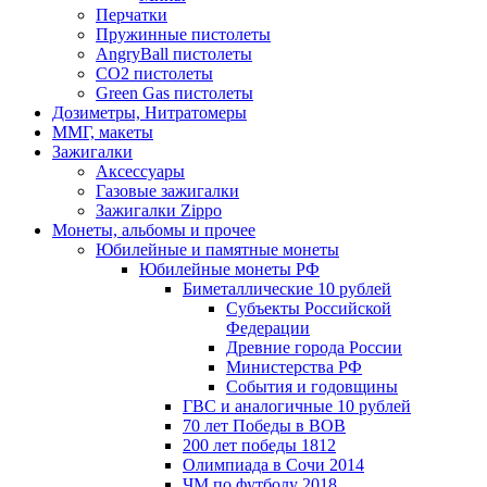
Перчатки
Пружинные пистолеты
AngryBall пистолеты
CO2 пистолеты
Green Gas пистолеты
Дозиметры, Нитратомеры
ММГ, макеты
Зажигалки
Аксессуары
Газовые зажигалки
Зажигалки Zippo
Монеты, альбомы и прочее
Юбилейные и памятные монеты
Юбилейные монеты РФ
Биметаллические 10 рублей
Субъекты Российской
Федерации
Древние города России
Министерства РФ
События и годовщины
ГВС и аналогичные 10 рублей
70 лет Победы в ВОВ
200 лет победы 1812
Олимпиада в Сочи 2014
ЧМ по футболу 2018