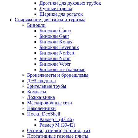
Дротики для духовых трубок
Лучные стрелы
Шарики для рогаток
Снаряжение для охоты и туризма
Бинокли
Бинокли Gamo
Бинокли Gaut
Бинокли Konus
Бинокли Levenhuk
Бинокли Norbert
Бинокли Norin
Бинокли Veber
Бинокли театральные
Бронежилеты и бронешлемы
ДЭЗ средства
Зрительные трубы
Компасы
Ложка-вилка
Маскировочные сети
Наколенники
Носки DexShell
Размер L (43-46)
Размер M (39-42)
Огниво, спички, топливо, газ
Портативные газовые плиты