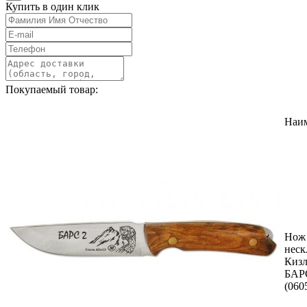
Купить в один клик
Покупаемый товар:
Наи
Нож
неск
Кизл
БАР
(060