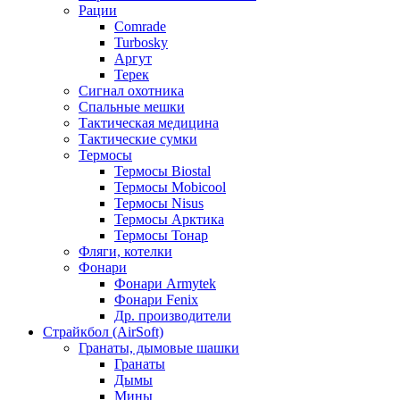
Рации
Comrade
Turbosky
Аргут
Терек
Сигнал охотника
Спальные мешки
Тактическая медицина
Тактические сумки
Термосы
Термосы Biostal
Термосы Mobicool
Термосы Nisus
Термосы Арктика
Термосы Тонар
Фляги, котелки
Фонари
Фонари Armytek
Фонари Fenix
Др. производители
Страйкбол (AirSoft)
Гранаты, дымовые шашки
Гранаты
Дымы
Мины