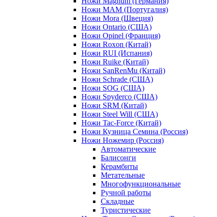
Ножи Magnum (Германия)
Ножи MAM (Португалия)
Ножи Mora (Швеция)
Ножи Ontario (США)
Ножи Opinel (Франция)
Ножи Roxon (Китай)
Ножи RUI (Испания)
Ножи Ruike (Китай)
Ножи SanRenMu (Китай)
Ножи Schrade (США)
Ножи SOG (США)
Ножи Spyderco (США)
Ножи SRM (Китай)
Ножи Steel Will (США)
Ножи Tac-Force (Китай)
Ножи Кузница Семина (Россия)
Ножи Ножемир (Россия)
Автоматические
Балисонги
Керамбиты
Метательные
Многофункциональные
Ручной работы
Складные
Туристические