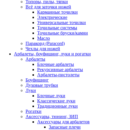
Топоры, пилы, тяпки
Всё для заточки ножей
Карманные точилки
Электрические
Универсальные точилки
Точильные системы
Точильные бруски/камни
Масло
Паракорд (Paracord)
Чехлы для ножей
Арбалеты, боуфишинг, луки и рогатки
Арбалеты
Блочные арбалеты
Рекурсивные арбалеты
Арбалеты-пистолеты
Боуфишинг
Духовые трубки
Луки
Блочные луки
Классические луки
Традиционные луки
Рогатки
Аксессуары, тюнинг, ЗИП
Аксессуары для арбалетов
Запасные плечи