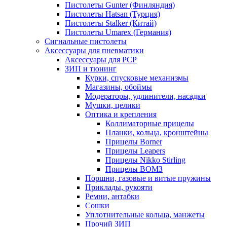
Пистолеты Gunter (Финляндия)
Пистолеты Hatsan (Турция)
Пистолеты Stalker (Китай)
Пистолеты Umarex (Германия)
Сигнальные пистолеты
Аксессуары для пневматики
Аксессуары для PCP
ЗИП и тюнинг
Курки, спусковые механизмы
Магазины, обоймы
Модераторы, удлинители, насадки
Мушки, целики
Оптика и крепления
Коллиматорные прицелы
Планки, кольца, кронштейны
Прицелы Borner
Прицелы Leapers
Прицелы Nikko Stirling
Прицелы ВОМЗ
Поршни, газовые и витые пружины
Приклады, рукояти
Ремни, антабки
Сошки
Уплотнительные кольца, манжеты
Прочий ЗИП