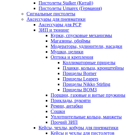
Пистолеты Stalker (Китай)
Пистолеты Umarex (Германия)
Сигнальные пистолеты
Аксессуары для пневматики
Аксессуары для PCP
ЗИП и тюнинг
Курки, спусковые механизмы
Магазины, обоймы
Модераторы, удлинители, насадки
Мушки, целики
Оптика и крепления
Коллиматорные прицелы
Планки, кольца, кронштейны
Прицелы Borner
Прицелы Leapers
Прицелы Nikko Stirling
Прицелы ВОМЗ
Поршни, газовые и витые пружины
Приклады, рукояти
Ремни, антабки
Сошки
Уплотнительные кольца, манжеты
Прочий ЗИП
Кейсы, чехлы, кобуры для пневматики
Кейсы и чехлы для пистолетов