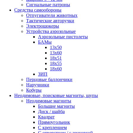
Сигнальные патроны
Средства самообороны
Отпугиватели животных
Тактические авторучки
Электрошокеры
Устройства аэрозольные
Аэрозольные пистолеты
БАМы
13х50
13х60
18х51
18х55
18х60
ЗИП
Перцовые баллончики
Наручники
Кобуры
Неодимовые, поисковые магниты, щупы
Неодимовые магниты
Большие магниты
Диск / шайба
Квадрат
Прямоугольник
С креплением
С отверстием / с зенковкой