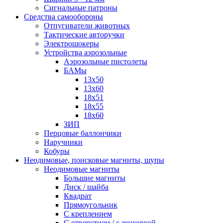
Сигнальные патроны
Средства самообороны
Отпугиватели животных
Тактические авторучки
Электрошокеры
Устройства аэрозольные
Аэрозольные пистолеты
БАМы
13х50
13х60
18х51
18х55
18х60
ЗИП
Перцовые баллончики
Наручники
Кобуры
Неодимовые, поисковые магниты, щупы
Неодимовые магниты
Большие магниты
Диск / шайба
Квадрат
Прямоугольник
С креплением
С отверстием / с зенковкой