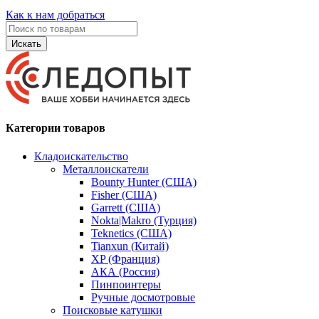
Как к нам добраться
Искать
Категории товаров
Кладоискательство
Металлоискатели
Bounty Hunter (США)
Fisher (США)
Garrett (США)
Nokta|Makro (Турция)
Teknetics (США)
Tianxun (Китай)
XP (Франция)
АКА (Россия)
Пинпоинтеры
Ручные досмотровые
Поисковые катушки