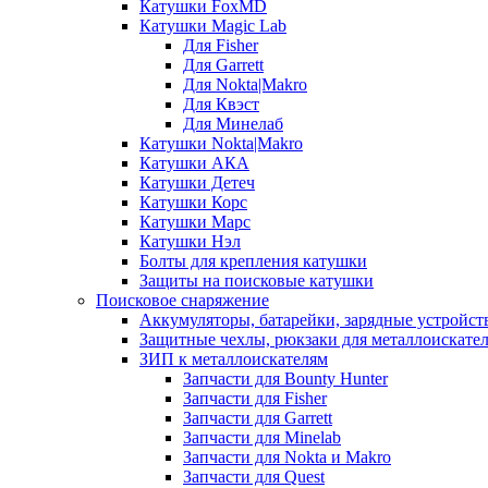
Катушки FoxMD
Катушки Magic Lab
Для Fisher
Для Garrett
Для Nokta|Makro
Для Квэст
Для Минелаб
Катушки Nokta|Makro
Катушки АКА
Катушки Детеч
Катушки Корс
Катушки Марс
Катушки Нэл
Болты для крепления катушки
Защиты на поисковые катушки
Поисковое снаряжение
Аккумуляторы, батарейки, зарядные устройст
Защитные чехлы, рюкзаки для металлоискате
ЗИП к металлоискателям
Запчасти для Bounty Hunter
Запчасти для Fisher
Запчасти для Garrett
Запчасти для Minelab
Запчасти для Nokta и Makro
Запчасти для Quest