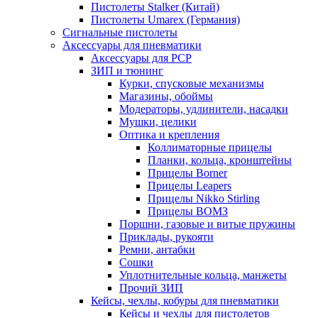
Пистолеты Stalker (Китай)
Пистолеты Umarex (Германия)
Сигнальные пистолеты
Аксессуары для пневматики
Аксессуары для PCP
ЗИП и тюнинг
Курки, спусковые механизмы
Магазины, обоймы
Модераторы, удлинители, насадки
Мушки, целики
Оптика и крепления
Коллиматорные прицелы
Планки, кольца, кронштейны
Прицелы Borner
Прицелы Leapers
Прицелы Nikko Stirling
Прицелы ВОМЗ
Поршни, газовые и витые пружины
Приклады, рукояти
Ремни, антабки
Сошки
Уплотнительные кольца, манжеты
Прочий ЗИП
Кейсы, чехлы, кобуры для пневматики
Кейсы и чехлы для пистолетов