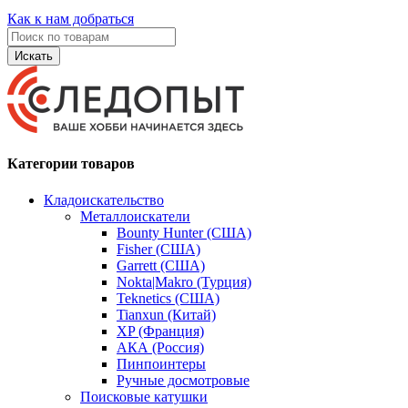
Как к нам добраться
Искать
Категории товаров
Кладоискательство
Металлоискатели
Bounty Hunter (США)
Fisher (США)
Garrett (США)
Nokta|Makro (Турция)
Teknetics (США)
Tianxun (Китай)
XP (Франция)
АКА (Россия)
Пинпоинтеры
Ручные досмотровые
Поисковые катушки