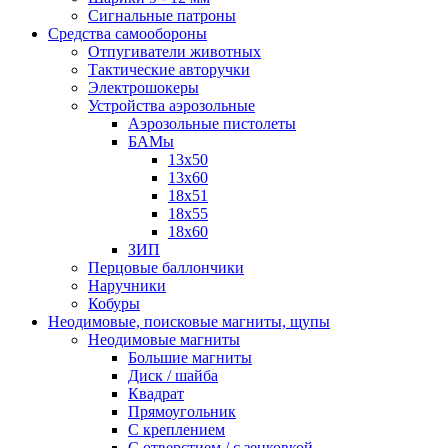
Сигнальные патроны
Средства самообороны
Отпугиватели животных
Тактические авторучки
Электрошокеры
Устройства аэрозольные
Аэрозольные пистолеты
БАМы
13х50
13х60
18х51
18х55
18х60
ЗИП
Перцовые баллончики
Наручники
Кобуры
Неодимовые, поисковые магниты, щупы
Неодимовые магниты
Большие магниты
Диск / шайба
Квадрат
Прямоугольник
С креплением
С отверстием / с зенковкой