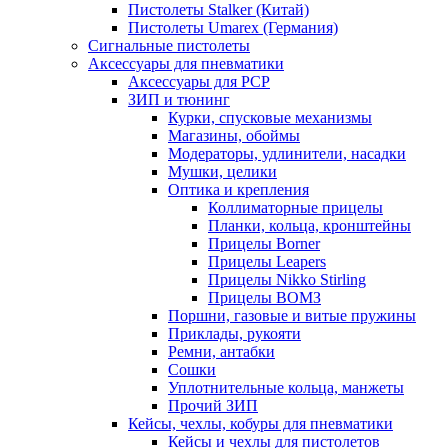
Пистолеты Stalker (Китай)
Пистолеты Umarex (Германия)
Сигнальные пистолеты
Аксессуары для пневматики
Аксессуары для PCP
ЗИП и тюнинг
Курки, спусковые механизмы
Магазины, обоймы
Модераторы, удлинители, насадки
Мушки, целики
Оптика и крепления
Коллиматорные прицелы
Планки, кольца, кронштейны
Прицелы Borner
Прицелы Leapers
Прицелы Nikko Stirling
Прицелы ВОМЗ
Поршни, газовые и витые пружины
Приклады, рукояти
Ремни, антабки
Сошки
Уплотнительные кольца, манжеты
Прочий ЗИП
Кейсы, чехлы, кобуры для пневматики
Кейсы и чехлы для пистолетов