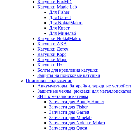
Катушки FoxMD
Катушки Magic Lab
Для Fisher
Для Garrett
Для Nokta|Makro
Для Квэст
Для Минелаб
Катушки Nokta|Makro
Катушки АКА
Катушки Детеч
Катушки Корс
Катушки Марс
Катушки Нэл
Болты для крепления катушки
Защиты на поисковые катушки
Поисковое снаряжение
Аккумуляторы, батарейки, зарядные устройст
Защитные чехлы, рюкзаки для металлоискате
ЗИП к металлоискателям
Запчасти для Bounty Hunter
Запчасти для Fisher
Запчасти для Garrett
Запчасти для Minelab
Запчасти для Nokta и Makro
Запчасти для Quest