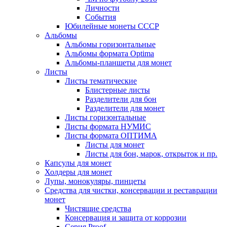
Личности
События
Юбилейные монеты СССР
Альбомы
Альбомы горизонтальные
Альбомы формата Optima
Альбомы-планшеты для монет
Листы
Листы тематические
Блистерные листы
Разделители для бон
Разделители для монет
Листы горизонтальные
Листы формата НУМИС
Листы формата ОПТИМА
Листы для монет
Листы для бон, марок, открыток и пр.
Капсулы для монет
Холдеры для монет
Лупы, монокуляры, пинцеты
Средства для чистки, консервации и реставрации
монет
Чистящие средства
Консервация и защита от коррозии
Серия Proof