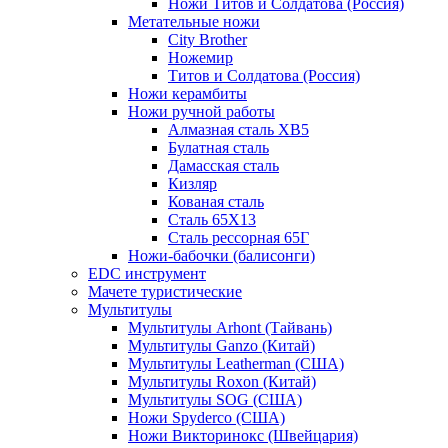
Ножи Титов и Солдатова (Россия)
Метательные ножи
City Brother
Ножемир
Титов и Солдатова (Россия)
Ножи керамбиты
Ножи ручной работы
Алмазная сталь ХВ5
Булатная сталь
Дамасская сталь
Кизляр
Кованая сталь
Сталь 65Х13
Сталь рессорная 65Г
Ножи-бабочки (балисонги)
EDC инструмент
Мачете туристические
Мультитулы
Мультитулы Arhont (Тайвань)
Мультитулы Ganzo (Китай)
Мультитулы Leatherman (США)
Мультитулы Roxon (Китай)
Мультитулы SOG (США)
Ножи Spyderco (США)
Ножи Викторинокс (Швейцария)