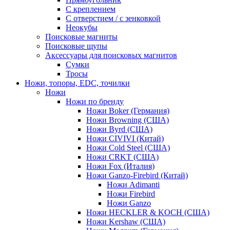
С креплением
С отверстием / с зенковкой
Неокубы
Поисковые магниты
Поисковые щупы
Аксессуары для поисковых магнитов
Сумки
Тросы
Ножи, топоры, EDC, точилки
Ножи
Ножи по бренду
Ножи Boker (Германия)
Ножи Browning (США)
Ножи Byrd (США)
Ножи CIVIVI (Китай)
Ножи Cold Steel (США)
Ножи CRKT (США)
Ножи Fox (Италия)
Ножи Ganzo-Firebird (Китай)
Ножи Adimanti
Ножи Firebird
Ножи Ganzo
Ножи HECKLER & KOCH (США)
Ножи Kershaw (США)