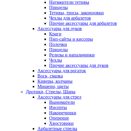
Натяжители тетивы
Прицелы
Тетивы, тросы, законцовки
Чехлы для арбалетов
Прочие аксессуары для арбалетов
Аксессуары для луков
Краги
Пип-сайты и киссеры
Полочки
Прицелы
Релизы и напальчники
Чехлы
Прочие аксессуары для луков
Аксессуары для рогаток
Воск, смазка
Киверы, колчаны
Мишени, щиты
Дротики, Стрелы, Шары
Аксессуары для стрел
Выниматели
Инсерты
Наконечники
Оперение
Хвостовики
Арбалетные стрелы