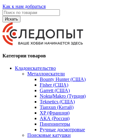
Как к нам добраться
Искать
Категории товаров
Кладоискательство
Металлоискатели
Bounty Hunter (США)
Fisher (США)
Garrett (США)
Nokta|Makro (Турция)
Teknetics (США)
Tianxun (Китай)
XP (Франция)
АКА (Россия)
Пинпоинтеры
Ручные досмотровые
Поисковые катушки