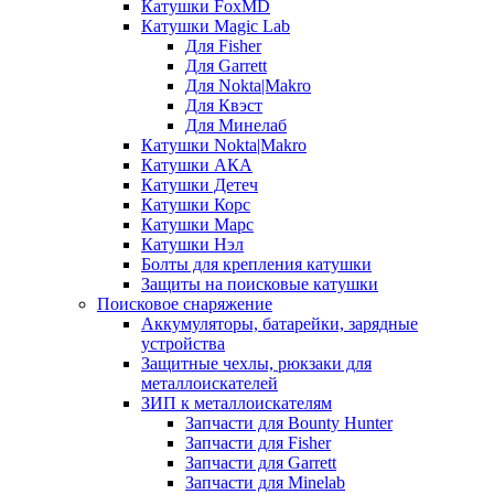
Катушки FoxMD
Катушки Magic Lab
Для Fisher
Для Garrett
Для Nokta|Makro
Для Квэст
Для Минелаб
Катушки Nokta|Makro
Катушки АКА
Катушки Детеч
Катушки Корс
Катушки Марс
Катушки Нэл
Болты для крепления катушки
Защиты на поисковые катушки
Поисковое снаряжение
Аккумуляторы, батарейки, зарядные
устройства
Защитные чехлы, рюкзаки для
металлоискателей
ЗИП к металлоискателям
Запчасти для Bounty Hunter
Запчасти для Fisher
Запчасти для Garrett
Запчасти для Minelab