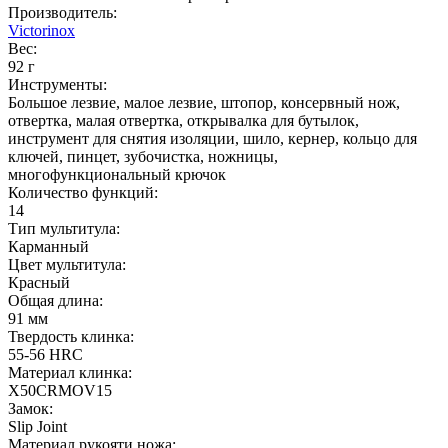
Производитель:
Victorinox
Вес:
92 г
Инструменты:
Большое лезвие, малое лезвие, штопор, консервный нож,
отвертка, малая отвертка, открывалка для бутылок,
инструмент для снятия изоляции, шило, кернер, кольцо для
ключей, пинцет, зубочистка, ножницы,
многофункциональный крючок
Количество функций:
14
Тип мультитула:
Карманный
Цвет мультитула:
Красный
Общая длина:
91 мм
Твердость клинка:
55-56 HRC
Материал клинка:
X50CRMOV15
Замок:
Slip Joint
Материал рукояти ножа: