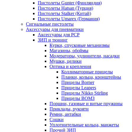
Пистолеты Gunter (Финляндия)
Пистолеты Hatsan (Турция)
Пистолеты Stalker (Китай)
Пистолеты Umarex (Германия)
Сигнальные пистолеты
Аксессуары для пневматики
Аксессуары для PCP
ЗИП и тюнинг
Курки, спусковые механизмы
Магазины, обоймы
Модераторы, удлинители, насадки
Мушки, целики
Оптика и крепления
Коллиматорные прицелы
Планки, кольца, кронштейны
Прицелы Borner
Прицелы Leapers
Прицелы Nikko Stirling
Прицелы ВОМЗ
Поршни, газовые и витые пружины
Приклады, рукояти
Ремни, антабки
Сошки
Уплотнительные кольца, манжеты
Прочий ЗИП