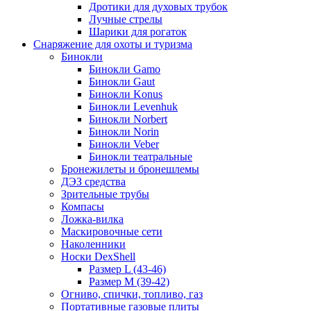
Дротики для духовых трубок
Лучные стрелы
Шарики для рогаток
Снаряжение для охоты и туризма
Бинокли
Бинокли Gamo
Бинокли Gaut
Бинокли Konus
Бинокли Levenhuk
Бинокли Norbert
Бинокли Norin
Бинокли Veber
Бинокли театральные
Бронежилеты и бронешлемы
ДЭЗ средства
Зрительные трубы
Компасы
Ложка-вилка
Маскировочные сети
Наколенники
Носки DexShell
Размер L (43-46)
Размер M (39-42)
Огниво, спички, топливо, газ
Портативные газовые плиты