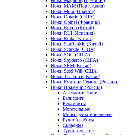
Ножи Magnum (Германия)
Ножи MAM (Португалия)
Ножи Mora (Швеция)
Ножи Ontario (США)
Ножи Opinel (Франция)
Ножи Roxon (Китай)
Ножи RUI (Испания)
Ножи Ruike (Китай)
Ножи SanRenMu (Китай)
Ножи Schrade (США)
Ножи SOG (США)
Ножи Spyderco (США)
Ножи SRM (Китай)
Ножи Steel Will (США)
Ножи Tac-Force (Китай)
Ножи Кузница Семина (Россия)
Ножи Ножемир (Россия)
Автоматические
Балисонги
Керамбиты
Метательные
Многофункциональные
Ручной работы
Складные
Туристические