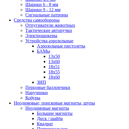
Шарики 6 - 8 мм
Шарики 9 - 12 мм
Сигнальные патроны
Средства самообороны
Отпугиватели животных
Тактические авторучки
Электрошокеры
Устройства аэрозольные
Аэрозольные пистолеты
БАМы
13х50
13х60
18х51
18х55
18х60
ЗИП
Перцовые баллончики
Наручники
Кобуры
Неодимовые, поисковые магниты, щупы
Неодимовые магниты
Большие магниты
Диск / шайба
Квадрат
Прямоугольник