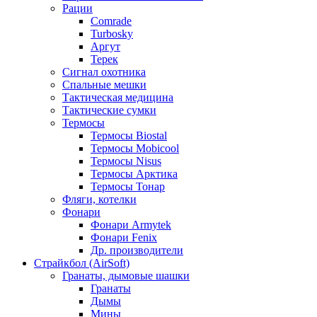
Рации
Comrade
Turbosky
Аргут
Терек
Сигнал охотника
Спальные мешки
Тактическая медицина
Тактические сумки
Термосы
Термосы Biostal
Термосы Mobicool
Термосы Nisus
Термосы Арктика
Термосы Тонар
Фляги, котелки
Фонари
Фонари Armytek
Фонари Fenix
Др. производители
Страйкбол (AirSoft)
Гранаты, дымовые шашки
Гранаты
Дымы
Мины