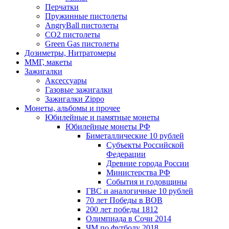
Перчатки
Пружинные пистолеты
AngryBall пистолеты
CO2 пистолеты
Green Gas пистолеты
Дозиметры, Нитратомеры
ММГ, макеты
Зажигалки
Аксессуары
Газовые зажигалки
Зажигалки Zippo
Монеты, альбомы и прочее
Юбилейные и памятные монеты
Юбилейные монеты РФ
Биметаллические 10 рублей
Субъекты Российской
Федерации
Древние города России
Министерства РФ
События и годовщины
ГВС и аналогичные 10 рублей
70 лет Победы в ВОВ
200 лет победы 1812
Олимпиада в Сочи 2014
ЧМ по футболу 2018