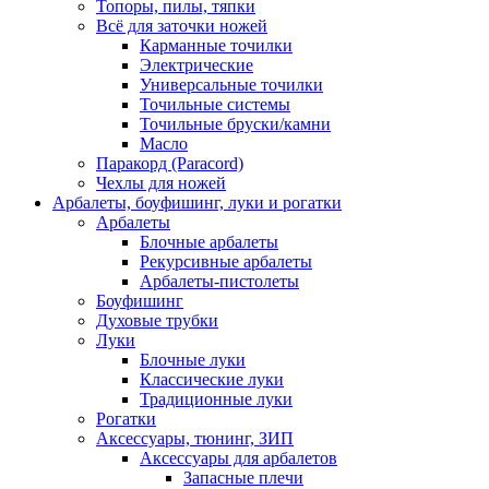
Топоры, пилы, тяпки
Всё для заточки ножей
Карманные точилки
Электрические
Универсальные точилки
Точильные системы
Точильные бруски/камни
Масло
Паракорд (Paracord)
Чехлы для ножей
Арбалеты, боуфишинг, луки и рогатки
Арбалеты
Блочные арбалеты
Рекурсивные арбалеты
Арбалеты-пистолеты
Боуфишинг
Духовые трубки
Луки
Блочные луки
Классические луки
Традиционные луки
Рогатки
Аксессуары, тюнинг, ЗИП
Аксессуары для арбалетов
Запасные плечи