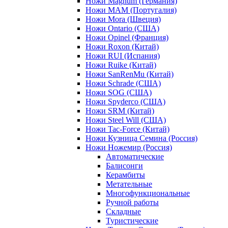
Ножи Magnum (Германия)
Ножи MAM (Португалия)
Ножи Mora (Швеция)
Ножи Ontario (США)
Ножи Opinel (Франция)
Ножи Roxon (Китай)
Ножи RUI (Испания)
Ножи Ruike (Китай)
Ножи SanRenMu (Китай)
Ножи Schrade (США)
Ножи SOG (США)
Ножи Spyderco (США)
Ножи SRM (Китай)
Ножи Steel Will (США)
Ножи Tac-Force (Китай)
Ножи Кузница Семина (Россия)
Ножи Ножемир (Россия)
Автоматические
Балисонги
Керамбиты
Метательные
Многофункциональные
Ручной работы
Складные
Туристические