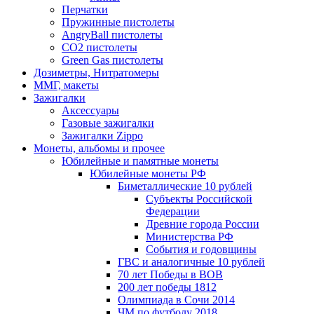
Перчатки
Пружинные пистолеты
AngryBall пистолеты
CO2 пистолеты
Green Gas пистолеты
Дозиметры, Нитратомеры
ММГ, макеты
Зажигалки
Аксессуары
Газовые зажигалки
Зажигалки Zippo
Монеты, альбомы и прочее
Юбилейные и памятные монеты
Юбилейные монеты РФ
Биметаллические 10 рублей
Субъекты Российской
Федерации
Древние города России
Министерства РФ
События и годовщины
ГВС и аналогичные 10 рублей
70 лет Победы в ВОВ
200 лет победы 1812
Олимпиада в Сочи 2014
ЧМ по футболу 2018