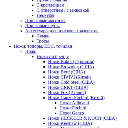
С креплением
С отверстием / с зенковкой
Неокубы
Поисковые магниты
Поисковые щупы
Аксессуары для поисковых магнитов
Сумки
Тросы
Ножи, топоры, EDC, точилки
Ножи
Ножи по бренду
Ножи Boker (Германия)
Ножи Browning (США)
Ножи Byrd (США)
Ножи CIVIVI (Китай)
Ножи Cold Steel (США)
Ножи CRKT (США)
Ножи Fox (Италия)
Ножи Ganzo-Firebird (Китай)
Ножи Adimanti
Ножи Firebird
Ножи Ganzo
Ножи HECKLER & KOCH (США)
Ножи Kershaw (США)