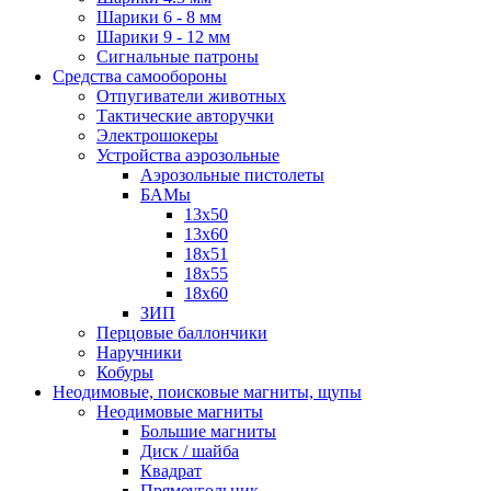
Шарики 6 - 8 мм
Шарики 9 - 12 мм
Сигнальные патроны
Средства самообороны
Отпугиватели животных
Тактические авторучки
Электрошокеры
Устройства аэрозольные
Аэрозольные пистолеты
БАМы
13х50
13х60
18х51
18х55
18х60
ЗИП
Перцовые баллончики
Наручники
Кобуры
Неодимовые, поисковые магниты, щупы
Неодимовые магниты
Большие магниты
Диск / шайба
Квадрат
Прямоугольник