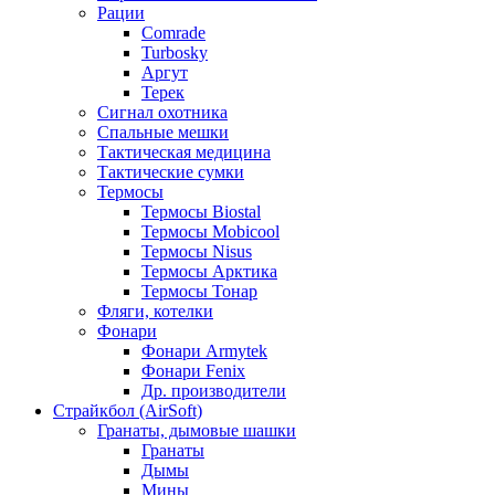
Рации
Comrade
Turbosky
Аргут
Терек
Сигнал охотника
Спальные мешки
Тактическая медицина
Тактические сумки
Термосы
Термосы Biostal
Термосы Mobicool
Термосы Nisus
Термосы Арктика
Термосы Тонар
Фляги, котелки
Фонари
Фонари Armytek
Фонари Fenix
Др. производители
Страйкбол (AirSoft)
Гранаты, дымовые шашки
Гранаты
Дымы
Мины