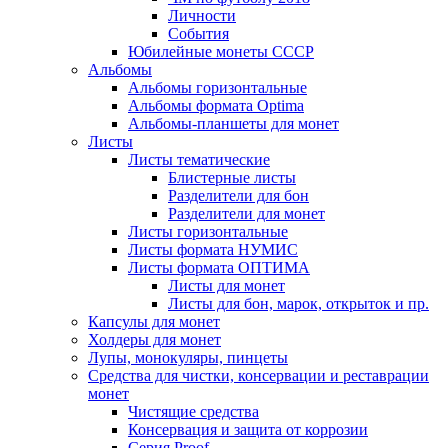
Личности
События
Юбилейные монеты СССР
Альбомы
Альбомы горизонтальные
Альбомы формата Optima
Альбомы-планшеты для монет
Листы
Листы тематические
Блистерные листы
Разделители для бон
Разделители для монет
Листы горизонтальные
Листы формата НУМИС
Листы формата ОПТИМА
Листы для монет
Листы для бон, марок, открыток и пр.
Капсулы для монет
Холдеры для монет
Лупы, монокуляры, пинцеты
Средства для чистки, консервации и реставрации
монет
Чистящие средства
Консервация и защита от коррозии
Серия Proof