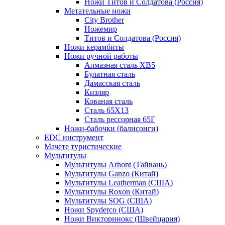
Ножи Титов и Солдатова (Россия)
Метательные ножи
City Brother
Ножемир
Титов и Солдатова (Россия)
Ножи керамбиты
Ножи ручной работы
Алмазная сталь ХВ5
Булатная сталь
Дамасская сталь
Кизляр
Кованая сталь
Сталь 65Х13
Сталь рессорная 65Г
Ножи-бабочки (балисонги)
EDC инструмент
Мачете туристические
Мультитулы
Мультитулы Arhont (Тайвань)
Мультитулы Ganzo (Китай)
Мультитулы Leatherman (США)
Мультитулы Roxon (Китай)
Мультитулы SOG (США)
Ножи Spyderco (США)
Ножи Викторинокс (Швейцария)