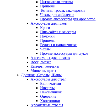
Натяжители тетивы
Прицелы
Тетивы, тросы, законцовки
Чехлы для арбалетов
Прочие аксессуары для арбалетов
Аксессуары для луков
Краги
Пип-сайты и киссеры
Полочки
Прицелы
Релизы и напальчники
Чехлы
Прочие аксессуары для луков
Аксессуары для рогаток
Воск, смазка
Киверы, колчаны
Мишени, щиты
Дротики, Стрелы, Шары
Аксессуары для стрел
Выниматели
Инсерты
Наконечники
Оперение
Хвостовики
Арбалетные стрелы