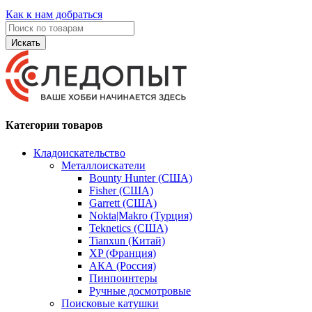
Как к нам добраться
Искать
Категории товаров
Кладоискательство
Металлоискатели
Bounty Hunter (США)
Fisher (США)
Garrett (США)
Nokta|Makro (Турция)
Teknetics (США)
Tianxun (Китай)
XP (Франция)
АКА (Россия)
Пинпоинтеры
Ручные досмотровые
Поисковые катушки