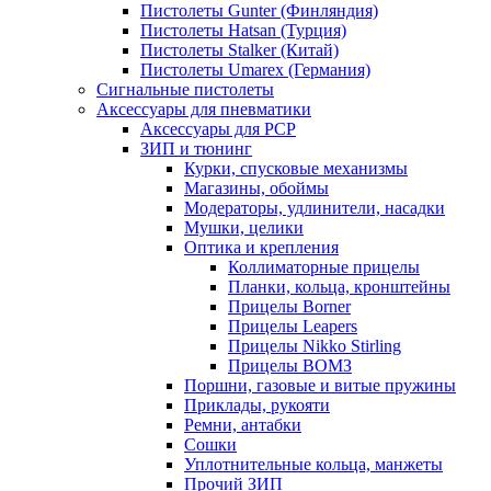
Пистолеты Gunter (Финляндия)
Пистолеты Hatsan (Турция)
Пистолеты Stalker (Китай)
Пистолеты Umarex (Германия)
Сигнальные пистолеты
Аксессуары для пневматики
Аксессуары для PCP
ЗИП и тюнинг
Курки, спусковые механизмы
Магазины, обоймы
Модераторы, удлинители, насадки
Мушки, целики
Оптика и крепления
Коллиматорные прицелы
Планки, кольца, кронштейны
Прицелы Borner
Прицелы Leapers
Прицелы Nikko Stirling
Прицелы ВОМЗ
Поршни, газовые и витые пружины
Приклады, рукояти
Ремни, антабки
Сошки
Уплотнительные кольца, манжеты
Прочий ЗИП