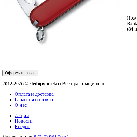
Нож 
Bant
(84 
Оформить заказ
2012-2026 ©
sledopytorel.ru
Все права защищены
Оплата и доставка
Гарантия и возврат
О нас
Акции
Новости
Кредит
Для регионов:
8 (930) 063-00-61