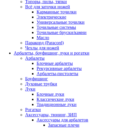
Топоры, пилы, тяпки
Всё для заточки ножей
Карманные точилки
Электрические
Универсальные точилки
Точильные системы
Точильные бруски/камни
Масло
Паракорд (Paracord)
Чехлы для ножей
Арбалеты, боуфишинг, луки и рогатки
Арбалеты
Блочные арбалеты
Рекурсивные арбалеты
Арбалеты-пистолеты
Боуфишинг
Духовые трубки
Луки
Блочные луки
Классические луки
Традиционные луки
Рогатки
Аксессуары, тюнинг, ЗИП
Аксессуары для арбалетов
Запасные плечи