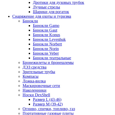
Дротики для духовых трубок
Лучные стрелы
Шарики для рогаток
Снаряжение для охоты и туризма
Бинокли
Бинокли Gamo
Бинокли Gaut
Бинокли Konus
Бинокли Levenhuk
Бинокли Norbert
Бинокли Norin
Бинокли Veber
Бинокли театральные
Бронежилеты и бронешлемы
ДЭЗ средства
Зрительные трубы
Компасы
Ложка-вилка
Маскировочные сети
Наколенники
Носки DexShell
Размер L (43-46)
Размер M (39-42)
Огниво, спички, топливо, газ
Портативные газовые плиты