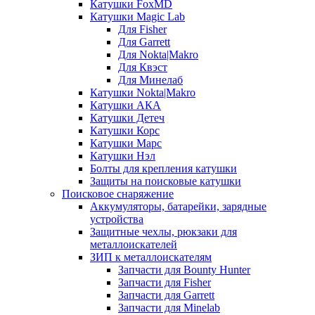
Катушки FoxMD
Катушки Magic Lab
Для Fisher
Для Garrett
Для Nokta|Makro
Для Квэст
Для Минелаб
Катушки Nokta|Makro
Катушки АКА
Катушки Детеч
Катушки Корс
Катушки Марс
Катушки Нэл
Болты для крепления катушки
Защиты на поисковые катушки
Поисковое снаряжение
Аккумуляторы, батарейки, зарядные
устройства
Защитные чехлы, рюкзаки для
металлоискателей
ЗИП к металлоискателям
Запчасти для Bounty Hunter
Запчасти для Fisher
Запчасти для Garrett
Запчасти для Minelab