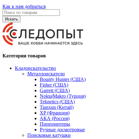
Как к нам добраться
Искать
Категории товаров
Кладоискательство
Металлоискатели
Bounty Hunter (США)
Fisher (США)
Garrett (США)
Nokta|Makro (Турция)
Teknetics (США)
Tianxun (Китай)
XP (Франция)
АКА (Россия)
Пинпоинтеры
Ручные досмотровые
Поисковые катушки