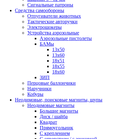
Сигнальные патроны
Средства самообороны
Отпугиватели животных
Тактические авторучки
Электрошокеры
Устройства аэрозольные
Аэрозольные пистолеты
БАМы
13х50
13х60
18х51
18х55
18х60
ЗИП
Перцовые баллончики
Наручники
Кобуры
Неодимовые, поисковые магниты, щупы
Неодимовые магниты
Большие магниты
Диск / шайба
Квадрат
Прямоугольник
С креплением
С отверстием / с зенковкой