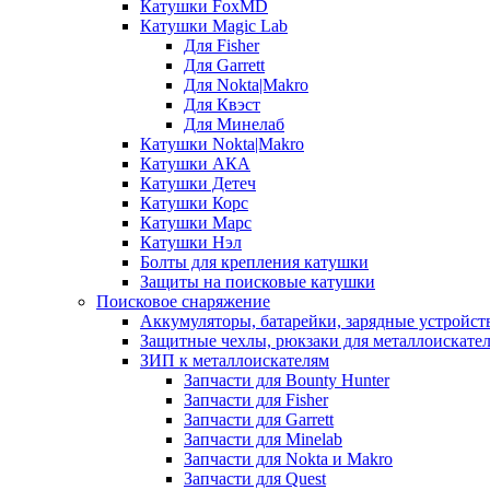
Катушки FoxMD
Катушки Magic Lab
Для Fisher
Для Garrett
Для Nokta|Makro
Для Квэст
Для Минелаб
Катушки Nokta|Makro
Катушки АКА
Катушки Детеч
Катушки Корс
Катушки Марс
Катушки Нэл
Болты для крепления катушки
Защиты на поисковые катушки
Поисковое снаряжение
Аккумуляторы, батарейки, зарядные устройст
Защитные чехлы, рюкзаки для металлоискате
ЗИП к металлоискателям
Запчасти для Bounty Hunter
Запчасти для Fisher
Запчасти для Garrett
Запчасти для Minelab
Запчасти для Nokta и Makro
Запчасти для Quest