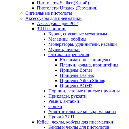
Пистолеты Stalker (Китай)
Пистолеты Umarex (Германия)
Сигнальные пистолеты
Аксессуары для пневматики
Аксессуары для PCP
ЗИП и тюнинг
Курки, спусковые механизмы
Магазины, обоймы
Модераторы, удлинители, насадки
Мушки, целики
Оптика и крепления
Коллиматорные прицелы
Планки, кольца, кронштейны
Прицелы Borner
Прицелы Leapers
Прицелы Nikko Stirling
Прицелы ВОМЗ
Поршни, газовые и витые пружины
Приклады, рукояти
Ремни, антабки
Сошки
Уплотнительные кольца, манжеты
Прочий ЗИП
Кейсы, чехлы, кобуры для пневматики
Кейсы и чехлы для пистолетов