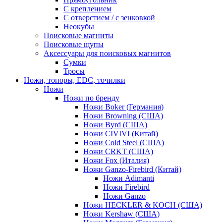
С креплением
С отверстием / с зенковкой
Неокубы
Поисковые магниты
Поисковые щупы
Аксессуары для поисковых магнитов
Сумки
Тросы
Ножи, топоры, EDC, точилки
Ножи
Ножи по бренду
Ножи Boker (Германия)
Ножи Browning (США)
Ножи Byrd (США)
Ножи CIVIVI (Китай)
Ножи Cold Steel (США)
Ножи CRKT (США)
Ножи Fox (Италия)
Ножи Ganzo-Firebird (Китай)
Ножи Adimanti
Ножи Firebird
Ножи Ganzo
Ножи HECKLER & KOCH (США)
Ножи Kershaw (США)