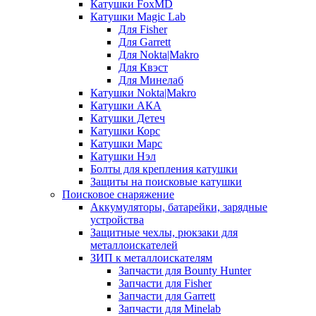
Катушки FoxMD
Катушки Magic Lab
Для Fisher
Для Garrett
Для Nokta|Makro
Для Квэст
Для Минелаб
Катушки Nokta|Makro
Катушки АКА
Катушки Детеч
Катушки Корс
Катушки Марс
Катушки Нэл
Болты для крепления катушки
Защиты на поисковые катушки
Поисковое снаряжение
Аккумуляторы, батарейки, зарядные
устройства
Защитные чехлы, рюкзаки для
металлоискателей
ЗИП к металлоискателям
Запчасти для Bounty Hunter
Запчасти для Fisher
Запчасти для Garrett
Запчасти для Minelab