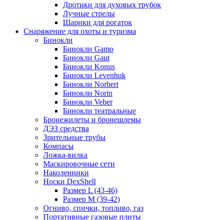
Дротики для духовых трубок
Лучные стрелы
Шарики для рогаток
Снаряжение для охоты и туризма
Бинокли
Бинокли Gamo
Бинокли Gaut
Бинокли Konus
Бинокли Levenhuk
Бинокли Norbert
Бинокли Norin
Бинокли Veber
Бинокли театральные
Бронежилеты и бронешлемы
ДЭЗ средства
Зрительные трубы
Компасы
Ложка-вилка
Маскировочные сети
Наколенники
Носки DexShell
Размер L (43-46)
Размер M (39-42)
Огниво, спички, топливо, газ
Портативные газовые плиты