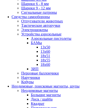
Шарики 6 - 8 мм
Шарики 9 - 12 мм
Сигнальные патроны
Средства самообороны
Отпугиватели животных
Тактические авторучки
Электрошокеры
Устройства аэрозольные
Аэрозольные пистолеты
БАМы
13х50
13х60
18х51
18х55
18х60
ЗИП
Перцовые баллончики
Наручники
Кобуры
Неодимовые, поисковые магниты, щупы
Неодимовые магниты
Большие магниты
Диск / шайба
Квадрат
Прямоугольник