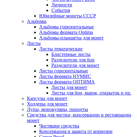
Личности
События
Юбилейные монеты СССР
Альбомы
Альбомы горизонтальные
Альбомы формата Optima
Альбомы-планшеты для монет
Листы
Листы тематические
Блистерные листы
Разделители для бон
Разделители для монет
Листы горизонтальные
Листы формата НУМИС
Листы формата ОПТИМА
Листы для монет
Листы для бон, марок, открыток и пр.
Капсулы для монет
Холдеры для монет
Лупы, монокуляры, пинцеты
Средства для чистки, консервации и реставрации
монет
Чистящие средства
Консервация и защита от коррозии
Серия Proof