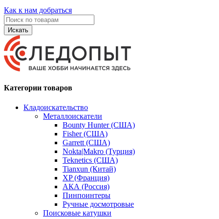
Как к нам добраться
Искать
Категории товаров
Кладоискательство
Металлоискатели
Bounty Hunter (США)
Fisher (США)
Garrett (США)
Nokta|Makro (Турция)
Teknetics (США)
Tianxun (Китай)
XP (Франция)
АКА (Россия)
Пинпоинтеры
Ручные досмотровые
Поисковые катушки