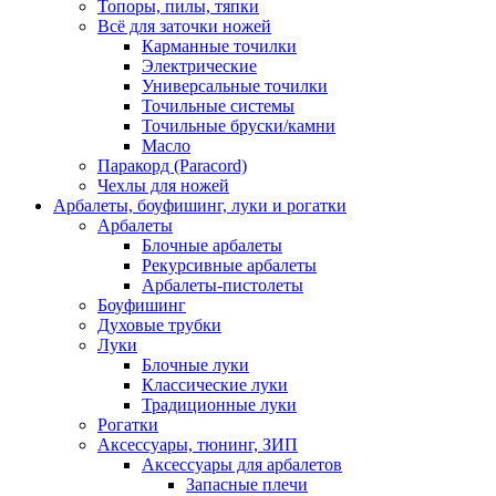
Топоры, пилы, тяпки
Всё для заточки ножей
Карманные точилки
Электрические
Универсальные точилки
Точильные системы
Точильные бруски/камни
Масло
Паракорд (Paracord)
Чехлы для ножей
Арбалеты, боуфишинг, луки и рогатки
Арбалеты
Блочные арбалеты
Рекурсивные арбалеты
Арбалеты-пистолеты
Боуфишинг
Духовые трубки
Луки
Блочные луки
Классические луки
Традиционные луки
Рогатки
Аксессуары, тюнинг, ЗИП
Аксессуары для арбалетов
Запасные плечи