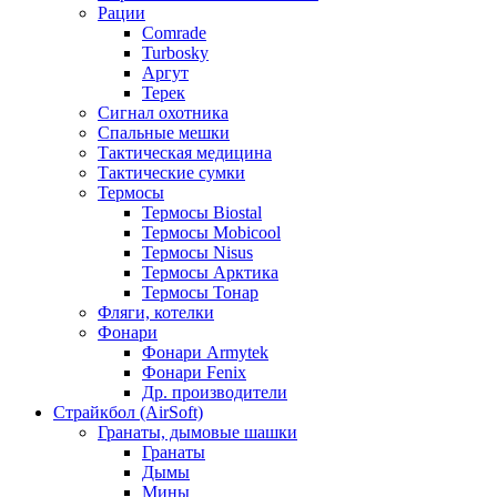
Рации
Comrade
Turbosky
Аргут
Терек
Сигнал охотника
Спальные мешки
Тактическая медицина
Тактические сумки
Термосы
Термосы Biostal
Термосы Mobicool
Термосы Nisus
Термосы Арктика
Термосы Тонар
Фляги, котелки
Фонари
Фонари Armytek
Фонари Fenix
Др. производители
Страйкбол (AirSoft)
Гранаты, дымовые шашки
Гранаты
Дымы
Мины