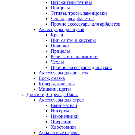
Натяжители тетивы
Прицелы
Тетивы, тросы, законцовки
Чехлы для арбалетов
Прочие аксессуары для арбалетов
Аксессуары для луков
Краги
Пип-сайты и киссеры
Полочки
Прицелы
Релизы и напальчники
Чехлы
Прочие аксессуары для луков
Аксессуары для рогаток
Воск, смазка
Киверы, колчаны
Мишени, щиты
Дротики, Стрелы, Шары
Аксессуары для стрел
Выниматели
Инсерты
Наконечники
Оперение
Хвостовики
Арбалетные стрелы