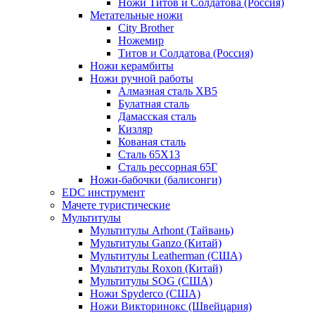
Ножи Титов и Солдатова (Россия)
Метательные ножи
City Brother
Ножемир
Титов и Солдатова (Россия)
Ножи керамбиты
Ножи ручной работы
Алмазная сталь ХВ5
Булатная сталь
Дамасская сталь
Кизляр
Кованая сталь
Сталь 65Х13
Сталь рессорная 65Г
Ножи-бабочки (балисонги)
EDC инструмент
Мачете туристические
Мультитулы
Мультитулы Arhont (Тайвань)
Мультитулы Ganzo (Китай)
Мультитулы Leatherman (США)
Мультитулы Roxon (Китай)
Мультитулы SOG (США)
Ножи Spyderco (США)
Ножи Викторинокс (Швейцария)