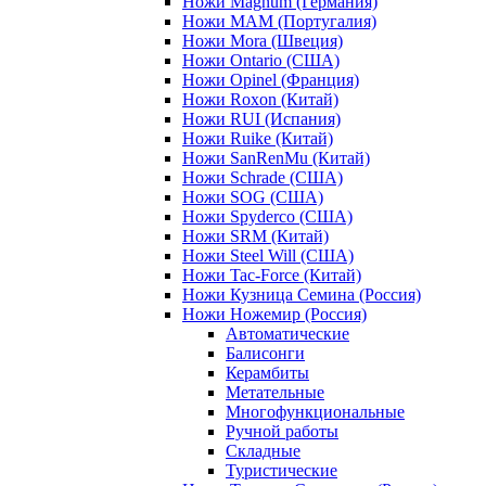
Ножи Magnum (Германия)
Ножи MAM (Португалия)
Ножи Mora (Швеция)
Ножи Ontario (США)
Ножи Opinel (Франция)
Ножи Roxon (Китай)
Ножи RUI (Испания)
Ножи Ruike (Китай)
Ножи SanRenMu (Китай)
Ножи Schrade (США)
Ножи SOG (США)
Ножи Spyderco (США)
Ножи SRM (Китай)
Ножи Steel Will (США)
Ножи Tac-Force (Китай)
Ножи Кузница Семина (Россия)
Ножи Ножемир (Россия)
Автоматические
Балисонги
Керамбиты
Метательные
Многофункциональные
Ручной работы
Складные
Туристические