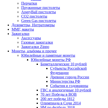
Перчатки
Пружинные пистолеты
AngryBall пистолеты
CO2 пистолеты
Green Gas пистолеты
Дозиметры, Нитратомеры
ММГ, макеты
Зажигалки
Аксессуары
Газовые зажигалки
Зажигалки Zippo
Монеты, альбомы и прочее
Юбилейные и памятные монеты
Юбилейные монеты РФ
Биметаллические 10 рублей
Субъекты Российской
Федерации
Древние города России
Министерства РФ
События и годовщины
ГВС и аналогичные 10 рублей
70 лет Победы в ВОВ
200 лет победы 1812
Олимпиада в Сочи 2014
ЧМ по футболу 2018