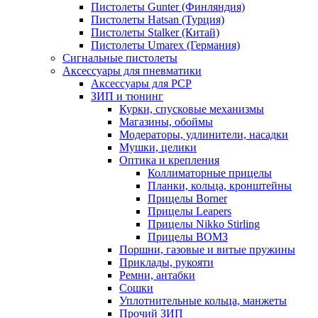
Пистолеты Gunter (Финляндия)
Пистолеты Hatsan (Турция)
Пистолеты Stalker (Китай)
Пистолеты Umarex (Германия)
Сигнальные пистолеты
Аксессуары для пневматики
Аксессуары для PCP
ЗИП и тюнинг
Курки, спусковые механизмы
Магазины, обоймы
Модераторы, удлинители, насадки
Мушки, целики
Оптика и крепления
Коллиматорные прицелы
Планки, кольца, кронштейны
Прицелы Borner
Прицелы Leapers
Прицелы Nikko Stirling
Прицелы ВОМЗ
Поршни, газовые и витые пружины
Приклады, рукояти
Ремни, антабки
Сошки
Уплотнительные кольца, манжеты
Прочий ЗИП