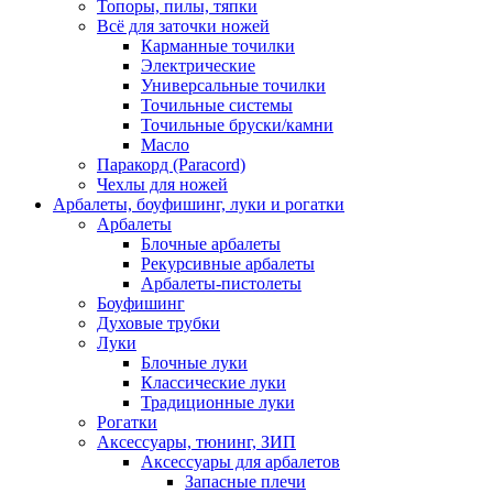
Топоры, пилы, тяпки
Всё для заточки ножей
Карманные точилки
Электрические
Универсальные точилки
Точильные системы
Точильные бруски/камни
Масло
Паракорд (Paracord)
Чехлы для ножей
Арбалеты, боуфишинг, луки и рогатки
Арбалеты
Блочные арбалеты
Рекурсивные арбалеты
Арбалеты-пистолеты
Боуфишинг
Духовые трубки
Луки
Блочные луки
Классические луки
Традиционные луки
Рогатки
Аксессуары, тюнинг, ЗИП
Аксессуары для арбалетов
Запасные плечи