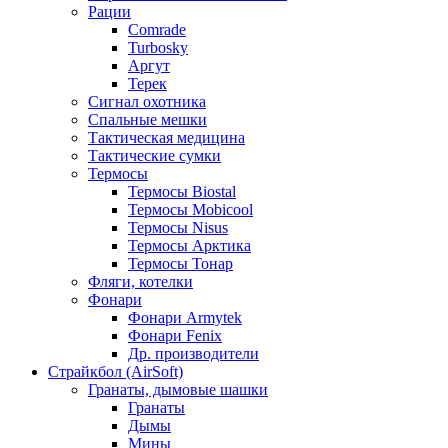
Рации
Comrade
Turbosky
Аргут
Терек
Сигнал охотника
Спальные мешки
Тактическая медицина
Тактические сумки
Термосы
Термосы Biostal
Термосы Mobicool
Термосы Nisus
Термосы Арктика
Термосы Тонар
Фляги, котелки
Фонари
Фонари Armytek
Фонари Fenix
Др. производители
Страйкбол (AirSoft)
Гранаты, дымовые шашки
Гранаты
Дымы
Мины