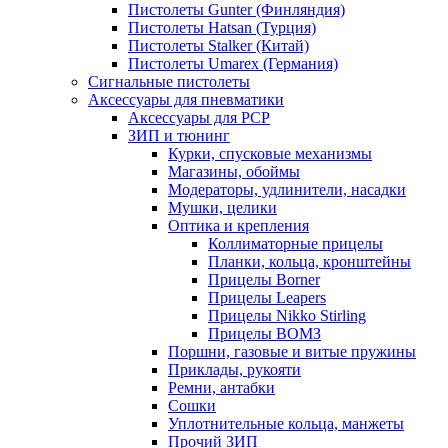
Пистолеты Gunter (Финляндия)
Пистолеты Hatsan (Турция)
Пистолеты Stalker (Китай)
Пистолеты Umarex (Германия)
Сигнальные пистолеты
Аксессуары для пневматики
Аксессуары для PCP
ЗИП и тюнинг
Курки, спусковые механизмы
Магазины, обоймы
Модераторы, удлинители, насадки
Мушки, целики
Оптика и крепления
Коллиматорные прицелы
Планки, кольца, кронштейны
Прицелы Borner
Прицелы Leapers
Прицелы Nikko Stirling
Прицелы ВОМЗ
Поршни, газовые и витые пружины
Приклады, рукояти
Ремни, антабки
Сошки
Уплотнительные кольца, манжеты
Прочий ЗИП