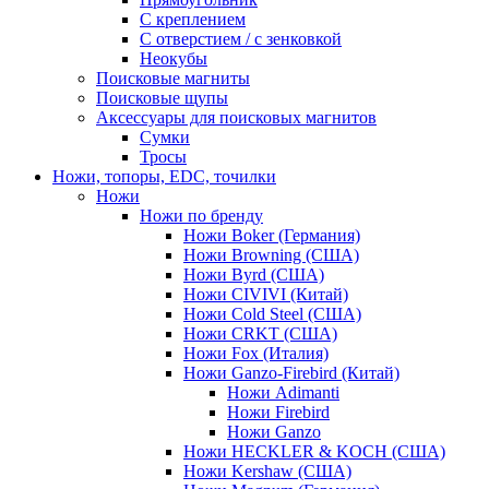
С креплением
С отверстием / с зенковкой
Неокубы
Поисковые магниты
Поисковые щупы
Аксессуары для поисковых магнитов
Сумки
Тросы
Ножи, топоры, EDC, точилки
Ножи
Ножи по бренду
Ножи Boker (Германия)
Ножи Browning (США)
Ножи Byrd (США)
Ножи CIVIVI (Китай)
Ножи Cold Steel (США)
Ножи CRKT (США)
Ножи Fox (Италия)
Ножи Ganzo-Firebird (Китай)
Ножи Adimanti
Ножи Firebird
Ножи Ganzo
Ножи HECKLER & KOCH (США)
Ножи Kershaw (США)