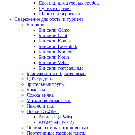
Дротики для духовых трубок
Лучные стрелы
Шарики для рогаток
Снаряжение для охоты и туризма
Бинокли
Бинокли Gamo
Бинокли Gaut
Бинокли Konus
Бинокли Levenhuk
Бинокли Norbert
Бинокли Norin
Бинокли Veber
Бинокли театральные
Бронежилеты и бронешлемы
ДЭЗ средства
Зрительные трубы
Компасы
Ложка-вилка
Маскировочные сети
Наколенники
Носки DexShell
Размер L (43-46)
Размер M (39-42)
Огниво, спички, топливо, газ
Портативные газовые плиты