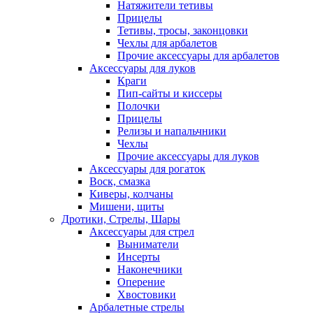
Натяжители тетивы
Прицелы
Тетивы, тросы, законцовки
Чехлы для арбалетов
Прочие аксессуары для арбалетов
Аксессуары для луков
Краги
Пип-сайты и киссеры
Полочки
Прицелы
Релизы и напальчники
Чехлы
Прочие аксессуары для луков
Аксессуары для рогаток
Воск, смазка
Киверы, колчаны
Мишени, щиты
Дротики, Стрелы, Шары
Аксессуары для стрел
Выниматели
Инсерты
Наконечники
Оперение
Хвостовики
Арбалетные стрелы