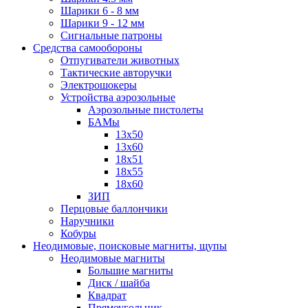
Шарики 6 - 8 мм
Шарики 9 - 12 мм
Сигнальные патроны
Средства самообороны
Отпугиватели животных
Тактические авторучки
Электрошокеры
Устройства аэрозольные
Аэрозольные пистолеты
БАМы
13х50
13х60
18х51
18х55
18х60
ЗИП
Перцовые баллончики
Наручники
Кобуры
Неодимовые, поисковые магниты, щупы
Неодимовые магниты
Большие магниты
Диск / шайба
Квадрат
Прямоугольник