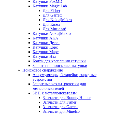
Катушки FoxMD
Катушки Magic Lab
Для Fisher
Для Garrett
Для Nokta|Makro
Для Квэст
Для Минелаб
Катушки Nokta|Makro
Катушки АКА
Катушки Детеч
Катушки Корс
Катушки Марс
Катушки Нэл
Болты для крепления катушки
Защиты на поисковые катушки
Поисковое снаряжение
Аккумуляторы, батарейки, зарядные
устройства
Защитные чехлы, рюкзаки для
металлоискателей
ЗИП к металлоискателям
Запчасти для Bounty Hunter
Запчасти для Fisher
Запчасти для Garrett
Запчасти для Minelab