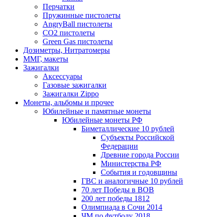
Перчатки
Пружинные пистолеты
AngryBall пистолеты
CO2 пистолеты
Green Gas пистолеты
Дозиметры, Нитратомеры
ММГ, макеты
Зажигалки
Аксессуары
Газовые зажигалки
Зажигалки Zippo
Монеты, альбомы и прочее
Юбилейные и памятные монеты
Юбилейные монеты РФ
Биметаллические 10 рублей
Субъекты Российской
Федерации
Древние города России
Министерства РФ
События и годовщины
ГВС и аналогичные 10 рублей
70 лет Победы в ВОВ
200 лет победы 1812
Олимпиада в Сочи 2014
ЧМ по футболу 2018