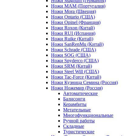
Ножи Magnum (Германия)
Ножи MAM (Португалия)
Ножи Mora (Швеция)
Ножи Ontario (США)
Ножи Opinel (Франция)
Ножи Roxon (Китай)
Ножи RUI (Испания)
Ножи Ruike (Китай)
Ножи SanRenMu (Китай)
Ножи Schrade (США)
Ножи SOG (США)
Ножи Spyderco (США)
Ножи SRM (Китай)
Ножи Steel Will (США)
Ножи Tac-Force (Китай)
Ножи Кузница Семина (Россия)
Ножи Ножемир (Россия)
Автоматические
Балисонги
Керамбиты
Метательные
Многофункциональные
Ручной работы
Складные
Туристические