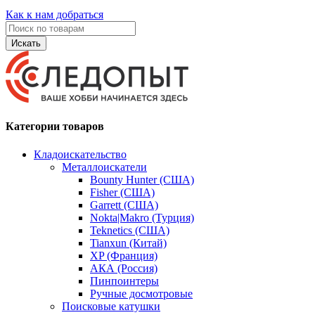
Как к нам добраться
Искать
Категории товаров
Кладоискательство
Металлоискатели
Bounty Hunter (США)
Fisher (США)
Garrett (США)
Nokta|Makro (Турция)
Teknetics (США)
Tianxun (Китай)
XP (Франция)
АКА (Россия)
Пинпоинтеры
Ручные досмотровые
Поисковые катушки