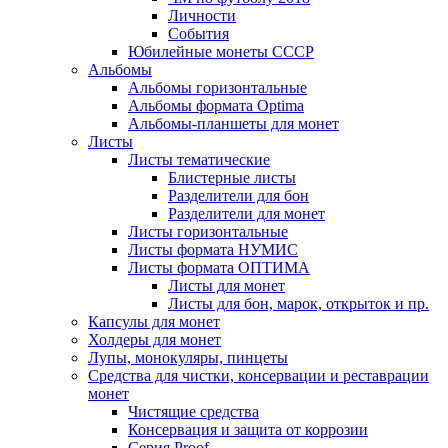
Личности
События
Юбилейные монеты СССР
Альбомы
Альбомы горизонтальные
Альбомы формата Optima
Альбомы-планшеты для монет
Листы
Листы тематические
Блистерные листы
Разделители для бон
Разделители для монет
Листы горизонтальные
Листы формата НУМИС
Листы формата ОПТИМА
Листы для монет
Листы для бон, марок, открыток и пр.
Капсулы для монет
Холдеры для монет
Лупы, монокуляры, пинцеты
Средства для чистки, консервации и реставрации
монет
Чистящие средства
Консервация и защита от коррозии
Серия Proof