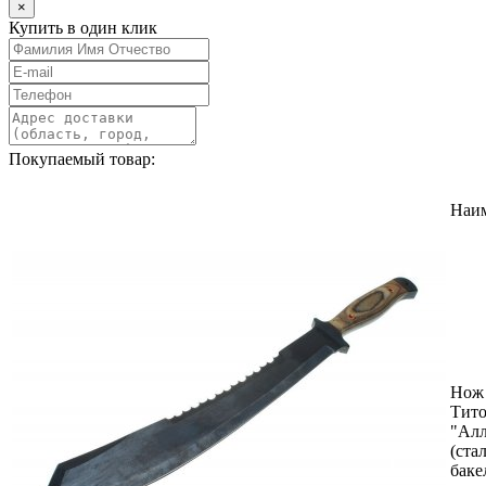
×
Купить в один клик
Покупаемый товар:
Наи
Нож 
Тит
"Алл
(стал
баке