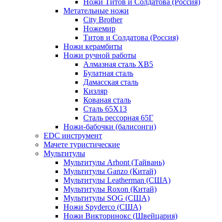
Ножи Титов и Солдатова (Россия)
Метательные ножи
City Brother
Ножемир
Титов и Солдатова (Россия)
Ножи керамбиты
Ножи ручной работы
Алмазная сталь ХВ5
Булатная сталь
Дамасская сталь
Кизляр
Кованая сталь
Сталь 65Х13
Сталь рессорная 65Г
Ножи-бабочки (балисонги)
EDC инструмент
Мачете туристические
Мультитулы
Мультитулы Arhont (Тайвань)
Мультитулы Ganzo (Китай)
Мультитулы Leatherman (США)
Мультитулы Roxon (Китай)
Мультитулы SOG (США)
Ножи Spyderco (США)
Ножи Викторинокс (Швейцария)