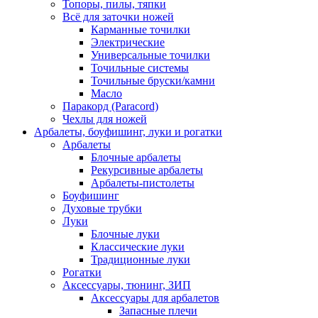
Топоры, пилы, тяпки
Всё для заточки ножей
Карманные точилки
Электрические
Универсальные точилки
Точильные системы
Точильные бруски/камни
Масло
Паракорд (Paracord)
Чехлы для ножей
Арбалеты, боуфишинг, луки и рогатки
Арбалеты
Блочные арбалеты
Рекурсивные арбалеты
Арбалеты-пистолеты
Боуфишинг
Духовые трубки
Луки
Блочные луки
Классические луки
Традиционные луки
Рогатки
Аксессуары, тюнинг, ЗИП
Аксессуары для арбалетов
Запасные плечи