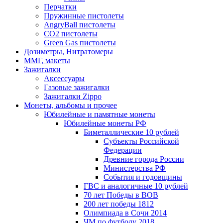
Перчатки
Пружинные пистолеты
AngryBall пистолеты
CO2 пистолеты
Green Gas пистолеты
Дозиметры, Нитратомеры
ММГ, макеты
Зажигалки
Аксессуары
Газовые зажигалки
Зажигалки Zippo
Монеты, альбомы и прочее
Юбилейные и памятные монеты
Юбилейные монеты РФ
Биметаллические 10 рублей
Субъекты Российской
Федерации
Древние города России
Министерства РФ
События и годовщины
ГВС и аналогичные 10 рублей
70 лет Победы в ВОВ
200 лет победы 1812
Олимпиада в Сочи 2014
ЧМ по футболу 2018