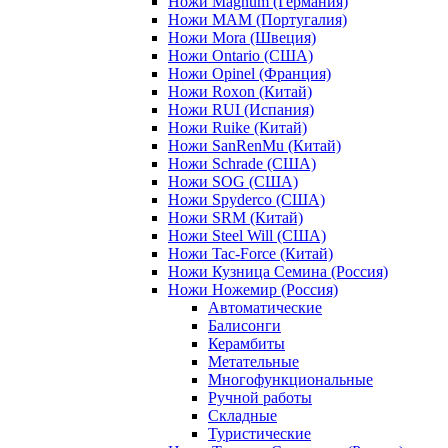
Ножи Magnum (Германия)
Ножи MAM (Португалия)
Ножи Mora (Швеция)
Ножи Ontario (США)
Ножи Opinel (Франция)
Ножи Roxon (Китай)
Ножи RUI (Испания)
Ножи Ruike (Китай)
Ножи SanRenMu (Китай)
Ножи Schrade (США)
Ножи SOG (США)
Ножи Spyderco (США)
Ножи SRM (Китай)
Ножи Steel Will (США)
Ножи Tac-Force (Китай)
Ножи Кузница Семина (Россия)
Ножи Ножемир (Россия)
Автоматические
Балисонги
Керамбиты
Метательные
Многофункциональные
Ручной работы
Складные
Туристические