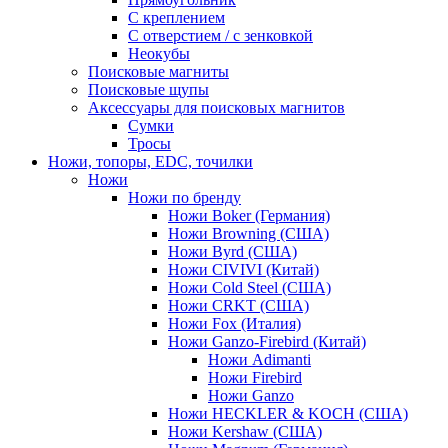
С креплением
С отверстием / с зенковкой
Неокубы
Поисковые магниты
Поисковые щупы
Аксессуары для поисковых магнитов
Сумки
Тросы
Ножи, топоры, EDC, точилки
Ножи
Ножи по бренду
Ножи Boker (Германия)
Ножи Browning (США)
Ножи Byrd (США)
Ножи CIVIVI (Китай)
Ножи Cold Steel (США)
Ножи CRKT (США)
Ножи Fox (Италия)
Ножи Ganzo-Firebird (Китай)
Ножи Adimanti
Ножи Firebird
Ножи Ganzo
Ножи HECKLER & KOCH (США)
Ножи Kershaw (США)