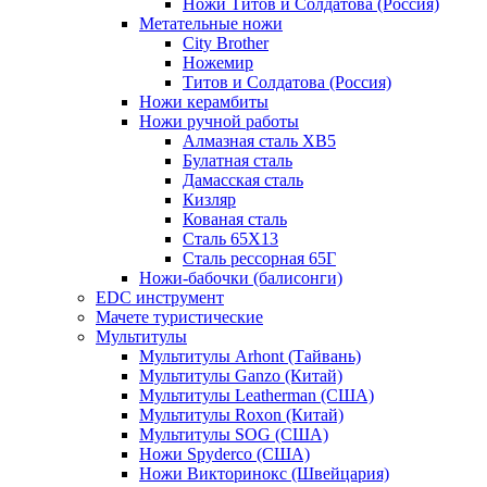
Ножи Титов и Солдатова (Россия)
Метательные ножи
City Brother
Ножемир
Титов и Солдатова (Россия)
Ножи керамбиты
Ножи ручной работы
Алмазная сталь ХВ5
Булатная сталь
Дамасская сталь
Кизляр
Кованая сталь
Сталь 65Х13
Сталь рессорная 65Г
Ножи-бабочки (балисонги)
EDC инструмент
Мачете туристические
Мультитулы
Мультитулы Arhont (Тайвань)
Мультитулы Ganzo (Китай)
Мультитулы Leatherman (США)
Мультитулы Roxon (Китай)
Мультитулы SOG (США)
Ножи Spyderco (США)
Ножи Викторинокс (Швейцария)