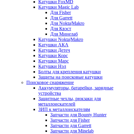
Катушки FoxMD
Катушки Magic Lab
Для Fisher
Для Garrett
Для Nokta|Makro
Для Квэст
Для Минелаб
Катушки Nokta|Makro
Катушки АКА
Катушки Детеч
Катушки Корс
Катушки Марс
Катушки Нэл
Болты для крепления катушки
Защиты на поисковые катушки
Поисковое снаряжение
Аккумуляторы, батарейки, зарядные
устройства
Защитные чехлы, рюкзаки для
металлоискателей
ЗИП к металлоискателям
Запчасти для Bounty Hunter
Запчасти для Fisher
Запчасти для Garrett
Запчасти для Minelab