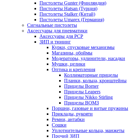
Пистолеты Gunter (Финляндия)
Пистолеты Hatsan (Турция)
Пистолеты Stalker (Китай)
Пистолеты Umarex (Германия)
Сигнальные пистолеты
Аксессуары для пневматики
Аксессуары для PCP
ЗИП и тюнинг
Курки, спусковые механизмы
Магазины, обоймы
Модераторы, удлинители, насадки
Мушки, целики
Оптика и крепления
Коллиматорные прицелы
Планки, кольца, кронштейны
Прицелы Borner
Прицелы Leapers
Прицелы Nikko Stirling
Прицелы ВОМЗ
Поршни, газовые и витые пружины
Приклады, рукояти
Ремни, антабки
Сошки
Уплотнительные кольца, манжеты
Прочий ЗИП