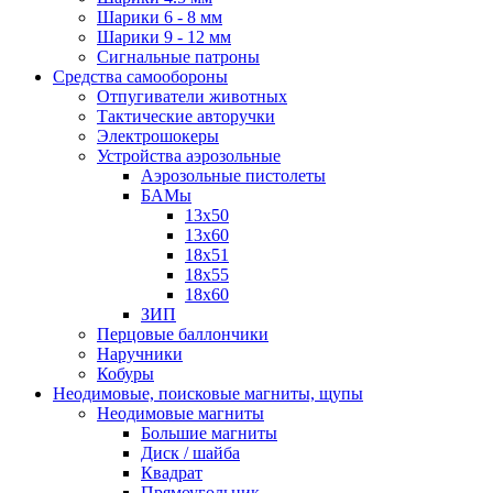
Шарики 6 - 8 мм
Шарики 9 - 12 мм
Сигнальные патроны
Средства самообороны
Отпугиватели животных
Тактические авторучки
Электрошокеры
Устройства аэрозольные
Аэрозольные пистолеты
БАМы
13х50
13х60
18х51
18х55
18х60
ЗИП
Перцовые баллончики
Наручники
Кобуры
Неодимовые, поисковые магниты, щупы
Неодимовые магниты
Большие магниты
Диск / шайба
Квадрат
Прямоугольник