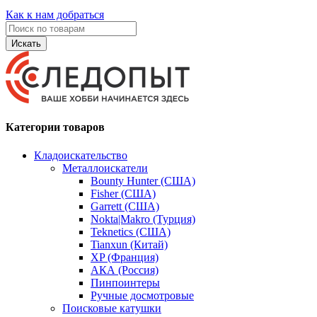
Как к нам добраться
Искать
Категории товаров
Кладоискательство
Металлоискатели
Bounty Hunter (США)
Fisher (США)
Garrett (США)
Nokta|Makro (Турция)
Teknetics (США)
Tianxun (Китай)
XP (Франция)
АКА (Россия)
Пинпоинтеры
Ручные досмотровые
Поисковые катушки