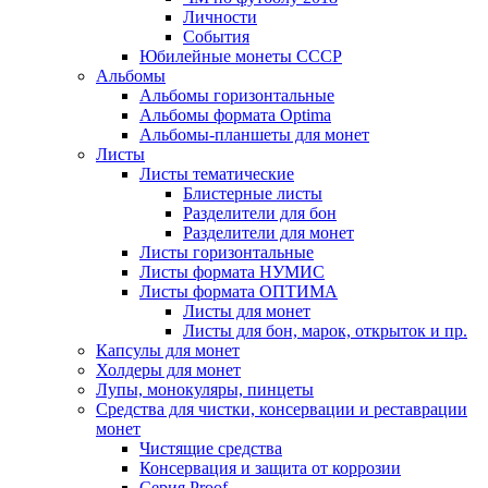
Личности
События
Юбилейные монеты СССР
Альбомы
Альбомы горизонтальные
Альбомы формата Optima
Альбомы-планшеты для монет
Листы
Листы тематические
Блистерные листы
Разделители для бон
Разделители для монет
Листы горизонтальные
Листы формата НУМИС
Листы формата ОПТИМА
Листы для монет
Листы для бон, марок, открыток и пр.
Капсулы для монет
Холдеры для монет
Лупы, монокуляры, пинцеты
Средства для чистки, консервации и реставрации
монет
Чистящие средства
Консервация и защита от коррозии
Серия Proof