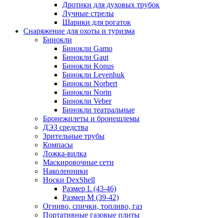
Дротики для духовых трубок
Лучные стрелы
Шарики для рогаток
Снаряжение для охоты и туризма
Бинокли
Бинокли Gamo
Бинокли Gaut
Бинокли Konus
Бинокли Levenhuk
Бинокли Norbert
Бинокли Norin
Бинокли Veber
Бинокли театральные
Бронежилеты и бронешлемы
ДЭЗ средства
Зрительные трубы
Компасы
Ложка-вилка
Маскировочные сети
Наколенники
Носки DexShell
Размер L (43-46)
Размер M (39-42)
Огниво, спички, топливо, газ
Портативные газовые плиты