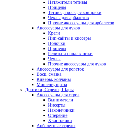
Натяжители тетивы
Прицелы
Тетивы, тросы, законцовки
Чехлы для арбалетов
Прочие аксессуары для арбалетов
Аксессуары для луков
Краги
Пип-сайты и киссеры
Полочки
Прицелы
Релизы и напальчники
Чехлы
Прочие аксессуары для луков
Аксессуары для рогаток
Воск, смазка
Киверы, колчаны
Мишени, щиты
Дротики, Стрелы, Шары
Аксессуары для стрел
Выниматели
Инсерты
Наконечники
Оперение
Хвостовики
Арбалетные стрелы