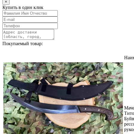
×
Купить в один клик
Покупаемый товар:
Наи
Маче
Тит
Буйв
ресс
руко