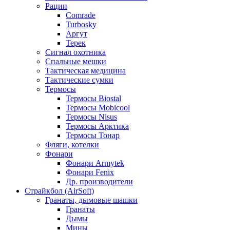
Рации
Comrade
Turbosky
Аргут
Терек
Сигнал охотника
Спальные мешки
Тактическая медицина
Тактические сумки
Термосы
Термосы Biostal
Термосы Mobicool
Термосы Nisus
Термосы Арктика
Термосы Тонар
Фляги, котелки
Фонари
Фонари Armytek
Фонари Fenix
Др. производители
Страйкбол (AirSoft)
Гранаты, дымовые шашки
Гранаты
Дымы
Мины