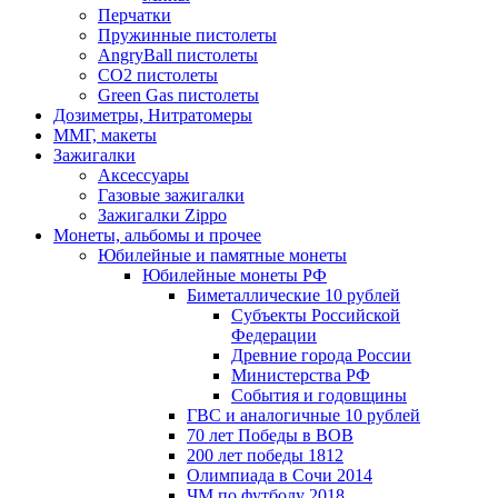
Перчатки
Пружинные пистолеты
AngryBall пистолеты
CO2 пистолеты
Green Gas пистолеты
Дозиметры, Нитратомеры
ММГ, макеты
Зажигалки
Аксессуары
Газовые зажигалки
Зажигалки Zippo
Монеты, альбомы и прочее
Юбилейные и памятные монеты
Юбилейные монеты РФ
Биметаллические 10 рублей
Субъекты Российской
Федерации
Древние города России
Министерства РФ
События и годовщины
ГВС и аналогичные 10 рублей
70 лет Победы в ВОВ
200 лет победы 1812
Олимпиада в Сочи 2014
ЧМ по футболу 2018