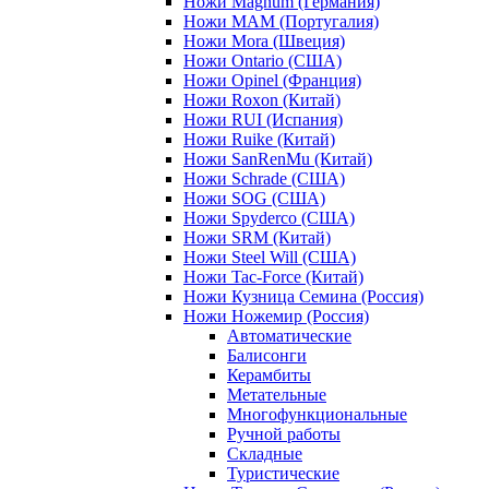
Ножи Magnum (Германия)
Ножи MAM (Португалия)
Ножи Mora (Швеция)
Ножи Ontario (США)
Ножи Opinel (Франция)
Ножи Roxon (Китай)
Ножи RUI (Испания)
Ножи Ruike (Китай)
Ножи SanRenMu (Китай)
Ножи Schrade (США)
Ножи SOG (США)
Ножи Spyderco (США)
Ножи SRM (Китай)
Ножи Steel Will (США)
Ножи Tac-Force (Китай)
Ножи Кузница Семина (Россия)
Ножи Ножемир (Россия)
Автоматические
Балисонги
Керамбиты
Метательные
Многофункциональные
Ручной работы
Складные
Туристические