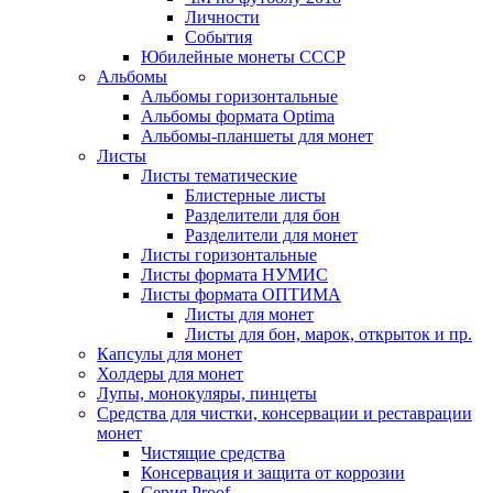
Личности
События
Юбилейные монеты СССР
Альбомы
Альбомы горизонтальные
Альбомы формата Optima
Альбомы-планшеты для монет
Листы
Листы тематические
Блистерные листы
Разделители для бон
Разделители для монет
Листы горизонтальные
Листы формата НУМИС
Листы формата ОПТИМА
Листы для монет
Листы для бон, марок, открыток и пр.
Капсулы для монет
Холдеры для монет
Лупы, монокуляры, пинцеты
Средства для чистки, консервации и реставрации
монет
Чистящие средства
Консервация и защита от коррозии
Серия Proof