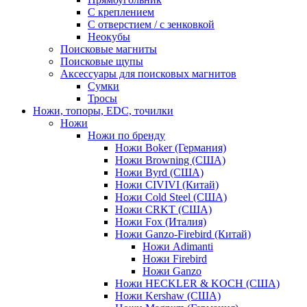
С креплением
С отверстием / с зенковкой
Неокубы
Поисковые магниты
Поисковые щупы
Аксессуары для поисковых магнитов
Сумки
Тросы
Ножи, топоры, EDC, точилки
Ножи
Ножи по бренду
Ножи Boker (Германия)
Ножи Browning (США)
Ножи Byrd (США)
Ножи CIVIVI (Китай)
Ножи Cold Steel (США)
Ножи CRKT (США)
Ножи Fox (Италия)
Ножи Ganzo-Firebird (Китай)
Ножи Adimanti
Ножи Firebird
Ножи Ganzo
Ножи HECKLER & KOCH (США)
Ножи Kershaw (США)