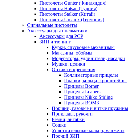
Пистолеты Gunter (Финляндия)
Пистолеты Hatsan (Турция)
Пистолеты Stalker (Китай)
Пистолеты Umarex (Германия)
Сигнальные пистолеты
Аксессуары для пневматики
Аксессуары для PCP
ЗИП и тюнинг
Курки, спусковые механизмы
Магазины, обоймы
Модераторы, удлинители, насадки
Мушки, целики
Оптика и крепления
Коллиматорные прицелы
Планки, кольца, кронштейны
Прицелы Borner
Прицелы Leapers
Прицелы Nikko Stirling
Прицелы ВОМЗ
Поршни, газовые и витые пружины
Приклады, рукояти
Ремни, антабки
Сошки
Уплотнительные кольца, манжеты
Прочий ЗИП