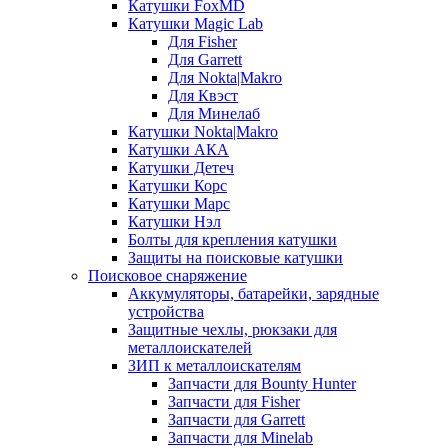
Катушки FoxMD
Катушки Magic Lab
Для Fisher
Для Garrett
Для Nokta|Makro
Для Квэст
Для Минелаб
Катушки Nokta|Makro
Катушки АКА
Катушки Детеч
Катушки Корс
Катушки Марс
Катушки Нэл
Болты для крепления катушки
Защиты на поисковые катушки
Поисковое снаряжение
Аккумуляторы, батарейки, зарядные
устройства
Защитные чехлы, рюкзаки для
металлоискателей
ЗИП к металлоискателям
Запчасти для Bounty Hunter
Запчасти для Fisher
Запчасти для Garrett
Запчасти для Minelab