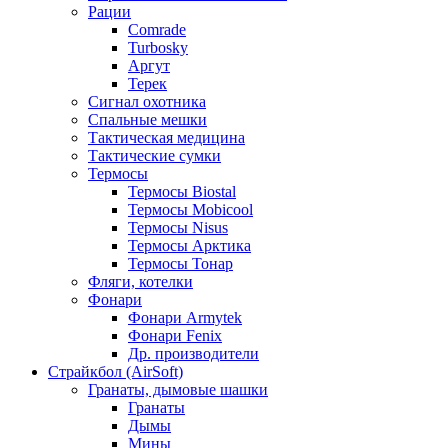
Рации
Comrade
Turbosky
Аргут
Терек
Сигнал охотника
Спальные мешки
Тактическая медицина
Тактические сумки
Термосы
Термосы Biostal
Термосы Mobicool
Термосы Nisus
Термосы Арктика
Термосы Тонар
Фляги, котелки
Фонари
Фонари Armytek
Фонари Fenix
Др. производители
Страйкбол (AirSoft)
Гранаты, дымовые шашки
Гранаты
Дымы
Мины