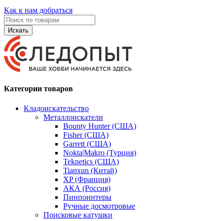
Как к нам добраться
Искать
Категории товаров
Кладоискательство
Металлоискатели
Bounty Hunter (США)
Fisher (США)
Garrett (США)
Nokta|Makro (Турция)
Teknetics (США)
Tianxun (Китай)
XP (Франция)
АКА (Россия)
Пинпоинтеры
Ручные досмотровые
Поисковые катушки