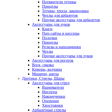
Натяжители тетивы
Прицелы
Тетивы, тросы, законцовки
Чехлы для арбалетов
Прочие аксессуары для арбалетов
Аксессуары для луков
Краги
Пип-сайты и киссеры
Полочки
Прицелы
Релизы и напальчники
Чехлы
Прочие аксессуары для луков
Аксессуары для рогаток
Воск, смазка
Киверы, колчаны
Мишени, щиты
Дротики, Стрелы, Шары
Аксессуары для стрел
Выниматели
Инсерты
Наконечники
Оперение
Хвостовики
Арбалетные стрелы