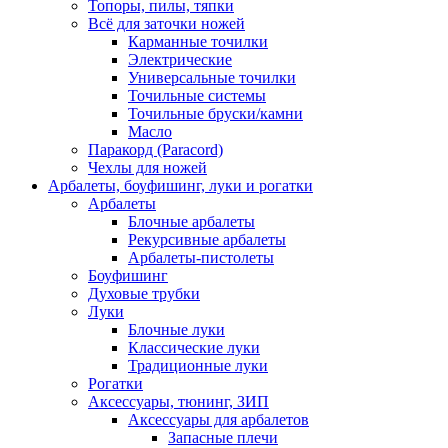
Топоры, пилы, тяпки
Всё для заточки ножей
Карманные точилки
Электрические
Универсальные точилки
Точильные системы
Точильные бруски/камни
Масло
Паракорд (Paracord)
Чехлы для ножей
Арбалеты, боуфишинг, луки и рогатки
Арбалеты
Блочные арбалеты
Рекурсивные арбалеты
Арбалеты-пистолеты
Боуфишинг
Духовые трубки
Луки
Блочные луки
Классические луки
Традиционные луки
Рогатки
Аксессуары, тюнинг, ЗИП
Аксессуары для арбалетов
Запасные плечи