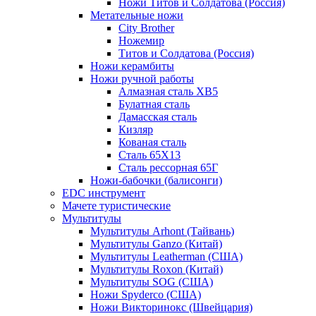
Ножи Титов и Солдатова (Россия)
Метательные ножи
City Brother
Ножемир
Титов и Солдатова (Россия)
Ножи керамбиты
Ножи ручной работы
Алмазная сталь ХВ5
Булатная сталь
Дамасская сталь
Кизляр
Кованая сталь
Сталь 65Х13
Сталь рессорная 65Г
Ножи-бабочки (балисонги)
EDC инструмент
Мачете туристические
Мультитулы
Мультитулы Arhont (Тайвань)
Мультитулы Ganzo (Китай)
Мультитулы Leatherman (США)
Мультитулы Roxon (Китай)
Мультитулы SOG (США)
Ножи Spyderco (США)
Ножи Викторинокс (Швейцария)