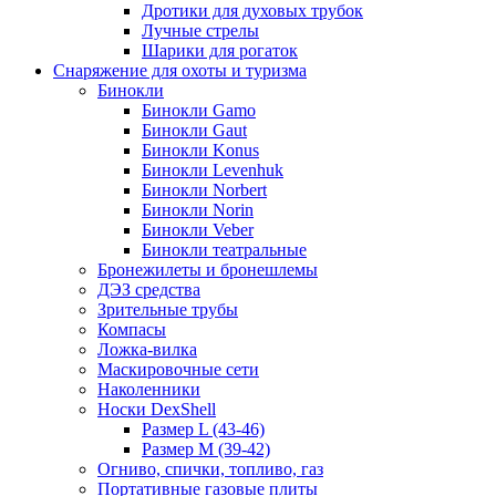
Дротики для духовых трубок
Лучные стрелы
Шарики для рогаток
Снаряжение для охоты и туризма
Бинокли
Бинокли Gamo
Бинокли Gaut
Бинокли Konus
Бинокли Levenhuk
Бинокли Norbert
Бинокли Norin
Бинокли Veber
Бинокли театральные
Бронежилеты и бронешлемы
ДЭЗ средства
Зрительные трубы
Компасы
Ложка-вилка
Маскировочные сети
Наколенники
Носки DexShell
Размер L (43-46)
Размер M (39-42)
Огниво, спички, топливо, газ
Портативные газовые плиты