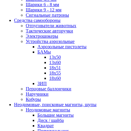
Шарики 6 - 8 мм
Шарики 9 - 12 мм
Сигнальные патроны
Средства самообороны
Отпугиватели животных
Тактические авторучки
Электрошокеры
Устройства аэрозольные
Аэрозольные пистолеты
БАМы
13х50
13х60
18х51
18х55
18х60
ЗИП
Перцовые баллончики
Наручники
Кобуры
Неодимовые, поисковые магниты, щупы
Неодимовые магниты
Большие магниты
Диск / шайба
Квадрат
Прямоугольник