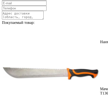
Покупаемый товар:
Наи
Маче
T13