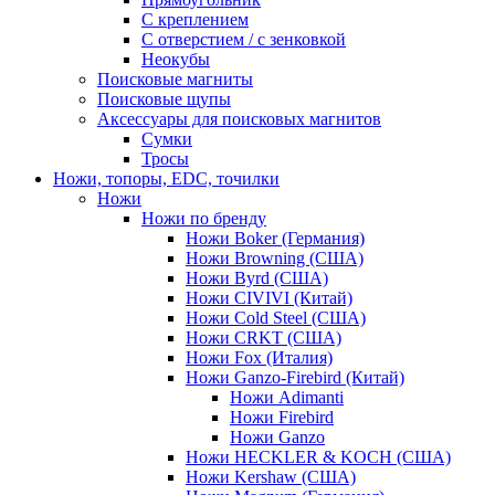
С креплением
С отверстием / с зенковкой
Неокубы
Поисковые магниты
Поисковые щупы
Аксессуары для поисковых магнитов
Сумки
Тросы
Ножи, топоры, EDC, точилки
Ножи
Ножи по бренду
Ножи Boker (Германия)
Ножи Browning (США)
Ножи Byrd (США)
Ножи CIVIVI (Китай)
Ножи Cold Steel (США)
Ножи CRKT (США)
Ножи Fox (Италия)
Ножи Ganzo-Firebird (Китай)
Ножи Adimanti
Ножи Firebird
Ножи Ganzo
Ножи HECKLER & KOCH (США)
Ножи Kershaw (США)