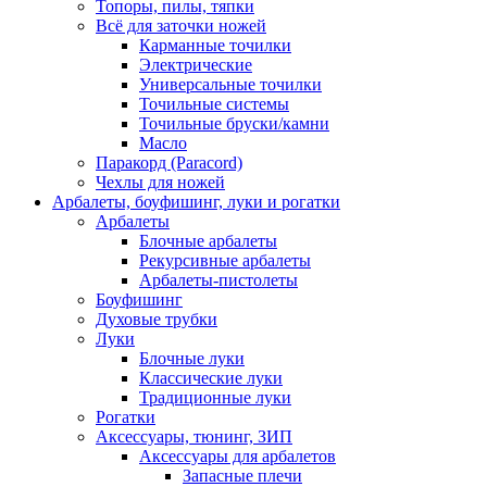
Топоры, пилы, тяпки
Всё для заточки ножей
Карманные точилки
Электрические
Универсальные точилки
Точильные системы
Точильные бруски/камни
Масло
Паракорд (Paracord)
Чехлы для ножей
Арбалеты, боуфишинг, луки и рогатки
Арбалеты
Блочные арбалеты
Рекурсивные арбалеты
Арбалеты-пистолеты
Боуфишинг
Духовые трубки
Луки
Блочные луки
Классические луки
Традиционные луки
Рогатки
Аксессуары, тюнинг, ЗИП
Аксессуары для арбалетов
Запасные плечи