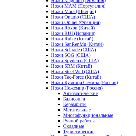
Ножи Magnum (Германия)
Ножи MAM (Португалия)
Ножи Mora (Швеция)
Ножи Ontario (США)
Ножи Opinel (Франция)
Ножи Roxon (Китай)
Ножи RUI (Испания)
Ножи Ruike (Китай)
Ножи SanRenMu (Китай)
Ножи Schrade (США)
Ножи SOG (США)
Ножи Spyderco (США)
Ножи SRM (Китай)
Ножи Steel Will (США)
Ножи Tac-Force (Китай)
Ножи Кузница Семина (Россия)
Ножи Ножемир (Россия)
Автоматические
Балисонги
Керамбиты
Метательные
Многофункциональные
Ручной работы
Складные
Туристические