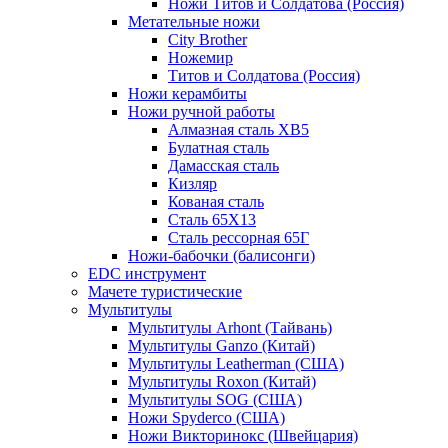
Ножи Титов и Солдатова (Россия)
Метательные ножи
City Brother
Ножемир
Титов и Солдатова (Россия)
Ножи керамбиты
Ножи ручной работы
Алмазная сталь ХВ5
Булатная сталь
Дамасская сталь
Кизляр
Кованая сталь
Сталь 65Х13
Сталь рессорная 65Г
Ножи-бабочки (балисонги)
EDC инструмент
Мачете туристические
Мультитулы
Мультитулы Arhont (Тайвань)
Мультитулы Ganzo (Китай)
Мультитулы Leatherman (США)
Мультитулы Roxon (Китай)
Мультитулы SOG (США)
Ножи Spyderco (США)
Ножи Викторинокс (Швейцария)