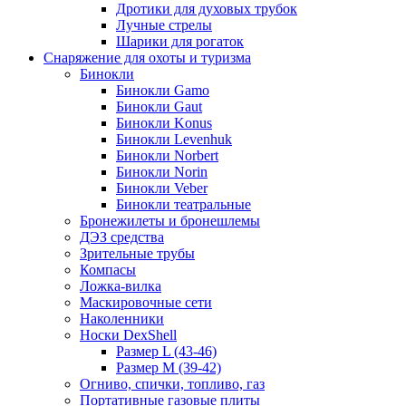
Дротики для духовых трубок
Лучные стрелы
Шарики для рогаток
Снаряжение для охоты и туризма
Бинокли
Бинокли Gamo
Бинокли Gaut
Бинокли Konus
Бинокли Levenhuk
Бинокли Norbert
Бинокли Norin
Бинокли Veber
Бинокли театральные
Бронежилеты и бронешлемы
ДЭЗ средства
Зрительные трубы
Компасы
Ложка-вилка
Маскировочные сети
Наколенники
Носки DexShell
Размер L (43-46)
Размер M (39-42)
Огниво, спички, топливо, газ
Портативные газовые плиты