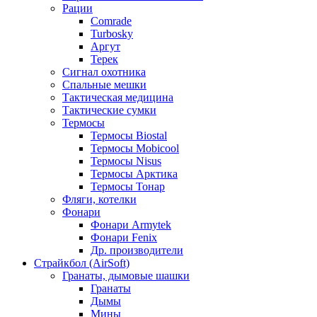
Рации
Comrade
Turbosky
Аргут
Терек
Сигнал охотника
Спальные мешки
Тактическая медицина
Тактические сумки
Термосы
Термосы Biostal
Термосы Mobicool
Термосы Nisus
Термосы Арктика
Термосы Тонар
Фляги, котелки
Фонари
Фонари Armytek
Фонари Fenix
Др. производители
Страйкбол (AirSoft)
Гранаты, дымовые шашки
Гранаты
Дымы
Мины