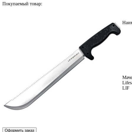
Покупаемый товар:
Наи
Маче
Life
LIF
Оформить заказ