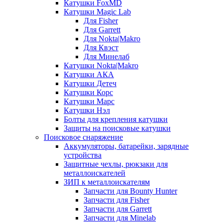
Катушки FoxMD
Катушки Magic Lab
Для Fisher
Для Garrett
Для Nokta|Makro
Для Квэст
Для Минелаб
Катушки Nokta|Makro
Катушки АКА
Катушки Детеч
Катушки Корс
Катушки Марс
Катушки Нэл
Болты для крепления катушки
Защиты на поисковые катушки
Поисковое снаряжение
Аккумуляторы, батарейки, зарядные
устройства
Защитные чехлы, рюкзаки для
металлоискателей
ЗИП к металлоискателям
Запчасти для Bounty Hunter
Запчасти для Fisher
Запчасти для Garrett
Запчасти для Minelab