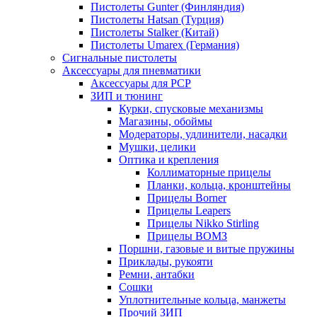
Пистолеты Gunter (Финляндия)
Пистолеты Hatsan (Турция)
Пистолеты Stalker (Китай)
Пистолеты Umarex (Германия)
Сигнальные пистолеты
Аксессуары для пневматики
Аксессуары для PCP
ЗИП и тюнинг
Курки, спусковые механизмы
Магазины, обоймы
Модераторы, удлинители, насадки
Мушки, целики
Оптика и крепления
Коллиматорные прицелы
Планки, кольца, кронштейны
Прицелы Borner
Прицелы Leapers
Прицелы Nikko Stirling
Прицелы ВОМЗ
Поршни, газовые и витые пружины
Приклады, рукояти
Ремни, антабки
Сошки
Уплотнительные кольца, манжеты
Прочий ЗИП