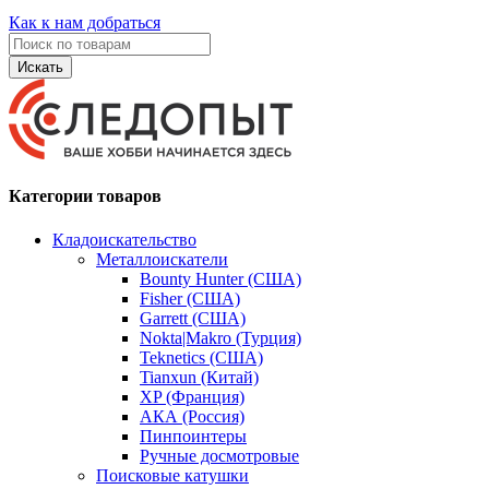
Как к нам добраться
Искать
Категории товаров
Кладоискательство
Металлоискатели
Bounty Hunter (США)
Fisher (США)
Garrett (США)
Nokta|Makro (Турция)
Teknetics (США)
Tianxun (Китай)
XP (Франция)
АКА (Россия)
Пинпоинтеры
Ручные досмотровые
Поисковые катушки