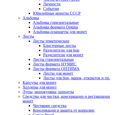
Личности
События
Юбилейные монеты СССР
Альбомы
Альбомы горизонтальные
Альбомы формата Optima
Альбомы-планшеты для монет
Листы
Листы тематические
Блистерные листы
Разделители для бон
Разделители для монет
Листы горизонтальные
Листы формата НУМИС
Листы формата ОПТИМА
Листы для монет
Листы для бон, марок, открыток и пр.
Капсулы для монет
Холдеры для монет
Лупы, монокуляры, пинцеты
Средства для чистки, консервации и реставрации
монет
Чистящие средства
Консервация и защита от коррозии
Серия Proof