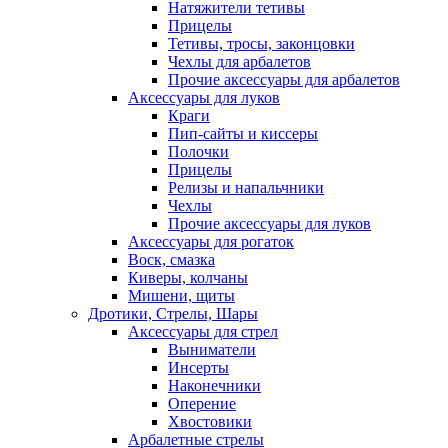
Натяжители тетивы
Прицелы
Тетивы, тросы, законцовки
Чехлы для арбалетов
Прочие аксессуары для арбалетов
Аксессуары для луков
Краги
Пип-сайты и киссеры
Полочки
Прицелы
Релизы и напальчники
Чехлы
Прочие аксессуары для луков
Аксессуары для рогаток
Воск, смазка
Киверы, колчаны
Мишени, щиты
Дротики, Стрелы, Шары
Аксессуары для стрел
Выниматели
Инсерты
Наконечники
Оперение
Хвостовики
Арбалетные стрелы