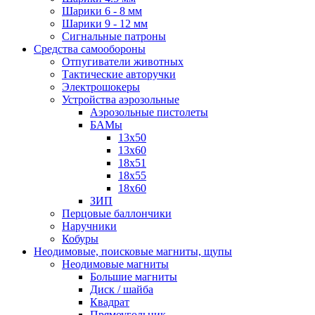
Шарики 6 - 8 мм
Шарики 9 - 12 мм
Сигнальные патроны
Средства самообороны
Отпугиватели животных
Тактические авторучки
Электрошокеры
Устройства аэрозольные
Аэрозольные пистолеты
БАМы
13х50
13х60
18х51
18х55
18х60
ЗИП
Перцовые баллончики
Наручники
Кобуры
Неодимовые, поисковые магниты, щупы
Неодимовые магниты
Большие магниты
Диск / шайба
Квадрат
Прямоугольник