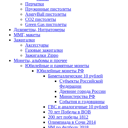
Перчатки
Пружинные пистолеты
AngryBall пистолеты
CO2 пистолеты
Green Gas пистолеты
Дозиметры, Нитратомеры
ММГ, макеты
Зажигалки
Аксессуары
Газовые зажигалки
Зажигалки Zippo
Монеты, альбомы и прочее
Юбилейные и памятные монеты
Юбилейные монеты РФ
Биметаллические 10 рублей
Субъекты Российской
Федерации
Древние города России
Министерства РФ
События и годовщины
ГВС и аналогичные 10 рублей
70 лет Победы в ВОВ
200 лет победы 1812
Олимпиада в Сочи 2014
ЧМ по футболу 2018