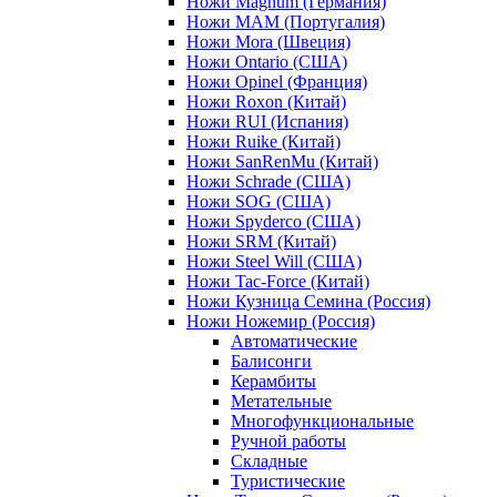
Ножи Magnum (Германия)
Ножи MAM (Португалия)
Ножи Mora (Швеция)
Ножи Ontario (США)
Ножи Opinel (Франция)
Ножи Roxon (Китай)
Ножи RUI (Испания)
Ножи Ruike (Китай)
Ножи SanRenMu (Китай)
Ножи Schrade (США)
Ножи SOG (США)
Ножи Spyderco (США)
Ножи SRM (Китай)
Ножи Steel Will (США)
Ножи Tac-Force (Китай)
Ножи Кузница Семина (Россия)
Ножи Ножемир (Россия)
Автоматические
Балисонги
Керамбиты
Метательные
Многофункциональные
Ручной работы
Складные
Туристические