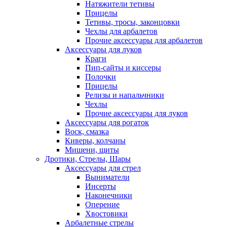
Натяжители тетивы
Прицелы
Тетивы, тросы, законцовки
Чехлы для арбалетов
Прочие аксессуары для арбалетов
Аксессуары для луков
Краги
Пип-сайты и киссеры
Полочки
Прицелы
Релизы и напальчники
Чехлы
Прочие аксессуары для луков
Аксессуары для рогаток
Воск, смазка
Киверы, колчаны
Мишени, щиты
Дротики, Стрелы, Шары
Аксессуары для стрел
Выниматели
Инсерты
Наконечники
Оперение
Хвостовики
Арбалетные стрелы