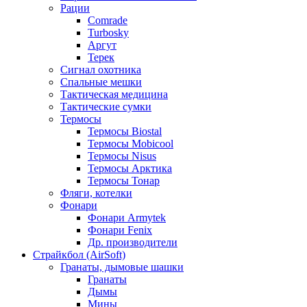
Рации
Comrade
Turbosky
Аргут
Терек
Сигнал охотника
Спальные мешки
Тактическая медицина
Тактические сумки
Термосы
Термосы Biostal
Термосы Mobicool
Термосы Nisus
Термосы Арктика
Термосы Тонар
Фляги, котелки
Фонари
Фонари Armytek
Фонари Fenix
Др. производители
Страйкбол (AirSoft)
Гранаты, дымовые шашки
Гранаты
Дымы
Мины