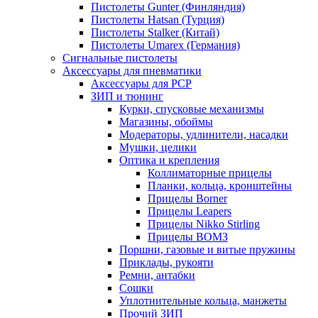
Пистолеты Gunter (Финляндия)
Пистолеты Hatsan (Турция)
Пистолеты Stalker (Китай)
Пистолеты Umarex (Германия)
Сигнальные пистолеты
Аксессуары для пневматики
Аксессуары для PCP
ЗИП и тюнинг
Курки, спусковые механизмы
Магазины, обоймы
Модераторы, удлинители, насадки
Мушки, целики
Оптика и крепления
Коллиматорные прицелы
Планки, кольца, кронштейны
Прицелы Borner
Прицелы Leapers
Прицелы Nikko Stirling
Прицелы ВОМЗ
Поршни, газовые и витые пружины
Приклады, рукояти
Ремни, антабки
Сошки
Уплотнительные кольца, манжеты
Прочий ЗИП