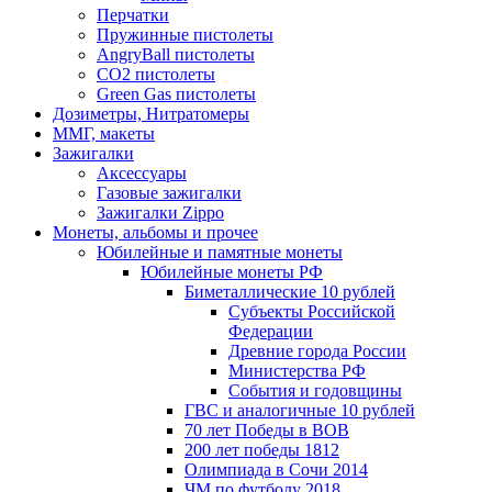
Перчатки
Пружинные пистолеты
AngryBall пистолеты
CO2 пистолеты
Green Gas пистолеты
Дозиметры, Нитратомеры
ММГ, макеты
Зажигалки
Аксессуары
Газовые зажигалки
Зажигалки Zippo
Монеты, альбомы и прочее
Юбилейные и памятные монеты
Юбилейные монеты РФ
Биметаллические 10 рублей
Субъекты Российской
Федерации
Древние города России
Министерства РФ
События и годовщины
ГВС и аналогичные 10 рублей
70 лет Победы в ВОВ
200 лет победы 1812
Олимпиада в Сочи 2014
ЧМ по футболу 2018