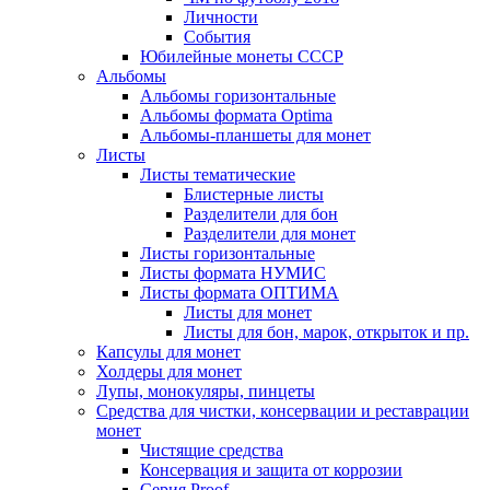
Личности
События
Юбилейные монеты СССР
Альбомы
Альбомы горизонтальные
Альбомы формата Optima
Альбомы-планшеты для монет
Листы
Листы тематические
Блистерные листы
Разделители для бон
Разделители для монет
Листы горизонтальные
Листы формата НУМИС
Листы формата ОПТИМА
Листы для монет
Листы для бон, марок, открыток и пр.
Капсулы для монет
Холдеры для монет
Лупы, монокуляры, пинцеты
Средства для чистки, консервации и реставрации
монет
Чистящие средства
Консервация и защита от коррозии
Серия Proof