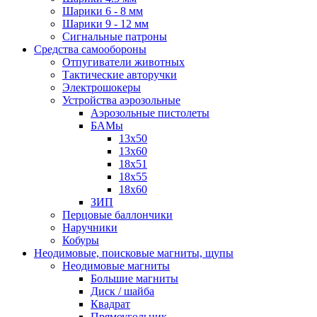
Шарики 6 - 8 мм
Шарики 9 - 12 мм
Сигнальные патроны
Средства самообороны
Отпугиватели животных
Тактические авторучки
Электрошокеры
Устройства аэрозольные
Аэрозольные пистолеты
БАМы
13х50
13х60
18х51
18х55
18х60
ЗИП
Перцовые баллончики
Наручники
Кобуры
Неодимовые, поисковые магниты, щупы
Неодимовые магниты
Большие магниты
Диск / шайба
Квадрат
Прямоугольник