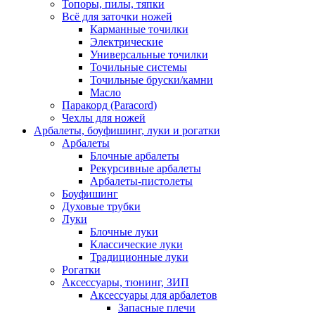
Топоры, пилы, тяпки
Всё для заточки ножей
Карманные точилки
Электрические
Универсальные точилки
Точильные системы
Точильные бруски/камни
Масло
Паракорд (Paracord)
Чехлы для ножей
Арбалеты, боуфишинг, луки и рогатки
Арбалеты
Блочные арбалеты
Рекурсивные арбалеты
Арбалеты-пистолеты
Боуфишинг
Духовые трубки
Луки
Блочные луки
Классические луки
Традиционные луки
Рогатки
Аксессуары, тюнинг, ЗИП
Аксессуары для арбалетов
Запасные плечи