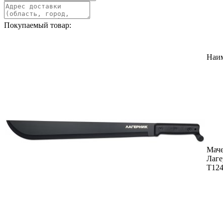
Покупаемый товар:
Наи
Маче
Лаге
T12