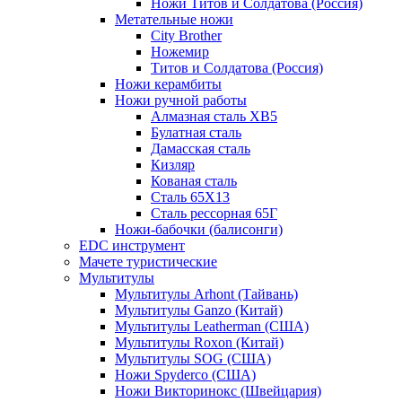
Ножи Титов и Солдатова (Россия)
Метательные ножи
City Brother
Ножемир
Титов и Солдатова (Россия)
Ножи керамбиты
Ножи ручной работы
Алмазная сталь ХВ5
Булатная сталь
Дамасская сталь
Кизляр
Кованая сталь
Сталь 65Х13
Сталь рессорная 65Г
Ножи-бабочки (балисонги)
EDC инструмент
Мачете туристические
Мультитулы
Мультитулы Arhont (Тайвань)
Мультитулы Ganzo (Китай)
Мультитулы Leatherman (США)
Мультитулы Roxon (Китай)
Мультитулы SOG (США)
Ножи Spyderco (США)
Ножи Викторинокс (Швейцария)