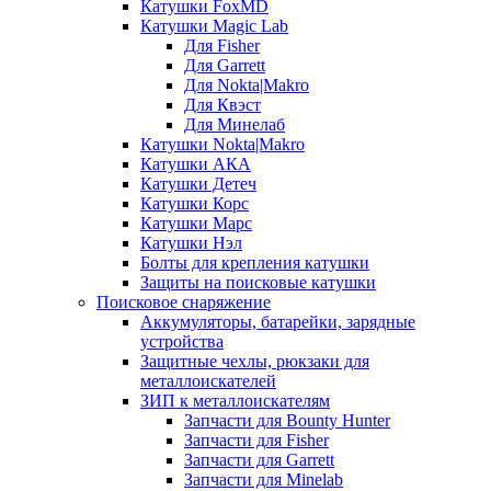
Катушки FoxMD
Катушки Magic Lab
Для Fisher
Для Garrett
Для Nokta|Makro
Для Квэст
Для Минелаб
Катушки Nokta|Makro
Катушки АКА
Катушки Детеч
Катушки Корс
Катушки Марс
Катушки Нэл
Болты для крепления катушки
Защиты на поисковые катушки
Поисковое снаряжение
Аккумуляторы, батарейки, зарядные
устройства
Защитные чехлы, рюкзаки для
металлоискателей
ЗИП к металлоискателям
Запчасти для Bounty Hunter
Запчасти для Fisher
Запчасти для Garrett
Запчасти для Minelab