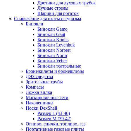
Дротики для духовых трубок
Лучные стрелы
Шарики для рогаток
Снаряжение для охоты и туризма
Бинокли
Бинокли Gamo
Бинокли Gaut
Бинокли Konus
Бинокли Levenhuk
Бинокли Norbert
Бинокли Norin
Бинокли Veber
Бинокли театральные
Бронежилеты и бронешлемы
ДЭЗ средства
Зрительные трубы
Компасы
Ложка-вилка
Маскировочные сети
Наколенники
Носки DexShell
Размер L (43-46)
Размер M (39-42)
Огниво, спички, топливо, газ
Портативные газовые плиты