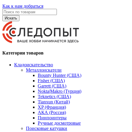
Как к нам добраться
Искать
Категории товаров
Кладоискательство
Металлоискатели
Bounty Hunter (США)
Fisher (США)
Garrett (США)
Nokta|Makro (Турция)
Teknetics (США)
Tianxun (Китай)
XP (Франция)
АКА (Россия)
Пинпоинтеры
Ручные досмотровые
Поисковые катушки