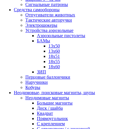
Сигнальные патроны
Средства самообороны
Отпугиватели животных
Тактические авторучки
Электрошокеры
Устройства аэрозольные
Аэрозольные пистолеты
БАМы
13х50
13х60
18х51
18х55
18х60
ЗИП
Перцовые баллончики
Наручники
Кобуры
Неодимовые, поисковые магниты, щупы
Неодимовые магниты
Большие магниты
Диск / шайба
Квадрат
Прямоугольник
С креплением
С отверстием / с зенковкой