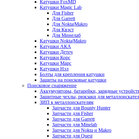
Катушки FoxMD
Катушки Magic Lab
Для Fisher
Для Garrett
Для Nokta|Makro
Для Квэст
Для Минелаб
Катушки Nokta|Makro
Катушки АКА
Катушки Детеч
Катушки Корс
Катушки Марс
Катушки Нэл
Болты для крепления катушки
Защиты на поисковые катушки
Поисковое снаряжение
Аккумуляторы, батарейки, зарядные устройст
Защитные чехлы, рюкзаки для металлоискате
ЗИП к металлоискателям
Запчасти для Bounty Hunter
Запчасти для Fisher
Запчасти для Garrett
Запчасти для Minelab
Запчасти для Nokta и Makro
Запчасти для Quest