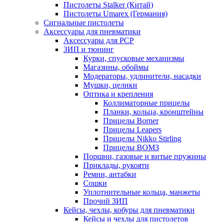
Пистолеты Stalker (Китай)
Пистолеты Umarex (Германия)
Сигнальные пистолеты
Аксессуары для пневматики
Аксессуары для PCP
ЗИП и тюнинг
Курки, спусковые механизмы
Магазины, обоймы
Модераторы, удлинители, насадки
Мушки, целики
Оптика и крепления
Коллиматорные прицелы
Планки, кольца, кронштейны
Прицелы Borner
Прицелы Leapers
Прицелы Nikko Stirling
Прицелы ВОМЗ
Поршни, газовые и витые пружины
Приклады, рукояти
Ремни, антабки
Сошки
Уплотнительные кольца, манжеты
Прочий ЗИП
Кейсы, чехлы, кобуры для пневматики
Кейсы и чехлы для пистолетов