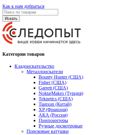
Как к нам добраться
Искать
Категории товаров
Кладоискательство
Металлоискатели
Bounty Hunter (США)
Fisher (США)
Garrett (США)
Nokta|Makro (Турция)
Teknetics (США)
Tianxun (Китай)
XP (Франция)
АКА (Россия)
Пинпоинтеры
Ручные досмотровые
Поисковые катушки