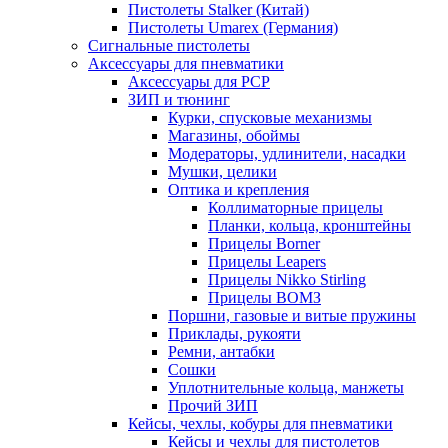
Пистолеты Stalker (Китай)
Пистолеты Umarex (Германия)
Сигнальные пистолеты
Аксессуары для пневматики
Аксессуары для PCP
ЗИП и тюнинг
Курки, спусковые механизмы
Магазины, обоймы
Модераторы, удлинители, насадки
Мушки, целики
Оптика и крепления
Коллиматорные прицелы
Планки, кольца, кронштейны
Прицелы Borner
Прицелы Leapers
Прицелы Nikko Stirling
Прицелы ВОМЗ
Поршни, газовые и витые пружины
Приклады, рукояти
Ремни, антабки
Сошки
Уплотнительные кольца, манжеты
Прочий ЗИП
Кейсы, чехлы, кобуры для пневматики
Кейсы и чехлы для пистолетов