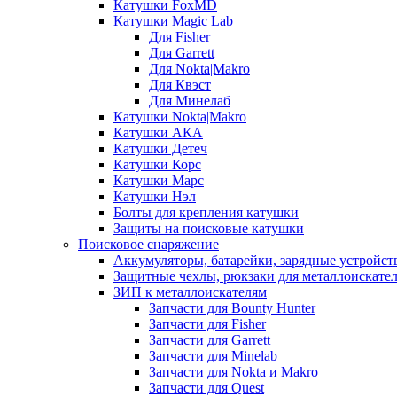
Катушки FoxMD
Катушки Magic Lab
Для Fisher
Для Garrett
Для Nokta|Makro
Для Квэст
Для Минелаб
Катушки Nokta|Makro
Катушки АКА
Катушки Детеч
Катушки Корс
Катушки Марс
Катушки Нэл
Болты для крепления катушки
Защиты на поисковые катушки
Поисковое снаряжение
Аккумуляторы, батарейки, зарядные устройст
Защитные чехлы, рюкзаки для металлоискате
ЗИП к металлоискателям
Запчасти для Bounty Hunter
Запчасти для Fisher
Запчасти для Garrett
Запчасти для Minelab
Запчасти для Nokta и Makro
Запчасти для Quest