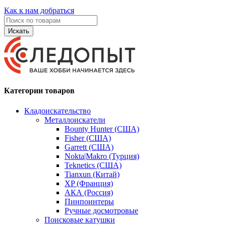
Как к нам добраться
Искать
Категории товаров
Кладоискательство
Металлоискатели
Bounty Hunter (США)
Fisher (США)
Garrett (США)
Nokta|Makro (Турция)
Teknetics (США)
Tianxun (Китай)
XP (Франция)
АКА (Россия)
Пинпоинтеры
Ручные досмотровые
Поисковые катушки