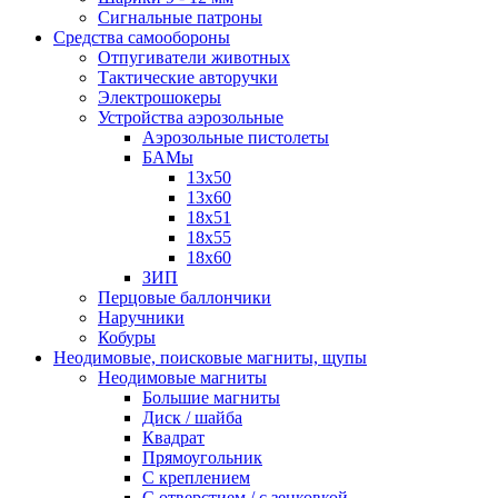
Сигнальные патроны
Средства самообороны
Отпугиватели животных
Тактические авторучки
Электрошокеры
Устройства аэрозольные
Аэрозольные пистолеты
БАМы
13х50
13х60
18х51
18х55
18х60
ЗИП
Перцовые баллончики
Наручники
Кобуры
Неодимовые, поисковые магниты, щупы
Неодимовые магниты
Большие магниты
Диск / шайба
Квадрат
Прямоугольник
С креплением
С отверстием / с зенковкой