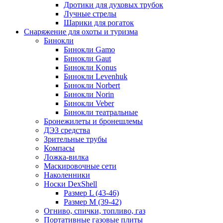
Дротики для духовых трубок
Лучные стрелы
Шарики для рогаток
Снаряжение для охоты и туризма
Бинокли
Бинокли Gamo
Бинокли Gaut
Бинокли Konus
Бинокли Levenhuk
Бинокли Norbert
Бинокли Norin
Бинокли Veber
Бинокли театральные
Бронежилеты и бронешлемы
ДЭЗ средства
Зрительные трубы
Компасы
Ложка-вилка
Маскировочные сети
Наколенники
Носки DexShell
Размер L (43-46)
Размер M (39-42)
Огниво, спички, топливо, газ
Портативные газовые плиты