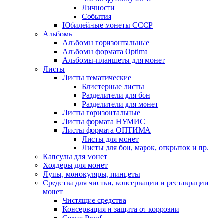
Личности
События
Юбилейные монеты СССР
Альбомы
Альбомы горизонтальные
Альбомы формата Optima
Альбомы-планшеты для монет
Листы
Листы тематические
Блистерные листы
Разделители для бон
Разделители для монет
Листы горизонтальные
Листы формата НУМИС
Листы формата ОПТИМА
Листы для монет
Листы для бон, марок, открыток и пр.
Капсулы для монет
Холдеры для монет
Лупы, монокуляры, пинцеты
Средства для чистки, консервации и реставрации
монет
Чистящие средства
Консервация и защита от коррозии
Серия Proof