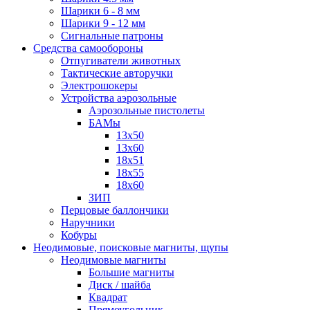
Шарики 6 - 8 мм
Шарики 9 - 12 мм
Сигнальные патроны
Средства самообороны
Отпугиватели животных
Тактические авторучки
Электрошокеры
Устройства аэрозольные
Аэрозольные пистолеты
БАМы
13х50
13х60
18х51
18х55
18х60
ЗИП
Перцовые баллончики
Наручники
Кобуры
Неодимовые, поисковые магниты, щупы
Неодимовые магниты
Большие магниты
Диск / шайба
Квадрат
Прямоугольник