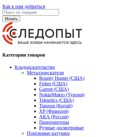
Как к нам добраться
Искать
Категории товаров
Кладоискательство
Металлоискатели
Bounty Hunter (США)
Fisher (США)
Garrett (США)
Nokta|Makro (Турция)
Teknetics (США)
Tianxun (Китай)
XP (Франция)
АКА (Россия)
Пинпоинтеры
Ручные досмотровые
Поисковые катушки