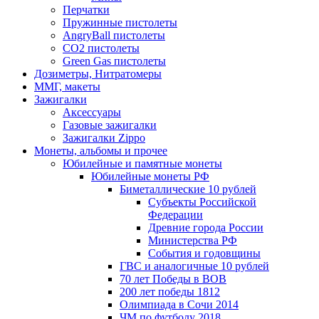
Перчатки
Пружинные пистолеты
AngryBall пистолеты
CO2 пистолеты
Green Gas пистолеты
Дозиметры, Нитратомеры
ММГ, макеты
Зажигалки
Аксессуары
Газовые зажигалки
Зажигалки Zippo
Монеты, альбомы и прочее
Юбилейные и памятные монеты
Юбилейные монеты РФ
Биметаллические 10 рублей
Субъекты Российской
Федерации
Древние города России
Министерства РФ
События и годовщины
ГВС и аналогичные 10 рублей
70 лет Победы в ВОВ
200 лет победы 1812
Олимпиада в Сочи 2014
ЧМ по футболу 2018