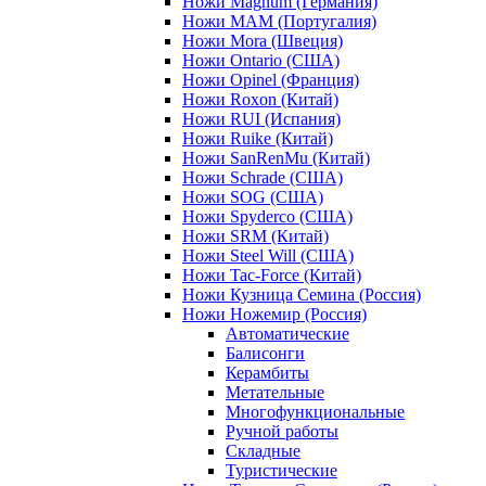
Ножи Magnum (Германия)
Ножи MAM (Португалия)
Ножи Mora (Швеция)
Ножи Ontario (США)
Ножи Opinel (Франция)
Ножи Roxon (Китай)
Ножи RUI (Испания)
Ножи Ruike (Китай)
Ножи SanRenMu (Китай)
Ножи Schrade (США)
Ножи SOG (США)
Ножи Spyderco (США)
Ножи SRM (Китай)
Ножи Steel Will (США)
Ножи Tac-Force (Китай)
Ножи Кузница Семина (Россия)
Ножи Ножемир (Россия)
Автоматические
Балисонги
Керамбиты
Метательные
Многофункциональные
Ручной работы
Складные
Туристические