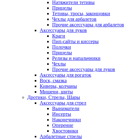
Натяжители тетивы
Прицелы
Тетивы, тросы, законцовки
Чехлы для арбалетов
Прочие аксессуары для арбалетов
Аксессуары для луков
Краги
Пип-сайты и киссеры
Полочки
Прицелы
Релизы и напальчники
Чехлы
Прочие аксессуары для луков
Аксессуары для рогаток
Воск, смазка
Киверы, колчаны
Мишени, щиты
Дротики, Стрелы, Шары
Аксессуары для стрел
Выниматели
Инсерты
Наконечники
Оперение
Хвостовики
Арбалетные стрелы