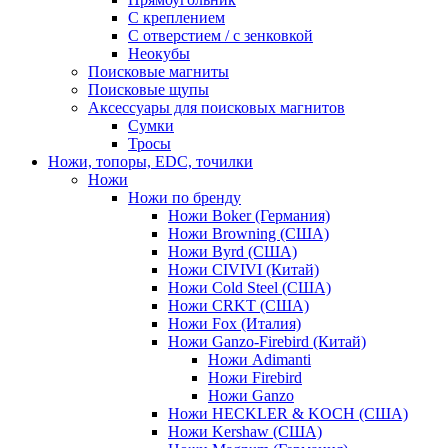
С креплением
С отверстием / с зенковкой
Неокубы
Поисковые магниты
Поисковые щупы
Аксессуары для поисковых магнитов
Сумки
Тросы
Ножи, топоры, EDC, точилки
Ножи
Ножи по бренду
Ножи Boker (Германия)
Ножи Browning (США)
Ножи Byrd (США)
Ножи CIVIVI (Китай)
Ножи Cold Steel (США)
Ножи CRKT (США)
Ножи Fox (Италия)
Ножи Ganzo-Firebird (Китай)
Ножи Adimanti
Ножи Firebird
Ножи Ganzo
Ножи HECKLER & KOCH (США)
Ножи Kershaw (США)