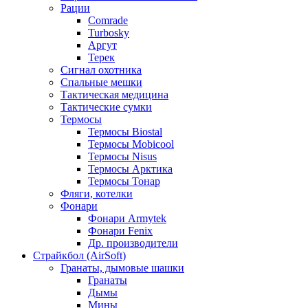
Рации
Comrade
Turbosky
Аргут
Терек
Сигнал охотника
Спальные мешки
Тактическая медицина
Тактические сумки
Термосы
Термосы Biostal
Термосы Mobicool
Термосы Nisus
Термосы Арктика
Термосы Тонар
Фляги, котелки
Фонари
Фонари Armytek
Фонари Fenix
Др. производители
Страйкбол (AirSoft)
Гранаты, дымовые шашки
Гранаты
Дымы
Мины