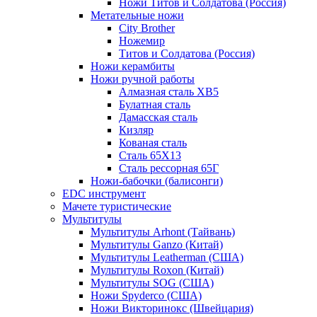
Ножи Титов и Солдатова (Россия)
Метательные ножи
City Brother
Ножемир
Титов и Солдатова (Россия)
Ножи керамбиты
Ножи ручной работы
Алмазная сталь ХВ5
Булатная сталь
Дамасская сталь
Кизляр
Кованая сталь
Сталь 65Х13
Сталь рессорная 65Г
Ножи-бабочки (балисонги)
EDC инструмент
Мачете туристические
Мультитулы
Мультитулы Arhont (Тайвань)
Мультитулы Ganzo (Китай)
Мультитулы Leatherman (США)
Мультитулы Roxon (Китай)
Мультитулы SOG (США)
Ножи Spyderco (США)
Ножи Викторинокс (Швейцария)