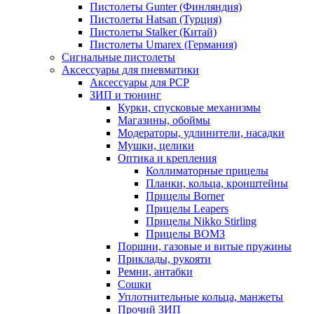
Пистолеты Gunter (Финляндия)
Пистолеты Hatsan (Турция)
Пистолеты Stalker (Китай)
Пистолеты Umarex (Германия)
Сигнальные пистолеты
Аксессуары для пневматики
Аксессуары для PCP
ЗИП и тюнинг
Курки, спусковые механизмы
Магазины, обоймы
Модераторы, удлинители, насадки
Мушки, целики
Оптика и крепления
Коллиматорные прицелы
Планки, кольца, кронштейны
Прицелы Borner
Прицелы Leapers
Прицелы Nikko Stirling
Прицелы ВОМЗ
Поршни, газовые и витые пружины
Приклады, рукояти
Ремни, антабки
Сошки
Уплотнительные кольца, манжеты
Прочий ЗИП