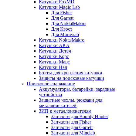
Катушки FoxMD
Катушки Magic Lab
Для Fisher
Для Garrett
Для Nokta|Makro
Для Квэст
Для Минелаб
Катушки Nokta|Makro
Катушки АКА
Катушки Детеч
Катушки Корс
Катушки Марс
Катушки Нэл
Болты для крепления катушки
Защиты на поисковые катушки
Поисковое снаряжение
Аккумуляторы, батарейки, зарядные
устройства
Защитные чехлы, рюкзаки для
металлоискателей
ЗИП к металлоискателям
Запчасти для Bounty Hunter
Запчасти для Fisher
Запчасти для Garrett
Запчасти для Minelab