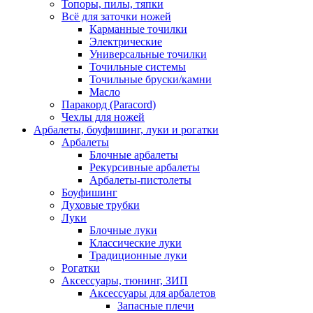
Топоры, пилы, тяпки
Всё для заточки ножей
Карманные точилки
Электрические
Универсальные точилки
Точильные системы
Точильные бруски/камни
Масло
Паракорд (Paracord)
Чехлы для ножей
Арбалеты, боуфишинг, луки и рогатки
Арбалеты
Блочные арбалеты
Рекурсивные арбалеты
Арбалеты-пистолеты
Боуфишинг
Духовые трубки
Луки
Блочные луки
Классические луки
Традиционные луки
Рогатки
Аксессуары, тюнинг, ЗИП
Аксессуары для арбалетов
Запасные плечи