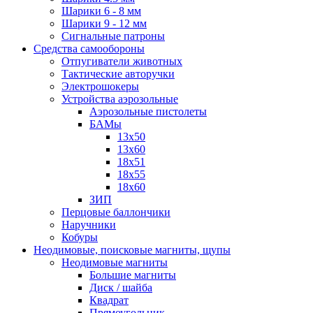
Шарики 6 - 8 мм
Шарики 9 - 12 мм
Сигнальные патроны
Средства самообороны
Отпугиватели животных
Тактические авторучки
Электрошокеры
Устройства аэрозольные
Аэрозольные пистолеты
БАМы
13х50
13х60
18х51
18х55
18х60
ЗИП
Перцовые баллончики
Наручники
Кобуры
Неодимовые, поисковые магниты, щупы
Неодимовые магниты
Большие магниты
Диск / шайба
Квадрат
Прямоугольник