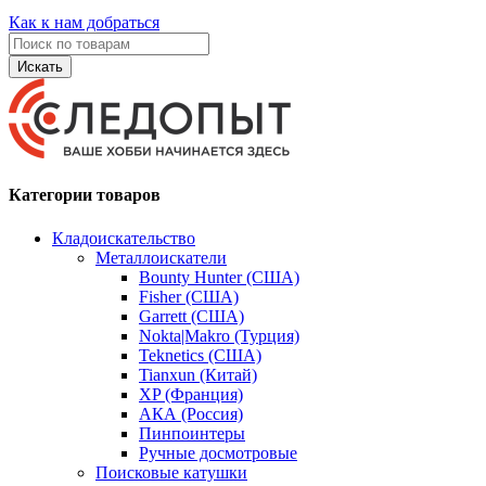
Как к нам добраться
Искать
Категории товаров
Кладоискательство
Металлоискатели
Bounty Hunter (США)
Fisher (США)
Garrett (США)
Nokta|Makro (Турция)
Teknetics (США)
Tianxun (Китай)
XP (Франция)
АКА (Россия)
Пинпоинтеры
Ручные досмотровые
Поисковые катушки