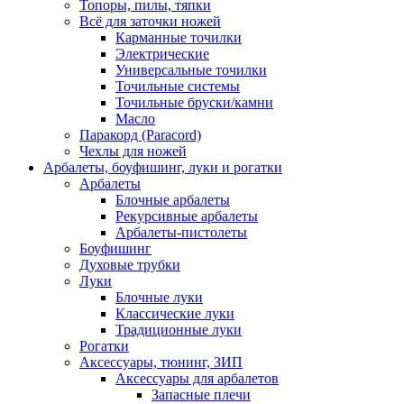
Топоры, пилы, тяпки
Всё для заточки ножей
Карманные точилки
Электрические
Универсальные точилки
Точильные системы
Точильные бруски/камни
Масло
Паракорд (Paracord)
Чехлы для ножей
Арбалеты, боуфишинг, луки и рогатки
Арбалеты
Блочные арбалеты
Рекурсивные арбалеты
Арбалеты-пистолеты
Боуфишинг
Духовые трубки
Луки
Блочные луки
Классические луки
Традиционные луки
Рогатки
Аксессуары, тюнинг, ЗИП
Аксессуары для арбалетов
Запасные плечи