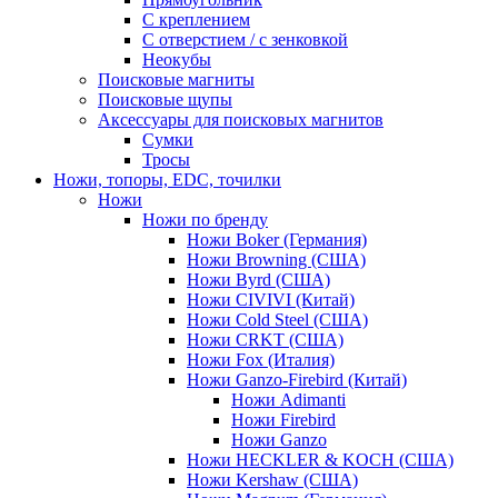
С креплением
С отверстием / с зенковкой
Неокубы
Поисковые магниты
Поисковые щупы
Аксессуары для поисковых магнитов
Сумки
Тросы
Ножи, топоры, EDC, точилки
Ножи
Ножи по бренду
Ножи Boker (Германия)
Ножи Browning (США)
Ножи Byrd (США)
Ножи CIVIVI (Китай)
Ножи Cold Steel (США)
Ножи CRKT (США)
Ножи Fox (Италия)
Ножи Ganzo-Firebird (Китай)
Ножи Adimanti
Ножи Firebird
Ножи Ganzo
Ножи HECKLER & KOCH (США)
Ножи Kershaw (США)