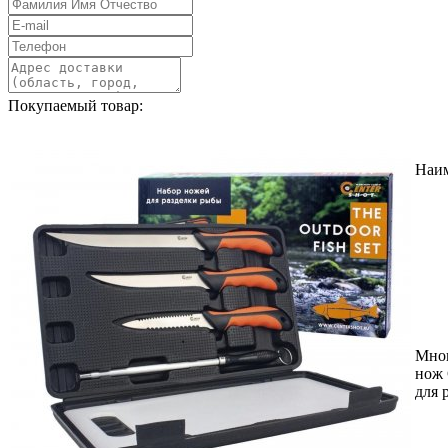
Покупаемый товар:
Наи
Мно
нож 
для 