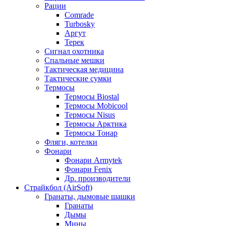
Рации
Comrade
Turbosky
Аргут
Терек
Сигнал охотника
Спальные мешки
Тактическая медицина
Тактические сумки
Термосы
Термосы Biostal
Термосы Mobicool
Термосы Nisus
Термосы Арктика
Термосы Тонар
Фляги, котелки
Фонари
Фонари Armytek
Фонари Fenix
Др. производители
Страйкбол (AirSoft)
Гранаты, дымовые шашки
Гранаты
Дымы
Мины