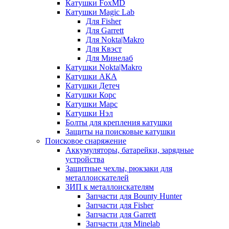
Катушки FoxMD
Катушки Magic Lab
Для Fisher
Для Garrett
Для Nokta|Makro
Для Квэст
Для Минелаб
Катушки Nokta|Makro
Катушки АКА
Катушки Детеч
Катушки Корс
Катушки Марс
Катушки Нэл
Болты для крепления катушки
Защиты на поисковые катушки
Поисковое снаряжение
Аккумуляторы, батарейки, зарядные
устройства
Защитные чехлы, рюкзаки для
металлоискателей
ЗИП к металлоискателям
Запчасти для Bounty Hunter
Запчасти для Fisher
Запчасти для Garrett
Запчасти для Minelab