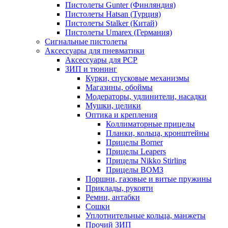
Пистолеты Gunter (Финляндия)
Пистолеты Hatsan (Турция)
Пистолеты Stalker (Китай)
Пистолеты Umarex (Германия)
Сигнальные пистолеты
Аксессуары для пневматики
Аксессуары для PCP
ЗИП и тюнинг
Курки, спусковые механизмы
Магазины, обоймы
Модераторы, удлинители, насадки
Мушки, целики
Оптика и крепления
Коллиматорные прицелы
Планки, кольца, кронштейны
Прицелы Borner
Прицелы Leapers
Прицелы Nikko Stirling
Прицелы ВОМЗ
Поршни, газовые и витые пружины
Приклады, рукояти
Ремни, антабки
Сошки
Уплотнительные кольца, манжеты
Прочий ЗИП