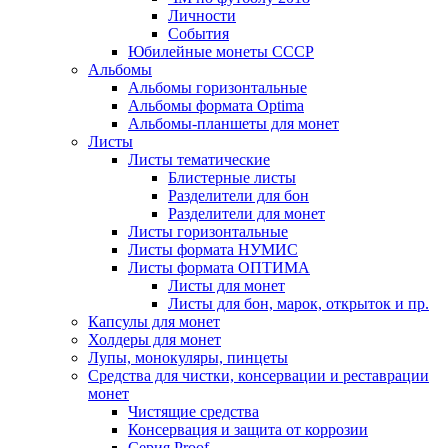
Личности
События
Юбилейные монеты СССР
Альбомы
Альбомы горизонтальные
Альбомы формата Optima
Альбомы-планшеты для монет
Листы
Листы тематические
Блистерные листы
Разделители для бон
Разделители для монет
Листы горизонтальные
Листы формата НУМИС
Листы формата ОПТИМА
Листы для монет
Листы для бон, марок, открыток и пр.
Капсулы для монет
Холдеры для монет
Лупы, монокуляры, пинцеты
Средства для чистки, консервации и реставрации
монет
Чистящие средства
Консервация и защита от коррозии
Серия Proof