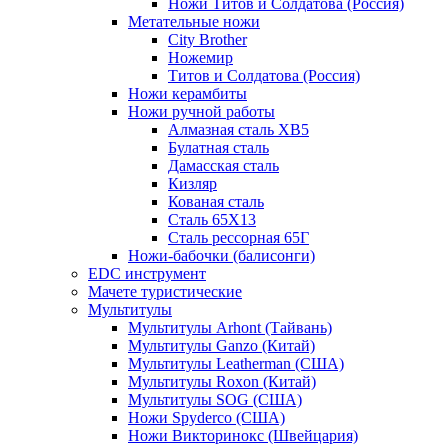
Ножи Титов и Солдатова (Россия)
Метательные ножи
City Brother
Ножемир
Титов и Солдатова (Россия)
Ножи керамбиты
Ножи ручной работы
Алмазная сталь ХВ5
Булатная сталь
Дамасская сталь
Кизляр
Кованая сталь
Сталь 65Х13
Сталь рессорная 65Г
Ножи-бабочки (балисонги)
EDC инструмент
Мачете туристические
Мультитулы
Мультитулы Arhont (Тайвань)
Мультитулы Ganzo (Китай)
Мультитулы Leatherman (США)
Мультитулы Roxon (Китай)
Мультитулы SOG (США)
Ножи Spyderco (США)
Ножи Викторинокс (Швейцария)