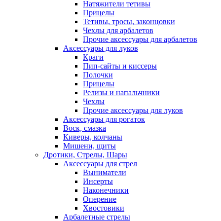
Натяжители тетивы
Прицелы
Тетивы, тросы, законцовки
Чехлы для арбалетов
Прочие аксессуары для арбалетов
Аксессуары для луков
Краги
Пип-сайты и киссеры
Полочки
Прицелы
Релизы и напальчники
Чехлы
Прочие аксессуары для луков
Аксессуары для рогаток
Воск, смазка
Киверы, колчаны
Мишени, щиты
Дротики, Стрелы, Шары
Аксессуары для стрел
Выниматели
Инсерты
Наконечники
Оперение
Хвостовики
Арбалетные стрелы