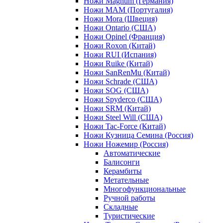
Ножи Magnum (Германия)
Ножи MAM (Португалия)
Ножи Mora (Швеция)
Ножи Ontario (США)
Ножи Opinel (Франция)
Ножи Roxon (Китай)
Ножи RUI (Испания)
Ножи Ruike (Китай)
Ножи SanRenMu (Китай)
Ножи Schrade (США)
Ножи SOG (США)
Ножи Spyderco (США)
Ножи SRM (Китай)
Ножи Steel Will (США)
Ножи Tac-Force (Китай)
Ножи Кузница Семина (Россия)
Ножи Ножемир (Россия)
Автоматические
Балисонги
Керамбиты
Метательные
Многофункциональные
Ручной работы
Складные
Туристические