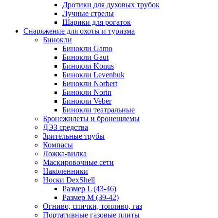
Дротики для духовых трубок
Лучные стрелы
Шарики для рогаток
Снаряжение для охоты и туризма
Бинокли
Бинокли Gamo
Бинокли Gaut
Бинокли Konus
Бинокли Levenhuk
Бинокли Norbert
Бинокли Norin
Бинокли Veber
Бинокли театральные
Бронежилеты и бронешлемы
ДЭЗ средства
Зрительные трубы
Компасы
Ложка-вилка
Маскировочные сети
Наколенники
Носки DexShell
Размер L (43-46)
Размер M (39-42)
Огниво, спички, топливо, газ
Портативные газовые плиты