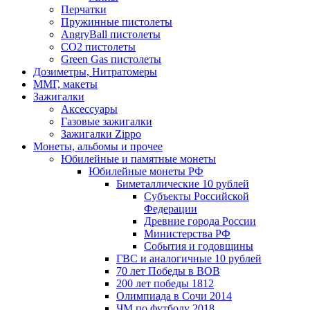
Перчатки
Пружинные пистолеты
AngryBall пистолеты
CO2 пистолеты
Green Gas пистолеты
Дозиметры, Нитратомеры
ММГ, макеты
Зажигалки
Аксессуары
Газовые зажигалки
Зажигалки Zippo
Монеты, альбомы и прочее
Юбилейные и памятные монеты
Юбилейные монеты РФ
Биметаллические 10 рублей
Субъекты Российской
Федерации
Древние города России
Министерства РФ
События и годовщины
ГВС и аналогичные 10 рублей
70 лет Победы в ВОВ
200 лет победы 1812
Олимпиада в Сочи 2014
ЧМ по футболу 2018