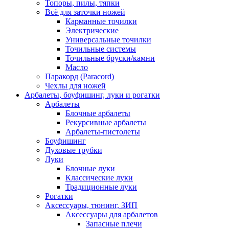
Топоры, пилы, тяпки
Всё для заточки ножей
Карманные точилки
Электрические
Универсальные точилки
Точильные системы
Точильные бруски/камни
Масло
Паракорд (Paracord)
Чехлы для ножей
Арбалеты, боуфишинг, луки и рогатки
Арбалеты
Блочные арбалеты
Рекурсивные арбалеты
Арбалеты-пистолеты
Боуфишинг
Духовые трубки
Луки
Блочные луки
Классические луки
Традиционные луки
Рогатки
Аксессуары, тюнинг, ЗИП
Аксессуары для арбалетов
Запасные плечи