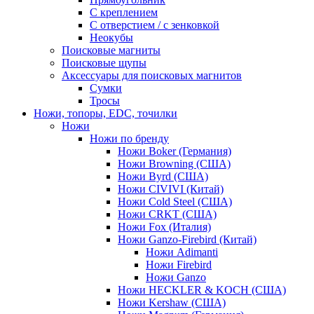
С креплением
С отверстием / с зенковкой
Неокубы
Поисковые магниты
Поисковые щупы
Аксессуары для поисковых магнитов
Сумки
Тросы
Ножи, топоры, EDC, точилки
Ножи
Ножи по бренду
Ножи Boker (Германия)
Ножи Browning (США)
Ножи Byrd (США)
Ножи CIVIVI (Китай)
Ножи Cold Steel (США)
Ножи CRKT (США)
Ножи Fox (Италия)
Ножи Ganzo-Firebird (Китай)
Ножи Adimanti
Ножи Firebird
Ножи Ganzo
Ножи HECKLER & KOCH (США)
Ножи Kershaw (США)