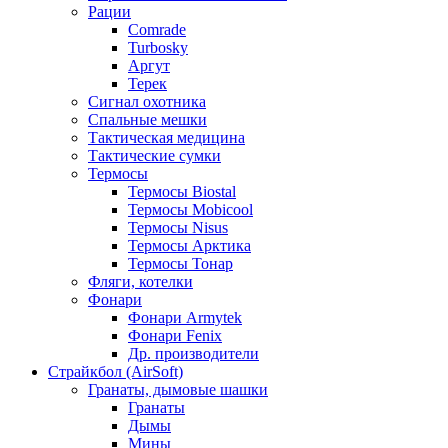
Рации
Comrade
Turbosky
Аргут
Терек
Сигнал охотника
Спальные мешки
Тактическая медицина
Тактические сумки
Термосы
Термосы Biostal
Термосы Mobicool
Термосы Nisus
Термосы Арктика
Термосы Тонар
Фляги, котелки
Фонари
Фонари Armytek
Фонари Fenix
Др. производители
Страйкбол (AirSoft)
Гранаты, дымовые шашки
Гранаты
Дымы
Мины