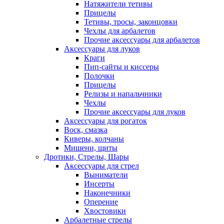
Натяжители тетивы
Прицелы
Тетивы, тросы, законцовки
Чехлы для арбалетов
Прочие аксессуары для арбалетов
Аксессуары для луков
Краги
Пип-сайты и киссеры
Полочки
Прицелы
Релизы и напальчники
Чехлы
Прочие аксессуары для луков
Аксессуары для рогаток
Воск, смазка
Киверы, колчаны
Мишени, щиты
Дротики, Стрелы, Шары
Аксессуары для стрел
Выниматели
Инсерты
Наконечники
Оперение
Хвостовики
Арбалетные стрелы