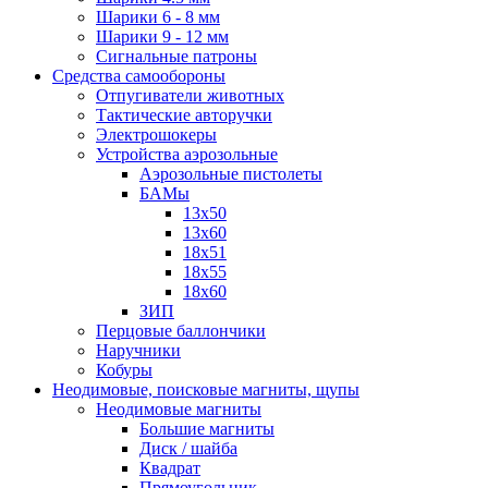
Шарики 6 - 8 мм
Шарики 9 - 12 мм
Сигнальные патроны
Средства самообороны
Отпугиватели животных
Тактические авторучки
Электрошокеры
Устройства аэрозольные
Аэрозольные пистолеты
БАМы
13х50
13х60
18х51
18х55
18х60
ЗИП
Перцовые баллончики
Наручники
Кобуры
Неодимовые, поисковые магниты, щупы
Неодимовые магниты
Большие магниты
Диск / шайба
Квадрат
Прямоугольник