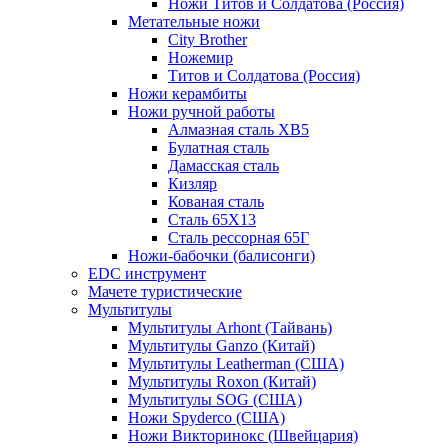
Ножи Титов и Солдатова (Россия)
Метательные ножи
City Brother
Ножемир
Титов и Солдатова (Россия)
Ножи керамбиты
Ножи ручной работы
Алмазная сталь ХВ5
Булатная сталь
Дамасская сталь
Кизляр
Кованая сталь
Сталь 65Х13
Сталь рессорная 65Г
Ножи-бабочки (балисонги)
EDC инструмент
Мачете туристические
Мультитулы
Мультитулы Arhont (Тайвань)
Мультитулы Ganzo (Китай)
Мультитулы Leatherman (США)
Мультитулы Roxon (Китай)
Мультитулы SOG (США)
Ножи Spyderco (США)
Ножи Викторинокс (Швейцария)