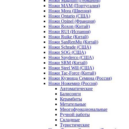
Ножи Magnum (Германия)
Ножи MAM (Португалия)
Ножи Mora (Швеция)
Ножи Ontario (США)
Ножи Opinel (Франция)
Ножи Roxon (Китай)
Ножи RUI (Испания)
Ножи Ruike (Китай)
Ножи SanRenMu (Китай)
Ножи Schrade (США)
Ножи SOG (США)
Ножи Spyderco (США)
Ножи SRM (Китай)
Ножи Steel Will (США)
Ножи Tac-Force (Китай)
Ножи Кузница Семина (Россия)
Ножи Ножемир (Россия)
Автоматические
Балисонги
Керамбиты
Метательные
Многофункциональные
Ручной работы
Складные
Туристические