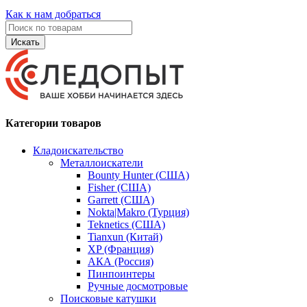
Как к нам добраться
Искать
Категории товаров
Кладоискательство
Металлоискатели
Bounty Hunter (США)
Fisher (США)
Garrett (США)
Nokta|Makro (Турция)
Teknetics (США)
Tianxun (Китай)
XP (Франция)
АКА (Россия)
Пинпоинтеры
Ручные досмотровые
Поисковые катушки