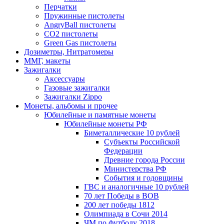
Перчатки
Пружинные пистолеты
AngryBall пистолеты
CO2 пистолеты
Green Gas пистолеты
Дозиметры, Нитратомеры
ММГ, макеты
Зажигалки
Аксессуары
Газовые зажигалки
Зажигалки Zippo
Монеты, альбомы и прочее
Юбилейные и памятные монеты
Юбилейные монеты РФ
Биметаллические 10 рублей
Субъекты Российской
Федерации
Древние города России
Министерства РФ
События и годовщины
ГВС и аналогичные 10 рублей
70 лет Победы в ВОВ
200 лет победы 1812
Олимпиада в Сочи 2014
ЧМ по футболу 2018