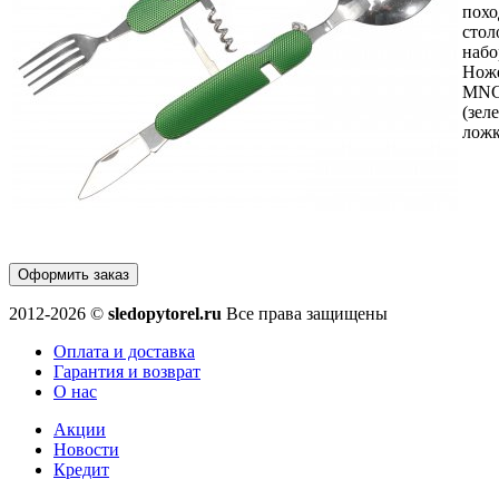
пох
стол
набо
Нож
MNG
(зел
ложк
Оформить заказ
2012-2026 ©
sledopytorel.ru
Все права защищены
Оплата и доставка
Гарантия и возврат
О нас
Акции
Новости
Кредит