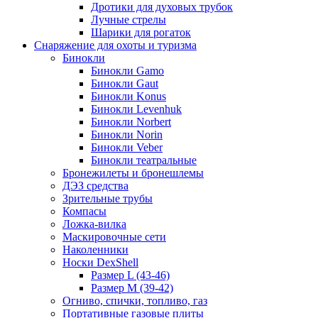
Дротики для духовых трубок
Лучные стрелы
Шарики для рогаток
Снаряжение для охоты и туризма
Бинокли
Бинокли Gamo
Бинокли Gaut
Бинокли Konus
Бинокли Levenhuk
Бинокли Norbert
Бинокли Norin
Бинокли Veber
Бинокли театральные
Бронежилеты и бронешлемы
ДЭЗ средства
Зрительные трубы
Компасы
Ложка-вилка
Маскировочные сети
Наколенники
Носки DexShell
Размер L (43-46)
Размер M (39-42)
Огниво, спички, топливо, газ
Портативные газовые плиты