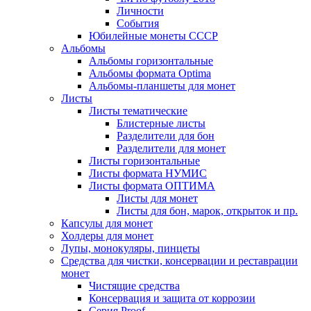
Личности
События
Юбилейные монеты СССР
Альбомы
Альбомы горизонтальные
Альбомы формата Optima
Альбомы-планшеты для монет
Листы
Листы тематические
Блистерные листы
Разделители для бон
Разделители для монет
Листы горизонтальные
Листы формата НУМИС
Листы формата ОПТИМА
Листы для монет
Листы для бон, марок, открыток и пр.
Капсулы для монет
Холдеры для монет
Лупы, монокуляры, пинцеты
Средства для чистки, консервации и реставрации
монет
Чистящие средства
Консервация и защита от коррозии
Серия Proof