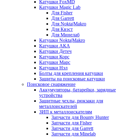
Катушки FoxMD
Катушки Magic Lab
Для Fisher
Для Garrett
Для Nokta|Makro
Для Квэст
Для Минелаб
Катушки Nokta|Makro
Катушки АКА
Катушки Детеч
Катушки Корс
Катушки Марс
Катушки Нэл
Болты для крепления катушки
Защиты на поисковые катушки
Поисковое снаряжение
Аккумуляторы, батарейки, зарядные
устройства
Защитные чехлы, рюкзаки для
металлоискателей
ЗИП к металлоискателям
Запчасти для Bounty Hunter
Запчасти для Fisher
Запчасти для Garrett
Запчасти для Minelab