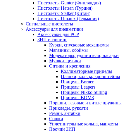
Пистолеты Gunter (Финляндия)
Пистолеты Hatsan (Турция)
Пистолеты Stalker (Китай)
Пистолеты Umarex (Германия)
Сигнальные пистолеты
Аксессуары для пневматики
Аксессуары для PCP
ЗИП и тюнинг
Курки, спусковые механизмы
Магазины, обоймы
Модераторы, удлинители, насадки
Мушки, целики
Оптика и крепления
Коллиматорные прицелы
Планки, кольца, кронштейны
Прицелы Borner
Прицелы Leapers
Прицелы Nikko Stirling
Прицелы ВОМЗ
Поршни, газовые и витые пружины
Приклады, рукояти
Ремни, антабки
Сошки
Уплотнительные кольца, манжеты
Прочий ЗИП