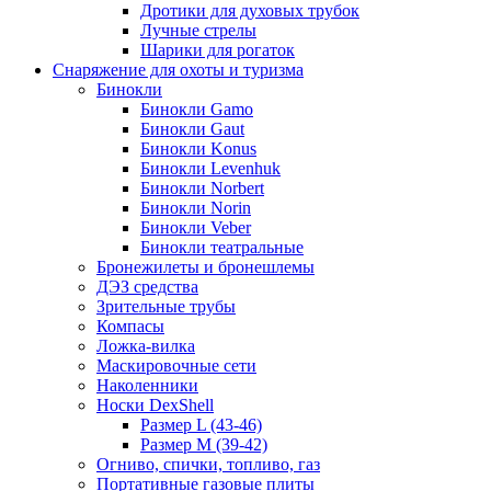
Дротики для духовых трубок
Лучные стрелы
Шарики для рогаток
Снаряжение для охоты и туризма
Бинокли
Бинокли Gamo
Бинокли Gaut
Бинокли Konus
Бинокли Levenhuk
Бинокли Norbert
Бинокли Norin
Бинокли Veber
Бинокли театральные
Бронежилеты и бронешлемы
ДЭЗ средства
Зрительные трубы
Компасы
Ложка-вилка
Маскировочные сети
Наколенники
Носки DexShell
Размер L (43-46)
Размер M (39-42)
Огниво, спички, топливо, газ
Портативные газовые плиты