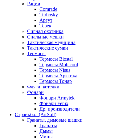
Рации
Comrade
Turbosky
Аргут
Терек
Сигнал охотника
Спальные мешки
Тактическая медицина
Тактические сумки
Термосы
Термосы Biostal
Термосы Mobicool
Термосы Nisus
Термосы Арктика
Термосы Тонар
Фляги, котелки
Фонари
Фонари Armytek
Фонари Fenix
Др. производители
Страйкбол (AirSoft)
Гранаты, дымовые шашки
Гранаты
Дымы
Мины