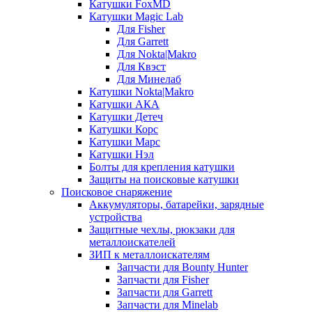
Катушки FoxMD
Катушки Magic Lab
Для Fisher
Для Garrett
Для Nokta|Makro
Для Квэст
Для Минелаб
Катушки Nokta|Makro
Катушки АКА
Катушки Детеч
Катушки Корс
Катушки Марс
Катушки Нэл
Болты для крепления катушки
Защиты на поисковые катушки
Поисковое снаряжение
Аккумуляторы, батарейки, зарядные
устройства
Защитные чехлы, рюкзаки для
металлоискателей
ЗИП к металлоискателям
Запчасти для Bounty Hunter
Запчасти для Fisher
Запчасти для Garrett
Запчасти для Minelab