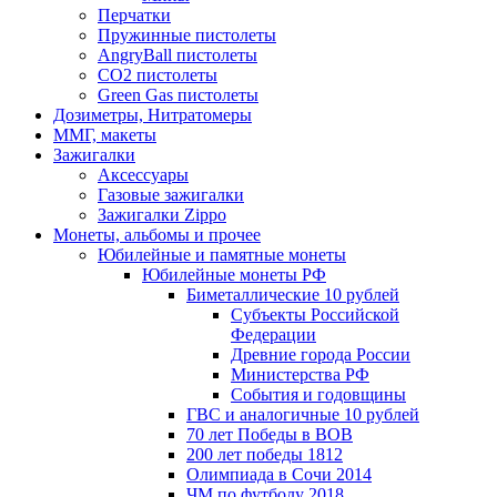
Перчатки
Пружинные пистолеты
AngryBall пистолеты
CO2 пистолеты
Green Gas пистолеты
Дозиметры, Нитратомеры
ММГ, макеты
Зажигалки
Аксессуары
Газовые зажигалки
Зажигалки Zippo
Монеты, альбомы и прочее
Юбилейные и памятные монеты
Юбилейные монеты РФ
Биметаллические 10 рублей
Субъекты Российской
Федерации
Древние города России
Министерства РФ
События и годовщины
ГВС и аналогичные 10 рублей
70 лет Победы в ВОВ
200 лет победы 1812
Олимпиада в Сочи 2014
ЧМ по футболу 2018