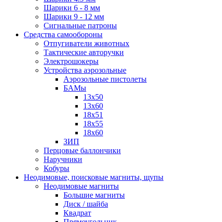
Шарики 6 - 8 мм
Шарики 9 - 12 мм
Сигнальные патроны
Средства самообороны
Отпугиватели животных
Тактические авторучки
Электрошокеры
Устройства аэрозольные
Аэрозольные пистолеты
БАМы
13х50
13х60
18х51
18х55
18х60
ЗИП
Перцовые баллончики
Наручники
Кобуры
Неодимовые, поисковые магниты, щупы
Неодимовые магниты
Большие магниты
Диск / шайба
Квадрат
Прямоугольник