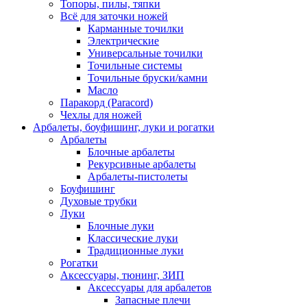
Топоры, пилы, тяпки
Всё для заточки ножей
Карманные точилки
Электрические
Универсальные точилки
Точильные системы
Точильные бруски/камни
Масло
Паракорд (Paracord)
Чехлы для ножей
Арбалеты, боуфишинг, луки и рогатки
Арбалеты
Блочные арбалеты
Рекурсивные арбалеты
Арбалеты-пистолеты
Боуфишинг
Духовые трубки
Луки
Блочные луки
Классические луки
Традиционные луки
Рогатки
Аксессуары, тюнинг, ЗИП
Аксессуары для арбалетов
Запасные плечи