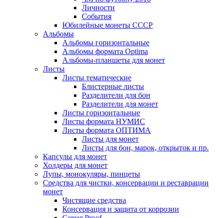
Личности
События
Юбилейные монеты СССР
Альбомы
Альбомы горизонтальные
Альбомы формата Optima
Альбомы-планшеты для монет
Листы
Листы тематические
Блистерные листы
Разделители для бон
Разделители для монет
Листы горизонтальные
Листы формата НУМИС
Листы формата ОПТИМА
Листы для монет
Листы для бон, марок, открыток и пр.
Капсулы для монет
Холдеры для монет
Лупы, монокуляры, пинцеты
Средства для чистки, консервации и реставрации
монет
Чистящие средства
Консервация и защита от коррозии
Серия Proof