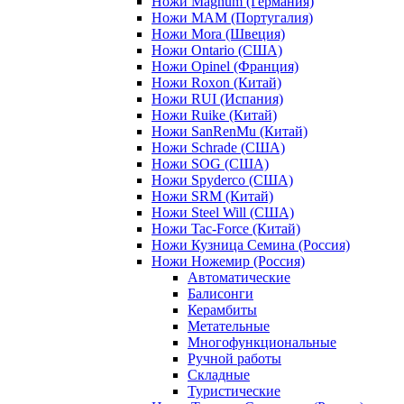
Ножи Magnum (Германия)
Ножи MAM (Португалия)
Ножи Mora (Швеция)
Ножи Ontario (США)
Ножи Opinel (Франция)
Ножи Roxon (Китай)
Ножи RUI (Испания)
Ножи Ruike (Китай)
Ножи SanRenMu (Китай)
Ножи Schrade (США)
Ножи SOG (США)
Ножи Spyderco (США)
Ножи SRM (Китай)
Ножи Steel Will (США)
Ножи Tac-Force (Китай)
Ножи Кузница Семина (Россия)
Ножи Ножемир (Россия)
Автоматические
Балисонги
Керамбиты
Метательные
Многофункциональные
Ручной работы
Складные
Туристические