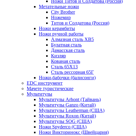
Ножи Титов и Солдатова (Россия)
Метательные ножи
City Brother
Ножемир
Титов и Солдатова (Россия)
Ножи керамбиты
Ножи ручной работы
Алмазная сталь ХВ5
Булатная сталь
Дамасская сталь
Кизляр
Кованая сталь
Сталь 65Х13
Сталь рессорная 65Г
Ножи-бабочки (балисонги)
EDC инструмент
Мачете туристические
Мультитулы
Мультитулы Arhont (Тайвань)
Мультитулы Ganzo (Китай)
Мультитулы Leatherman (США)
Мультитулы Roxon (Китай)
Мультитулы SOG (США)
Ножи Spyderco (США)
Ножи Викторинокс (Швейцария)