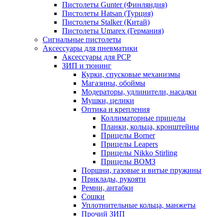
Пистолеты Gunter (Финляндия)
Пистолеты Hatsan (Турция)
Пистолеты Stalker (Китай)
Пистолеты Umarex (Германия)
Сигнальные пистолеты
Аксессуары для пневматики
Аксессуары для PCP
ЗИП и тюнинг
Курки, спусковые механизмы
Магазины, обоймы
Модераторы, удлинители, насадки
Мушки, целики
Оптика и крепления
Коллиматорные прицелы
Планки, кольца, кронштейны
Прицелы Borner
Прицелы Leapers
Прицелы Nikko Stirling
Прицелы ВОМЗ
Поршни, газовые и витые пружины
Приклады, рукояти
Ремни, антабки
Сошки
Уплотнительные кольца, манжеты
Прочий ЗИП