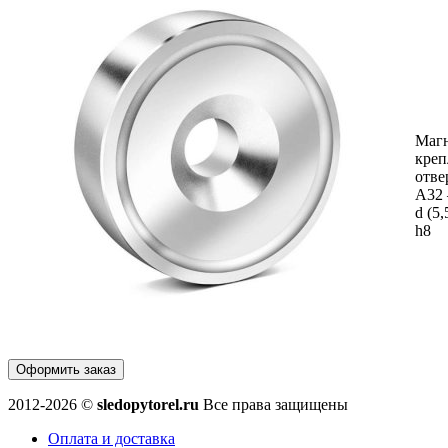
Маг
креп
отве
А32
d (5,
h8
Оформить заказ
2012-2026 ©
sledopytorel.ru
Все права защищены
Оплата и доставка