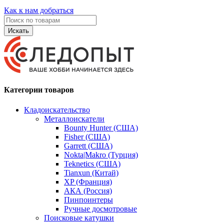
Как к нам добраться
Искать
Категории товаров
Кладоискательство
Металлоискатели
Bounty Hunter (США)
Fisher (США)
Garrett (США)
Nokta|Makro (Турция)
Teknetics (США)
Tianxun (Китай)
XP (Франция)
АКА (Россия)
Пинпоинтеры
Ручные досмотровые
Поисковые катушки