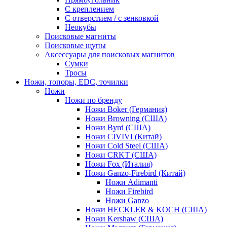
С креплением
С отверстием / с зенковкой
Неокубы
Поисковые магниты
Поисковые щупы
Аксессуары для поисковых магнитов
Сумки
Тросы
Ножи, топоры, EDC, точилки
Ножи
Ножи по бренду
Ножи Boker (Германия)
Ножи Browning (США)
Ножи Byrd (США)
Ножи CIVIVI (Китай)
Ножи Cold Steel (США)
Ножи CRKT (США)
Ножи Fox (Италия)
Ножи Ganzo-Firebird (Китай)
Ножи Adimanti
Ножи Firebird
Ножи Ganzo
Ножи HECKLER & KOCH (США)
Ножи Kershaw (США)