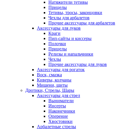
Натяжители тетивы
Прицелы
Тетивы, тросы, законцовки
Чехлы для арбалетов
Прочие аксессуары для арбалетов
Аксессуары для луков
Краги
Пип-сайты и киссеры
Полочки
Прицелы
Релизы и напальчники
Чехлы
Прочие аксессуары для луков
Аксессуары для рогаток
Воск, смазка
Киверы, колчаны
Мишени, щиты
Дротики, Стрелы, Шары
Аксессуары для стрел
Выниматели
Инсерты
Наконечники
Оперение
Хвостовики
Арбалетные стрелы