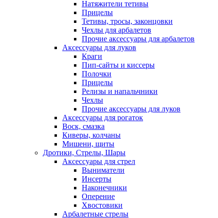
Натяжители тетивы
Прицелы
Тетивы, тросы, законцовки
Чехлы для арбалетов
Прочие аксессуары для арбалетов
Аксессуары для луков
Краги
Пип-сайты и киссеры
Полочки
Прицелы
Релизы и напальчники
Чехлы
Прочие аксессуары для луков
Аксессуары для рогаток
Воск, смазка
Киверы, колчаны
Мишени, щиты
Дротики, Стрелы, Шары
Аксессуары для стрел
Выниматели
Инсерты
Наконечники
Оперение
Хвостовики
Арбалетные стрелы