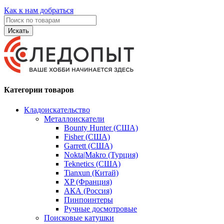
Как к нам добраться
Искать
Категории товаров
Кладоискательство
Металлоискатели
Bounty Hunter (США)
Fisher (США)
Garrett (США)
Nokta|Makro (Турция)
Teknetics (США)
Tianxun (Китай)
XP (Франция)
АКА (Россия)
Пинпоинтеры
Ручные досмотровые
Поисковые катушки