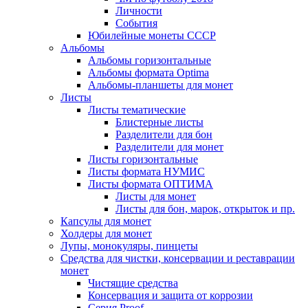
Личности
События
Юбилейные монеты СССР
Альбомы
Альбомы горизонтальные
Альбомы формата Optima
Альбомы-планшеты для монет
Листы
Листы тематические
Блистерные листы
Разделители для бон
Разделители для монет
Листы горизонтальные
Листы формата НУМИС
Листы формата ОПТИМА
Листы для монет
Листы для бон, марок, открыток и пр.
Капсулы для монет
Холдеры для монет
Лупы, монокуляры, пинцеты
Средства для чистки, консервации и реставрации
монет
Чистящие средства
Консервация и защита от коррозии
Серия Proof