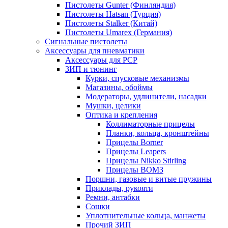
Пистолеты Gunter (Финляндия)
Пистолеты Hatsan (Турция)
Пистолеты Stalker (Китай)
Пистолеты Umarex (Германия)
Сигнальные пистолеты
Аксессуары для пневматики
Аксессуары для PCP
ЗИП и тюнинг
Курки, спусковые механизмы
Магазины, обоймы
Модераторы, удлинители, насадки
Мушки, целики
Оптика и крепления
Коллиматорные прицелы
Планки, кольца, кронштейны
Прицелы Borner
Прицелы Leapers
Прицелы Nikko Stirling
Прицелы ВОМЗ
Поршни, газовые и витые пружины
Приклады, рукояти
Ремни, антабки
Сошки
Уплотнительные кольца, манжеты
Прочий ЗИП