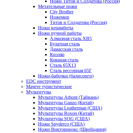
Ножи Титов и Солдатова (Россия)
Метательные ножи
City Brother
Ножемир
Титов и Солдатова (Россия)
Ножи керамбиты
Ножи ручной работы
Алмазная сталь ХВ5
Булатная сталь
Дамасская сталь
Кизляр
Кованая сталь
Сталь 65Х13
Сталь рессорная 65Г
Ножи-бабочки (балисонги)
EDC инструмент
Мачете туристические
Мультитулы
Мультитулы Arhont (Тайвань)
Мультитулы Ganzo (Китай)
Мультитулы Leatherman (США)
Мультитулы Roxon (Китай)
Мультитулы SOG (США)
Ножи Spyderco (США)
Ножи Викторинокс (Швейцария)