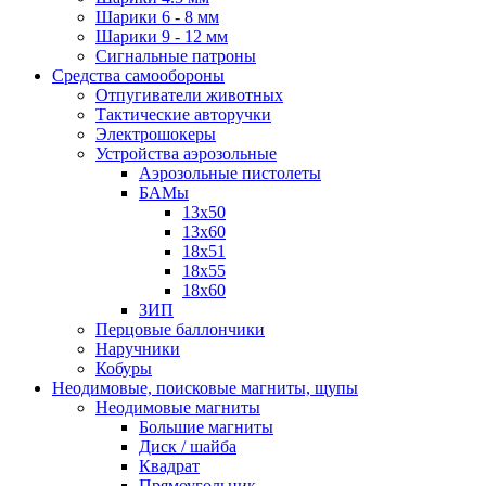
Шарики 6 - 8 мм
Шарики 9 - 12 мм
Сигнальные патроны
Средства самообороны
Отпугиватели животных
Тактические авторучки
Электрошокеры
Устройства аэрозольные
Аэрозольные пистолеты
БАМы
13х50
13х60
18х51
18х55
18х60
ЗИП
Перцовые баллончики
Наручники
Кобуры
Неодимовые, поисковые магниты, щупы
Неодимовые магниты
Большие магниты
Диск / шайба
Квадрат
Прямоугольник