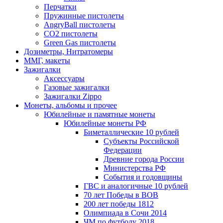
Перчатки
Пружинные пистолеты
AngryBall пистолеты
CO2 пистолеты
Green Gas пистолеты
Дозиметры, Нитратомеры
ММГ, макеты
Зажигалки
Аксессуары
Газовые зажигалки
Зажигалки Zippo
Монеты, альбомы и прочее
Юбилейные и памятные монеты
Юбилейные монеты РФ
Биметаллические 10 рублей
Субъекты Российской
Федерации
Древние города России
Министерства РФ
События и годовщины
ГВС и аналогичные 10 рублей
70 лет Победы в ВОВ
200 лет победы 1812
Олимпиада в Сочи 2014
ЧМ по футболу 2018