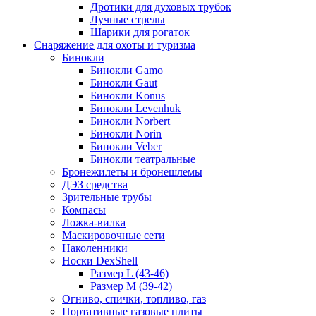
Дротики для духовых трубок
Лучные стрелы
Шарики для рогаток
Снаряжение для охоты и туризма
Бинокли
Бинокли Gamo
Бинокли Gaut
Бинокли Konus
Бинокли Levenhuk
Бинокли Norbert
Бинокли Norin
Бинокли Veber
Бинокли театральные
Бронежилеты и бронешлемы
ДЭЗ средства
Зрительные трубы
Компасы
Ложка-вилка
Маскировочные сети
Наколенники
Носки DexShell
Размер L (43-46)
Размер M (39-42)
Огниво, спички, топливо, газ
Портативные газовые плиты