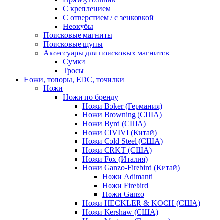
С креплением
С отверстием / с зенковкой
Неокубы
Поисковые магниты
Поисковые щупы
Аксессуары для поисковых магнитов
Сумки
Тросы
Ножи, топоры, EDC, точилки
Ножи
Ножи по бренду
Ножи Boker (Германия)
Ножи Browning (США)
Ножи Byrd (США)
Ножи CIVIVI (Китай)
Ножи Cold Steel (США)
Ножи CRKT (США)
Ножи Fox (Италия)
Ножи Ganzo-Firebird (Китай)
Ножи Adimanti
Ножи Firebird
Ножи Ganzo
Ножи HECKLER & KOCH (США)
Ножи Kershaw (США)