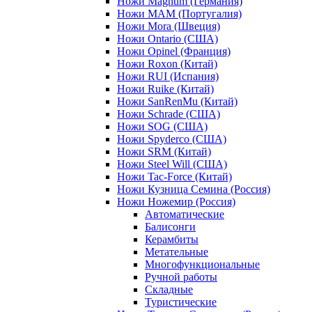
Ножи Magnum (Германия)
Ножи MAM (Португалия)
Ножи Mora (Швеция)
Ножи Ontario (США)
Ножи Opinel (Франция)
Ножи Roxon (Китай)
Ножи RUI (Испания)
Ножи Ruike (Китай)
Ножи SanRenMu (Китай)
Ножи Schrade (США)
Ножи SOG (США)
Ножи Spyderco (США)
Ножи SRM (Китай)
Ножи Steel Will (США)
Ножи Tac-Force (Китай)
Ножи Кузница Семина (Россия)
Ножи Ножемир (Россия)
Автоматические
Балисонги
Керамбиты
Метательные
Многофункциональные
Ручной работы
Складные
Туристические