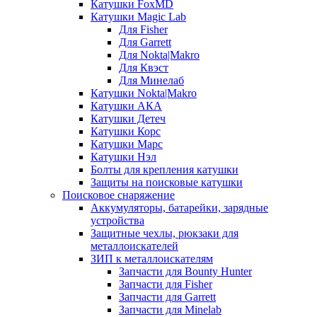
Катушки FoxMD
Катушки Magic Lab
Для Fisher
Для Garrett
Для Nokta|Makro
Для Квэст
Для Минелаб
Катушки Nokta|Makro
Катушки АКА
Катушки Детеч
Катушки Корс
Катушки Марс
Катушки Нэл
Болты для крепления катушки
Защиты на поисковые катушки
Поисковое снаряжение
Аккумуляторы, батарейки, зарядные
устройства
Защитные чехлы, рюкзаки для
металлоискателей
ЗИП к металлоискателям
Запчасти для Bounty Hunter
Запчасти для Fisher
Запчасти для Garrett
Запчасти для Minelab