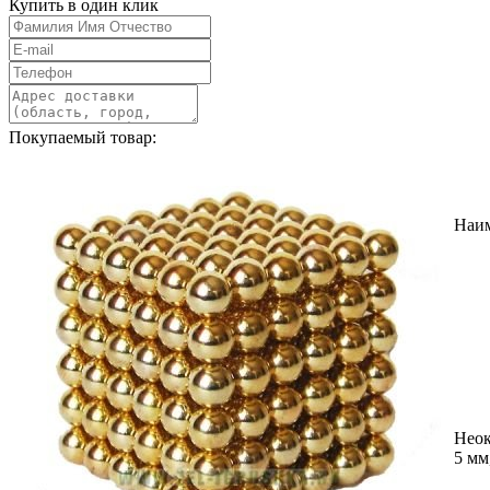
Купить в один клик
Покупаемый товар:
Наи
Неок
5 мм