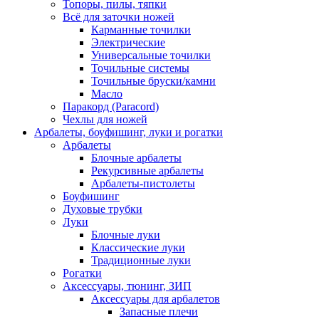
Топоры, пилы, тяпки
Всё для заточки ножей
Карманные точилки
Электрические
Универсальные точилки
Точильные системы
Точильные бруски/камни
Масло
Паракорд (Paracord)
Чехлы для ножей
Арбалеты, боуфишинг, луки и рогатки
Арбалеты
Блочные арбалеты
Рекурсивные арбалеты
Арбалеты-пистолеты
Боуфишинг
Духовые трубки
Луки
Блочные луки
Классические луки
Традиционные луки
Рогатки
Аксессуары, тюнинг, ЗИП
Аксессуары для арбалетов
Запасные плечи