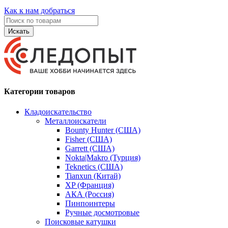
Как к нам добраться
Искать
Категории товаров
Кладоискательство
Металлоискатели
Bounty Hunter (США)
Fisher (США)
Garrett (США)
Nokta|Makro (Турция)
Teknetics (США)
Tianxun (Китай)
XP (Франция)
АКА (Россия)
Пинпоинтеры
Ручные досмотровые
Поисковые катушки