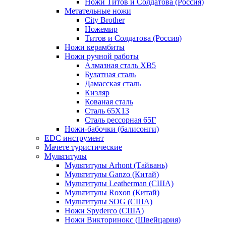
Ножи Титов и Солдатова (Россия)
Метательные ножи
City Brother
Ножемир
Титов и Солдатова (Россия)
Ножи керамбиты
Ножи ручной работы
Алмазная сталь ХВ5
Булатная сталь
Дамасская сталь
Кизляр
Кованая сталь
Сталь 65Х13
Сталь рессорная 65Г
Ножи-бабочки (балисонги)
EDC инструмент
Мачете туристические
Мультитулы
Мультитулы Arhont (Тайвань)
Мультитулы Ganzo (Китай)
Мультитулы Leatherman (США)
Мультитулы Roxon (Китай)
Мультитулы SOG (США)
Ножи Spyderco (США)
Ножи Викторинокс (Швейцария)