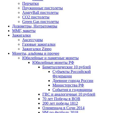
Перчатки
Пружинные пистолеты
AngryBall пистолеты
CO2 пистолеты
Green Gas пистолеты
Дозиметры, Нитратомеры
ММГ, макеты
Зажигалки
Аксессуары
Газовые зажигалки
Зажигалки Zippo
Монеты, альбомы и прочее
Юбилейные и памятные монеты
Юбилейные монеты РФ
Биметаллические 10 рублей
Субъекты Российской
Федерации
Древние города России
Министерства РФ
События и годовщины
ГВС и аналогичные 10 рублей
70 лет Победы в ВОВ
200 лет победы 1812
Олимпиада в Сочи 2014
ЧМ по футболу 2018