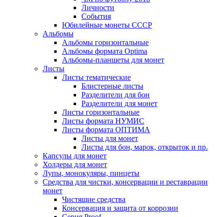
Личности
События
Юбилейные монеты СССР
Альбомы
Альбомы горизонтальные
Альбомы формата Optima
Альбомы-планшеты для монет
Листы
Листы тематические
Блистерные листы
Разделители для бон
Разделители для монет
Листы горизонтальные
Листы формата НУМИС
Листы формата ОПТИМА
Листы для монет
Листы для бон, марок, открыток и пр.
Капсулы для монет
Холдеры для монет
Лупы, монокуляры, пинцеты
Средства для чистки, консервации и реставрации
монет
Чистящие средства
Консервация и защита от коррозии
Серия Proof