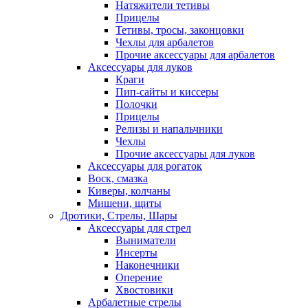
Натяжители тетивы
Прицелы
Тетивы, тросы, законцовки
Чехлы для арбалетов
Прочие аксессуары для арбалетов
Аксессуары для луков
Краги
Пип-сайты и киссеры
Полочки
Прицелы
Релизы и напальчники
Чехлы
Прочие аксессуары для луков
Аксессуары для рогаток
Воск, смазка
Киверы, колчаны
Мишени, щиты
Дротики, Стрелы, Шары
Аксессуары для стрел
Выниматели
Инсерты
Наконечники
Оперение
Хвостовики
Арбалетные стрелы