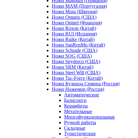
Ножи Magnum (Германия)
Ножи MAM (Португалия)
Ножи Mora (Швеция)
Ножи Ontario (США)
Ножи Opinel (Франция)
Ножи Roxon (Китай)
Ножи RUI (Испания)
Ножи Ruike (Китай)
Ножи SanRenMu (Китай)
Ножи Schrade (США)
Ножи SOG (США)
Ножи Spyderco (США)
Ножи SRM (Китай)
Ножи Steel Will (США)
Ножи Tac-Force (Китай)
Ножи Кузница Семина (Россия)
Ножи Ножемир (Россия)
Автоматические
Балисонги
Керамбиты
Метательные
Многофункциональные
Ручной работы
Складные
Туристические