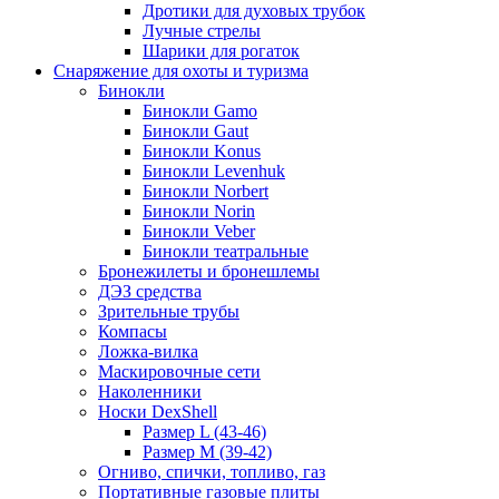
Дротики для духовых трубок
Лучные стрелы
Шарики для рогаток
Снаряжение для охоты и туризма
Бинокли
Бинокли Gamo
Бинокли Gaut
Бинокли Konus
Бинокли Levenhuk
Бинокли Norbert
Бинокли Norin
Бинокли Veber
Бинокли театральные
Бронежилеты и бронешлемы
ДЭЗ средства
Зрительные трубы
Компасы
Ложка-вилка
Маскировочные сети
Наколенники
Носки DexShell
Размер L (43-46)
Размер M (39-42)
Огниво, спички, топливо, газ
Портативные газовые плиты