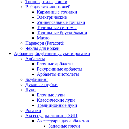
Топоры, пилы, тяпки
Всё для заточки ножей
Карманные точилки
Электрические
Универсальные точилки
Точильные системы
Точильные бруски/камни
Масло
Паракорд (Paracord)
Чехлы для ножей
Арбалеты, боуфишинг, луки и рогатки
Арбалеты
Блочные арбалеты
Рекурсивные арбалеты
Арбалеты-пистолеты
Боуфишинг
Духовые трубки
Луки
Блочные луки
Классические луки
Традиционные луки
Рогатки
Аксессуары, тюнинг, ЗИП
Аксессуары для арбалетов
Запасные плечи