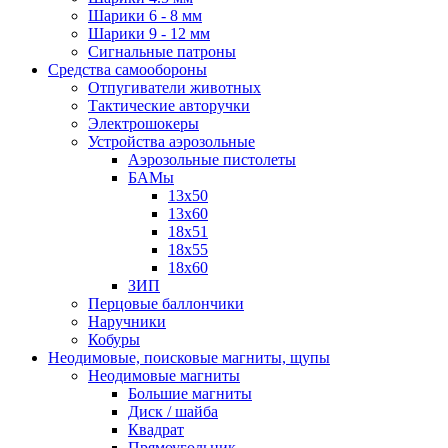
Шарики 6 - 8 мм
Шарики 9 - 12 мм
Сигнальные патроны
Средства самообороны
Отпугиватели животных
Тактические авторучки
Электрошокеры
Устройства аэрозольные
Аэрозольные пистолеты
БАМы
13х50
13х60
18х51
18х55
18х60
ЗИП
Перцовые баллончики
Наручники
Кобуры
Неодимовые, поисковые магниты, щупы
Неодимовые магниты
Большие магниты
Диск / шайба
Квадрат
Прямоугольник