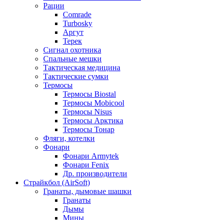
Рации
Comrade
Turbosky
Аргут
Терек
Сигнал охотника
Спальные мешки
Тактическая медицина
Тактические сумки
Термосы
Термосы Biostal
Термосы Mobicool
Термосы Nisus
Термосы Арктика
Термосы Тонар
Фляги, котелки
Фонари
Фонари Armytek
Фонари Fenix
Др. производители
Страйкбол (AirSoft)
Гранаты, дымовые шашки
Гранаты
Дымы
Мины