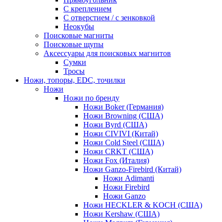
С креплением
С отверстием / с зенковкой
Неокубы
Поисковые магниты
Поисковые щупы
Аксессуары для поисковых магнитов
Сумки
Тросы
Ножи, топоры, EDC, точилки
Ножи
Ножи по бренду
Ножи Boker (Германия)
Ножи Browning (США)
Ножи Byrd (США)
Ножи CIVIVI (Китай)
Ножи Cold Steel (США)
Ножи CRKT (США)
Ножи Fox (Италия)
Ножи Ganzo-Firebird (Китай)
Ножи Adimanti
Ножи Firebird
Ножи Ganzo
Ножи HECKLER & KOCH (США)
Ножи Kershaw (США)