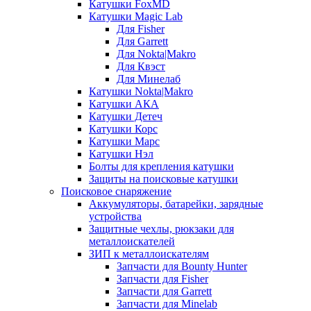
Катушки FoxMD
Катушки Magic Lab
Для Fisher
Для Garrett
Для Nokta|Makro
Для Квэст
Для Минелаб
Катушки Nokta|Makro
Катушки АКА
Катушки Детеч
Катушки Корс
Катушки Марс
Катушки Нэл
Болты для крепления катушки
Защиты на поисковые катушки
Поисковое снаряжение
Аккумуляторы, батарейки, зарядные
устройства
Защитные чехлы, рюкзаки для
металлоискателей
ЗИП к металлоискателям
Запчасти для Bounty Hunter
Запчасти для Fisher
Запчасти для Garrett
Запчасти для Minelab