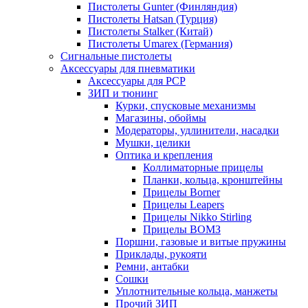
Пистолеты Gunter (Финляндия)
Пистолеты Hatsan (Турция)
Пистолеты Stalker (Китай)
Пистолеты Umarex (Германия)
Сигнальные пистолеты
Аксессуары для пневматики
Аксессуары для PCP
ЗИП и тюнинг
Курки, спусковые механизмы
Магазины, обоймы
Модераторы, удлинители, насадки
Мушки, целики
Оптика и крепления
Коллиматорные прицелы
Планки, кольца, кронштейны
Прицелы Borner
Прицелы Leapers
Прицелы Nikko Stirling
Прицелы ВОМЗ
Поршни, газовые и витые пружины
Приклады, рукояти
Ремни, антабки
Сошки
Уплотнительные кольца, манжеты
Прочий ЗИП