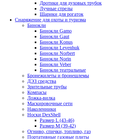
Дротики для духовых трубок
Лучные стрелы
Шарики для рогаток
Снаряжение для охоты и туризма
Бинокли
Бинокли Gamo
Бинокли Gaut
Бинокли Konus
Бинокли Levenhuk
Бинокли Norbert
Бинокли Norin
Бинокли Veber
Бинокли театральные
Бронежилеты и бронешлемы
ДЭЗ средства
Зрительные трубы
Компасы
Ложка-вилка
Маскировочные сети
Наколенники
Носки DexShell
Размер L (43-46)
Размер M (39-42)
Огниво, спички, топливо, газ
Портативные газовые плиты