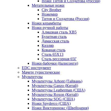
Ножи Титов и Солдатова (Россия)
Метательные ножи
City Brother
Ножемир
Титов и Солдатова (Россия)
Ножи керамбиты
Ножи ручной работы
Алмазная сталь ХВ5
Булатная сталь
Дамасская сталь
Кизляр
Кованая сталь
Сталь 65Х13
Сталь рессорная 65Г
Ножи-бабочки (балисонги)
EDC инструмент
Мачете туристические
Мультитулы
Мультитулы Arhont (Тайвань)
Мультитулы Ganzo (Китай)
Мультитулы Leatherman (США)
Мультитулы Roxon (Китай)
Мультитулы SOG (США)
Ножи Spyderco (США)
Ножи Викторинокс (Швейцария)