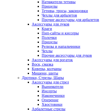
Натяжители тетивы
Прицелы
Тетивы, тросы, законцовки
Чехлы для арбалетов
Прочие аксессуары для арбалетов
Аксессуары для луков
Краги
Пип-сайты и киссеры
Полочки
Прицелы
Релизы и напальчники
Чехлы
Прочие аксессуары для луков
Аксессуары для рогаток
Воск, смазка
Киверы, колчаны
Мишени, щиты
Дротики, Стрелы, Шары
Аксессуары для стрел
Выниматели
Инсерты
Наконечники
Оперение
Хвостовики
Арбалетные стрелы