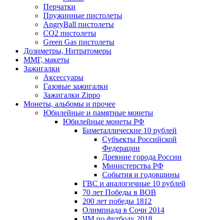
Перчатки
Пружинные пистолеты
AngryBall пистолеты
CO2 пистолеты
Green Gas пистолеты
Дозиметры, Нитратомеры
ММГ, макеты
Зажигалки
Аксессуары
Газовые зажигалки
Зажигалки Zippo
Монеты, альбомы и прочее
Юбилейные и памятные монеты
Юбилейные монеты РФ
Биметаллические 10 рублей
Субъекты Российской
Федерации
Древние города России
Министерства РФ
События и годовщины
ГВС и аналогичные 10 рублей
70 лет Победы в ВОВ
200 лет победы 1812
Олимпиада в Сочи 2014
ЧМ по футболу 2018