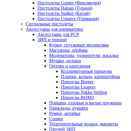
Пистолеты Gunter (Финляндия)
Пистолеты Hatsan (Турция)
Пистолеты Stalker (Китай)
Пистолеты Umarex (Германия)
Сигнальные пистолеты
Аксессуары для пневматики
Аксессуары для PCP
ЗИП и тюнинг
Курки, спусковые механизмы
Магазины, обоймы
Модераторы, удлинители, насадки
Мушки, целики
Оптика и крепления
Коллиматорные прицелы
Планки, кольца, кронштейны
Прицелы Borner
Прицелы Leapers
Прицелы Nikko Stirling
Прицелы ВОМЗ
Поршни, газовые и витые пружины
Приклады, рукояти
Ремни, антабки
Сошки
Уплотнительные кольца, манжеты
Прочий ЗИП