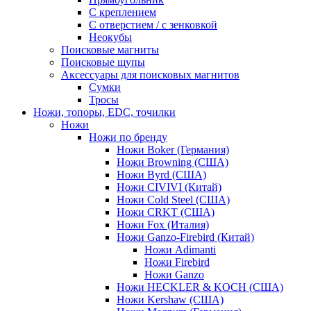
С креплением
С отверстием / с зенковкой
Неокубы
Поисковые магниты
Поисковые щупы
Аксессуары для поисковых магнитов
Сумки
Тросы
Ножи, топоры, EDC, точилки
Ножи
Ножи по бренду
Ножи Boker (Германия)
Ножи Browning (США)
Ножи Byrd (США)
Ножи CIVIVI (Китай)
Ножи Cold Steel (США)
Ножи CRKT (США)
Ножи Fox (Италия)
Ножи Ganzo-Firebird (Китай)
Ножи Adimanti
Ножи Firebird
Ножи Ganzo
Ножи HECKLER & KOCH (США)
Ножи Kershaw (США)