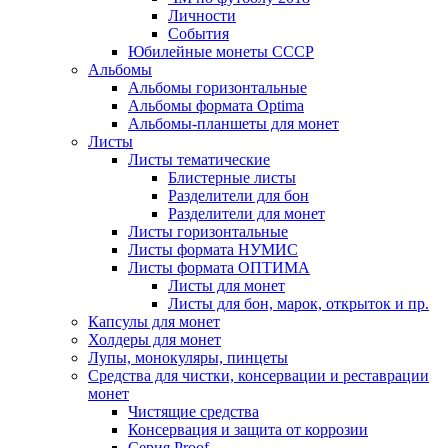
Личности
События
Юбилейные монеты СССР
Альбомы
Альбомы горизонтальные
Альбомы формата Optima
Альбомы-планшеты для монет
Листы
Листы тематические
Блистерные листы
Разделители для бон
Разделители для монет
Листы горизонтальные
Листы формата НУМИС
Листы формата ОПТИМА
Листы для монет
Листы для бон, марок, открыток и пр.
Капсулы для монет
Холдеры для монет
Лупы, монокуляры, пинцеты
Средства для чистки, консервации и реставрации
монет
Чистящие средства
Консервация и защита от коррозии
Серия Proof