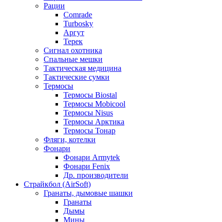
Рации
Comrade
Turbosky
Аргут
Терек
Сигнал охотника
Спальные мешки
Тактическая медицина
Тактические сумки
Термосы
Термосы Biostal
Термосы Mobicool
Термосы Nisus
Термосы Арктика
Термосы Тонар
Фляги, котелки
Фонари
Фонари Armytek
Фонари Fenix
Др. производители
Страйкбол (AirSoft)
Гранаты, дымовые шашки
Гранаты
Дымы
Мины