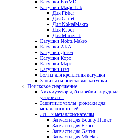
Катушки FoxMD
Катушки Magic Lab
Для Fisher
Для Garrett
Для Nokta|Makro
Для Квэст
Для Минелаб
Катушки Nokta|Makro
Катушки АКА
Катушки Детеч
Катушки Корс
Катушки Марс
Катушки Нэл
Болты для крепления катушки
Защиты на поисковые катушки
Поисковое снаряжение
Аккумуляторы, батарейки, зарядные
устройства
Защитные чехлы, рюкзаки для
металлоискателей
ЗИП к металлоискателям
Запчасти для Bounty Hunter
Запчасти для Fisher
Запчасти для Garrett
Запчасти для Minelab