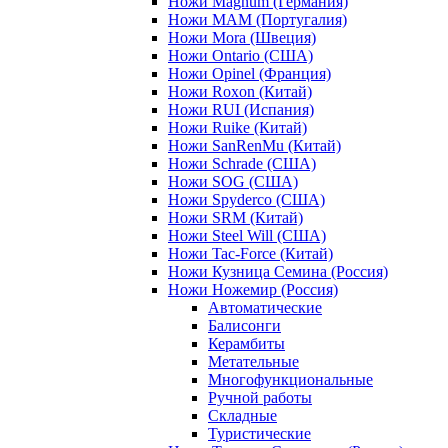
Ножи Magnum (Германия)
Ножи MAM (Португалия)
Ножи Mora (Швеция)
Ножи Ontario (США)
Ножи Opinel (Франция)
Ножи Roxon (Китай)
Ножи RUI (Испания)
Ножи Ruike (Китай)
Ножи SanRenMu (Китай)
Ножи Schrade (США)
Ножи SOG (США)
Ножи Spyderco (США)
Ножи SRM (Китай)
Ножи Steel Will (США)
Ножи Tac-Force (Китай)
Ножи Кузница Семина (Россия)
Ножи Ножемир (Россия)
Автоматические
Балисонги
Керамбиты
Метательные
Многофункциональные
Ручной работы
Складные
Туристические