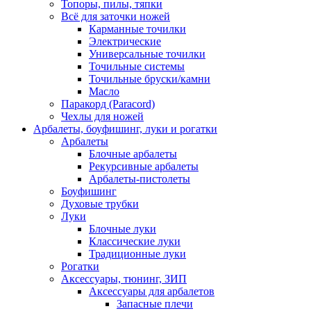
Топоры, пилы, тяпки
Всё для заточки ножей
Карманные точилки
Электрические
Универсальные точилки
Точильные системы
Точильные бруски/камни
Масло
Паракорд (Paracord)
Чехлы для ножей
Арбалеты, боуфишинг, луки и рогатки
Арбалеты
Блочные арбалеты
Рекурсивные арбалеты
Арбалеты-пистолеты
Боуфишинг
Духовые трубки
Луки
Блочные луки
Классические луки
Традиционные луки
Рогатки
Аксессуары, тюнинг, ЗИП
Аксессуары для арбалетов
Запасные плечи