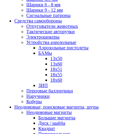
Шарики 6 - 8 мм
Шарики 9 - 12 мм
Сигнальные патроны
Средства самообороны
Отпугиватели животных
Тактические авторучки
Электрошокеры
Устройства аэрозольные
Аэрозольные пистолеты
БАМы
13х50
13х60
18х51
18х55
18х60
ЗИП
Перцовые баллончики
Наручники
Кобуры
Неодимовые, поисковые магниты, щупы
Неодимовые магниты
Большие магниты
Диск / шайба
Квадрат
Прямоугольник