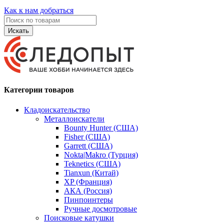
Как к нам добраться
Искать
Категории товаров
Кладоискательство
Металлоискатели
Bounty Hunter (США)
Fisher (США)
Garrett (США)
Nokta|Makro (Турция)
Teknetics (США)
Tianxun (Китай)
XP (Франция)
АКА (Россия)
Пинпоинтеры
Ручные досмотровые
Поисковые катушки