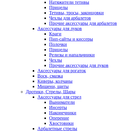
Натяжители тетивы
Прицелы
Тетивы, тросы, законцовки
Чехлы для арбалетов
Прочие аксессуары для арбалетов
Аксессуары для луков
Краги
Пип-сайты и киссеры
Полочки
Прицелы
Релизы и напальчники
Чехлы
Прочие аксессуары для луков
Аксессуары для рогаток
Воск, смазка
Киверы, колчаны
Мишени, щиты
Дротики, Стрелы, Шары
Аксессуары для стрел
Выниматели
Инсерты
Наконечники
Оперение
Хвостовики
Арбалетные стрелы