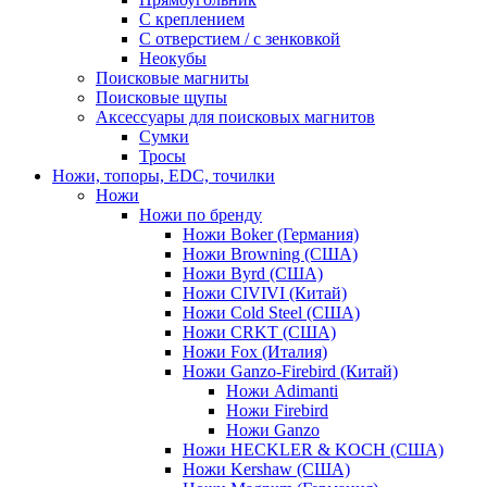
С креплением
С отверстием / с зенковкой
Неокубы
Поисковые магниты
Поисковые щупы
Аксессуары для поисковых магнитов
Сумки
Тросы
Ножи, топоры, EDC, точилки
Ножи
Ножи по бренду
Ножи Boker (Германия)
Ножи Browning (США)
Ножи Byrd (США)
Ножи CIVIVI (Китай)
Ножи Cold Steel (США)
Ножи CRKT (США)
Ножи Fox (Италия)
Ножи Ganzo-Firebird (Китай)
Ножи Adimanti
Ножи Firebird
Ножи Ganzo
Ножи HECKLER & KOCH (США)
Ножи Kershaw (США)