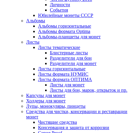
Личности
События
Юбилейные монеты СССР
Альбомы
Альбомы горизонтальные
Альбомы формата Optima
Альбомы-планшеты для монет
Листы
Листы тематические
Блистерные листы
Разделители для бон
Разделители для монет
Листы горизонтальные
Листы формата НУМИС
Листы формата ОПТИМА
Листы для монет
Листы для бон, марок, открыток и пр.
Капсулы для монет
Холдеры для монет
Лупы, монокуляры, пинцеты
Средства для чистки, консервации и реставрации
монет
Чистящие средства
Консервация и защита от коррозии
Серия Proof