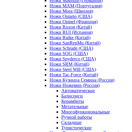
Ножи Magnum (Германия)
Ножи MAM (Португалия)
Ножи Mora (Швеция)
Ножи Ontario (США)
Ножи Opinel (Франция)
Ножи Roxon (Китай)
Ножи RUI (Испания)
Ножи Ruike (Китай)
Ножи SanRenMu (Китай)
Ножи Schrade (США)
Ножи SOG (США)
Ножи Spyderco (США)
Ножи SRM (Китай)
Ножи Steel Will (США)
Ножи Tac-Force (Китай)
Ножи Кузница Семина (Россия)
Ножи Ножемир (Россия)
Автоматические
Балисонги
Керамбиты
Метательные
Многофункциональные
Ручной работы
Складные
Туристические