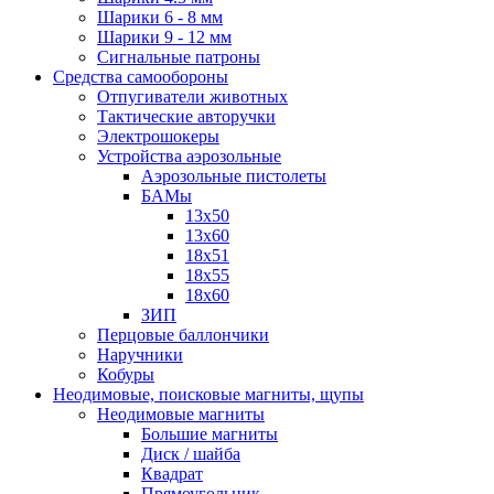
Шарики 6 - 8 мм
Шарики 9 - 12 мм
Сигнальные патроны
Средства самообороны
Отпугиватели животных
Тактические авторучки
Электрошокеры
Устройства аэрозольные
Аэрозольные пистолеты
БАМы
13х50
13х60
18х51
18х55
18х60
ЗИП
Перцовые баллончики
Наручники
Кобуры
Неодимовые, поисковые магниты, щупы
Неодимовые магниты
Большие магниты
Диск / шайба
Квадрат
Прямоугольник