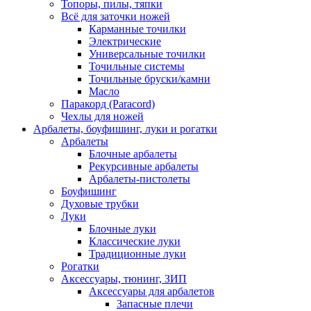
Топоры, пилы, тяпки
Всё для заточки ножей
Карманные точилки
Электрические
Универсальные точилки
Точильные системы
Точильные бруски/камни
Масло
Паракорд (Paracord)
Чехлы для ножей
Арбалеты, боуфишинг, луки и рогатки
Арбалеты
Блочные арбалеты
Рекурсивные арбалеты
Арбалеты-пистолеты
Боуфишинг
Духовые трубки
Луки
Блочные луки
Классические луки
Традиционные луки
Рогатки
Аксессуары, тюнинг, ЗИП
Аксессуары для арбалетов
Запасные плечи