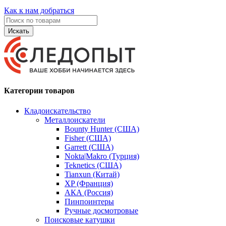
Как к нам добраться
Искать
Категории товаров
Кладоискательство
Металлоискатели
Bounty Hunter (США)
Fisher (США)
Garrett (США)
Nokta|Makro (Турция)
Teknetics (США)
Tianxun (Китай)
XP (Франция)
АКА (Россия)
Пинпоинтеры
Ручные досмотровые
Поисковые катушки