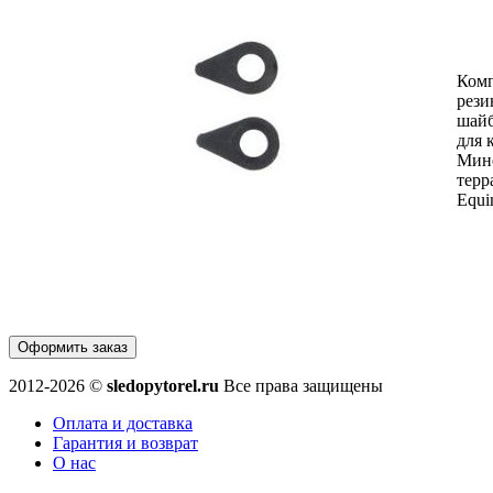
Ком
рези
шайб
для 
Мине
терра
Equi
Оформить заказ
2012-2026 ©
sledopytorel.ru
Все права защищены
Оплата и доставка
Гарантия и возврат
О нас