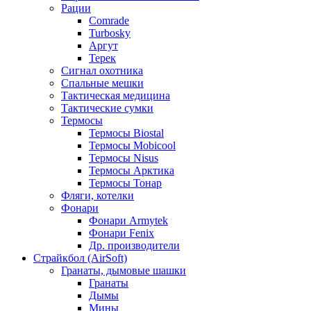
Рации
Comrade
Turbosky
Аргут
Терек
Сигнал охотника
Спальные мешки
Тактическая медицина
Тактические сумки
Термосы
Термосы Biostal
Термосы Mobicool
Термосы Nisus
Термосы Арктика
Термосы Тонар
Фляги, котелки
Фонари
Фонари Armytek
Фонари Fenix
Др. производители
Страйкбол (AirSoft)
Гранаты, дымовые шашки
Гранаты
Дымы
Мины