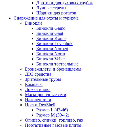
Дротики для духовых трубок
Лучные стрелы
Шарики для рогаток
Снаряжение для охоты и туризма
Бинокли
Бинокли Gamo
Бинокли Gaut
Бинокли Konus
Бинокли Levenhuk
Бинокли Norbert
Бинокли Norin
Бинокли Veber
Бинокли театральные
Бронежилеты и бронешлемы
ДЭЗ средства
Зрительные трубы
Компасы
Ложка-вилка
Маскировочные сети
Наколенники
Носки DexShell
Размер L (43-46)
Размер M (39-42)
Огниво, спички, топливо, газ
Портативные газовые плиты