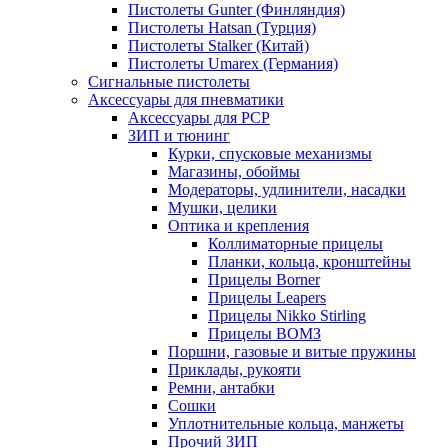
Пистолеты Gunter (Финляндия)
Пистолеты Hatsan (Турция)
Пистолеты Stalker (Китай)
Пистолеты Umarex (Германия)
Сигнальные пистолеты
Аксессуары для пневматики
Аксессуары для PCP
ЗИП и тюнинг
Курки, спусковые механизмы
Магазины, обоймы
Модераторы, удлинители, насадки
Мушки, целики
Оптика и крепления
Коллиматорные прицелы
Планки, кольца, кронштейны
Прицелы Borner
Прицелы Leapers
Прицелы Nikko Stirling
Прицелы ВОМЗ
Поршни, газовые и витые пружины
Приклады, рукояти
Ремни, антабки
Сошки
Уплотнительные кольца, манжеты
Прочий ЗИП