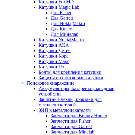
Катушки FoxMD
Катушки Magic Lab
Для Fisher
Для Garrett
Для Nokta|Makro
Для Квэст
Для Минелаб
Катушки Nokta|Makro
Катушки АКА
Катушки Детеч
Катушки Корс
Катушки Марс
Катушки Нэл
Болты для крепления катушки
Защиты на поисковые катушки
Поисковое снаряжение
Аккумуляторы, батарейки, зарядные
устройства
Защитные чехлы, рюкзаки для
металлоискателей
ЗИП к металлоискателям
Запчасти для Bounty Hunter
Запчасти для Fisher
Запчасти для Garrett
Запчасти для Minelab