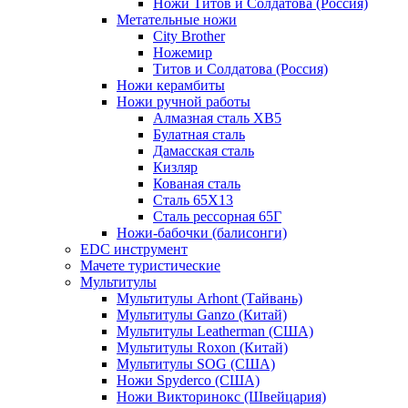
Ножи Титов и Солдатова (Россия)
Метательные ножи
City Brother
Ножемир
Титов и Солдатова (Россия)
Ножи керамбиты
Ножи ручной работы
Алмазная сталь ХВ5
Булатная сталь
Дамасская сталь
Кизляр
Кованая сталь
Сталь 65Х13
Сталь рессорная 65Г
Ножи-бабочки (балисонги)
EDC инструмент
Мачете туристические
Мультитулы
Мультитулы Arhont (Тайвань)
Мультитулы Ganzo (Китай)
Мультитулы Leatherman (США)
Мультитулы Roxon (Китай)
Мультитулы SOG (США)
Ножи Spyderco (США)
Ножи Викторинокс (Швейцария)