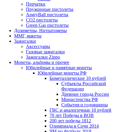
Перчатки
Пружинные пистолеты
AngryBall пистолеты
CO2 пистолеты
Green Gas пистолеты
Дозиметры, Нитратомеры
ММГ, макеты
Зажигалки
Аксессуары
Газовые зажигалки
Зажигалки Zippo
Монеты, альбомы и прочее
Юбилейные и памятные монеты
Юбилейные монеты РФ
Биметаллические 10 рублей
Субъекты Российской
Федерации
Древние города России
Министерства РФ
События и годовщины
ГВС и аналогичные 10 рублей
70 лет Победы в ВОВ
200 лет победы 1812
Олимпиада в Сочи 2014
ЧМ по футболу 2018