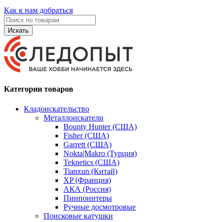
Как к нам добраться
Искать
Категории товаров
Кладоискательство
Металлоискатели
Bounty Hunter (США)
Fisher (США)
Garrett (США)
Nokta|Makro (Турция)
Teknetics (США)
Tianxun (Китай)
XP (Франция)
АКА (Россия)
Пинпоинтеры
Ручные досмотровые
Поисковые катушки