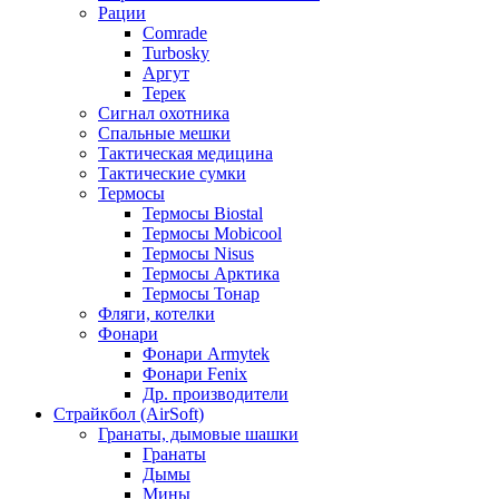
Рации
Comrade
Turbosky
Аргут
Терек
Сигнал охотника
Спальные мешки
Тактическая медицина
Тактические сумки
Термосы
Термосы Biostal
Термосы Mobicool
Термосы Nisus
Термосы Арктика
Термосы Тонар
Фляги, котелки
Фонари
Фонари Armytek
Фонари Fenix
Др. производители
Страйкбол (AirSoft)
Гранаты, дымовые шашки
Гранаты
Дымы
Мины