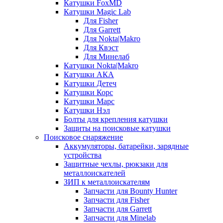
Катушки FoxMD
Катушки Magic Lab
Для Fisher
Для Garrett
Для Nokta|Makro
Для Квэст
Для Минелаб
Катушки Nokta|Makro
Катушки АКА
Катушки Детеч
Катушки Корс
Катушки Марс
Катушки Нэл
Болты для крепления катушки
Защиты на поисковые катушки
Поисковое снаряжение
Аккумуляторы, батарейки, зарядные
устройства
Защитные чехлы, рюкзаки для
металлоискателей
ЗИП к металлоискателям
Запчасти для Bounty Hunter
Запчасти для Fisher
Запчасти для Garrett
Запчасти для Minelab