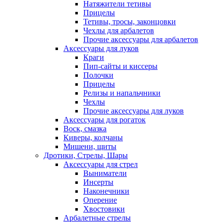
Натяжители тетивы
Прицелы
Тетивы, тросы, законцовки
Чехлы для арбалетов
Прочие аксессуары для арбалетов
Аксессуары для луков
Краги
Пип-сайты и киссеры
Полочки
Прицелы
Релизы и напальчники
Чехлы
Прочие аксессуары для луков
Аксессуары для рогаток
Воск, смазка
Киверы, колчаны
Мишени, щиты
Дротики, Стрелы, Шары
Аксессуары для стрел
Выниматели
Инсерты
Наконечники
Оперение
Хвостовики
Арбалетные стрелы