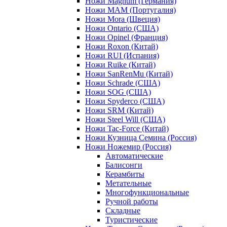
Ножи Magnum (Германия)
Ножи MAM (Португалия)
Ножи Mora (Швеция)
Ножи Ontario (США)
Ножи Opinel (Франция)
Ножи Roxon (Китай)
Ножи RUI (Испания)
Ножи Ruike (Китай)
Ножи SanRenMu (Китай)
Ножи Schrade (США)
Ножи SOG (США)
Ножи Spyderco (США)
Ножи SRM (Китай)
Ножи Steel Will (США)
Ножи Tac-Force (Китай)
Ножи Кузница Семина (Россия)
Ножи Ножемир (Россия)
Автоматические
Балисонги
Керамбиты
Метательные
Многофункциональные
Ручной работы
Складные
Туристические