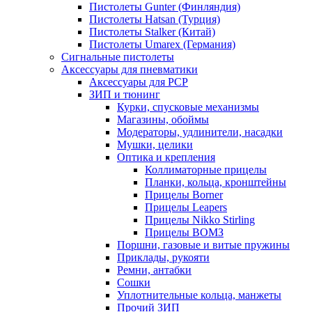
Пистолеты Gunter (Финляндия)
Пистолеты Hatsan (Турция)
Пистолеты Stalker (Китай)
Пистолеты Umarex (Германия)
Сигнальные пистолеты
Аксессуары для пневматики
Аксессуары для PCP
ЗИП и тюнинг
Курки, спусковые механизмы
Магазины, обоймы
Модераторы, удлинители, насадки
Мушки, целики
Оптика и крепления
Коллиматорные прицелы
Планки, кольца, кронштейны
Прицелы Borner
Прицелы Leapers
Прицелы Nikko Stirling
Прицелы ВОМЗ
Поршни, газовые и витые пружины
Приклады, рукояти
Ремни, антабки
Сошки
Уплотнительные кольца, манжеты
Прочий ЗИП