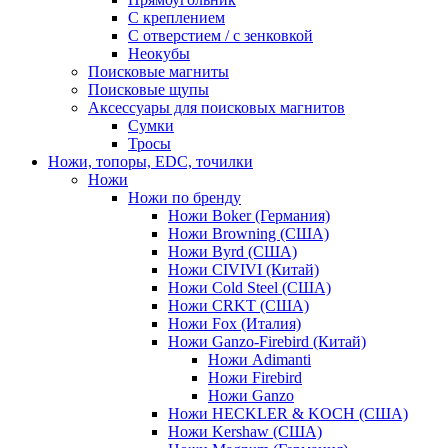
С креплением
С отверстием / с зенковкой
Неокубы
Поисковые магниты
Поисковые щупы
Аксессуары для поисковых магнитов
Сумки
Тросы
Ножи, топоры, EDC, точилки
Ножи
Ножи по бренду
Ножи Boker (Германия)
Ножи Browning (США)
Ножи Byrd (США)
Ножи CIVIVI (Китай)
Ножи Cold Steel (США)
Ножи CRKT (США)
Ножи Fox (Италия)
Ножи Ganzo-Firebird (Китай)
Ножи Adimanti
Ножи Firebird
Ножи Ganzo
Ножи HECKLER & KOCH (США)
Ножи Kershaw (США)