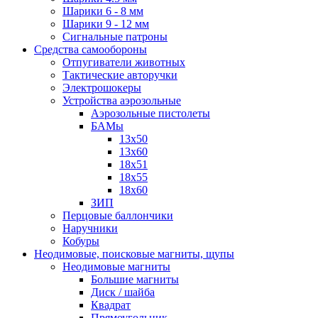
Шарики 6 - 8 мм
Шарики 9 - 12 мм
Сигнальные патроны
Средства самообороны
Отпугиватели животных
Тактические авторучки
Электрошокеры
Устройства аэрозольные
Аэрозольные пистолеты
БАМы
13х50
13х60
18х51
18х55
18х60
ЗИП
Перцовые баллончики
Наручники
Кобуры
Неодимовые, поисковые магниты, щупы
Неодимовые магниты
Большие магниты
Диск / шайба
Квадрат
Прямоугольник