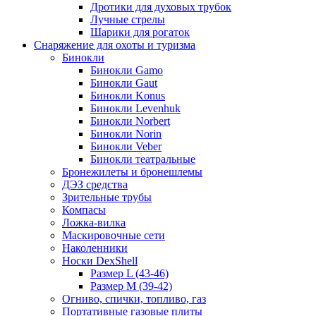
Дротики для духовых трубок
Лучные стрелы
Шарики для рогаток
Снаряжение для охоты и туризма
Бинокли
Бинокли Gamo
Бинокли Gaut
Бинокли Konus
Бинокли Levenhuk
Бинокли Norbert
Бинокли Norin
Бинокли Veber
Бинокли театральные
Бронежилеты и бронешлемы
ДЭЗ средства
Зрительные трубы
Компасы
Ложка-вилка
Маскировочные сети
Наколенники
Носки DexShell
Размер L (43-46)
Размер M (39-42)
Огниво, спички, топливо, газ
Портативные газовые плиты