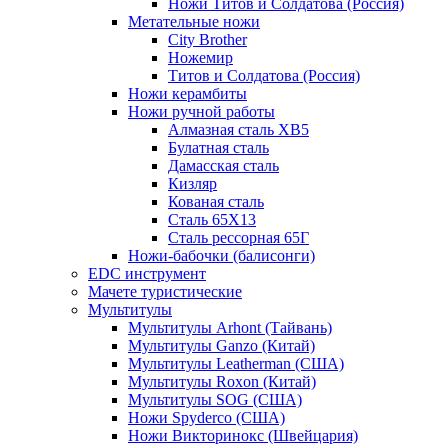
Ножи Титов и Солдатова (Россия)
Метательные ножи
City Brother
Ножемир
Титов и Солдатова (Россия)
Ножи керамбиты
Ножи ручной работы
Алмазная сталь ХВ5
Булатная сталь
Дамасская сталь
Кизляр
Кованая сталь
Сталь 65Х13
Сталь рессорная 65Г
Ножи-бабочки (балисонги)
EDC инструмент
Мачете туристические
Мультитулы
Мультитулы Arhont (Тайвань)
Мультитулы Ganzo (Китай)
Мультитулы Leatherman (США)
Мультитулы Roxon (Китай)
Мультитулы SOG (США)
Ножи Spyderco (США)
Ножи Викторинокс (Швейцария)