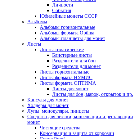
Личности
События
Юбилейные монеты СССР
Альбомы
Альбомы горизонтальные
Альбомы формата Optima
Альбомы-планшеты для монет
Листы
Листы тематические
Блистерные листы
Разделители для бон
Разделители для монет
Листы горизонтальные
Листы формата НУМИС
Листы формата ОПТИМА
Листы для монет
Листы для бон, марок, открыток и пр.
Капсулы для монет
Холдеры для монет
Лупы, монокуляры, пинцеты
Средства для чистки, консервации и реставрации
монет
Чистящие средства
Консервация и защита от коррозии
Серия Proof