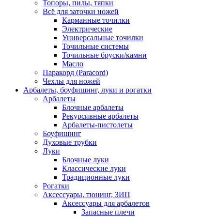
Топоры, пилы, тяпки
Всё для заточки ножей
Карманные точилки
Электрические
Универсальные точилки
Точильные системы
Точильные бруски/камни
Масло
Паракорд (Paracord)
Чехлы для ножей
Арбалеты, боуфишинг, луки и рогатки
Арбалеты
Блочные арбалеты
Рекурсивные арбалеты
Арбалеты-пистолеты
Боуфишинг
Духовые трубки
Луки
Блочные луки
Классические луки
Традиционные луки
Рогатки
Аксессуары, тюнинг, ЗИП
Аксессуары для арбалетов
Запасные плечи