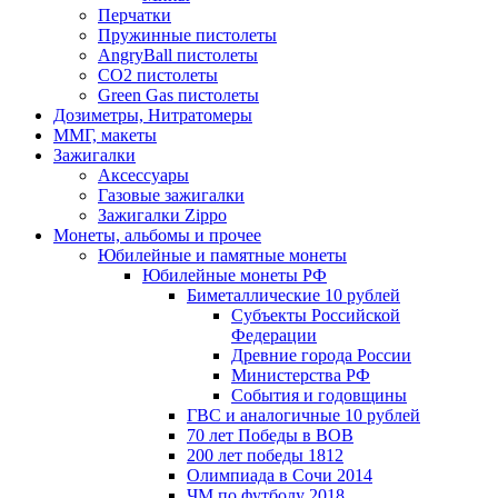
Перчатки
Пружинные пистолеты
AngryBall пистолеты
CO2 пистолеты
Green Gas пистолеты
Дозиметры, Нитратомеры
ММГ, макеты
Зажигалки
Аксессуары
Газовые зажигалки
Зажигалки Zippo
Монеты, альбомы и прочее
Юбилейные и памятные монеты
Юбилейные монеты РФ
Биметаллические 10 рублей
Субъекты Российской
Федерации
Древние города России
Министерства РФ
События и годовщины
ГВС и аналогичные 10 рублей
70 лет Победы в ВОВ
200 лет победы 1812
Олимпиада в Сочи 2014
ЧМ по футболу 2018