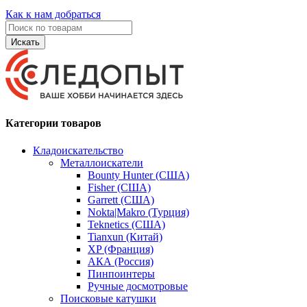
Как к нам добраться
Искать
Категории товаров
Кладоискательство
Металлоискатели
Bounty Hunter (США)
Fisher (США)
Garrett (США)
Nokta|Makro (Турция)
Teknetics (США)
Tianxun (Китай)
XP (Франция)
АКА (Россия)
Пинпоинтеры
Ручные досмотровые
Поисковые катушки