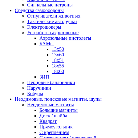
Сигнальные патроны
Средства самообороны
Отпугиватели животных
Тактические авторучки
Электрошокеры
Устройства аэрозольные
Аэрозольные пистолеты
БАМы
13х50
13х60
18х51
18х55
18х60
ЗИП
Перцовые баллончики
Наручники
Кобуры
Неодимовые, поисковые магниты, щупы
Неодимовые магниты
Большие магниты
Диск / шайба
Квадрат
Прямоугольник
С креплением
С отверстием / с зенковкой