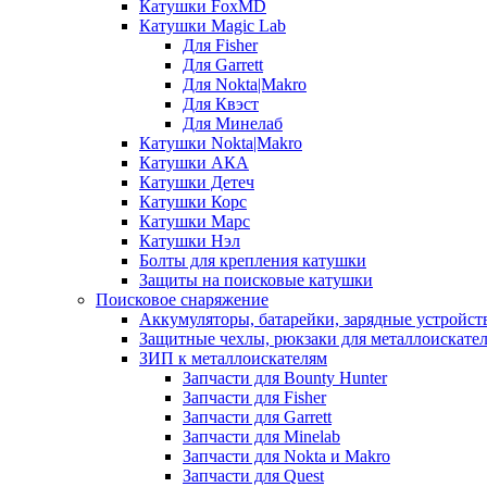
Катушки FoxMD
Катушки Magic Lab
Для Fisher
Для Garrett
Для Nokta|Makro
Для Квэст
Для Минелаб
Катушки Nokta|Makro
Катушки АКА
Катушки Детеч
Катушки Корс
Катушки Марс
Катушки Нэл
Болты для крепления катушки
Защиты на поисковые катушки
Поисковое снаряжение
Аккумуляторы, батарейки, зарядные устройст
Защитные чехлы, рюкзаки для металлоискате
ЗИП к металлоискателям
Запчасти для Bounty Hunter
Запчасти для Fisher
Запчасти для Garrett
Запчасти для Minelab
Запчасти для Nokta и Makro
Запчасти для Quest