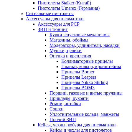
Пистолеты Stalker (Китай)
Пистолеты Umarex (Германия)
Сигнальные пистолеты
Аксессуары для пневматики
Аксессуары для PCP
ЗИП и тюнинг
Курки, спусковые механизмы
Магазины, обоймы
Модераторы, удлинители, насадки
Мушки, целики
Оптика и крепления
Коллиматорные прицелы
Планки, кольца, кронштейны
Прицелы Borner
Прицелы Leapers
Прицелы Nikko Stirling
Прицелы ВОМЗ
Поршни, газовые и витые пружины
Приклады, рукояти
Ремни, антабки
Сошки
Уплотнительные кольца, манжеты
Прочий ЗИП
Кейсы, чехлы, кобуры для пневматики
Кейсы и чехлы для пистолетов