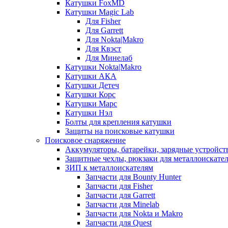
Катушки FoxMD
Катушки Magic Lab
Для Fisher
Для Garrett
Для Nokta|Makro
Для Квэст
Для Минелаб
Катушки Nokta|Makro
Катушки АКА
Катушки Детеч
Катушки Корс
Катушки Марс
Катушки Нэл
Болты для крепления катушки
Защиты на поисковые катушки
Поисковое снаряжение
Аккумуляторы, батарейки, зарядные устройст
Защитные чехлы, рюкзаки для металлоискате
ЗИП к металлоискателям
Запчасти для Bounty Hunter
Запчасти для Fisher
Запчасти для Garrett
Запчасти для Minelab
Запчасти для Nokta и Makro
Запчасти для Quest