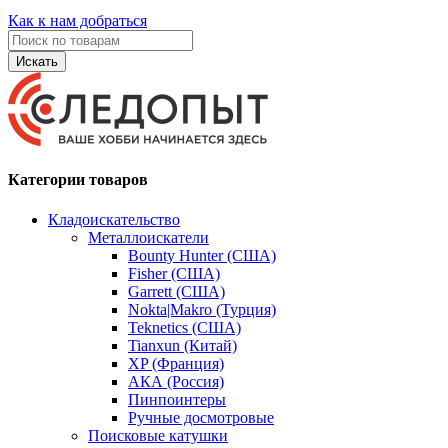
Как к нам добраться
Искать
Категории товаров
Кладоискательство
Металлоискатели
Bounty Hunter (США)
Fisher (США)
Garrett (США)
Nokta|Makro (Турция)
Teknetics (США)
Tianxun (Китай)
XP (Франция)
АКА (Россия)
Пинпоинтеры
Ручные досмотровые
Поисковые катушки