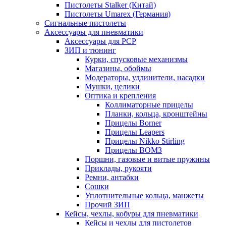
Пистолеты Stalker (Китай)
Пистолеты Umarex (Германия)
Сигнальные пистолеты
Аксессуары для пневматики
Аксессуары для PCP
ЗИП и тюнинг
Курки, спусковые механизмы
Магазины, обоймы
Модераторы, удлинители, насадки
Мушки, целики
Оптика и крепления
Коллиматорные прицелы
Планки, кольца, кронштейны
Прицелы Borner
Прицелы Leapers
Прицелы Nikko Stirling
Прицелы ВОМЗ
Поршни, газовые и витые пружины
Приклады, рукояти
Ремни, антабки
Сошки
Уплотнительные кольца, манжеты
Прочий ЗИП
Кейсы, чехлы, кобуры для пневматики
Кейсы и чехлы для пистолетов