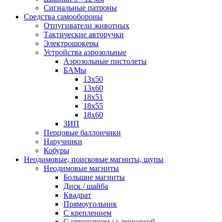
Сигнальные патроны
Средства самообороны
Отпугиватели животных
Тактические авторучки
Электрошокеры
Устройства аэрозольные
Аэрозольные пистолеты
БАМы
13х50
13х60
18х51
18х55
18х60
ЗИП
Перцовые баллончики
Наручники
Кобуры
Неодимовые, поисковые магниты, щупы
Неодимовые магниты
Большие магниты
Диск / шайба
Квадрат
Прямоугольник
С креплением
С отверстием / с зенковкой