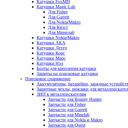
Катушки FoxMD
Катушки Magic Lab
Для Fisher
Для Garrett
Для Nokta|Makro
Для Квэст
Для Минелаб
Катушки Nokta|Makro
Катушки АКА
Катушки Детеч
Катушки Корс
Катушки Марс
Катушки Нэл
Болты для крепления катушки
Защиты на поисковые катушки
Поисковое снаряжение
Аккумуляторы, батарейки, зарядные устройст
Защитные чехлы, рюкзаки для металлоискате
ЗИП к металлоискателям
Запчасти для Bounty Hunter
Запчасти для Fisher
Запчасти для Garrett
Запчасти для Minelab
Запчасти для Nokta и Makro
Запчасти для Quest