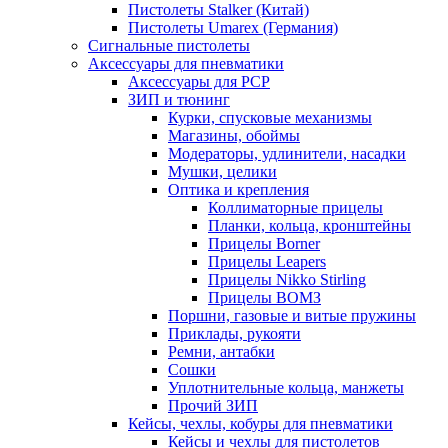
Пистолеты Stalker (Китай)
Пистолеты Umarex (Германия)
Сигнальные пистолеты
Аксессуары для пневматики
Аксессуары для PCP
ЗИП и тюнинг
Курки, спусковые механизмы
Магазины, обоймы
Модераторы, удлинители, насадки
Мушки, целики
Оптика и крепления
Коллиматорные прицелы
Планки, кольца, кронштейны
Прицелы Borner
Прицелы Leapers
Прицелы Nikko Stirling
Прицелы ВОМЗ
Поршни, газовые и витые пружины
Приклады, рукояти
Ремни, антабки
Сошки
Уплотнительные кольца, манжеты
Прочий ЗИП
Кейсы, чехлы, кобуры для пневматики
Кейсы и чехлы для пистолетов