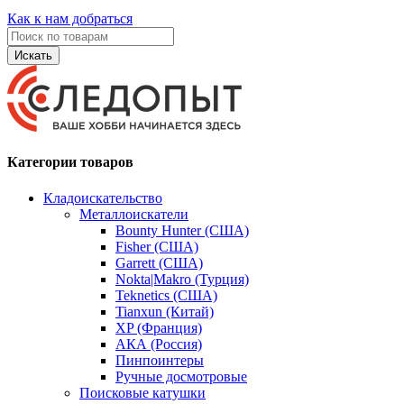
Как к нам добраться
Искать
Категории товаров
Кладоискательство
Металлоискатели
Bounty Hunter (США)
Fisher (США)
Garrett (США)
Nokta|Makro (Турция)
Teknetics (США)
Tianxun (Китай)
XP (Франция)
АКА (Россия)
Пинпоинтеры
Ручные досмотровые
Поисковые катушки