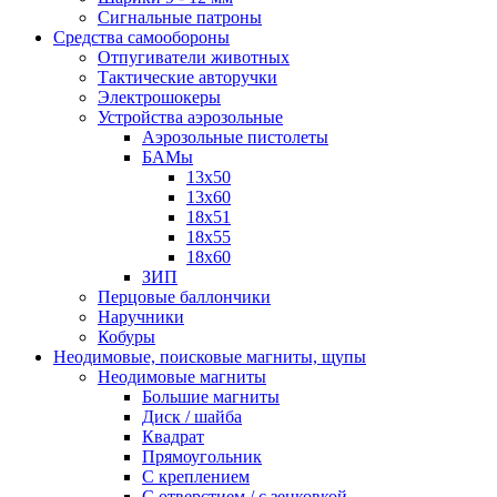
Сигнальные патроны
Средства самообороны
Отпугиватели животных
Тактические авторучки
Электрошокеры
Устройства аэрозольные
Аэрозольные пистолеты
БАМы
13х50
13х60
18х51
18х55
18х60
ЗИП
Перцовые баллончики
Наручники
Кобуры
Неодимовые, поисковые магниты, щупы
Неодимовые магниты
Большие магниты
Диск / шайба
Квадрат
Прямоугольник
С креплением
С отверстием / с зенковкой