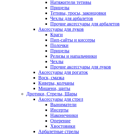
Натяжители тетивы
Прицелы
Тетивы, тросы, законцовки
Чехлы для арбалетов
Прочие аксессуары для арбалетов
Аксессуары для луков
Краги
Пип-сайты и киссеры
Полочки
Прицелы
Релизы и напальчники
Чехлы
Прочие аксессуары для луков
Аксессуары для рогаток
Воск, смазка
Киверы, колчаны
Мишени, щиты
Дротики, Стрелы, Шары
Аксессуары для стрел
Выниматели
Инсерты
Наконечники
Оперение
Хвостовики
Арбалетные стрелы