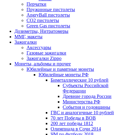
Перчатки
Пружинные пистолеты
AngryBall пистолеты
CO2 пистолеты
Green Gas пистолеты
Дозиметры, Нитратомеры
ММГ, макеты
Зажигалки
Аксессуары
Газовые зажигалки
Зажигалки Zippo
Монеты, альбомы и прочее
Юбилейные и памятные монеты
Юбилейные монеты РФ
Биметаллические 10 рублей
Субъекты Российской
Федерации
Древние города России
Министерства РФ
События и годовщины
ГВС и аналогичные 10 рублей
70 лет Победы в ВОВ
200 лет победы 1812
Олимпиада в Сочи 2014
ЧМ по футболу 2018