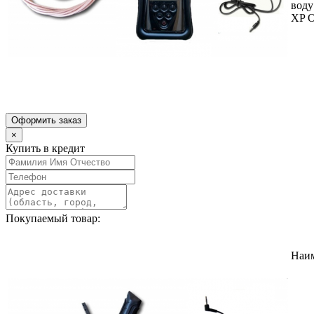
воду
XP 
Оформить заказ
×
Купить в кредит
Покупаемый товар:
Наи