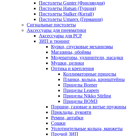
Пистолеты Gunter (Финляндия)
Пистолеты Hatsan (Турция)
Пистолеты Stalker (Китай)
Пистолеты Umarex (Германия)
Сигнальные пистолеты
Аксессуары для пневматики
Аксессуары для PCP
ЗИП и тюнинг
Курки, спусковые механизмы
Магазины, обоймы
Модераторы, удлинители, насадки
Мушки, целики
Оптика и крепления
Коллиматорные прицелы
Планки, кольца, кронштейны
Прицелы Borner
Прицелы Leapers
Прицелы Nikko Stirling
Прицелы ВОМЗ
Поршни, газовые и витые пружины
Приклады, рукояти
Ремни, антабки
Сошки
Уплотнительные кольца, манжеты
Прочий ЗИП