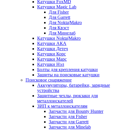
Катушки FoxMD
Катушки Magic Lab
Для Fisher
Для Garrett
Для Nokta|Makro
Для Квэст
Для Минелаб
Катушки Nokta|Makro
Катушки АКА
Катушки Детеч
Катушки Корс
Катушки Марс
Катушки Нэл
Болты для крепления катушки
Защиты на поисковые катушки
Поисковое снаряжение
Аккумуляторы, батарейки, зарядные
устройства
Защитные чехлы, рюкзаки для
металлоискателей
ЗИП к металлоискателям
Запчасти для Bounty Hunter
Запчасти для Fisher
Запчасти для Garrett
Запчасти для Minelab