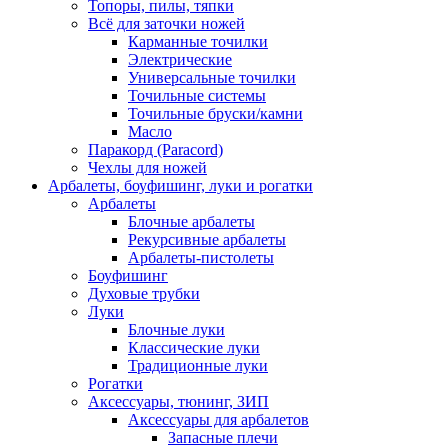
Топоры, пилы, тяпки
Всё для заточки ножей
Карманные точилки
Электрические
Универсальные точилки
Точильные системы
Точильные бруски/камни
Масло
Паракорд (Paracord)
Чехлы для ножей
Арбалеты, боуфишинг, луки и рогатки
Арбалеты
Блочные арбалеты
Рекурсивные арбалеты
Арбалеты-пистолеты
Боуфишинг
Духовые трубки
Луки
Блочные луки
Классические луки
Традиционные луки
Рогатки
Аксессуары, тюнинг, ЗИП
Аксессуары для арбалетов
Запасные плечи