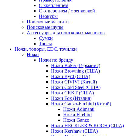
С креплением
С отверстием / с зенковкой
Неокубы
Поисковые магниты
Поисковые щупы
Аксессуары для поисковых магнитов
Сумки
Тросы
Ножи, топоры, EDC, точилки
Ножи
Ножи по бренду
Ножи Boker (Германия)
Ножи Browning (США)
Ножи Byrd (США)
Ножи CIVIVI (Китай)
Ножи Cold Steel (США)
Ножи CRKT (США)
Ножи Fox (Италия)
Ножи Ganzo-Firebird (Китай)
Ножи Adimanti
Ножи Firebird
Ножи Ganzo
Ножи HECKLER & KOCH (США)
Ножи Kershaw (США)