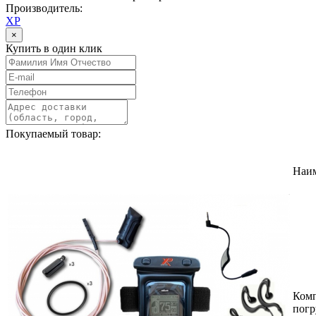
Производитель:
XP
×
Купить в один клик
Покупаемый товар:
Наи
Комп
погр