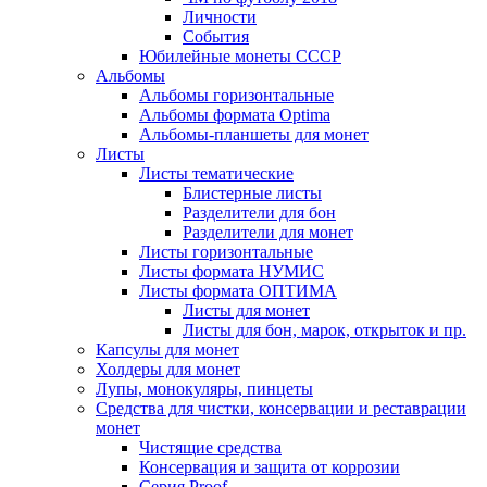
Личности
События
Юбилейные монеты СССР
Альбомы
Альбомы горизонтальные
Альбомы формата Optima
Альбомы-планшеты для монет
Листы
Листы тематические
Блистерные листы
Разделители для бон
Разделители для монет
Листы горизонтальные
Листы формата НУМИС
Листы формата ОПТИМА
Листы для монет
Листы для бон, марок, открыток и пр.
Капсулы для монет
Холдеры для монет
Лупы, монокуляры, пинцеты
Средства для чистки, консервации и реставрации
монет
Чистящие средства
Консервация и защита от коррозии
Серия Proof