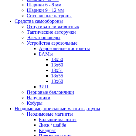
Шарики 6 - 8 мм
Шарики 9 - 12 мм
Сигнальные патроны
Средства самообороны
Отпугиватели животных
Тактические авторучки
Электрошокеры
Устройства аэрозольные
Аэрозольные пистолеты
БАМы
13х50
13х60
18х51
18х55
18х60
ЗИП
Перцовые баллончики
Наручники
Кобуры
Неодимовые, поисковые магниты, щупы
Неодимовые магниты
Большие магниты
Диск / шайба
Квадрат
Прямоугольник