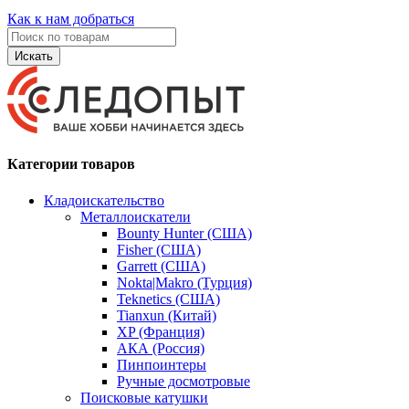
Как к нам добраться
Искать
Категории товаров
Кладоискательство
Металлоискатели
Bounty Hunter (США)
Fisher (США)
Garrett (США)
Nokta|Makro (Турция)
Teknetics (США)
Tianxun (Китай)
XP (Франция)
АКА (Россия)
Пинпоинтеры
Ручные досмотровые
Поисковые катушки