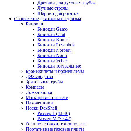
Дротики для духовых трубок
Лучные стрелы
Шарики для рогаток
Снаряжение для охоты и туризма
Бинокли
Бинокли Gamo
Бинокли Gaut
Бинокли Konus
Бинокли Levenhuk
Бинокли Norbert
Бинокли Norin
Бинокли Veber
Бинокли театральные
Бронежилеты и бронешлемы
ДЭЗ средства
Зрительные трубы
Компасы
Ложка-вилка
Маскировочные сети
Наколенники
Носки DexShell
Размер L (43-46)
Размер M (39-42)
Огниво, спички, топливо, газ
Портативные газовые плиты