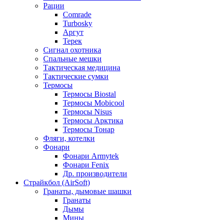
Рации
Comrade
Turbosky
Аргут
Терек
Сигнал охотника
Спальные мешки
Тактическая медицина
Тактические сумки
Термосы
Термосы Biostal
Термосы Mobicool
Термосы Nisus
Термосы Арктика
Термосы Тонар
Фляги, котелки
Фонари
Фонари Armytek
Фонари Fenix
Др. производители
Страйкбол (AirSoft)
Гранаты, дымовые шашки
Гранаты
Дымы
Мины