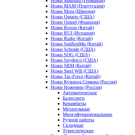
Ножи Magnum (Германия)
Ножи MAM (Португалия)
Ножи Mora (Швеция)
Ножи Ontario (США)
Ножи Opinel (Франция)
Ножи Roxon (Китай)
Ножи RUI (Испания)
Ножи Ruike (Китай)
Ножи SanRenMu (Китай)
Ножи Schrade (США)
Ножи SOG (США)
Ножи Spyderco (США)
Ножи SRM (Китай)
Ножи Steel Will (США)
Ножи Tac-Force (Китай)
Ножи Кузница Семина (Россия)
Ножи Ножемир (Россия)
Автоматические
Балисонги
Керамбиты
Метательные
Многофункциональные
Ручной работы
Складные
Туристические