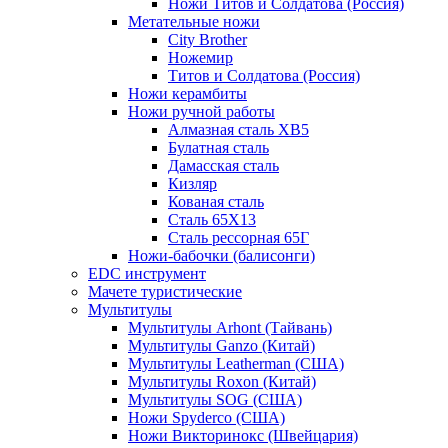
Ножи Титов и Солдатова (Россия)
Метательные ножи
City Brother
Ножемир
Титов и Солдатова (Россия)
Ножи керамбиты
Ножи ручной работы
Алмазная сталь ХВ5
Булатная сталь
Дамасская сталь
Кизляр
Кованая сталь
Сталь 65Х13
Сталь рессорная 65Г
Ножи-бабочки (балисонги)
EDC инструмент
Мачете туристические
Мультитулы
Мультитулы Arhont (Тайвань)
Мультитулы Ganzo (Китай)
Мультитулы Leatherman (США)
Мультитулы Roxon (Китай)
Мультитулы SOG (США)
Ножи Spyderco (США)
Ножи Викторинокс (Швейцария)