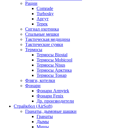
Рации
Comrade
Turbosky
Аргут
Терек
Сигнал охотника
Спальные мешки
Тактическая медицина
Тактические сумки
Термосы
Термосы Biostal
Термосы Mobicool
Термосы Nisus
Термосы Арктика
Термосы Тонар
Фляги, котелки
Фонари
Фонари Armytek
Фонари Fenix
Др. производители
Страйкбол (AirSoft)
Гранаты, дымовые шашки
Гранаты
Дымы
Мины