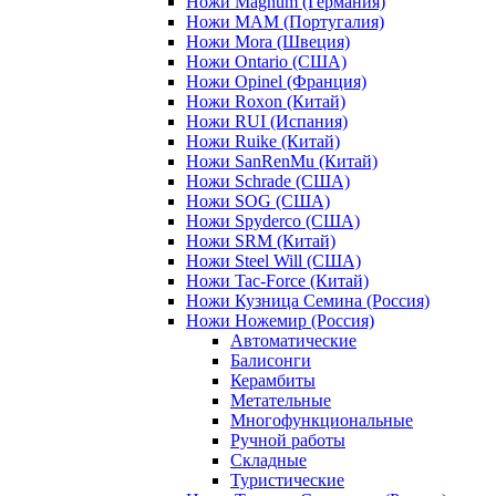
Ножи Magnum (Германия)
Ножи MAM (Португалия)
Ножи Mora (Швеция)
Ножи Ontario (США)
Ножи Opinel (Франция)
Ножи Roxon (Китай)
Ножи RUI (Испания)
Ножи Ruike (Китай)
Ножи SanRenMu (Китай)
Ножи Schrade (США)
Ножи SOG (США)
Ножи Spyderco (США)
Ножи SRM (Китай)
Ножи Steel Will (США)
Ножи Tac-Force (Китай)
Ножи Кузница Семина (Россия)
Ножи Ножемир (Россия)
Автоматические
Балисонги
Керамбиты
Метательные
Многофункциональные
Ручной работы
Складные
Туристические