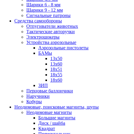
Шарики 6 - 8 мм
Шарики 9 - 12 мм
Сигнальные патроны
Средства самообороны
Отпугиватели животных
Тактические авторучки
Электрошокеры
Устройства аэрозольные
Аэрозольные пистолеты
БАМы
13х50
13х60
18х51
18х55
18х60
ЗИП
Перцовые баллончики
Наручники
Кобуры
Неодимовые, поисковые магниты, щупы
Неодимовые магниты
Большие магниты
Диск / шайба
Квадрат
Прямоугольник