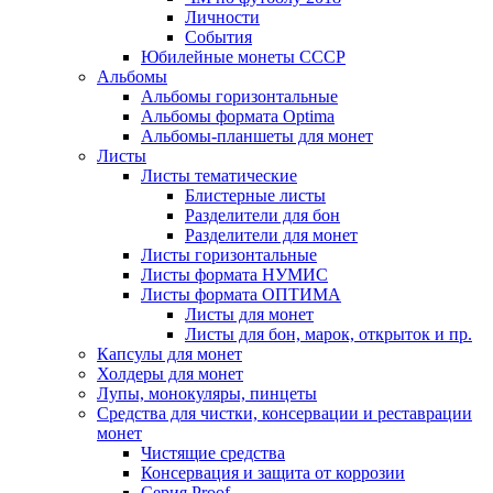
Личности
События
Юбилейные монеты СССР
Альбомы
Альбомы горизонтальные
Альбомы формата Optima
Альбомы-планшеты для монет
Листы
Листы тематические
Блистерные листы
Разделители для бон
Разделители для монет
Листы горизонтальные
Листы формата НУМИС
Листы формата ОПТИМА
Листы для монет
Листы для бон, марок, открыток и пр.
Капсулы для монет
Холдеры для монет
Лупы, монокуляры, пинцеты
Средства для чистки, консервации и реставрации
монет
Чистящие средства
Консервация и защита от коррозии
Серия Proof