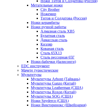
Ножи Титов и Солдатова (Россия)
Метательные ножи
City Brother
Ножемир
Титов и Солдатова (Россия)
Ножи керамбиты
Ножи ручной работы
Алмазная сталь ХВ5
Булатная сталь
Дамасская сталь
Кизляр
Кованая сталь
Сталь 65Х13
Сталь рессорная 65Г
Ножи-бабочки (балисонги)
EDC инструмент
Мачете туристические
Мультитулы
Мультитулы Arhont (Тайвань)
Мультитулы Ganzo (Китай)
Мультитулы Leatherman (США)
Мультитулы Roxon (Китай)
Мультитулы SOG (США)
Ножи Spyderco (США)
Ножи Викторинокс (Швейцария)