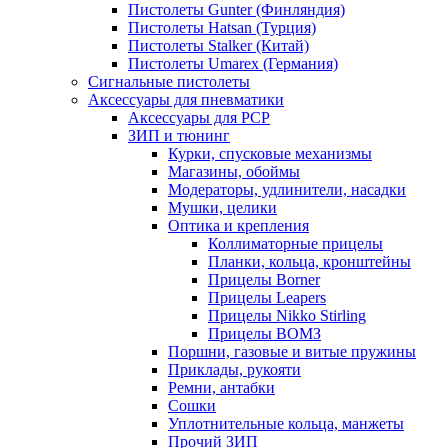
Пистолеты Gunter (Финляндия)
Пистолеты Hatsan (Турция)
Пистолеты Stalker (Китай)
Пистолеты Umarex (Германия)
Сигнальные пистолеты
Аксессуары для пневматики
Аксессуары для PCP
ЗИП и тюнинг
Курки, спусковые механизмы
Магазины, обоймы
Модераторы, удлинители, насадки
Мушки, целики
Оптика и крепления
Коллиматорные прицелы
Планки, кольца, кронштейны
Прицелы Borner
Прицелы Leapers
Прицелы Nikko Stirling
Прицелы ВОМЗ
Поршни, газовые и витые пружины
Приклады, рукояти
Ремни, антабки
Сошки
Уплотнительные кольца, манжеты
Прочий ЗИП