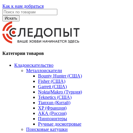
Как к нам добраться
Искать
Категории товаров
Кладоискательство
Металлоискатели
Bounty Hunter (США)
Fisher (США)
Garrett (США)
Nokta|Makro (Турция)
Teknetics (США)
Tianxun (Китай)
XP (Франция)
АКА (Россия)
Пинпоинтеры
Ручные досмотровые
Поисковые катушки