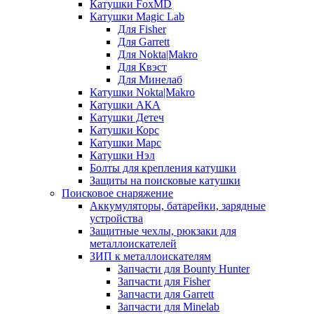
Катушки FoxMD
Катушки Magic Lab
Для Fisher
Для Garrett
Для Nokta|Makro
Для Квэст
Для Минелаб
Катушки Nokta|Makro
Катушки АКА
Катушки Детеч
Катушки Корс
Катушки Марс
Катушки Нэл
Болты для крепления катушки
Защиты на поисковые катушки
Поисковое снаряжение
Аккумуляторы, батарейки, зарядные
устройства
Защитные чехлы, рюкзаки для
металлоискателей
ЗИП к металлоискателям
Запчасти для Bounty Hunter
Запчасти для Fisher
Запчасти для Garrett
Запчасти для Minelab