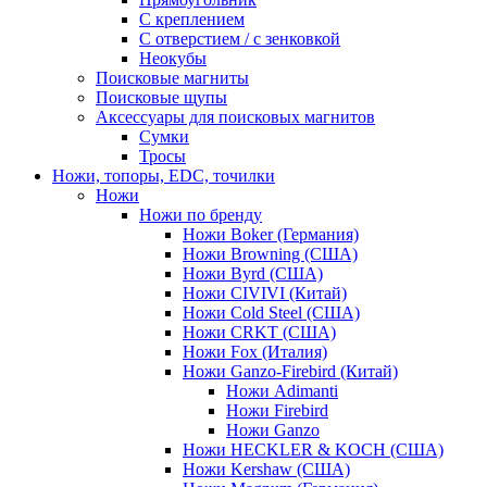
С креплением
С отверстием / с зенковкой
Неокубы
Поисковые магниты
Поисковые щупы
Аксессуары для поисковых магнитов
Сумки
Тросы
Ножи, топоры, EDC, точилки
Ножи
Ножи по бренду
Ножи Boker (Германия)
Ножи Browning (США)
Ножи Byrd (США)
Ножи CIVIVI (Китай)
Ножи Cold Steel (США)
Ножи CRKT (США)
Ножи Fox (Италия)
Ножи Ganzo-Firebird (Китай)
Ножи Adimanti
Ножи Firebird
Ножи Ganzo
Ножи HECKLER & KOCH (США)
Ножи Kershaw (США)