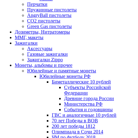
Перчатки
Пружинные пистолеты
AngryBall пистолеты
CO2 пистолеты
Green Gas пистолеты
Дозиметры, Нитратомеры
ММГ, макеты
Зажигалки
Аксессуары
Газовые зажигалки
Зажигалки Zippo
Монеты, альбомы и прочее
Юбилейные и памятные монеты
Юбилейные монеты РФ
Биметаллические 10 рублей
Субъекты Российской
Федерации
Древние города России
Министерства РФ
События и годовщины
ГВС и аналогичные 10 рублей
70 лет Победы в ВОВ
200 лет победы 1812
Олимпиада в Сочи 2014
ЧМ по футболу 2018