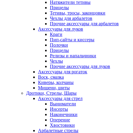
Натяжители тетивы
Прицелы
Тетивы, тросы, законцовки
Чехлы для арбалетов
Прочие аксессуары для арбалетов
Аксессуары для луков
Краги
Пип-сайты и киссеры
Полочки
Прицелы
Релизы и напальчники
Чехлы
Прочие аксессуары для луков
Аксессуары для рогаток
Воск, смазка
Киверы, колчаны
Мишени, щиты
Дротики, Стрелы, Шары
Аксессуары для стрел
Выниматели
Инсерты
Наконечники
Оперение
Хвостовики
Арбалетные стрелы