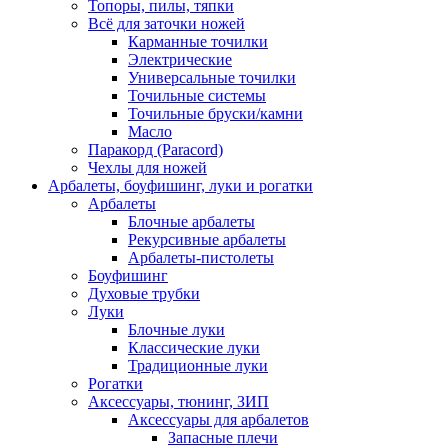
Топоры, пилы, тяпки
Всё для заточки ножей
Карманные точилки
Электрические
Универсальные точилки
Точильные системы
Точильные бруски/камни
Масло
Паракорд (Paracord)
Чехлы для ножей
Арбалеты, боуфишинг, луки и рогатки
Арбалеты
Блочные арбалеты
Рекурсивные арбалеты
Арбалеты-пистолеты
Боуфишинг
Духовые трубки
Луки
Блочные луки
Классические луки
Традиционные луки
Рогатки
Аксессуары, тюнинг, ЗИП
Аксессуары для арбалетов
Запасные плечи