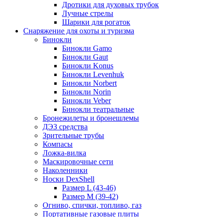
Дротики для духовых трубок
Лучные стрелы
Шарики для рогаток
Снаряжение для охоты и туризма
Бинокли
Бинокли Gamo
Бинокли Gaut
Бинокли Konus
Бинокли Levenhuk
Бинокли Norbert
Бинокли Norin
Бинокли Veber
Бинокли театральные
Бронежилеты и бронешлемы
ДЭЗ средства
Зрительные трубы
Компасы
Ложка-вилка
Маскировочные сети
Наколенники
Носки DexShell
Размер L (43-46)
Размер M (39-42)
Огниво, спички, топливо, газ
Портативные газовые плиты